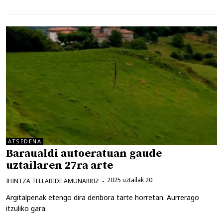
ATSEDENA
Baraualdi autoeratuan gaude
uztailaren 27ra arte
2025 uztailak 20
IHINTZA TELLABIDE AMUNARRIZ
Argitalpenak etengo dira denbora tarte horretan. Aurrerago
itzuliko gara.