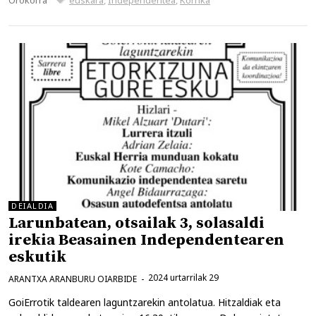
DEIALDIA
Larunbatean, otsailak 3, solasaldi
irekia Beasainen Independentearen
eskutik
2024 urtarrilak 29
ARANTXA ARANBURU OIARBIDE
GoiErrotik taldearen laguntzarekin antolatua. Hitzaldiak eta