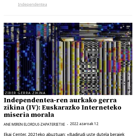
Independentea
ZIBER GERRA ZIKINA
Independentea-ren aurkako gerra
zikina (IV): Euskarazko Interneteko
miseria morala
2022 azaroak 12
ANE MIREN ELORDUI-ZAPATERIETXE
Ekai Center, 2021eko abuztuan: «Badirudi uste dutela beraiek