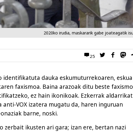
2020ko irudia, maskararik gabe joateagatik isu
25
 identifikatuta dauka eskumuturrekoaren, eskua
karen faxismoa. Baina arazoak ditu beste faxismo
ifikatzeko, ez hain ikonikoak. Ezkerrak aldarrika
 anti-VOX izatera mugatu da, haren inguruan
onaziak barne, noski.
zerbait ikusten ari gara; izan ere, bertan nazi