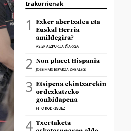
Irakurrienak
Ezker abertzalea eta
Euskal Herria
amildegira?
ASIER AIZPURUA IÑARREA
Non placet Hispania
JOSE MARI ESPARZA ZABALEGI
Etsipena ekintzarekin
ordezkatzeko
gonbidapena
FITO RODRIGUEZ
Txertaketa
askatasunaren alde