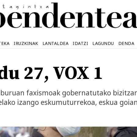
TEKA
IRUZKINAK
LANTALDEA
IDATZI
LAGUNDU
DENDA
du 27, VOX 1
buruan faxismoak gobernatutako bizitzan
relako izango eskumuturrekoa, eskua goia