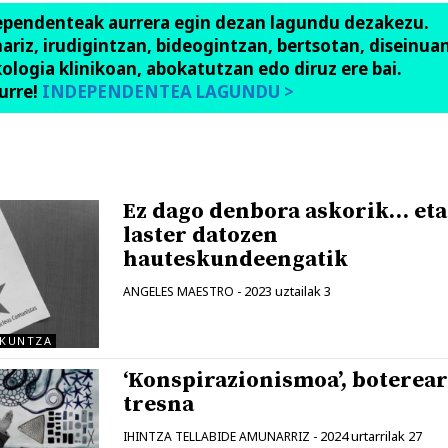
ependenteak aurrera egin dezan lagundu dezakezu.
anariz, irudigintzan, bideogintzan, bertsotan, diseinuan
ologia klinikoan, abokatutzan edo diruz ere bai.
urre!
INDEPENDENTEA LAGUNDU >
Ez dago denbora askorik… eta
laster datozen
hauteskundeengatik
2023 uztailak 3
ANGELES MAESTRO
-
AKUNTZA
‘Konspirazionismoa’, boterea
tresna
2024 urtarrilak 27
IHINTZA TELLABIDE AMUNARRIZ
-