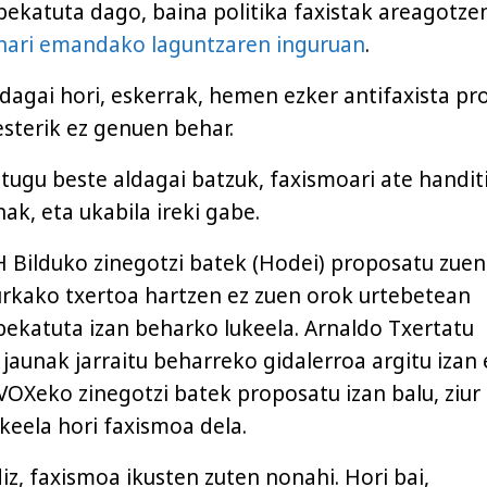
bekatuta dago, baina politika faxistak areagotzen
inari emandako laguntzaren inguruan
.
agai hori, eskerrak, hemen ezker antifaxista pr
esterik ez genuen behar.
ugu beste aldagai batzuk, faxismoari ate handit
nak, eta ukabila ireki gabe.
EH Bilduko zinegotzi batek (Hodei) proposatu zuen
rkako txertoa hartzen ez zuen orok urtebetean
ebekatuta izan beharko lukeela. Arnaldo Txertatu
jaunak jarraitu beharreko gidalerroa argitu izan 
k, VOXeko zinegotzi batek proposatu izan balu, ziu
keela hori faxismoa dela.
iz, faxismoa ikusten zuten nonahi. Hori bai,