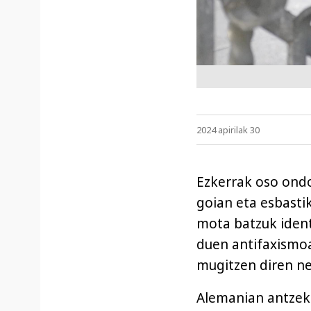
2024 apirilak 30
Ezkerrak oso ondo
goian eta esbasti
mota batzuk ident
duen antifaxismoa
mugitzen diren ne
Alemanian antzeko 