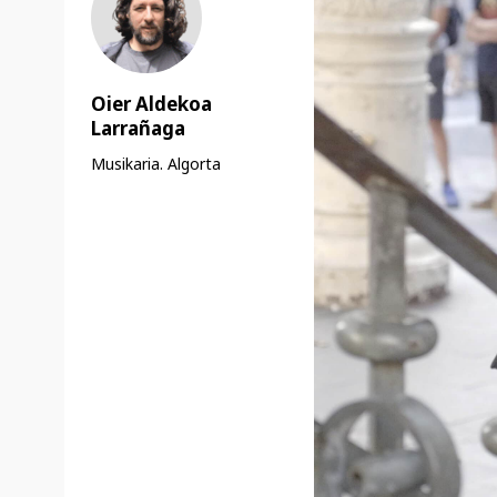
Oier Aldekoa
Larrañaga
Musikaria. Algorta