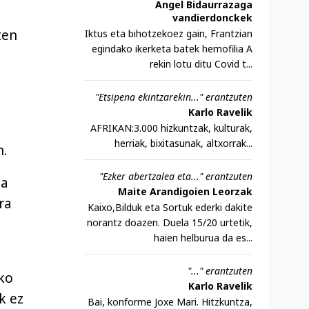
Angel Bidaurrazaga
vandierdonckek
ten
Iktus eta bihotzekoez gain, Frantzian
egindako ikerketa batek hemofilia A
rekin lotu ditu Covid t...
"Etsipena ekintzarekin..." erantzuten
Karlo Ravelik
AFRIKAN:3.000 hizkuntzak, kulturak,
herriak, bixitasunak, altxorrak...
n.
"Ezker abertzalea eta..." erantzuten
ea
Maite Arandigoien Leorzak
ra
Kaixo,Bilduk eta Sortuk ederki dakite
norantz doazen. Duela 15/20 urtetik,
haien helburua da es...
"..." erantzuten
ko
Karlo Ravelik
k ez
Bai, konforme Joxe Mari. Hitzkuntza,