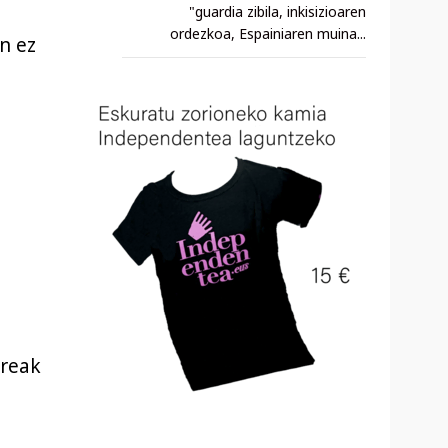
"guardia zibila, inkisizioaren
ordezkoa, Espainiaren muina...
n ez
ureak