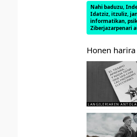
Nahi baduzu, Ind
Idatziz, itzuliz, j
informatikan, psik
Ziberjazarpenari a
Honen harira
LANGILERIAREN ANTOL