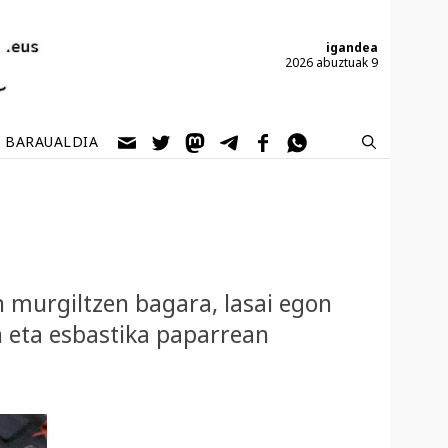
igandea
2026 abuztuak 9
BARAUALDIA
 murgiltzen bagara, lasai egon
n eta esbastika paparrean