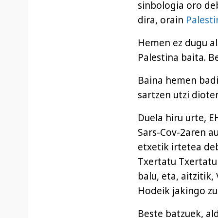
sinbologia oro de
dira, orain
Palest
Hemen ez dugu ald
Palestina baita. B
Baina hemen badit
sartzen utzi diote
Duela hiru urte, 
Sars-Cov-2aren au
etxetik irtetea d
Txertatu Txertatu 
balu, eta, aitziti
Hodeik jakingo zu
Beste batzuek, ald