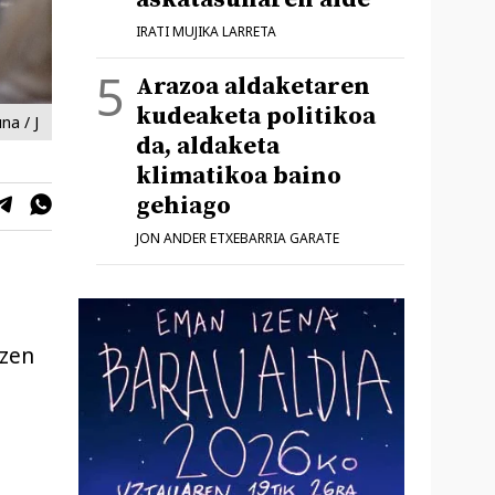
IRATI MUJIKA LARRETA
Arazoa aldaketaren
kudeaketa politikoa
na / J
da, aldaketa
klimatikoa baino
gehiago
JON ANDER ETXEBARRIA GARATE
tzen