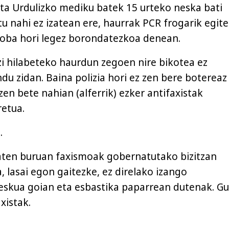
zta Urdulizko mediku batek 15 urteko neska bati
tu nahi ez izatean ere, haurrak PCR frogarik egite
roba hori legez borondatezkoa denean.
tzi hilabeteko haurdun zegoen nire bikotea ez
du zidan. Baina polizia hori ez zen bere botereaz
 zen bete nahian (alferrik) ezker antifaxistak
etua.
.
aten buruan faxismoak gobernatutako bizitzan
 lasai egon gaitezke, ez direlako izango
eskua goian eta esbastika paparrean dutenak. G
xistak.