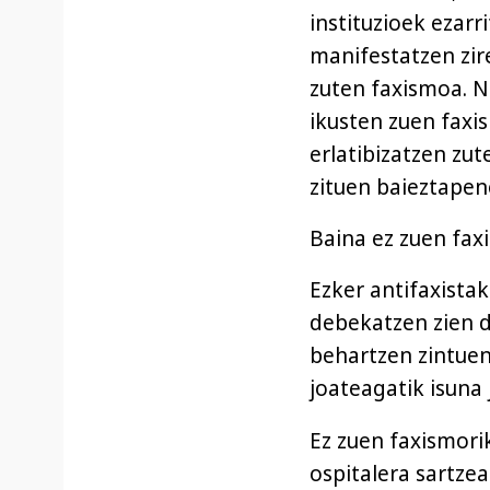
instituzioek ezar
manifestatzen zir
zuten faxismoa. N
ikusten zuen faxi
erlatibizatzen zu
zituen baieztapen
Baina ez zuen fax
Ezker antifaxistak
debekatzen zien de
behartzen zintuen
joateagatik isuna 
Ez zuen faxismori
ospitalera sartze