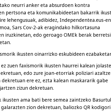
ritako neurri anker eta absurdoen kontra
en pertsona eta komunikabideetan bakarrik ikus
ire lehengusuak, adibidez, Independentea.eus-en
smoa, Sars Cov-2-ak eragindako hilkortasuna
ten iruzkinetan, edo geroago OMEk berak berretsi
etan.
ismorik ikusten oinarrizko eskubideen ezabaketa
 ez zuen faxismorik ikusten haurrei kalean jolast
kretuan, edo zure joan-etorriak poliziari azaltze
 dekretuan ere ez, ezta kalean maskararik gabe
jartzen zizun dekretuan.
k ikusten ama bati bere semea zaintzeko Basurtu
a galarazten zion dekretuan, baliozko QR kodigori