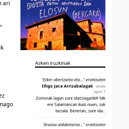
 ari
o-
ik
Azken iruzkinak
"Ezker abertzalea eta..." erantzuten
Iñigo Jaca Arrizabalagak
duela
egun 1
ez
Zorionak lagun zure idatziagatik!!! Nik
r nago
ere Salamancan ikasi nuen, zuk
bezala. Benetan, zure ida...
"Arazoa aldaketaren..." erantzuten