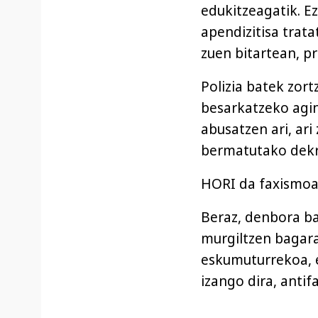
edukitzeagatik. E
apendizitisa trata
zuen bitartean, p
Polizia batek zor
besarkatzeko agin
abusatzen ari, ari
bermatutako dekr
HORI da faxismoa
Beraz, denbora b
murgiltzen bagara,
eskumuturrekoa, 
izango dira, antifa