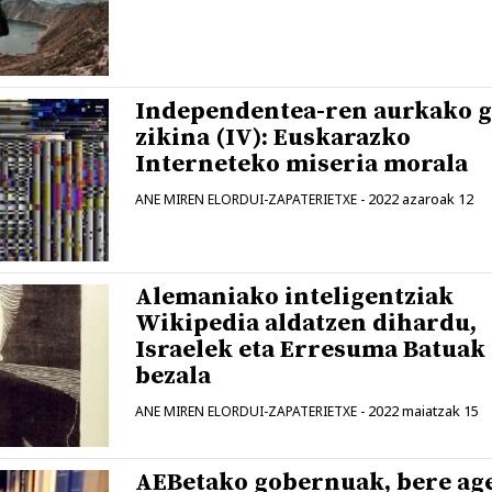
Independentea-ren aurkako g
zikina (IV): Euskarazko
Interneteko miseria morala
2022 azaroak 12
ANE MIREN ELORDUI-ZAPATERIETXE
-
Alemaniako inteligentziak
Wikipedia aldatzen dihardu,
Israelek eta Erresuma Batuak
bezala
2022 maiatzak 15
ANE MIREN ELORDUI-ZAPATERIETXE
-
AEBetako gobernuak, bere ag