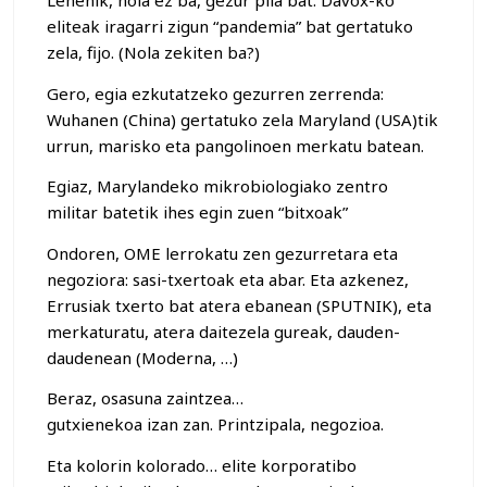
Lehenik, nola ez ba, gezur pila bat: Davox-ko
eliteak iragarri zigun “pandemia” bat gertatuko
zela, fijo. (Nola zekiten ba?)
Gero, egia ezkutatzeko gezurren zerrenda:
Wuhanen (China) gertatuko zela Maryland (USA)tik
urrun, marisko eta pangolinoen merkatu batean.
Egiaz, Marylandeko mikrobiologiako zentro
militar batetik ihes egin zuen “bitxoak”
Ondoren, OME lerrokatu zen gezurretara eta
negoziora: sasi-txertoak eta abar. Eta azkenez,
Errusiak txerto bat atera ebanean (SPUTNIK), eta
merkaturatu, atera daitezela gureak, dauden-
daudenean (Moderna, …)
Beraz, osasuna zaintzea…
gutxienekoa izan zan. Printzipala, negozioa.
Eta kolorin kolorado… elite korporatibo