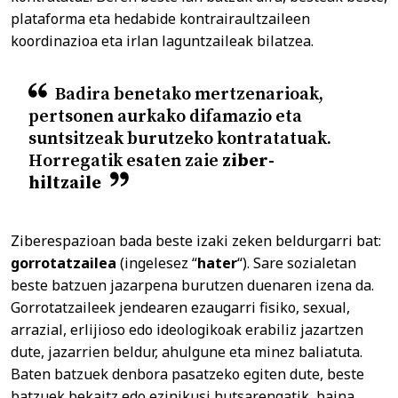
plataforma eta hedabide kontrairaultzaileen
koordinazioa eta irlan laguntzaileak bilatzea.
Badira benetako mertzenarioak,
pertsonen aurkako difamazio eta
suntsitzeak burutzeko kontratatuak.
Horregatik esaten zaie
ziber-
hiltzaile
Ziberespazioan bada beste izaki zeken beldurgarri bat:
gorrotatzailea
(ingelesez “
hater
“). Sare sozialetan
beste batzuen jazarpena burutzen duenaren izena da.
Gorrotatzaileek jendearen ezaugarri fisiko, sexual,
arrazial, erlijioso edo ideologikoak erabiliz jazartzen
dute, jazarrien beldur, ahulgune eta minez baliatuta.
Baten batzuek denbora pasatzeko egiten dute, beste
batzuek bekaitz edo ezinikusi hutsarengatik, baina