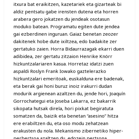
itxura bat eraikitzen, kazetariek eta gizarteak bi
aldiz pentsatu gabe irensten dutena eta horren
arabera gero jokatzen du jendeak osotasun
moduko batean. Programatu egiten dute jendea
gai ezberdinen inguruan. Gaiaz benetan zeozer
dakitenek hobe dute ixiltzea, edo badakite zer
gertatuko zaien. Horra Bidaurrazagak ekarri duen
adibidea, zer gertatu zitzaion Henrike Knörr
hizkuntzalariaren kasua. Horretaz idatzi zuen
aspaldi Roslyn Frank Iowako gaztelerazko
hizkuntzalari emeritoak, euskalduna ere badenak,
eta berak gai honi buruz inoiz irakurri dudan
modurik argienean azaltzen du, jende hori, Joaquín
Gorrochategui eta Joseba Lakarra, ez bakarrik
sikopata hutsak direla, hori pixkat begiratuta
somatzen da, baizik eta benetan “asesino” hitza
ere erabiltzen du, eta oso modu zehatzean
erakusten du nola. Mekanismo zibernetiko hiper-
perbertsoa azaltzen du, edozein pertsona