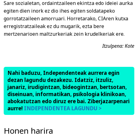
Sare sozialetan, ordaintzaileen ekintza edo ideiei aurka
egiten dien inork ez dio ihes egiten soldatapeko
gorrotatzaileen amorruari. Horretarako, CIAren kutxa
erregistratzaileak ez du mugarik, ezta bere
mertzenarioen maltzurkeriak zein krudelkeriak ere.
Itzulpena: Kote
Nahi baduzu, Independenteak aurrera egin
dezan lagundu dezakezu. Idatziz, itzuliz,
janariz, irudigintzan, bideogintzan, bertsotan,
diseinuan, informatikan, psikologia klinikoan,
abokatutzan edo diruz ere bai. Ziberjazarpenari
aurre!
INDEPENDENTEA LAGUNDU >
Honen harira