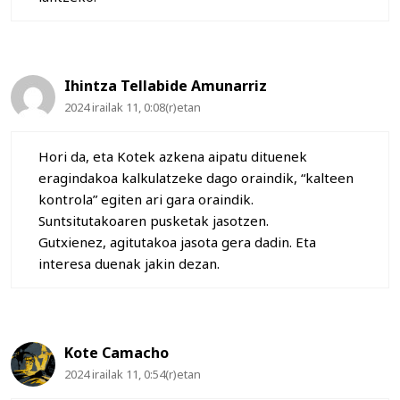
Ihintza Tellabide Amunarriz
2024 irailak 11, 0:08(r)etan
Hori da, eta Kotek azkena aipatu dituenek
eragindakoa kalkulatzeke dago oraindik, “kalteen
kontrola” egiten ari gara oraindik.
Suntsitutakoaren pusketak jasotzen.
Gutxienez, agitutakoa jasota gera dadin. Eta
interesa duenak jakin dezan.
Kote Camacho
2024 irailak 11, 0:54(r)etan