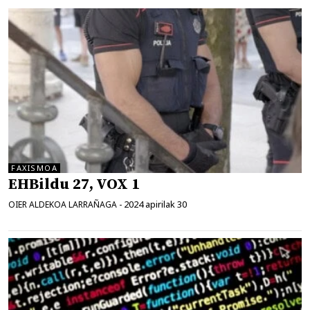
FAXISMOA
EHBildu 27, VOX 1
2024 apirilak 30
OIER ALDEKOA LARRAÑAGA
-