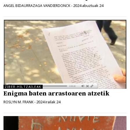
2024 abuztuak 24
ANGEL BIDAURRAZAGA VANDIERDONCK
-
ZIBER-HILTZAILEAK
Enigma baten arrastoaren atzetik
2024 irailak 24
ROSLYN M. FRANK
-