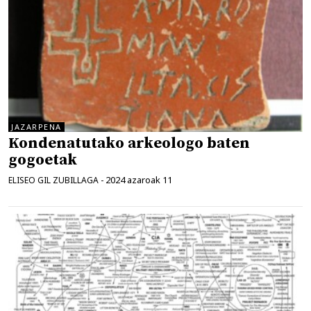
JAZARPENA
Kondenatutako arkeologo baten
gogoetak
2024 azaroak 11
ELISEO GIL ZUBILLAGA
-