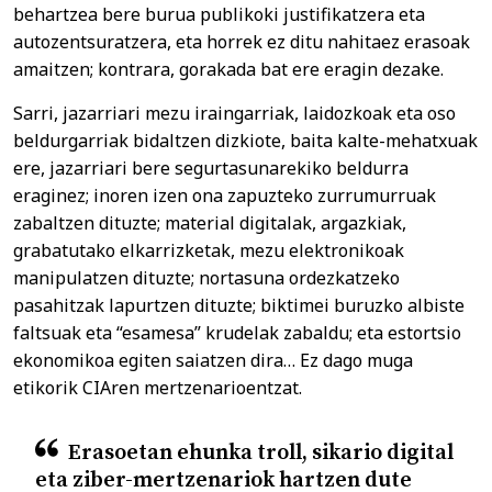
behartzea bere burua publikoki justifikatzera eta
autozentsuratzera, eta horrek ez ditu nahitaez erasoak
amaitzen; kontrara, gorakada bat ere eragin dezake.
Sarri, jazarriari mezu iraingarriak, laidozkoak eta oso
beldurgarriak bidaltzen dizkiote, baita kalte-mehatxuak
ere, jazarriari bere segurtasunarekiko beldurra
eraginez; inoren izen ona zapuzteko zurrumurruak
zabaltzen dituzte; material digitalak, argazkiak,
grabatutako elkarrizketak, mezu elektronikoak
manipulatzen dituzte; nortasuna ordezkatzeko
pasahitzak lapurtzen dituzte; biktimei buruzko albiste
faltsuak eta “esamesa” krudelak zabaldu; eta estortsio
ekonomikoa egiten saiatzen dira… Ez dago muga
etikorik CIAren mertzenarioentzat.
Erasoetan ehunka troll, sikario digital
eta ziber-mertzenariok hartzen dute