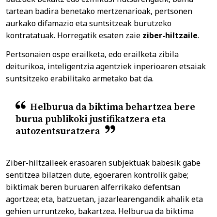
tartean badira benetako mertzenarioak, pertsonen
aurkako difamazio eta suntsitzeak burutzeko
kontratatuak. Horregatik esaten zaie
ziber-hiltzaile
.
Pertsonaien ospe erailketa, edo erailketa zibila
deiturikoa, inteligentzia agentziek inperioaren etsaiak
suntsitzeko erabilitako armetako bat da.
Helburua da biktima behartzea bere
burua publikoki justifikatzera eta
autozentsuratzera
Ziber-hiltzaileek erasoaren subjektuak babesik gabe
sentitzea bilatzen dute, egoeraren kontrolik gabe;
biktimak beren buruaren alferrikako defentsan
agortzea; eta, batzuetan, jazarlearengandik ahalik eta
gehien urruntzeko, bakartzea. Helburua da biktima