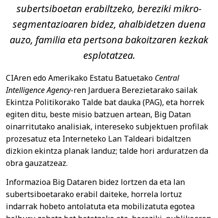
subertsiboetan erabiltzeko, bereziki mikro-
segmentazioaren bidez, ahalbidetzen duena
auzo, familia eta pertsona bakoitzaren kezkak
esplotatzea.
CIAren edo Amerikako Estatu Batuetako
Central
Intelligence Agency
-ren Jarduera Berezietarako sailak
Ekintza Politikorako Talde bat dauka (PAG), eta horrek
egiten ditu, beste misio batzuen artean, Big Datan
oinarritutako analisiak, intereseko subjektuen profilak
prozesatuz eta Interneteko Lan Taldeari bidaltzen
dizkion ekintza planak landuz; talde hori arduratzen da
obra gauzatzeaz.
Informazioa Big Dataren bidez lortzen da eta lan
subertsiboetarako erabil daiteke, horrela lortuz
indarrak hobeto antolatuta eta mobilizatuta egotea