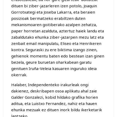
dituen bi ziber-jazarleren izen potolo, Joaquin
Gorrotxategi eta Joseba Lakarra, eta beraien
posizioak bermatzeko erabiltzen duten
mekanismoaren goitiberako azalpen zehatza,
paper horretan azalduta, aztertuz haiek landu eta
zabaldutako ehunka ziber-jazarpen mezu latz eta
zenbait email manipulatu, Eliseo eta Henrikeren
kontra. Seguraski zu ere biktima izango zinen,
gehienok momentu baten edo bestean izan ginen
bezela, geure buruetan oharkabean garatu
genituen Iruña-Veleia kasuaren inguruko ideia
okerrak.
Halaber, Independenteko irakurleak ongi
dakienez, deskribapen osoa aplikatu ahal zaie
Galder Gonzalezi, kobid hildako grafika horien
aditua, eta Luistxo Fernandez, nahiz eta hauen
ehunka mezuak ez dituen inork bildu ikerketarik
lantzeko.