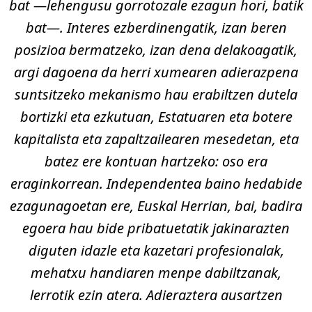
bat —lehengusu gorrotozale ezagun hori, batik
bat—. Interes ezberdinengatik, izan beren
posizioa bermatzeko, izan dena delakoagatik,
argi dagoena da herri xumearen adierazpena
suntsitzeko mekanismo hau erabiltzen dutela
bortizki eta ezkutuan, Estatuaren eta botere
kapitalista eta zapaltzailearen mesedetan, eta
batez ere kontuan hartzeko: oso era
eraginkorrean. Independentea baino hedabide
ezagunagoetan ere, Euskal Herrian, bai, badira
egoera hau bide pribatuetatik jakinarazten
diguten idazle eta kazetari profesionalak,
mehatxu handiaren menpe dabiltzanak,
lerrotik ezin atera. Adieraztera ausartzen