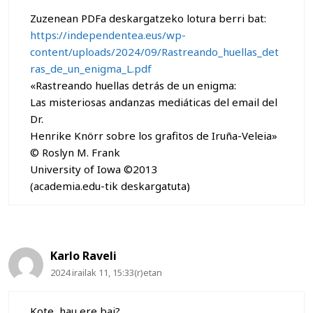
Zuzenean PDFa deskargatzeko lotura berri bat:
https://independentea.eus/wp-
content/uploads/2024/09/Rastreando_huellas_det
ras_de_un_enigma_L.pdf
«Rastreando huellas detrás de un enigma:
Las misteriosas andanzas mediáticas del email del
Dr.
Henrike Knörr sobre los grafitos de Iruña-Veleia»
© Roslyn M. Frank
University of Iowa ©2013
(academia.edu-tik deskargatuta)
Karlo Raveli
2024 irailak 11, 15:33(r)etan
Kote, hau ere bai?