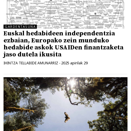
GARDENTASUNA
Euskal hedabideen independentzia
ezbaian, Europako zein munduko
hedabide askok USAIDen finantzaketa
jaso dutela ikusita
2025 apirilak 29
IHINTZA TELLABIDE AMUNARRIZ
-