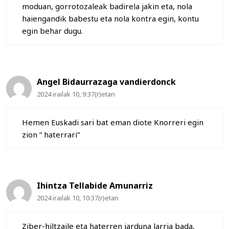
moduan, gorrotozaleak badirela jakin eta, nola
haiengandik babestu eta nola kontra egin, kontu
egin behar dugu.
Angel Bidaurrazaga vandierdonck
2024 irailak 10, 9:37(r)etan
Hemen Euskadi sari bat eman diote Knorreri egin
zion ” haterrari”
Ihintza Tellabide Amunarriz
2024 irailak 10, 10:37(r)etan
Ziber-hiltzaile eta haterren jarduna larria bada,