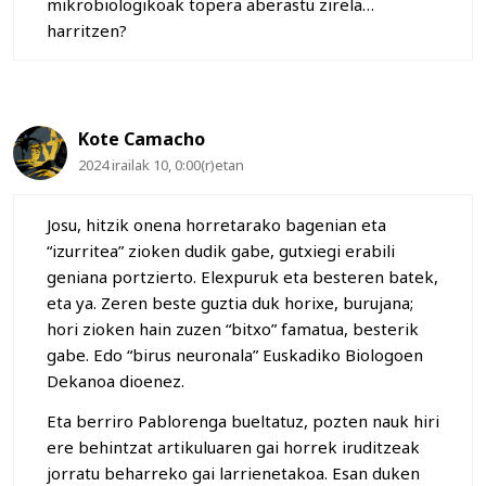
mikrobiologikoak topera aberastu zirela…
harritzen?
Kote Camacho
2024 irailak 10, 0:00(r)etan
Josu, hitzik onena horretarako bagenian eta
“izurritea” zioken dudik gabe, gutxiegi erabili
geniana portzierto. Elexpuruk eta besteren batek,
eta ya. Zeren beste guztia duk horixe, burujana;
hori zioken hain zuzen “bitxo” famatua, besterik
gabe. Edo “birus neuronala” Euskadiko Biologoen
Dekanoa dioenez.
Eta berriro Pablorenga bueltatuz, pozten nauk hiri
ere behintzat artikuluaren gai horrek iruditzeak
jorratu beharreko gai larrienetakoa. Esan duken