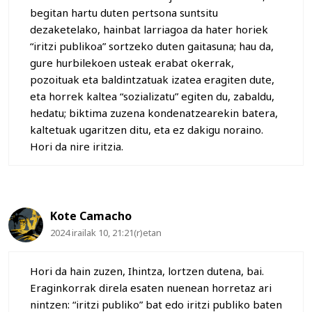
begitan hartu duten pertsona suntsitu
dezaketelako, hainbat larriagoa da hater horiek
“iritzi publikoa” sortzeko duten gaitasuna; hau da,
gure hurbilekoen usteak erabat okerrak,
pozoituak eta baldintzatuak izatea eragiten dute,
eta horrek kaltea “sozializatu” egiten du, zabaldu,
hedatu; biktima zuzena kondenatzearekin batera,
kaltetuak ugaritzen ditu, eta ez dakigu noraino.
Hori da nire iritzia.
Kote Camacho
2024 irailak 10, 21:21(r)etan
Hori da hain zuzen, Ihintza, lortzen dutena, bai.
Eraginkorrak direla esaten nuenean horretaz ari
nintzen: “iritzi publiko” bat edo iritzi publiko baten