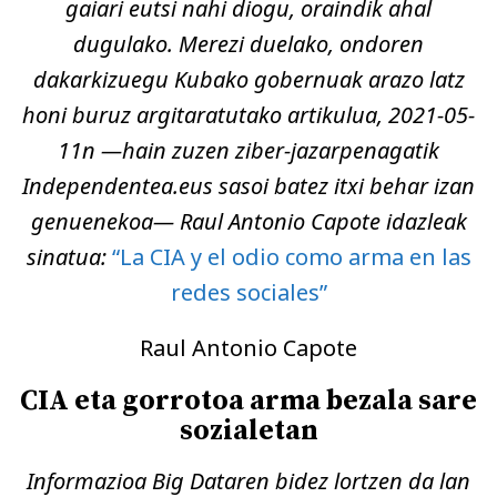
gaiari eutsi nahi diogu, oraindik ahal
dugulako. Merezi duelako, ondoren
dakarkizuegu Kubako gobernuak arazo latz
honi buruz argitaratutako artikulua, 2021-05-
11n —hain zuzen ziber-jazarpenagatik
Independentea.eus sasoi batez itxi behar izan
genuenekoa— Raul Antonio Capote idazleak
sinatua:
“La CIA y el odio como arma en las
redes sociales”
Raul Antonio Capote
CIA eta gorrotoa arma bezala sare
sozialetan
Informazioa Big Dataren bidez lortzen da lan