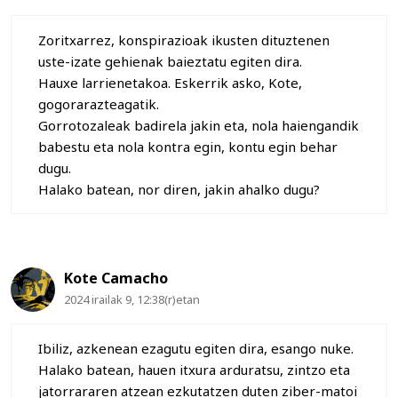
Zoritxarrez, konspirazioak ikusten dituztenen
uste-izate gehienak baieztatu egiten dira.
Hauxe larrienetakoa. Eskerrik asko, Kote,
gogorarazteagatik.
Gorrotozaleak badirela jakin eta, nola haiengandik
babestu eta nola kontra egin, kontu egin behar
dugu.
Halako batean, nor diren, jakin ahalko dugu?
Kote Camacho
2024 irailak 9, 12:38(r)etan
Ibiliz, azkenean ezagutu egiten dira, esango nuke.
Halako batean, hauen itxura arduratsu, zintzo eta
jatorrararen atzean ezkutatzen duten ziber-matoi