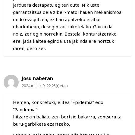
jarduera destapatu egiten dute. Nik uste
garrantzitsua dela ziber-matoi hauen mekanismoa
ondo ezagutzea, ez harrapatzeko erabat
oharkabean, desegin zaitzaketelako. Gauza da
noiz, zer egin horrekin. Bestela, konturatzerako
ere, jada kaltea eginda. Eta jakinda ere nortzuk
diren, gero zer.
Josu naberan
2024 irailak 9, 22:25(r)etan
Hemen, konkretuki, elitea “Epidemia” edo
“Pandemia”
hitzarekin baliatu zen bertsio bakarra, zentsura ta
buru-garbiketa ezartzeko.