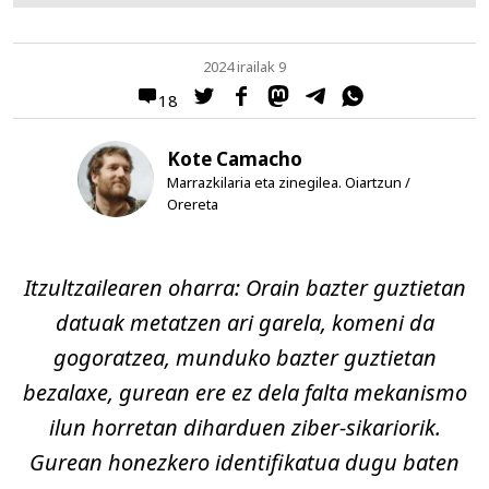
2024 irailak 9
18
Kote Camacho
Marrazkilaria eta zinegilea. Oiartzun /
Orereta
Itzultzailearen oharra: Orain bazter guztietan
datuak metatzen ari garela, komeni da
gogoratzea, munduko bazter guztietan
bezalaxe, gurean ere ez dela falta mekanismo
ilun horretan diharduen ziber-sikariorik.
Gurean honezkero identifikatua dugu baten