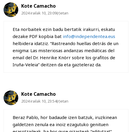
Kote Camacho
2024 irailak 10, 23:09(r)etan
Eta norbaitek ezin badu bertatik irakurri, eskatu
dezake PDF kopbia bat
info@independentea.eus
helbidera idatziz. “Rastreando huellas detrás de un
enigma: Las misteriosas andanzas mediáticas del
email del Dr. Henrike Knörr sobre los grafitos de
Iruña-Veleia” deitzen da eta gazteleraz da.
Kote Camacho
2024 irailak 10, 23:54(r)etan
Beraz Pablo, hor badaude izen batzuk, iruzkinean
galdetzen zenula ea inoiz ezagutuko genituen
erasotzaileak, ba hor gure gizarteak “aditutzat”