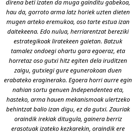
direna beti izaten da muga gainditu gabekoa,
hau da, gorroto arma latz horiek uzten dieten
mugen arteko eremukoa, oso tarte estua izan
daitekeena. Edo nulua, herriarentzat bereziki
estrategikoak liratekeen gaietan. Batzuk
tamalez ondoegi ohartu gara egoeraz, eta
horretaz oso gutxi hitz egiten dela iruditzen
zaigu, gutxiegi gure egunerokoan duen
erabateko eraginerako. Egoera horri aurre egin
nahian sortu genuen Independentea eta,
hasteko, arma hauen mekanismoak ulertzeko
behintzat balio izan digu, ez da gutxi. Zauriak
oraindik irekiak ditugula, gainera berriz
erasotuak izateko kezkarekin, oraindik ere