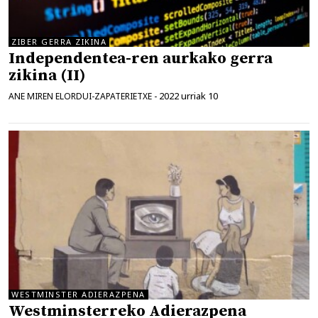
ZIBER GERRA ZIKINA
Independentea-ren aurkako gerra
zikina (II)
2022 urriak 10
ANE MIREN ELORDUI-ZAPATERIETXE
-
WESTMINSTER ADIERAZPENA
Westminsterreko Adierazpena