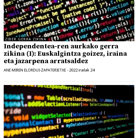
ZIBER GERRA ZIKINA
Independentea-ren aurkako gerra
zikina (I): Euskalgintza goizez, iraina
eta jazarpena arratsaldez
2022 irailak 24
ANE MIREN ELORDUI-ZAPATERIETXE
-