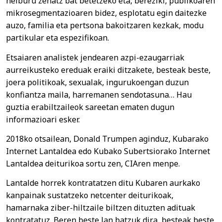
helburu zehatz bat betetzeko eta, bereziki, publikoaren
mikrosegmentazioaren bidez, esplotatu egin daitezke
auzo, familia eta pertsona bakoitzaren kezkak, modu
partikular eta espezifikoan.
Etsaiaren analistek jendearen azpi-ezaugarriak
aurreikusteko ereduak eraiki ditzakete, besteak beste,
joera politikoak, sexualak, ingurukoengan duzun
konfiantza maila, harremanen sendotasuna… Hau
guztia erabiltzaileok sareetan ematen dugun
informazioari esker.
2018ko otsailean, Donald Trumpen aginduz, Kubarako
Internet Lantaldea edo Kubako Subertsiorako Internet
Lantaldea deiturikoa sortu zen, CIAren menpe.
Lantalde horrek kontratatzen ditu Kubaren aurkako
kanpainak sustatzeko netcenter deiturikoak,
hamarnaka ziber-hiltzaile biltzen dituzten adituak
kontratatuz. Beren beste lan batzuk dira, besteak beste,