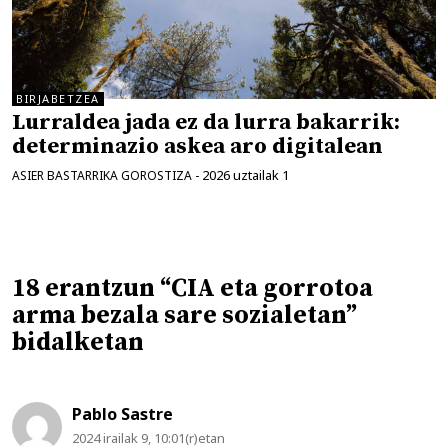
BIRJABETZEA
Lurraldea jada ez da lurra bakarrik:
determinazio askea aro digitalean
2026 uztailak 1
ASIER BASTARRIKA GOROSTIZA
-
18 erantzun “CIA eta gorrotoa
arma bezala sare sozialetan”
bidalketan
Pablo Sastre
2024 irailak 9, 10:01(r)etan