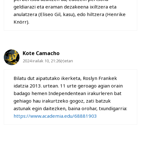
geldiarazi eta eraman dezakeena ixiltzera eta
anulatzera (Eliseo Gil, kasu), edo hiltzera (Henrike
Knörr).
Kote Camacho
2024 irailak 10, 21:26(r)etan
Bilatu dut aipatutako ikerketa, Roslyn Frankek
idatzia 2013. urtean. 11 urte geroago agian orain
badago hemen Independentean irakurleren bat
gehiago hau irakurtzeko gogoz, zati batzuk
astunak egin daitezken, baina orohar, txundigarria:
https://www.academia.edu/68881903