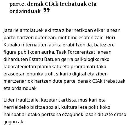
parte, denak CIAk trebatuak eta
ordainduak
Jazarle antolatuek ekintza zibernetikoan elkarlanean
parte hartzen dutenean, mobbing esaten zaio. Hori
Kubako internauten aurka erabiltzen da, batez ere
figura publikoen aurka. Task Forcerentzat lanean
diharduten Estatu Batuen gerra psikologikorako
laborategietan planifikatu eta programatutako
erasoetan ehunka troll, sikario digital eta ziber-
mertzenariok hartzen dute parte, denak CIAk trebatuak
eta ordainduak.
Lider iraultzaile, kazetari, artista, musikari eta
herrialdeko bizitza sozial, kultural eta politikoko
hainbat arlotako pertsona ezagunek jasan dituzte eraso
gogorrak.