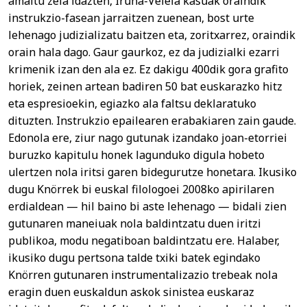
amaitu zela idazten, Iruña-Veleia kasuak oraindik
instrukzio-fasean jarraitzen zuenean, bost urte
lehenago judizializatu baitzen eta, zoritxarrez, oraindik
orain hala dago. Gaur gaurkoz, ez da judizialki ezarri
krimenik izan den ala ez. Ez dakigu 400dik gora grafito
horiek, zeinen artean badiren 50 bat euskarazko hitz
eta espresioekin, egiazko ala faltsu deklaratuko
dituzten. Instrukzio epailearen erabakiaren zain gaude.
Edonola ere, ziur nago gutunak izandako joan-etorriei
buruzko kapitulu honek lagunduko digula hobeto
ulertzen nola iritsi garen bidegurutze honetara. Ikusiko
dugu Knörrek bi euskal filologoei 2008ko apirilaren
erdialdean — hil baino bi aste lehenago — bidali zien
gutunaren maneiuak nola baldintzatu duen iritzi
publikoa, modu negatiboan baldintzatu ere. Halaber,
ikusiko dugu pertsona talde txiki batek egindako
Knörren gutunaren instrumentalizazio trebeak nola
eragin duen euskaldun askok sinistea euskaraz