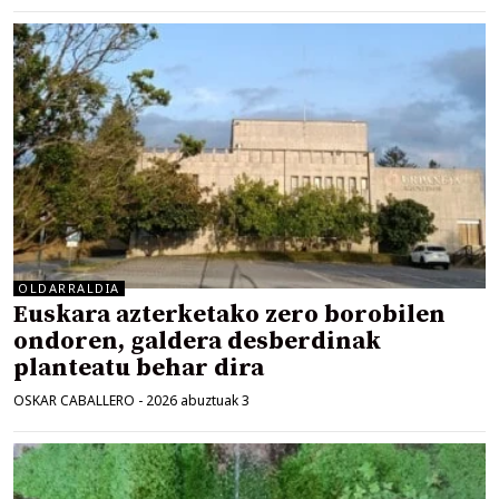
OLDARRALDIA
Euskara azterketako zero borobilen
ondoren, galdera desberdinak
planteatu behar dira
OSKAR CABALLERO
-
2026 abuztuak 3