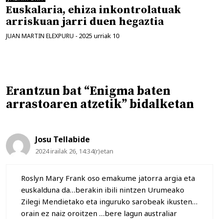
Euskalaria, ehiza inkontrolatuak
arriskuan jarri duen hegaztia
2025 urriak 10
JUAN MARTIN ELEXPURU
-
Erantzun bat “Enigma baten
arrastoaren atzetik” bidalketan
Josu Tellabide
2024 irailak 26, 14:34(r)etan
Roslyn Mary Frank oso emakume jatorra argia eta
euskalduna da…berakin ibili nintzen Urumeako
Zilegi Mendietako eta inguruko sarobeak ikusten…
orain ez naiz oroitzen …bere lagun australiar