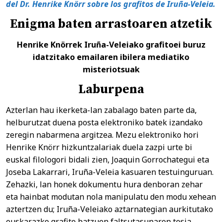
del Dr. Henrike Knörr sobre los grafitos de Iruña-Veleia.
Enigma baten arrastoaren atzetik
Henrike Knörrek Iruña-Veleiako grafitoei buruz
idatzitako emailaren ibilera mediatiko
misteriotsuak
Laburpena
Azterlan hau ikerketa-lan zabalago baten parte da,
helburutzat duena posta elektroniko batek izandako
zeregin nabarmena argitzea. Mezu elektroniko hori
Henrike Knörr hizkuntzalariak duela zazpi urte bi
euskal filologori bidali zien, Joaquin Gorrochategui eta
Joseba Lakarrari, Iruña-Veleia kasuaren testuinguruan.
Zehazki, lan honek dokumentu hura denboran zehar
eta hainbat modutan nola manipulatu den modu xehean
aztertzen du; Iruña-Veleiako aztarnategian aurkitutako
euskarazko grafito batzuen faltsutasunaren tesia