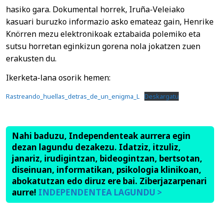
hasiko gara. Dokumental horrek, Iruña-Veleiako
kasuari buruzko informazio asko emateaz gain, Henrike
Knörren mezu elektronikoak eztabaida polemiko eta
sutsu horretan eginkizun gorena nola jokatzen zuen
erakusten du.
Ikerketa-lana osorik hemen:
Rastreando_huellas_detras_de_un_enigma_L
Deskargatu
Nahi baduzu, Independenteak aurrera egin
dezan lagundu dezakezu. Idatziz, itzuliz,
janariz, irudigintzan, bideogintzan, bertsotan,
diseinuan, informatikan, psikologia klinikoan,
abokatutzan edo diruz ere bai. Ziberjazarpenari
aurre!
INDEPENDENTEA LAGUNDU >