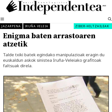
Edukira
salto
egin
MENUA
JAZARPENA
IRUÑA VELEIA
ZIBER-HILTZAILEAK
Enigma baten arrastoaren
atzetik
Talde txiki batek egindako manipulazioak eragin du
euskaldun askok sinistea Iruña-Veleiako grafitoak
faltsuak direla.