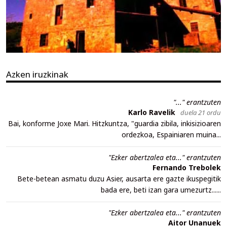
Azken iruzkinak
"..." erantzuten
Karlo Ravelik
duela 21 ordu
Bai, konforme Joxe Mari. Hitzkuntza, "guardia zibila, inkisizioaren
ordezkoa, Espainiaren muina...
"Ezker abertzalea eta..." erantzuten
Fernando Trebolek
Bete-betean asmatu duzu Asier, ausarta ere gazte ikuspegitik
bada ere, beti izan gara umezurtz......
"Ezker abertzalea eta..." erantzuten
Aitor Unanuek