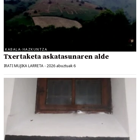
KABALA-HAZKUNTZA
Txertaketa askatasunaren alde
IRATI MUJIKA LARRETA
-
2026 abuztuak 6