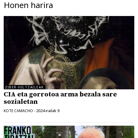
Honen harira
ZIBER-HILTZAILEAK
CIA eta gorrotoa arma bezala sare
sozialetan
2024 irailak 9
KOTE CAMACHO
-