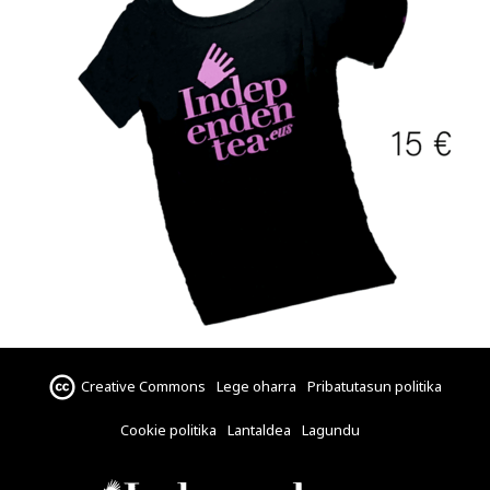
Creative Commons
Lege oharra
Pribatutasun politika
Cookie politika
Lantaldea
Lagundu