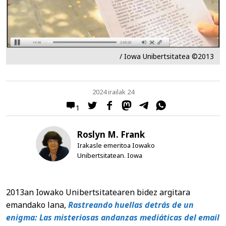
/ Iowa Unibertsitatea ©2013
2024 irailak 24
1
Roslyn M. Frank
Irakasle emeritoa Iowako
Unibertsitatean. Iowa
2013an Iowako Unibertsitatearen bidez argitara
emandako lana,
Rastreando huellas detrás de un
enigma: Las misteriosas andanzas mediáticas del email