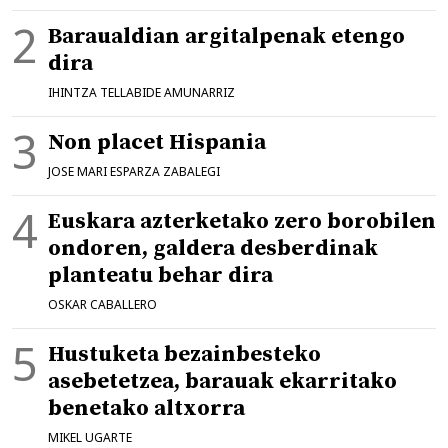
Baraualdian argitalpenak etengo
dira
IHINTZA TELLABIDE AMUNARRIZ
Non placet Hispania
JOSE MARI ESPARZA ZABALEGI
Euskara azterketako zero borobilen
ondoren, galdera desberdinak
planteatu behar dira
OSKAR CABALLERO
Hustuketa bezainbesteko
asebetetzea, barauak ekarritako
benetako altxorra
MIKEL UGARTE