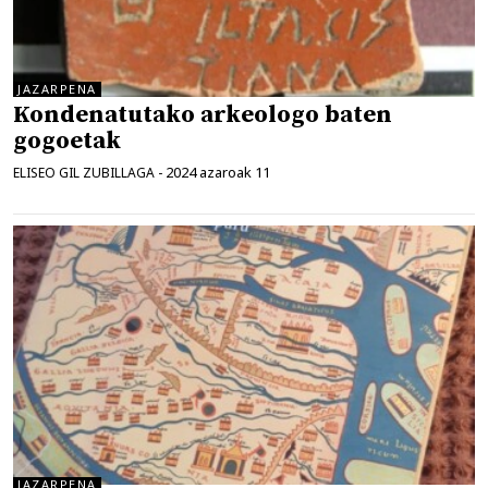
JAZARPENA
Kondenatutako arkeologo baten
gogoetak
2024 azaroak 11
ELISEO GIL ZUBILLAGA
-
JAZARPENA