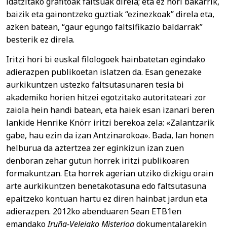
idatzitako grafitoak faltsuak direla; eta ez hori bakarrik,
baizik eta gainontzeko guztiak “ezinezkoak” direla eta,
azken batean, “gaur egungo faltsifikazio baldarrak”
besterik ez direla.
Iritzi hori bi euskal filologoek hainbatetan egindako
adierazpen publikoetan islatzen da. Esan genezake
aurkikuntzen ustezko faltsutasunaren tesia bi
akademiko horien hitzei egotzitako autoritateari zor
zaiola hein handi batean, eta haiek esan izanari beren
lankide Henrike Knörr iritzi berekoa zela: «Zalantzarik
gabe, hau ezin da izan Antzinarokoa». Bada, lan honen
helburua da aztertzea zer eginkizun izan zuen
denboran zehar gutun horrek iritzi publikoaren
formakuntzan. Eta horrek agerian utziko dizkigu orain
arte aurkikuntzen benetakotasuna edo faltsutasuna
epaitzeko kontuan hartu ez diren hainbat jardun eta
adierazpen. 2012ko abenduaren 5ean ETB1en
emandako
Iruña-Veleiako Misterioa
dokumentalarekin