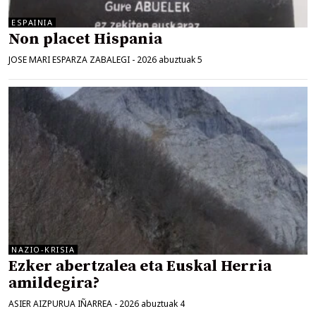
ESPAINIA
Non placet Hispania
JOSE MARI ESPARZA ZABALEGI
-
2026 abuztuak 5
NAZIO-KRISIA
Ezker abertzalea eta Euskal Herria
amildegira?
ASIER AIZPURUA IÑARREA
-
2026 abuztuak 4