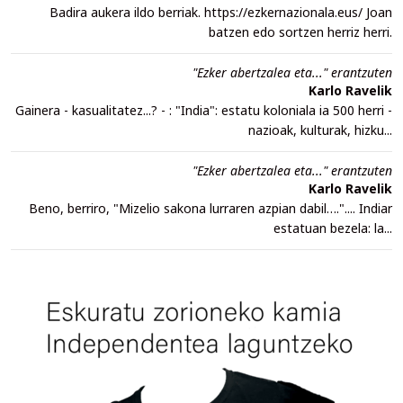
Badira aukera ildo berriak. https://ezkernazionala.eus/ Joan
batzen edo sortzen herriz herri.
"Ezker abertzalea eta..." erantzuten
Karlo Ravelik
Gainera - kasualitatez...? - : "India": estatu koloniala ia 500 herri -
nazioak, kulturak, hizku...
"Ezker abertzalea eta..." erantzuten
Karlo Ravelik
Beno, berriro, "Mizelio sakona lurraren azpian dabil….".... Indiar
estatuan bezela: la...