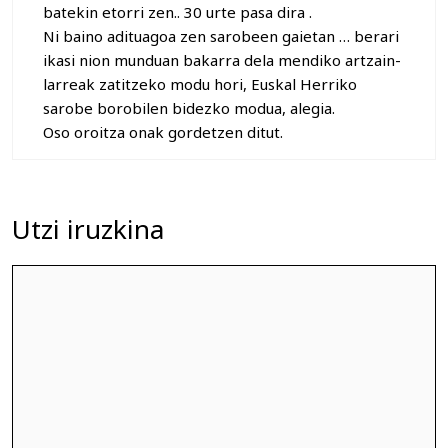
batekin etorri zen.. 30 urte pasa dira .
Ni baino adituagoa zen sarobeen gaietan … berari
ikasi nion munduan bakarra dela mendiko artzain-
larreak zatitzeko modu hori, Euskal Herriko
sarobe borobilen bidezko modua, alegia.
Oso oroitza onak gordetzen ditut.
Utzi iruzkina
Iruzkina