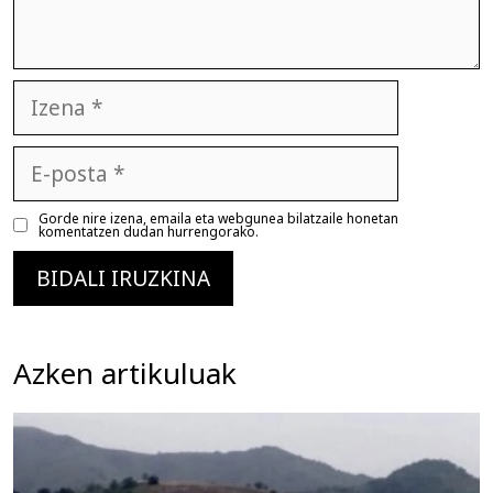
Izena
E-
posta
Gorde nire izena, emaila eta webgunea bilatzaile honetan
komentatzen dudan hurrengorako.
Azken artikuluak