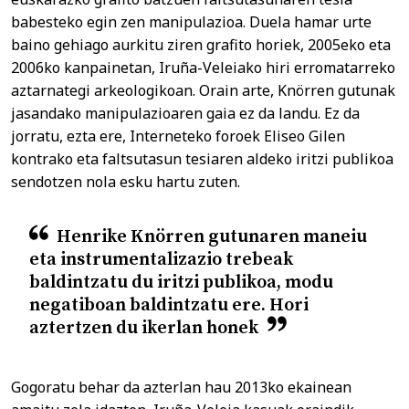
babesteko egin zen manipulazioa. Duela hamar urte
baino gehiago aurkitu ziren grafito horiek, 2005eko eta
2006ko kanpainetan, Iruña-Veleiako hiri erromatarreko
aztarnategi arkeologikoan. Orain arte, Knörren gutunak
jasandako manipulazioaren gaia ez da landu. Ez da
jorratu, ezta ere, Interneteko foroek Eliseo Gilen
kontrako eta faltsutasun tesiaren aldeko iritzi publikoa
sendotzen nola esku hartu zuten.
Henrike Knörren gutunaren maneiu
eta instrumentalizazio trebeak
baldintzatu du iritzi publikoa, modu
negatiboan baldintzatu ere. Hori
aztertzen du ikerlan honek
Gogoratu behar da azterlan hau 2013ko ekainean