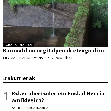
BARAUALDIA 2026
Baraualdian argitalpenak etengo dira
IHINTZA TELLABIDE AMUNARRIZ
-
2026 uztailak 19
Irakurrienak
Ezker abertzalea eta Euskal Herria
amildegira?
ASIER AIZPURUA IÑARREA