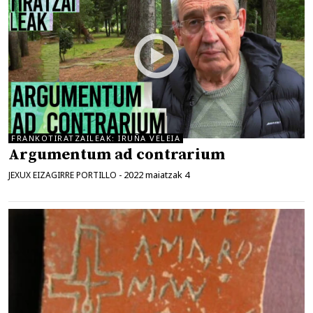
FRANKOTIRATZAILEAK: IRUÑA VELEIA
Argumentum ad contrarium
2022 maiatzak 4
JEXUX EIZAGIRRE PORTILLO
-