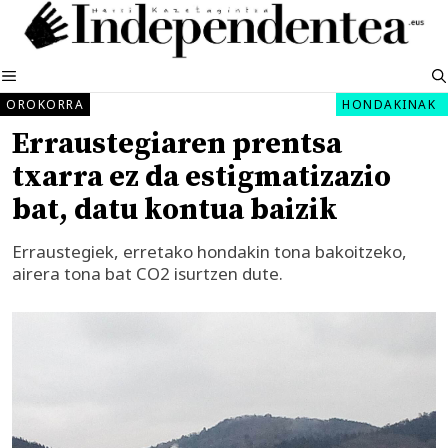
Edukira
salto
egin
MENUA
OROKORRA
HONDAKINAK
Erraustegiaren prentsa
txarra ez da estigmatizazio
bat, datu kontua baizik
Erraustegiek, erretako hondakin tona bakoitzeko,
airera tona bat CO2 isurtzen dute.