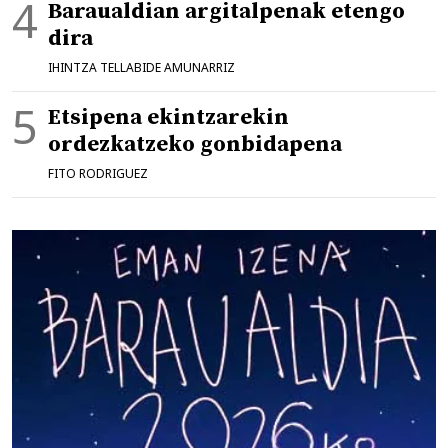
Baraualdian argitalpenak etengo
dira
IHINTZA TELLABIDE AMUNARRIZ
Etsipena ekintzarekin
ordezkatzeko gonbidapena
FITO RODRIGUEZ