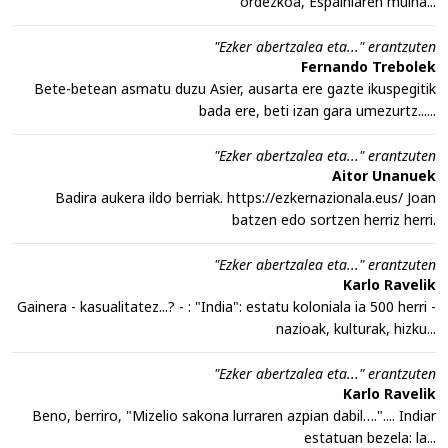
ordezkoa, Espainiaren muina...
"Ezker abertzalea eta..." erantzuten
Fernando Trebolek
Bete-betean asmatu duzu Asier, ausarta ere gazte ikuspegitik
bada ere, beti izan gara umezurtz......
"Ezker abertzalea eta..." erantzuten
Aitor Unanuek
Badira aukera ildo berriak. https://ezkernazionala.eus/ Joan
batzen edo sortzen herriz herri.
"Ezker abertzalea eta..." erantzuten
Karlo Ravelik
Gainera - kasualitatez...? - : "India": estatu koloniala ia 500 herri -
nazioak, kulturak, hizku...
"Ezker abertzalea eta..." erantzuten
Karlo Ravelik
Beno, berriro, "Mizelio sakona lurraren azpian dabil….".... Indiar
estatuan bezela: la...