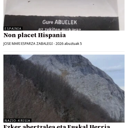
ESPAINIA
Non placet Hispania
JOSE MARI ESPARZA ZABALEGI
-
2026 abuztuak 5
NAZIO-KRISIA
Ezker abertzalea eta Euskal Herria