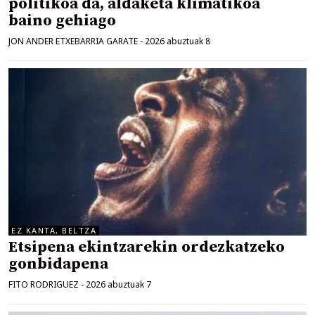
politikoa da, aldaketa klimatikoa
baino gehiago
JON ANDER ETXEBARRIA GARATE
-
2026 abuztuak 8
EZ KANTA, BELTZA
Etsipena ekintzarekin ordezkatzeko
gonbidapena
FITO RODRIGUEZ
-
2026 abuztuak 7