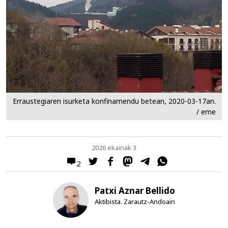
Erraustegiaren isurketa konfinamendu betean, 2020-03-17an.
/ eme
2026 ekainak 3
2
Patxi Aznar Bellido
Aktibista. Zarautz-Andoain