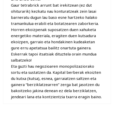
Gaur tetrabrick arrunt bat irekitzean (ez dut
ohiturarik) kezkatu nau konturatzeak zein lasai
barneratu dugun lau baso esne hartzeko halako
tramankulua erabili eta botatzearen zaborkeria.
Horren ekoizpenak suposatzen duen xahuketa
energetiko materiala, eragiten duen kutsadura
ekoizpen, garraio eta hondakinen kudeaketan
gure erru apetatsua bailitz onartuta gainera.
Eskerrak tapoi itsatsiak dituztela orain mundua
salbatzeko!
Eta guzti hau negozioaren monopolizaziorako
sortu eta sustatzen da. Kapital berberak ekoizten
du kutxa (kutsa), esnea, garraiatzen saltzen eta
gainera “berziklatzearren” zerga bat jasotzen du
bakoitzeko jakina denean ez dela berziklatzen,
jendeari lana eta kontzientzia txarra eragin baino.