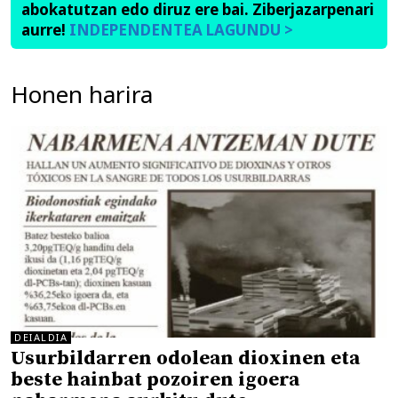
abokatutzan edo diruz ere bai. Ziberjazarpenari
aurre!
INDEPENDENTEA LAGUNDU >
Honen harira
DEIALDIA
Usurbildarren odolean dioxinen eta
beste hainbat pozoiren igoera