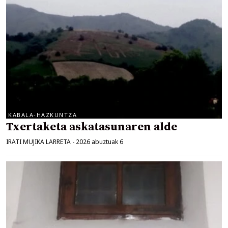
KABALA-HAZKUNTZA
Txertaketa askatasunaren alde
IRATI MUJIKA LARRETA
-
2026 abuztuak 6