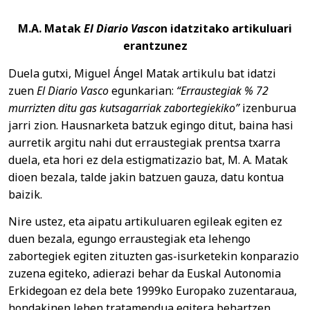
M.A. Matak
El Diario Vasco
n idatzitako artikuluari
erantzunez
Duela gutxi, Miguel Ángel Matak artikulu bat idatzi
zuen
El Diario Vasco
egunkarian:
“Erraustegiak % 72
murrizten ditu gas kutsagarriak zabortegiekiko”
izenburua
jarri zion. Hausnarketa batzuk egingo ditut, baina hasi
aurretik argitu nahi dut erraustegiak prentsa txarra
duela, eta hori ez dela estigmatizazio bat, M. A. Matak
dioen bezala, talde jakin batzuen gauza, datu kontua
baizik.
Nire ustez, eta aipatu artikuluaren egileak egiten ez
duen bezala, egungo erraustegiak eta lehengo
zabortegiek egiten zituzten gas-isurketekin konparazio
zuzena egiteko, adierazi behar da Euskal Autonomia
Erkidegoan ez dela bete 1999ko Europako zuzentaraua,
hondakinen lehen tratamendua egitera behartzen