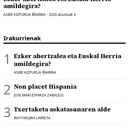
amildegira?
ASIER AIZPURUA IÑARREA
-
2026 abuztuak 4
Irakurrienak
Ezker abertzalea eta Euskal Herria
amildegira?
ASIER AIZPURUA IÑARREA
Non placet Hispania
JOSE MARI ESPARZA ZABALEGI
Txertaketa askatasunaren alde
IRATI MUJIKA LARRETA