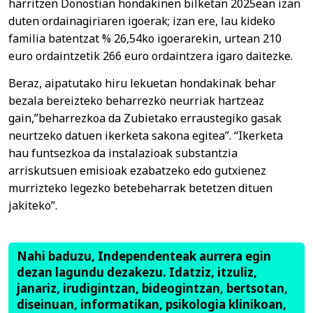
harritzen Donostian hondakinen bilketan 2025ean izan
duten ordainagiriaren igoerak; izan ere, lau kideko
familia batentzat % 26,54ko igoerarekin, urtean 210
euro ordaintzetik 266 euro ordaintzera igaro daitezke.
Beraz, aipatutako hiru lekuetan hondakinak behar
bezala bereizteko beharrezko neurriak hartzeaz
gain,”beharrezkoa da Zubietako erraustegiko gasak
neurtzeko datuen ikerketa sakona egitea”. “Ikerketa
hau funtsezkoa da instalazioak substantzia
arriskutsuen emisioak ezabatzeko edo gutxienez
murrizteko legezko betebeharrak betetzen dituen
jakiteko”.
Nahi baduzu, Independenteak aurrera egin
dezan lagundu dezakezu. Idatziz, itzuliz,
janariz, irudigintzan, bideogintzan, bertsotan,
diseinuan, informatikan, psikologia klinikoan,