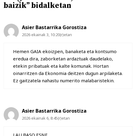
baizik” bidalketan
Asier Bastarrika Gorostiza
2026 ekainak 3, 10:20(r)etan
Hemen GAIA ekoizpen, banaketa eta kontsumo
eredua dira, zaborketan ardaztuak daudelako,
etekin pribatuak eta kalte komunak. Hortan
oinarritzen da Ekonomia deitzen dugun arpilaketa.
Ez gaitzatela nahastu numerito malabaristekin.
Asier Bastarrika Gorostiza
2026 ekainak 6, 8:45(r)etan
LAU BASO ESNE.