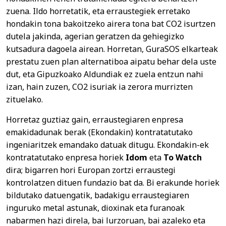
zuena. Ildo horretatik, eta erraustegiek erretako
hondakin tona bakoitzeko airera tona bat CO2 isurtzen
dutela jakinda, agerian geratzen da gehiegizko
kutsadura dagoela airean. Horretan, GuraSOS elkarteak
prestatu zuen plan alternatiboa aipatu behar dela uste
dut, eta Gipuzkoako Aldundiak ez zuela entzun nahi
izan, hain zuzen, CO2 isuriak ia zerora murrizten
zituelako.
Horretaz guztiaz gain, erraustegiaren enpresa
emakidadunak berak (Ekondakin) kontratatutako
ingeniaritzek emandako datuak ditugu. Ekondakin-ek
kontratatutako enpresa horiek
Idom
eta
To Watch
dira; bigarren hori Europan zortzi erraustegi
kontrolatzen dituen fundazio bat da. Bi erakunde horiek
bildutako datuengatik, badakigu erraustegiaren
inguruko metal astunak, dioxinak eta furanoak
nabarmen hazi direla, bai lurzoruan, bai azaleko eta