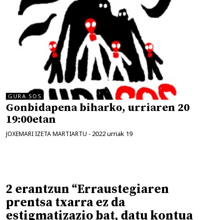
GURA SOS
Gonbidapena biharko, urriaren 20
19:00etan
2022 urriak 19
JOXEMARI IZETA MARTIARTU
-
2 erantzun “Erraustegiaren
prentsa txarra ez da
estigmatizazio bat, datu kontua