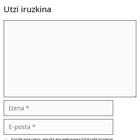
Utzi iruzkina
Iruzkina
Izena
E-
posta
Gorde nire izena, emaila eta webgunea bilatzaile honetan