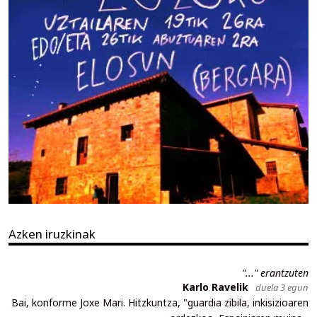
Azken iruzkinak
"..." erantzuten
Karlo Ravelik
duela 3 egun
Bai, konforme Joxe Mari. Hitzkuntza, "guardia zibila, inkisizioaren