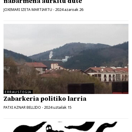
nabarmena aurkitu dute
2024 azaroak 26
JOXEMARI IZETA MARTIARTU
-
ERRAUSTEGIA
Zabarkeria politiko larria
2024 uztailak 15
PATXI AZNAR BELLIDO
-