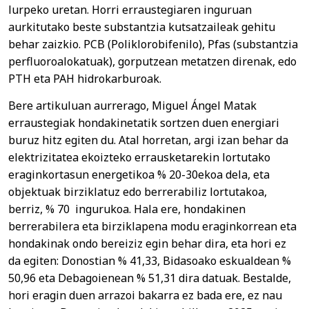
lurpeko uretan. Horri erraustegiaren inguruan
aurkitutako beste substantzia kutsatzaileak gehitu
behar zaizkio. PCB (Poliklorobifenilo), Pfas (substantzia
perfluoroalokatuak), gorputzean metatzen direnak, edo
PTH eta PAH hidrokarburoak.
Bere artikuluan aurrerago, Miguel Ángel Matak
erraustegiak hondakinetatik sortzen duen energiari
buruz hitz egiten du. Atal horretan, argi izan behar da
elektrizitatea ekoizteko errausketarekin lortutako
eraginkortasun energetikoa % 20-30ekoa dela, eta
objektuak birziklatuz edo berrerabiliz lortutakoa,
berriz, % 70 ingurukoa. Hala ere, hondakinen
berrerabilera eta birziklapena modu eraginkorrean eta
hondakinak ondo bereiziz egin behar dira, eta hori ez
da egiten: Donostian % 41,33, Bidasoako eskualdean %
50,96 eta Debagoienean % 51,31 dira datuak. Bestalde,
hori eragin duen arrazoi bakarra ez bada ere, ez nau