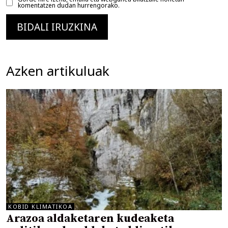
komentatzen dudan hurrengorako.
Azken artikuluak
KOBID KLIMATIKOA
Arazoa aldaketaren kudeaketa