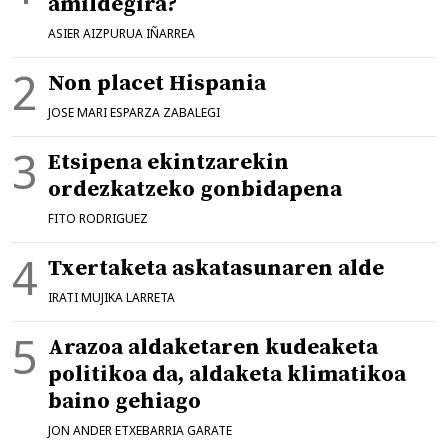
amildegira?
ASIER AIZPURUA IÑARREA
Non placet Hispania
JOSE MARI ESPARZA ZABALEGI
Etsipena ekintzarekin
ordezkatzeko gonbidapena
FITO RODRIGUEZ
Txertaketa askatasunaren alde
IRATI MUJIKA LARRETA
Arazoa aldaketaren kudeaketa
politikoa da, aldaketa klimatikoa
baino gehiago
JON ANDER ETXEBARRIA GARATE