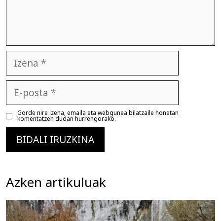
Izena
E-
posta
Gorde nire izena, emaila eta webgunea bilatzaile honetan
komentatzen dudan hurrengorako.
Azken artikuluak