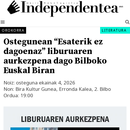
Edukira
salto
egin
MENUA
OROKORRA
LITERATURA
Ostegunean “Esaterik ez
dagoenaz” liburuaren
aurkezpena dago Bilboko
Euskal Biran
Noiz: osteguna ekainak 4, 2026
Non: Bira Kultur Gunea, Erronda Kalea, 2. Bilbo
Ordua: 19:00