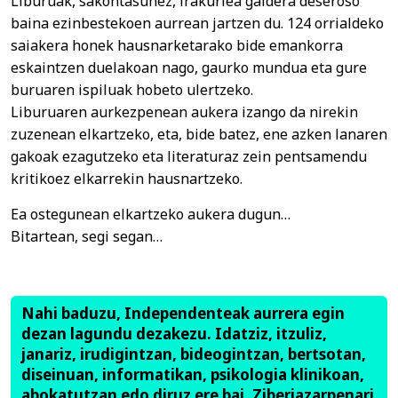
Liburuak, sakontasunez, irakurlea galdera deseroso
baina ezinbestekoen aurrean jartzen du. 124 orrialdeko
saiakera honek hausnarketarako bide emankorra
eskaintzen duelakoan nago, gaurko mundua eta gure
buruaren ispiluak hobeto ulertzeko.
Liburuaren aurkezpenean aukera izango da nirekin
zuzenean elkartzeko, eta, bide batez, ene azken lanaren
gakoak ezagutzeko eta literaturaz zein pentsamendu
kritikoez elkarrekin hausnartzeko.
Ea ostegunean elkartzeko aukera dugun…
Bitartean, segi segan…
Nahi baduzu, Independenteak aurrera egin
dezan lagundu dezakezu. Idatziz, itzuliz,
janariz, irudigintzan, bideogintzan, bertsotan,
diseinuan, informatikan, psikologia klinikoan,
abokatutzan edo diruz ere bai. Ziberjazarpenari