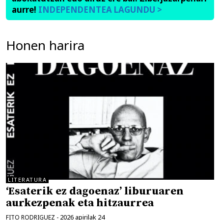
aurre!
INDEPENDENTEA LAGUNDU >
Honen harira
LITERATURA
‘Esaterik ez dagoenaz’ liburuaren
aurkezpenak eta hitzaurrea
2026 apirilak 24
FITO RODRIGUEZ
-