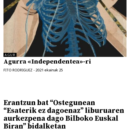
AGUR
Agurra «Independentea»-ri
2021 ekainak 25
FITO RODRIGUEZ
-
Erantzun bat “Ostegunean
“Esaterik ez dagoenaz” liburuaren
aurkezpena dago Bilboko Euskal
Biran” bidalketan