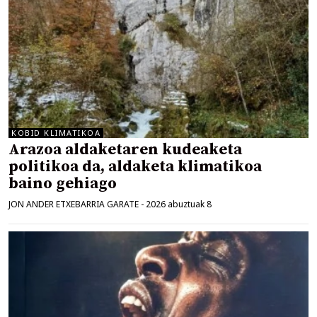
KOBID KLIMATIKOA
Arazoa aldaketaren kudeaketa
politikoa da, aldaketa klimatikoa
baino gehiago
JON ANDER ETXEBARRIA GARATE
-
2026 abuztuak 8