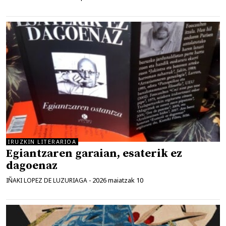
IRUZKIN LITERARIOA
Egiantzaren garaian, esaterik ez
dagoenaz
2026 maiatzak 10
IÑAKI LOPEZ DE LUZURIAGA
-