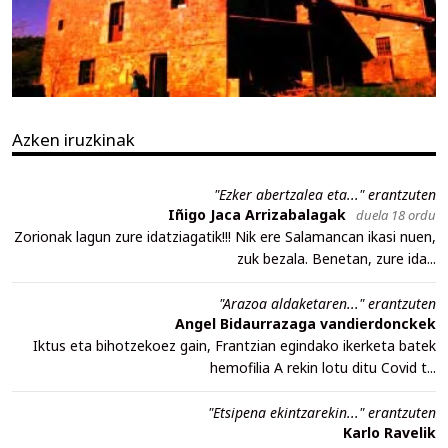
Azken iruzkinak
"Ezker abertzalea eta..." erantzuten
Iñigo Jaca Arrizabalagak
duela 18 ordu
Zorionak lagun zure idatziagatik!!! Nik ere Salamancan ikasi nuen,
zuk bezala. Benetan, zure ida...
"Arazoa aldaketaren..." erantzuten
Angel Bidaurrazaga vandierdonckek
Iktus eta bihotzekoez gain, Frantzian egindako ikerketa batek
hemofilia A rekin lotu ditu Covid t...
"Etsipena ekintzarekin..." erantzuten
Karlo Ravelik