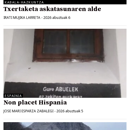
KABALA-HAZKUNTZA
Txertaketa askatasunaren alde
IRATI MUJIKA LARRETA
-
2026 abuztuak 6
ESPAINIA
Non placet Hispania
JOSE MARI ESPARZA ZABALEGI
-
2026 abuztuak 5