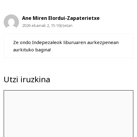
Ane Miren Elordui-Zapaterietxe
2026 ekainak 2, 15:10(r)etan
Ze ondo Indepezaleok liburuaren aurkezpenean
aurkituko bagina!
Utzi iruzkina
Iruzkina