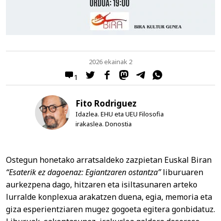
2026 ekainak 2
1
Fito Rodriguez
Idazlea. EHU eta UEU Filosofia
irakaslea. Donostia
Ostegun honetako arratsaldeko zazpietan Euskal Biran
“Esaterik ez dagoenaz: Egiantzaren ostantza”
liburuaren
aurkezpena dago, hitzaren eta isiltasunaren arteko
lurralde konplexua arakatzen duena, egia, memoria eta
giza esperientziaren mugez gogoeta egitera gonbidatuz.