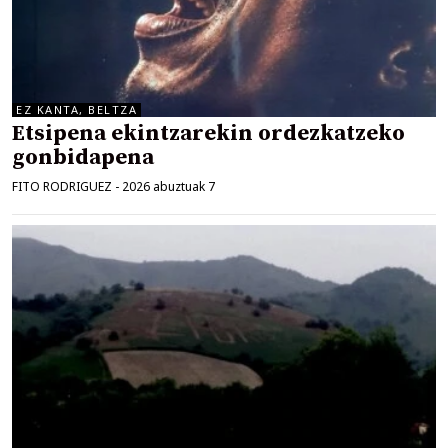
EZ KANTA, BELTZA
Etsipena ekintzarekin ordezkatzeko
gonbidapena
FITO RODRIGUEZ
-
2026 abuztuak 7