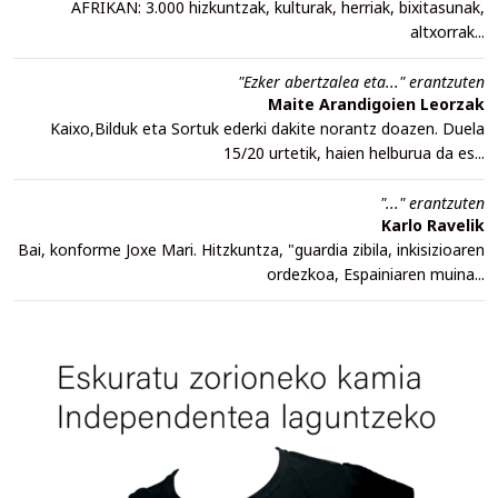
AFRIKAN: 3.000 hizkuntzak, kulturak, herriak, bixitasunak,
altxorrak...
"Ezker abertzalea eta..." erantzuten
Maite Arandigoien Leorzak
Kaixo,Bilduk eta Sortuk ederki dakite norantz doazen. Duela
15/20 urtetik, haien helburua da es...
"..." erantzuten
Karlo Ravelik
Bai, konforme Joxe Mari. Hitzkuntza, "guardia zibila, inkisizioaren
ordezkoa, Espainiaren muina...