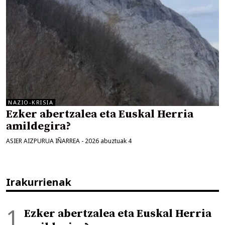
NAZIO-KRISIA
Ezker abertzalea eta Euskal Herria
amildegira?
ASIER AIZPURUA IÑARREA
-
2026 abuztuak 4
Irakurrienak
Ezker abertzalea eta Euskal Herria