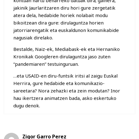
kontuan hartu beharreko datuak dira; gainera,
jakinik Jaurlaritzaren diru hori gure zergetatik
atera dela, hedabide horiek nolabait modu
bikoitzean dira gure: dirulaguntza horien
jatorriarengatik eta euskaldunon komunikabide
nagusiak direlako.
Bestalde, Naiz-ek, Mediabask-ek eta Hernaniko
Kronikak Googleren dirulaguntza jaso zuten
“pandemiaren” testuinguruan.
…eta USAID-en diru-funtsik iritsi al zaigu Euskal
Herrira, gure hedabide eta komunikazio-
sareetara? Nora zehazki eta zein modutan? Inor
hau ikertzera animatzen bada, asko eskertuko
dugu denok.
Zigor Garro Perez