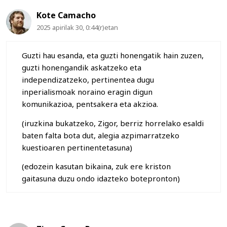
Kote Camacho
2025 apirilak 30, 0:44(r)etan
Guzti hau esanda, eta guzti honengatik hain zuzen,
guzti honengandik askatzeko eta
independizatzeko, pertinentea dugu
inperialismoak noraino eragin digun
komunikazioa, pentsakera eta akzioa.
(iruzkina bukatzeko, Zigor, berriz horrelako esaldi
baten falta bota dut, alegia azpimarratzeko
kuestioaren pertinentetasuna)
(edozein kasutan bikaina, zuk ere kriston
gaitasuna duzu ondo idazteko botepronton)