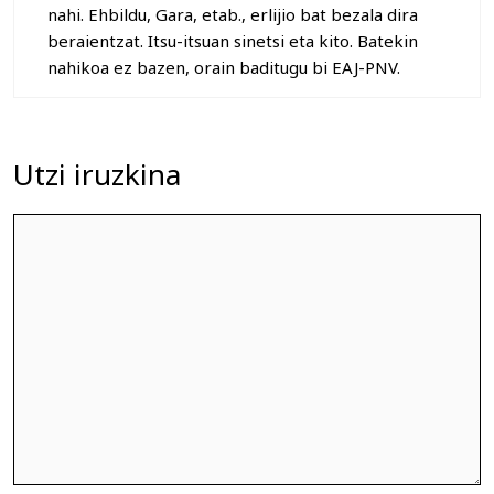
nahi. Ehbildu, Gara, etab., erlijio bat bezala dira
beraientzat. Itsu-itsuan sinetsi eta kito. Batekin
nahikoa ez bazen, orain baditugu bi EAJ-PNV.
Utzi iruzkina
Iruzkina