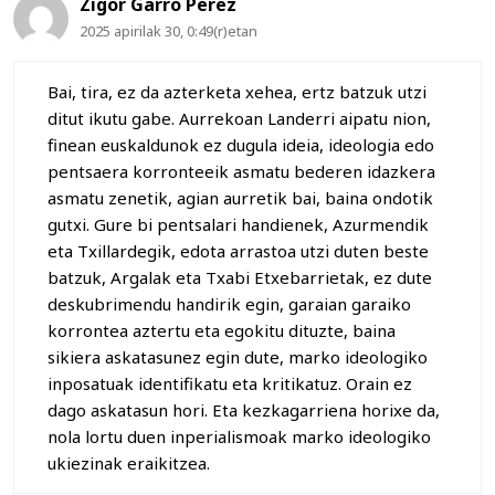
Zigor Garro Perez
2025 apirilak 30, 0:49(r)etan
Bai, tira, ez da azterketa xehea, ertz batzuk utzi
ditut ikutu gabe. Aurrekoan Landerri aipatu nion,
finean euskaldunok ez dugula ideia, ideologia edo
pentsaera korronteeik asmatu bederen idazkera
asmatu zenetik, agian aurretik bai, baina ondotik
gutxi. Gure bi pentsalari handienek, Azurmendik
eta Txillardegik, edota arrastoa utzi duten beste
batzuk, Argalak eta Txabi Etxebarrietak, ez dute
deskubrimendu handirik egin, garaian garaiko
korrontea aztertu eta egokitu dituzte, baina
sikiera askatasunez egin dute, marko ideologiko
inposatuak identifikatu eta kritikatuz. Orain ez
dago askatasun hori. Eta kezkagarriena horixe da,
nola lortu duen inperialismoak marko ideologiko
ukiezinak eraikitzea.