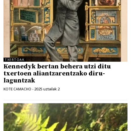
TXERTOAK
Kennedyk bertan behera utzi ditu
txertoen aliantzarentzako diru-
laguntzak
2025 uztailak 2
KOTE CAMACHO
-