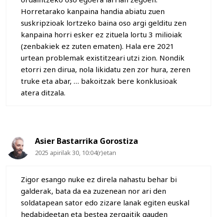
Horretarako kanpaina handia abiatu zuen
suskripzioak lortzeko baina oso argi gelditu zen
kanpaina horri esker ez zituela lortu 3 milioiak
(zenbakiek ez zuten ematen). Hala ere 2021
urtean problemak existitzeari utzi zion. Nondik
etorri zen dirua, nola likidatu zen zor hura, zeren
truke eta abar, … bakoitzak bere konklusioak
atera ditzala.
Asier Bastarrika Gorostiza
2025 apirilak 30, 10:04(r)etan
Zigor esango nuke ez direla nahastu behar bi
galderak, bata da ea zuzenean nor ari den
soldatapean sator edo zizare lanak egiten euskal
hedabideetan eta bestea zergaitik gauden