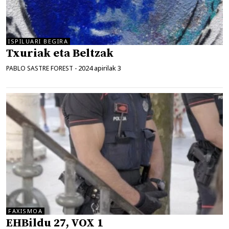
ISPILUARI BEGIRA
Txuriak eta Beltzak
2024 apirilak 3
PABLO SASTRE FOREST
-
FAXISMOA
EHBildu 27, VOX 1