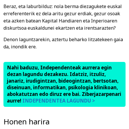
Beraz, eta laburbilduz: nola berma diezagukete euskal
erreferenterik ez dela aritu gezur erdiak, gezur osoak
eta azken batean Kapital Handiaren eta Inperioaren
diskurtsoa euskaldunei ekartzen eta irentsarazten?
Denon laguntzarekin, aztertu beharko litzatekeen gaia
da, inondik ere.
Nahi baduzu, Independenteak aurrera egin
dezan lagundu dezakezu. Idatziz, itzuliz,
janariz, irudigintzan, bideogintzan, bertsotan,
diseinuan, informatikan, psikologia klinikoan,
abokatutzan edo diruz ere bai. Ziberjazarpenari
aurre!
INDEPENDENTEA LAGUNDU >
Honen harira