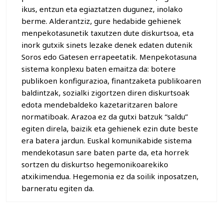
ikus, entzun eta egiaztatzen dugunez, inolako
berme. Alderantziz, gure hedabide gehienek
menpekotasunetik taxutzen dute diskurtsoa, eta
inork gutxik sinets lezake denek edaten dutenik
Soros edo Gatesen errapeetatik. Menpekotasuna
sistema konplexu baten emaitza da: botere
publikoen konfigurazioa, finantzaketa publikoaren
baldintzak, sozialki zigortzen diren diskurtsoak
edota mendebaldeko kazetaritzaren balore
normatiboak. Arazoa ez da gutxi batzuk “saldu”
egiten direla, baizik eta gehienek ezin dute beste
era batera jardun. Euskal komunikabide sistema
mendekotasun sare baten parte da, eta horrek
sortzen du diskurtso hegemonikoarekiko
atxikimendua. Hegemonia ez da soilik inposatzen,
barneratu egiten da.