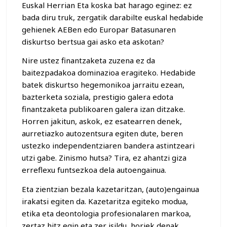
Euskal Herrian Eta koska bat harago eginez: ez
bada diru truk, zergatik darabilte euskal hedabide
gehienek AEBen edo Europar Batasunaren
diskurtso bertsua gai asko eta askotan?
Nire ustez finantzaketa zuzena ez da
baitezpadakoa dominazioa eragiteko. Hedabide
batek diskurtso hegemonikoa jarraitu ezean,
bazterketa soziala, prestigio galera edota
finantzaketa publikoaren galera izan ditzake.
Horren jakitun, askok, ez esatearren denek,
aurretiazko autozentsura egiten dute, beren
ustezko independentziaren bandera astintzeari
utzi gabe. Zinismo hutsa? Tira, ez ahantzi giza
erreflexu funtsezkoa dela autoengainua.
Eta zientzian bezala kazetaritzan, (auto)engainua
irakatsi egiten da. Kazetaritza egiteko modua,
etika eta deontologia profesionalaren markoa,
zertaz hitz egin eta zer isildu, horiek denak