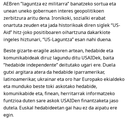
AEBren ”laguntza ez militarra” banatzeko sortua eta
unean uneko gobernuen interes geopolitikoen
zerbitzura aritu dena. Ironikoki, sozialki erabat
onartuta zeuden eta jada historikoak diren siglek “US-
Aid” hitz-joko positiboaren oihartzuna dakarkiote
ingeles hiztunari, “US-Laguntza” esan nahi duena.
Beste gizarte-eragile askoren artean, hedabide eta
komunikabideak diruz lagundu ditu USAIDek, baita
“hedabide independente” deitutako ugari ere. Duela
gutxi argitara atera da hedabide iparramerikar,
latinoamerikar, ukrainar eta oro har Europako ekialdeko
eta munduko beste toki askotako hedabide,
komunikabide eta, finean, herritarrak informatzeko
funtzioa duten sare askok USAIDen finantzaketa jaso
dutela. Euskal hedabideetan gai hau ez da aipatu ere
egin.