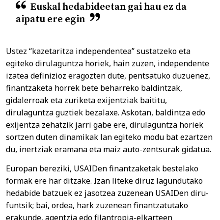
Euskal hedabideetan gai hau ez da
aipatu ere egin
Ustez “kazetaritza independentea” sustatzeko eta
egiteko dirulaguntza horiek, hain zuzen, independente
izatea definizioz eragozten dute, pentsatuko duzuenez,
finantzaketa horrek bete beharreko baldintzak,
gidalerroak eta zuriketa exijentziak baititu,
dirulaguntza guztiek bezalaxe. Askotan, baldintza edo
exijentza zehatzik jarri gabe ere, dirulaguntza horiek
sortzen duten dinamikak lan egiteko modu bat ezartzen
du, inertziak eramana eta maiz auto-zentsurak gidatua.
Europan bereziki, USAIDen finantzaketak bestelako
formak ere har ditzake. Izan liteke diruz lagundutako
hedabide batzuek ez jasotzea zuzenean USAIDen diru-
funtsik; bai, ordea, hark zuzenean finantzatutako
erakunde, agentzia edo filantropia-elkarteen