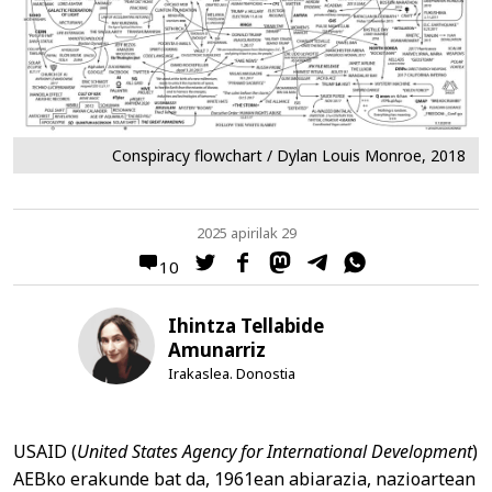
Conspiracy flowchart / Dylan Louis Monroe, 2018
2025 apirilak 29
10
Ihintza Tellabide
Amunarriz
Irakaslea. Donostia
USAID (
United States Agency for International Development
)
AEBko erakunde bat da, 1961ean abiarazia, nazioartean