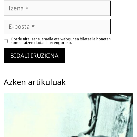
Izena
E-
posta
Gorde nire izena, emaila eta webgunea bilatzaile honetan
komentatzen dudan hurrengorako.
Azken artikuluak