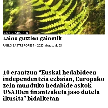
COVID ARGIA-N
Laino guztien gainetik
2025 abuztuak 23
PABLO SASTRE FOREST
-
10 erantzun “Euskal hedabideen
independentzia ezbaian, Europako
zein munduko hedabide askok
USAIDen finantzaketa jaso dutela
ikusita” bidalketan