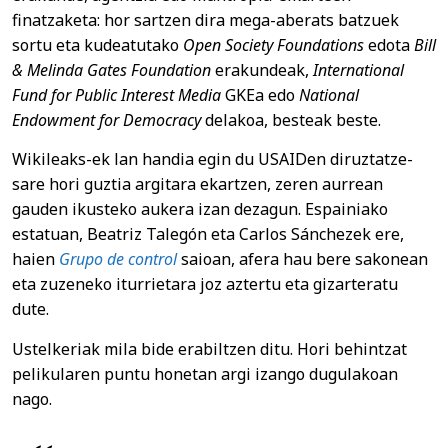
finatzaketa: hor sartzen dira mega-aberats batzuek
sortu eta kudeatutako
Open Society
Foundations
edota
Bill
& Melinda Gates Foundation
erakundeak,
International
Fund for Public Interest Media
GKEa edo
National
Endowment for Democracy
delakoa, besteak beste.
Wikileaks-ek lan handia egin du USAIDen diruztatze-
sare hori guztia argitara ekartzen, zeren aurrean
gauden ikusteko aukera izan dezagun. Espainiako
estatuan, Beatriz Talegón eta Carlos Sánchezek ere,
haien
Grupo de control
saioan, afera hau bere sakonean
eta zuzeneko iturrietara joz aztertu eta gizarteratu
dute.
Ustelkeriak mila bide erabiltzen ditu. Hori behintzat
pelikularen puntu honetan argi izango dugulakoan
nago.