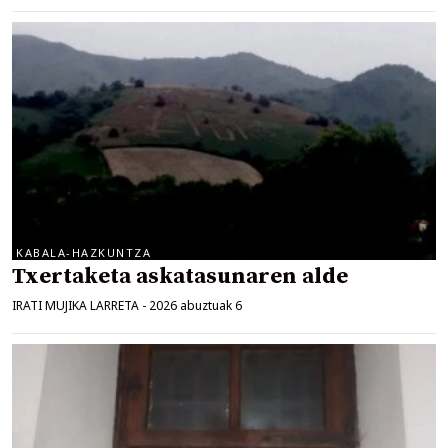
KABALA-HAZKUNTZA
Txertaketa askatasunaren alde
IRATI MUJIKA LARRETA
-
2026 abuztuak 6