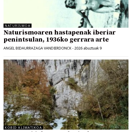
NATURISMOA
Naturismoaren hastapenak iberiar
penintsulan, 1936ko gerrara arte
ANGEL BIDAURRAZAGA VANDIERDONCK
-
2026 abuztuak 9
KOBID KLIMATIKOA