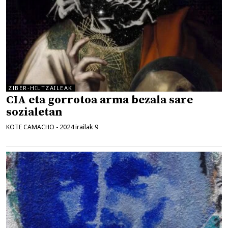
ZIBER-HILTZAILEAK
CIA eta gorrotoa arma bezala sare
sozialetan
2024 irailak 9
KOTE CAMACHO
-