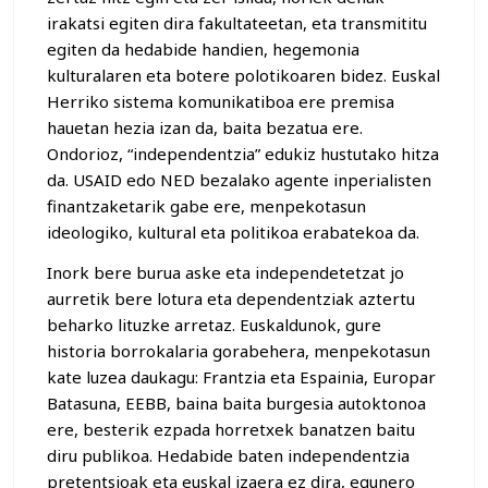
irakatsi egiten dira fakultateetan, eta transmititu
egiten da hedabide handien, hegemonia
kulturalaren eta botere polotikoaren bidez. Euskal
Herriko sistema komunikatiboa ere premisa
hauetan hezia izan da, baita bezatua ere.
Ondorioz, “independentzia” edukiz hustutako hitza
da. USAID edo NED bezalako agente inperialisten
finantzaketarik gabe ere, menpekotasun
ideologiko, kultural eta politikoa erabatekoa da.
Inork bere burua aske eta independetetzat jo
aurretik bere lotura eta dependentziak aztertu
beharko lituzke arretaz. Euskaldunok, gure
historia borrokalaria gorabehera, menpekotasun
kate luzea daukagu: Frantzia eta Espainia, Europar
Batasuna, EEBB, baina baita burgesia autoktonoa
ere, besterik ezpada horretxek banatzen baitu
diru publikoa. Hedabide baten independentzia
pretentsioak eta euskal izaera ez dira, egunero