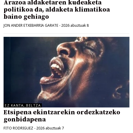
Arazoa aldaketaren kudeaketa
politikoa da, aldaketa klimatikoa
baino gehiago
JON ANDER ETXEBARRIA GARATE
-
2026 abuztuak 8
EZ KANTA, BELTZA
Etsipena ekintzarekin ordezkatzeko
gonbidapena
FITO RODRIGUEZ
-
2026 abuztuak 7