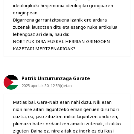
ideologikoki hegemonia ideologiko gringoaren
eraginpean.
Bigarrena garrantzitsuena izanik ere ardura
zuzenak lausotzen ditu eta esango nuke artikulua
lehengoaz ari dela, hau da:
NORTZUK DIRA EUSKAL HERRIAN GRINGOEN
KAZETARI MERTZENARIOAK?
Patrik Unzurrunzaga Garate
2025 apirilak 30, 12:59(r)etan
Matias bai, Gara-Naiz esan nahi duzu. Nik esan
nion nire aitari laguntzeko eman genuen diru hori
guztia, ea, jaso zituzten milioi laguntzen ondoren,
plumazo batez ordaintzen amaitu zutenak, itzuliko
ziguten. Baina ez, nire aitak ez inork ez du ikusi