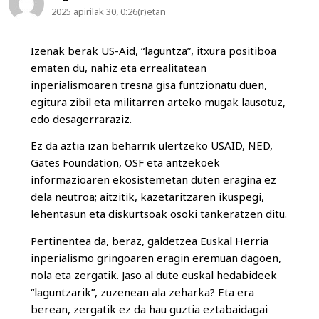
2025 apirilak 30, 0:26(r)etan
Izenak berak US-Aid, “laguntza”, itxura positiboa
ematen du, nahiz eta errealitatean
inperialismoaren tresna gisa funtzionatu duen,
egitura zibil eta militarren arteko mugak lausotuz,
edo desagerraraziz.
Ez da aztia izan beharrik ulertzeko USAID, NED,
Gates Foundation, OSF eta antzekoek
informazioaren ekosistemetan duten eragina ez
dela neutroa; aitzitik, kazetaritzaren ikuspegi,
lehentasun eta diskurtsoak osoki tankeratzen ditu.
Pertinentea da, beraz, galdetzea Euskal Herria
inperialismo gringoaren eragin eremuan dagoen,
nola eta zergatik. Jaso al dute euskal hedabideek
“laguntzarik”, zuzenean ala zeharka? Eta era
berean, zergatik ez da hau guztia eztabaidagai