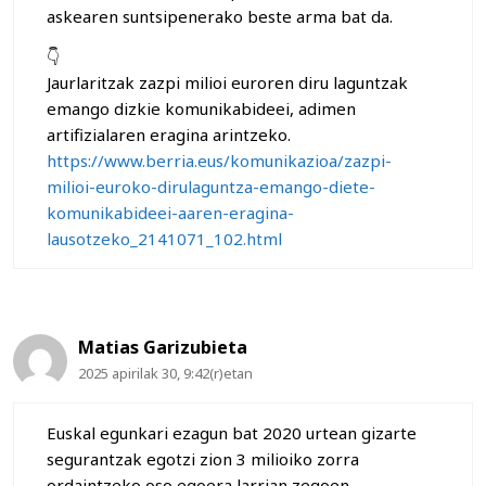
askearen suntsipenerako beste arma bat da.
👇
Jaurlaritzak zazpi milioi euroren diru laguntzak
emango dizkie komunikabideei, adimen
artifizialaren eragina arintzeko.
https://www.berria.eus/komunikazioa/zazpi-
milioi-euroko-dirulaguntza-emango-diete-
komunikabideei-aaren-eragina-
lausotzeko_2141071_102.html
Matias Garizubieta
2025 apirilak 30, 9:42(r)etan
Euskal egunkari ezagun bat 2020 urtean gizarte
segurantzak egotzi zion 3 milioiko zorra
ordaintzeko oso egoera larrian zegoen.