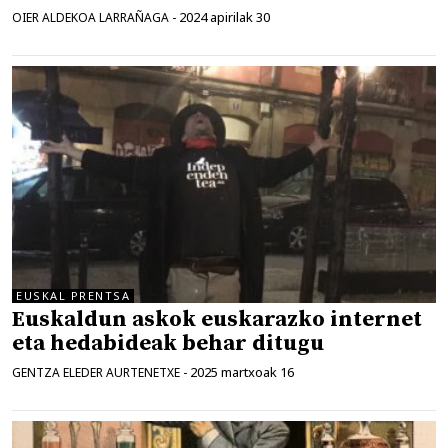
2024 apirilak 30
OIER ALDEKOA LARRAÑAGA
-
EUSKAL PRENTSA
Euskaldun askok euskarazko internet
eta hedabideak behar ditugu
2025 martxoak 16
GENTZA ELEDER AURTENETXE
-