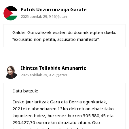
Patrik Unzurrunzaga Garate
2025 apirilak 29, 9:16(r)etan
Galder Gonzalezek esaten du doainik egiten duela.
“excusatio non petita, accusatio manifesta”.
Ihintza Tellabide Amunarriz
2025 apirilak 29, 9:23(r)etan
Datu batzuk:
Eusko Jaurlaritzak Gara eta Berria egunkariak,
2021eko abenduaren 13ko dekretuan ebatzitako
laguntzen bidez, hurrenez hurren 305.580,45 eta
290.427,70 eurorekin diruztatu zituen. Oso