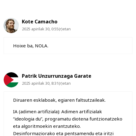
Kote Camacho
2025 apirilak 30, 0:55(r)etan
Hoixe ba, NOLA.
Patrik Unzurrunzaga Garate
2025 apirilak 30, 8:31(r)etan
Diruaren esklaboak, egiaren faltsutzaileak.
IA (adimen artifiziala): Adimen artifizialak
“ideologia du”, programatu diotena funtzionatzeko
eta algoritmoekin erantzuteko.
Desinformaziorako eta pentsamendu eta iritzi