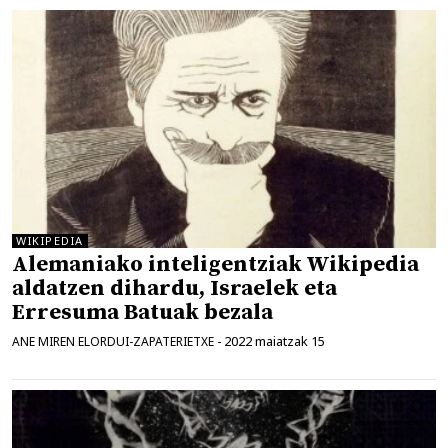
WIKIPEDIA
Alemaniako inteligentziak Wikipedia
aldatzen dihardu, Israelek eta
Erresuma Batuak bezala
2022 maiatzak 15
ANE MIREN ELORDUI-ZAPATERIETXE
-