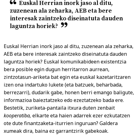
Euskal Herrian inork jaso al ditu,
zuzenean ala zeharka, AEB eta bere
interesak zaintzeko diseinatuta dauden
laguntza horiek?
Euskal Herrian inork jaso al ditu, zuzenean ala zeharka,
AEB eta bere interesak zaintzeko diseinatuta dauden
laguntza horiek? Euskal komunikabideen existentzia
bera posible egin dugun herritarron aurrean,
zintzotasun-ariketa bat egin eta euskal kazetaritzaren
izen ona indartuko lukete (eta batzuek, beharbada,
berrezarri), dudarik gabe, honen berri emango baligute,
informazioa baieztatzeko edo ezeztatzeko bada ere.
Bestetik, zuriketa-pantaila itxura duten zenbait
kooperatiba,
elkarte eta haien adarrek ezer ezkutatzen
ote dute finantzaketa-iturrien inguruan? Galdera
xumeak dira, baina ez garrantzirik gabekoak.