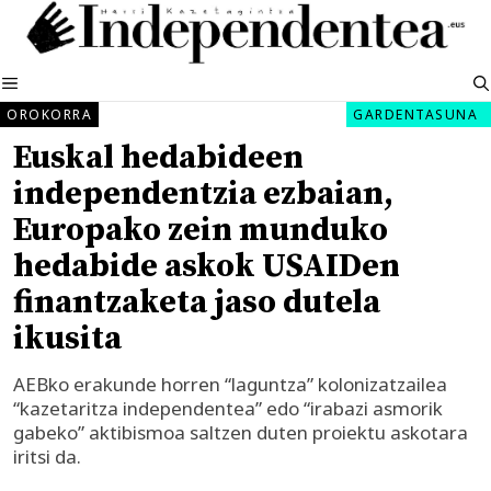
Edukira
salto
egin
MENUA
OROKORRA
GARDENTASUNA
Euskal hedabideen
independentzia ezbaian,
Europako zein munduko
hedabide askok USAIDen
finantzaketa jaso dutela
ikusita
AEBko erakunde horren “laguntza” kolonizatzailea
“kazetaritza independentea” edo “irabazi asmorik
gabeko” aktibismoa saltzen duten proiektu askotara
iritsi da.