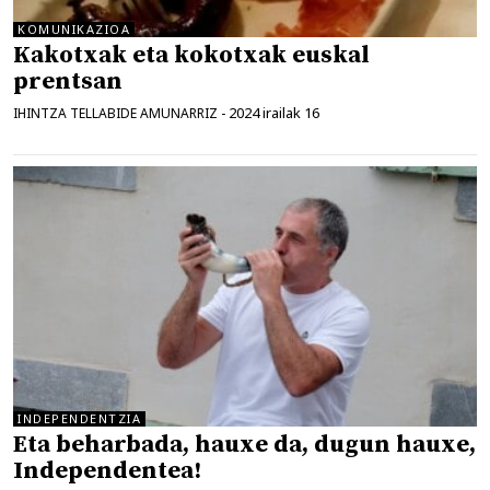
KOMUNIKAZIOA
Kakotxak eta kokotxak euskal
prentsan
2024 irailak 16
IHINTZA TELLABIDE AMUNARRIZ
-
INDEPENDENTZIA
Eta beharbada, hauxe da, dugun hauxe,
Independentea!