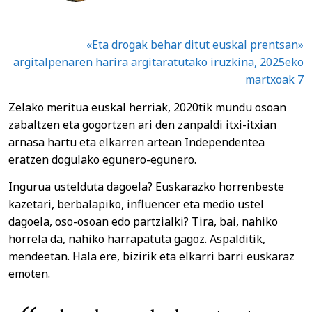
«Eta drogak behar ditut euskal prentsan»
argitalpenaren harira argitaratutako iruzkina, 2025eko
martxoak 7
Zelako meritua euskal herriak, 2020tik mundu osoan
zabaltzen eta gogortzen ari den zanpaldi itxi-itxian
arnasa hartu eta elkarren artean Independentea
eratzen dogulako egunero-egunero.
Ingurua ustelduta dagoela? Euskarazko horrenbeste
kazetari, berbalapiko, influencer eta medio ustel
dagoela, oso-osoan edo partzialki? Tira, bai, nahiko
horrela da, nahiko harrapatuta gagoz. Aspalditik,
mendeetan. Hala ere, bizirik eta elkarri barri euskaraz
emoten.