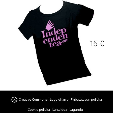
Creative Commons
Lege oharra
Pribatutasun politika
Cookie politika
Lantaldea
Lagundu