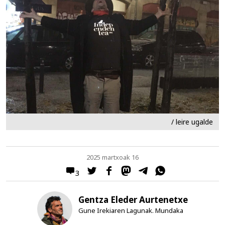
/ leire ugalde
2025 martxoak 16
3
Gentza Eleder Aurtenetxe
Gune Irekiaren Lagunak. Mundaka