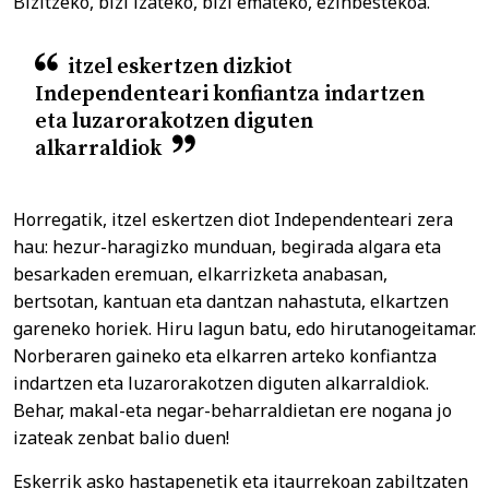
Bizitzeko, bizi izateko, bizi emateko, ezinbestekoa.
itzel eskertzen dizkiot
Independenteari konfiantza indartzen
eta luzarorakotzen diguten
alkarraldiok
Horregatik, itzel eskertzen diot Independenteari zera
hau: hezur-haragizko munduan, begirada algara eta
besarkaden eremuan, elkarrizketa anabasan,
bertsotan, kantuan eta dantzan nahastuta, elkartzen
gareneko horiek. Hiru lagun batu, edo hirutanogeitamar.
Norberaren gaineko eta elkarren arteko konfiantza
indartzen eta luzarorakotzen diguten alkarraldiok.
Behar, makal-eta negar-beharraldietan ere nogana jo
izateak zenbat balio duen!
Eskerrik asko hastapenetik eta itaurrekoan zabiltzaten