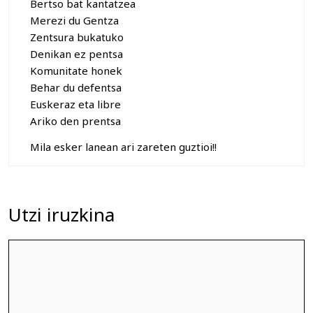
Bertso bat kantatzea
Merezi du Gentza
Zentsura bukatuko
Denikan ez pentsa
Komunitate honek
Behar du defentsa
Euskeraz eta libre
Ariko den prentsa
Mila esker lanean ari zareten guztioi!!
Utzi iruzkina
Iruzkina