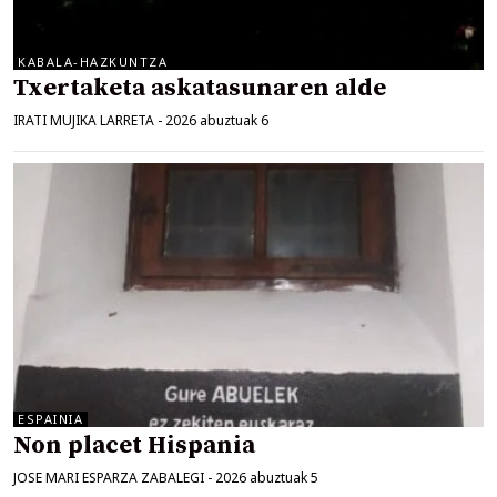
KABALA-HAZKUNTZA
Txertaketa askatasunaren alde
IRATI MUJIKA LARRETA
-
2026 abuztuak 6
ESPAINIA
Non placet Hispania
JOSE MARI ESPARZA ZABALEGI
-
2026 abuztuak 5