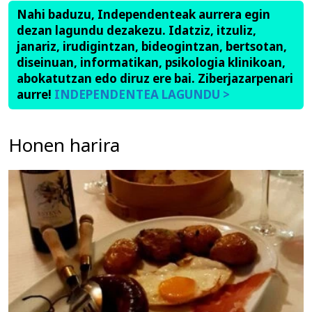
Nahi baduzu, Independenteak aurrera egin
dezan lagundu dezakezu. Idatziz, itzuliz,
janariz, irudigintzan, bideogintzan, bertsotan,
diseinuan, informatikan, psikologia klinikoan,
abokatutzan edo diruz ere bai. Ziberjazarpenari
aurre!
INDEPENDENTEA LAGUNDU >
Honen harira