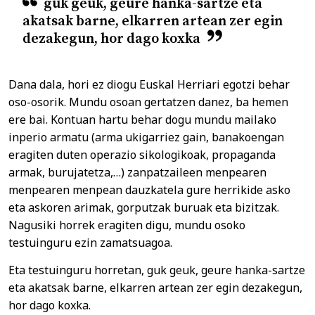
guk geuk, geure hanka-sartze eta
akatsak barne, elkarren artean zer egin
dezakegun, hor dago koxka
Dana dala, hori ez diogu Euskal Herriari egotzi behar
oso-osorik. Mundu osoan gertatzen danez, ba hemen
ere bai. Kontuan hartu behar dogu mundu mailako
inperio armatu (arma ukigarriez gain, banakoengan
eragiten duten operazio sikologikoak, propaganda
armak, burujatetza,…) zanpatzaileen menpearen
menpearen menpean dauzkatela gure herrikide asko
eta askoren arimak, gorputzak buruak eta bizitzak.
Nagusiki horrek eragiten digu, mundu osoko
testuinguru ezin zamatsuagoa.
Eta testuinguru horretan, guk geuk, geure hanka-sartze
eta akatsak barne, elkarren artean zer egin dezakegun,
hor dago koxka.