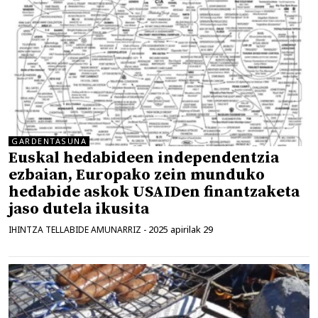
GARDENTASUNA
Euskal hedabideen independentzia
ezbaian, Europako zein munduko
hedabide askok USAIDen finantzaketa
jaso dutela ikusita
2025 apirilak 29
IHINTZA TELLABIDE AMUNARRIZ
-