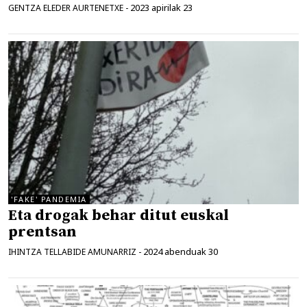
2023 apirilak 23
GENTZA ELEDER AURTENETXE
-
'FAKE' PANDEMIA
Eta drogak behar ditut euskal
prentsan
2024 abenduak 30
IHINTZA TELLABIDE AMUNARRIZ
-