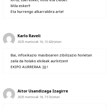
Mila esker!!
Eta hurrengo alkarraldira arte!
Karlo Raveli
2025 martxoak 16, 13:42(r)etan
Bai, infoxikazio masiboaren zibilizazio honetan
zaila da holako ekileak aurkitzen!
EKIPO AURRERAA :))) !
Aitor Usandizaga Izagirre
2025 martxoak 18, 7:57(r)etan