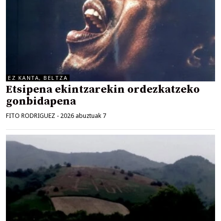
EZ KANTA, BELTZA
Etsipena ekintzarekin ordezkatzeko
gonbidapena
FITO RODRIGUEZ
-
2026 abuztuak 7