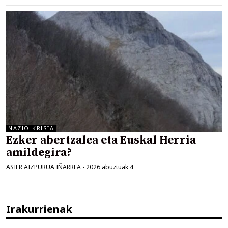
NAZIO-KRISIA
Ezker abertzalea eta Euskal Herria
amildegira?
ASIER AIZPURUA IÑARREA
-
2026 abuztuak 4
Irakurrienak