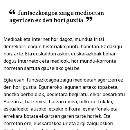
funtsezkoagoa zaigu medioetan
agertzen ez den hori guztia
Medioak eta internet hor dagoz, mundua iritsi
den/ekarri dogun historiako puntu honetan. Ez dakigu
noiz arte. Eta euskaldun askok euskarazkoak behar
doguz internetok eta mediook, hor mundu-korronte
horretan sartuta gauzelako geu be.
Egia esan, funtsezkoagoa zaigu medioetan agertzen ez
den hori guztia. Eguneroko lagunen arteko topaketa,
ahozko berbaldiak, begietara begiratu, elkar besarkatu.
Batzarra, batzemea, batzarremea, bilkura. Tokiko,
eskualdeko, auzoko, etxeko bilkura, esmarfonak-eta
errekara botata elkartzen garen tarte horiek. Eta
horretan ere, euskarazkoa ur eta argi zaigu askori.