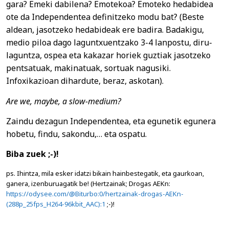
gara? Emeki dabilena? Emotekoa? Emoteko hedabidea
ote da Independentea definitzeko modu bat? (Beste
aldean, jasotzeko hedabideak ere badira. Badakigu,
medio piloa dago laguntxuentzako 3-4 lanpostu, diru-
laguntza, ospea eta kakazar horiek guztiak jasotzeko
pentsatuak, makinatuak, sortuak nagusiki.
Infoxikazioan dihardute, beraz, askotan).
Are we, maybe, a slow-medium?
Zaindu dezagun Independentea, eta egunetik egunera
hobetu, findu, sakondu,… eta ospatu.
Biba zuek ;-)!
ps. Ihintza, mila esker idatzi bikain hainbestegatik, eta gaurkoan,
ganera, izenburuagatik be! (Hertzainak; Drogas AEKn:
https://odysee.com/@Biturbo:0/hertzainak-drogas-AEKn-
(288p_25fps_H264-96kbit_AAC):1
;-)!