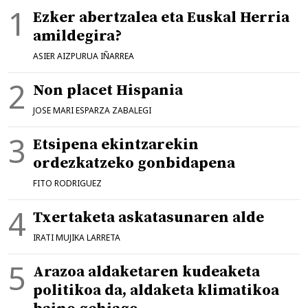
Ezker abertzalea eta Euskal Herria
amildegira?
ASIER AIZPURUA IÑARREA
Non placet Hispania
JOSE MARI ESPARZA ZABALEGI
Etsipena ekintzarekin
ordezkatzeko gonbidapena
FITO RODRIGUEZ
Txertaketa askatasunaren alde
IRATI MUJIKA LARRETA
Arazoa aldaketaren kudeaketa
politikoa da, aldaketa klimatikoa