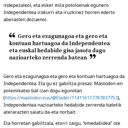
indepezaleoi, eta esker mila potoloenak egunero
Independentea irakurri eta iruzkinez horren ederto
aberasten dozuenoi.
Gero eta ezagunagoa eta gero eta
kontuan hartuagoa da Independentea
eta euskal hedabide gisa jasota dago
nazioarteko zerrenda batean
Gero eta ezagunagoa eta gero eta kontuan hartuagoa da
Independentea. Eta gu ez gabiltza presaz. Mastodon-en
polemikatxo bat izan dogu egunotan
(
https://mastodon.eus/@Eleder/114116117787837753
),
Independentea nazioarteko hedabide zerrenda batetik
aterarazten saiatu da-eta norbait.
Eta horretan gabiltzala, etorri zaigu, “emedabidea” ote