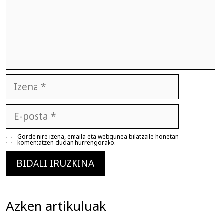
Izena
E-
posta
Gorde nire izena, emaila eta webgunea bilatzaile honetan
komentatzen dudan hurrengorako.
Azken artikuluak