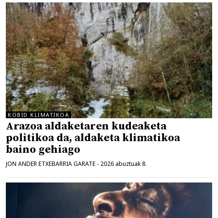
KOBID KLIMATIKOA
Arazoa aldaketaren kudeaketa
politikoa da, aldaketa klimatikoa
baino gehiago
JON ANDER ETXEBARRIA GARATE
-
2026 abuztuak 8