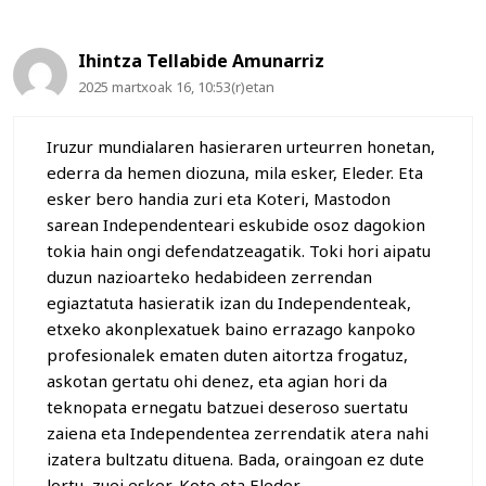
Ihintza Tellabide Amunarriz
2025 martxoak 16, 10:53(r)etan
Iruzur mundialaren hasieraren urteurren honetan,
ederra da hemen diozuna, mila esker, Eleder. Eta
esker bero handia zuri eta Koteri, Mastodon
sarean Independenteari eskubide osoz dagokion
tokia hain ongi defendatzeagatik. Toki hori aipatu
duzun nazioarteko hedabideen zerrendan
egiaztatuta hasieratik izan du Independenteak,
etxeko akonplexatuek baino errazago kanpoko
profesionalek ematen duten aitortza frogatuz,
askotan gertatu ohi denez, eta agian hori da
teknopata ernegatu batzuei deseroso suertatu
zaiena eta Independentea zerrendatik atera nahi
izatera bultzatu dituena. Bada, oraingoan ez dute
lortu, zuei esker, Kote eta Eleder.