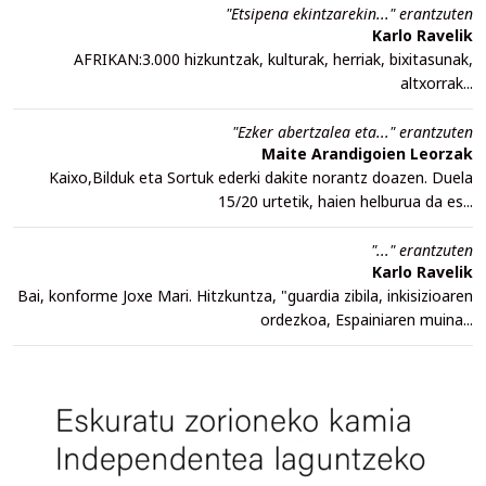
"Etsipena ekintzarekin..." erantzuten
Karlo Ravelik
AFRIKAN:3.000 hizkuntzak, kulturak, herriak, bixitasunak,
altxorrak...
"Ezker abertzalea eta..." erantzuten
Maite Arandigoien Leorzak
Kaixo,Bilduk eta Sortuk ederki dakite norantz doazen. Duela
15/20 urtetik, haien helburua da es...
"..." erantzuten
Karlo Ravelik
Bai, konforme Joxe Mari. Hitzkuntza, "guardia zibila, inkisizioaren
ordezkoa, Espainiaren muina...