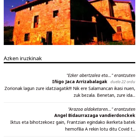
Azken iruzkinak
"Ezker abertzalea eta..." erantzuten
Iñigo Jaca Arrizabalagak
duela 22 ordu
Zorionak lagun zure idatziagatik!!! Nik ere Salamancan ikasi nuen,
zuk bezala. Benetan, zure ida...
"Arazoa aldaketaren..." erantzuten
Angel Bidaurrazaga vandierdonckek
Iktus eta bihotzekoez gain, Frantzian egindako ikerketa batek
hemofilia A rekin lotu ditu Covid t...