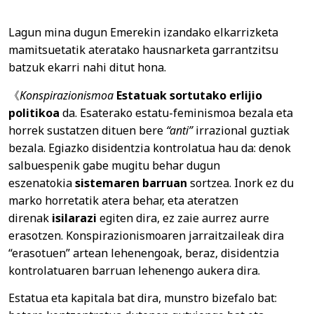
Lagun mina dugun Emerekin izandako elkarrizketa
mamitsuetatik ateratako hausnarketa garrantzitsu
batzuk ekarri nahi ditut hona.
《
Konspirazionismoa
Estatuak sortutako erlijio
politikoa
da. Esaterako estatu-feminismoa bezala eta
horrek sustatzen dituen bere
“anti”
irrazional guztiak
bezala. Egiazko disidentzia kontrolatua hau da: denok
salbuespenik gabe mugitu behar dugun
eszenatokia
sistemaren barruan
sortzea. Inork ez du
marko horretatik atera behar, eta ateratzen
direnak
isilarazi
egiten dira, ez zaie aurrez aurre
erasotzen. Konspirazionismoaren jarraitzaileak dira
“erasotuen” artean lehenengoak, beraz, disidentzia
kontrolatuaren barruan lehenengo aukera dira.
Estatua eta kapitala bat dira, munstro bizefalo bat: