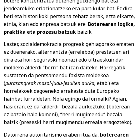
botere kontzentratua dutenen gutxiengo bat eta
jendearekiko erlazionatzeko era partikular bat. Ez dira
beti eta historikoki pertsona zehatz berak, ezta elkarte,
etnia, klan edo enpresa batzuk ere.
Boterearen logika,
praktika eta prozesu batzuk
baizik.
Laster, sozialdemokrazia progreak gehiagorako ematen
ez duenerako, alternantzia (erreleboa) prestatzen ari
dira eta hori seguraski neonazi edo ultraeskuindar
moldeko alderdi “berri” bat izan daiteke. Horregatik
sustatzen da pentsamendu faxista moldekoa
(
purasangreak masoi-judu-jesuiten aurka,
etab.) eta
horrelakoek dagoeneko arrakasta dute Europako
hainbat lurraldetan. Nola egingo da formalki? Agian,
hasieran, ez da “alderdi” bezala aurkeztuko (botereari
ez bazaio hala komeni), “herri mugimendu” bezala
baizik (preseski herri mugimendu erreala eragozteko).
Datorrena autoritarismo eraberritua da,
boterearen