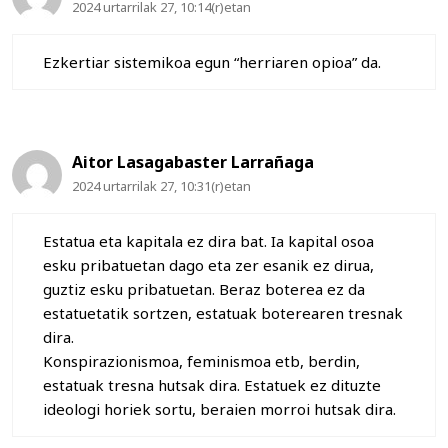
2024 urtarrilak 27, 10:14(r)etan
Ezkertiar sistemikoa egun “herriaren opioa” da.
Aitor Lasagabaster Larrañaga
2024 urtarrilak 27, 10:31(r)etan
Estatua eta kapitala ez dira bat. Ia kapital osoa
esku pribatuetan dago eta zer esanik ez dirua,
guztiz esku pribatuetan. Beraz boterea ez da
estatuetatik sortzen, estatuak boterearen tresnak
dira.
Konspirazionismoa, feminismoa etb, berdin,
estatuak tresna hutsak dira. Estatuek ez dituzte
ideologi horiek sortu, beraien morroi hutsak dira.