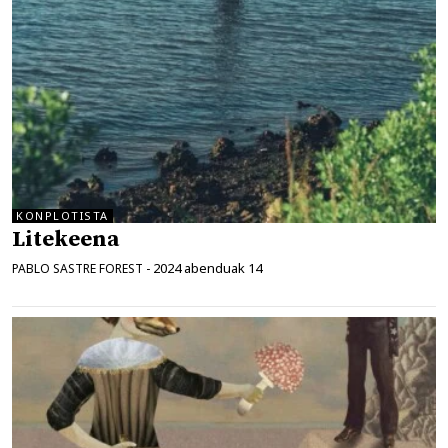
KONPLOTISTA
Litekeena
2024 abenduak 14
PABLO SASTRE FOREST
-