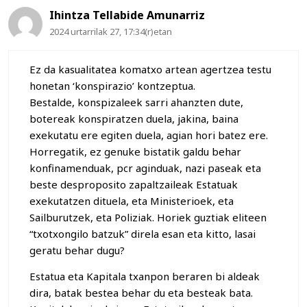
Ihintza Tellabide Amunarriz
2024 urtarrilak 27, 17:34(r)etan
Ez da kasualitatea komatxo artean agertzea testu
honetan ‘konspirazio’ kontzeptua.
Bestalde, konspizaleek sarri ahanzten dute,
botereak konspiratzen duela, jakina, baina
exekutatu ere egiten duela, agian hori batez ere.
Horregatik, ez genuke bistatik galdu behar
konfinamenduak, pcr aginduak, nazi paseak eta
beste desproposito zapaltzaileak Estatuak
exekutatzen dituela, eta Ministerioek, eta
Sailburutzek, eta Poliziak. Horiek guztiak eliteen
“txotxongilo batzuk” direla esan eta kitto, lasai
geratu behar dugu?
Estatua eta Kapitala txanpon beraren bi aldeak
dira, batak bestea behar du eta besteak bata.