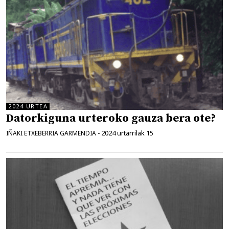
2024 URTEA
Datorkiguna urteroko gauza bera ote?
2024 urtarrilak 15
IÑAKI ETXEBERRIA GARMENDIA
-