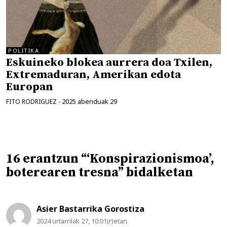
POLITIKA
Eskuineko blokea aurrera doa Txilen,
Extremaduran, Amerikan edota
Europan
2025 abenduak 29
FITO RODRIGUEZ
-
16 erantzun “‘Konspirazionismoa’,
boterearen tresna” bidalketan
Asier Bastarrika Gorostiza
2024 urtarrilak 27, 10:01(r)etan