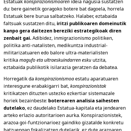
Estatuak
konspirazionismoaren
ideia nagusia sustatzen
du: bere gainetik goragoko botere bat dagoela, horrela
Estatuak bere burua salbatzeko. Halaber, eztabaida
faltsuak sustatzen ditu,
iritzi publikoaren domeinutik
kanpo gera daitezen bereziki estrategikoak diren
zenbait gai.
Adibidez, inmigrazionismo politiken,
politika anti-natalisten, medikuntza industrial-
militarizatuaren edo balore ultra-materialisten
kritika
magufo eta ultraeskuindarren esku
utzita,
eztabaida publikotik isilarazia geratzen da debatea.
Horregatik da
konspirazionismoa
estatu aparatuaren
interesgune erabakigarri bat,
konspirazionistak
kritikatzen dituzten ustezko ezkertiar sistemazale
horiek bezainbeste:
boterearen analisia saihesten
dutelako
, ez daudelako Estatua-kapitala eta jendearen
arteko erlazio autoritarioen aurka. Konspirazionistek,
arazoa goi-funtzionarioez gaindiko gizatalde konkretu
batzuengan fokalizatzen dutelarik, ez dute arazoaren