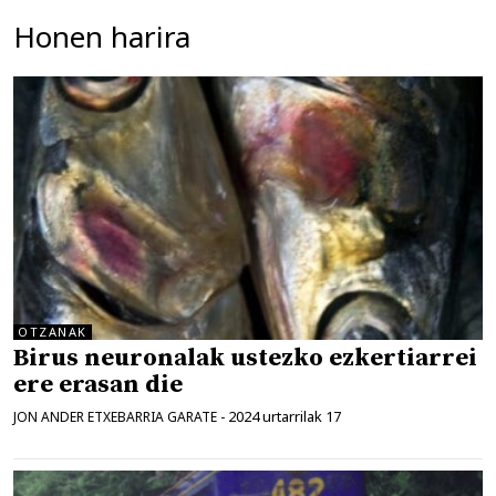
Honen harira
OTZANAK
Birus neuronalak ustezko ezkertiarrei
ere erasan die
2024 urtarrilak 17
JON ANDER ETXEBARRIA GARATE
-