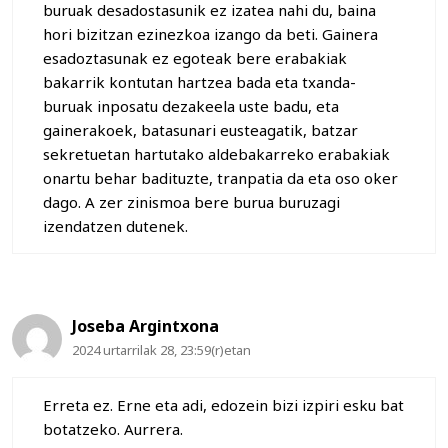
buruak desadostasunik ez izatea nahi du, baina
hori bizitzan ezinezkoa izango da beti. Gainera
esadoztasunak ez egoteak bere erabakiak
bakarrik kontutan hartzea bada eta txanda-
buruak inposatu dezakeela uste badu, eta
gainerakoek, batasunari eusteagatik, batzar
sekretuetan hartutako aldebakarreko erabakiak
onartu behar badituzte, tranpatia da eta oso oker
dago. A zer zinismoa bere burua buruzagi
izendatzen dutenek.
Joseba Argintxona
2024 urtarrilak 28, 23:59(r)etan
Erreta ez. Erne eta adi, edozein bizi izpiri esku bat
botatzeko. Aurrera.