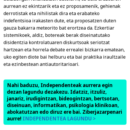
aurrean ez ekintzarik eta ez proposamenik, gehienak
derrotistak eta nihilistak dira eta erabateko
indefentsioa irakasten dute, eta proposatzen duten
gauza bakarra meteorito bat erortzea da. Ezkertiar
sistemikoek, aldiz, botereak berak diseinatutako
disidentzia kontrolatuaren diskurtsoak seriotzat
hartzean eta horrela debate errealei bizkarra ematean,
uko egiten diote bai helburu eta bai praktika iraultzaile
eta ezinbestean antiautoritarioari.
Nahi baduzu, Independenteak aurrera egin
dezan lagundu dezakezu. Idatziz, itzuliz,
janariz, irudigintzan, bideogintzan, bertsotan,
diseinuan, informatikan, psikologia klinikoan,
abokatutzan edo diruz ere bai. Ziberjazarpenari
aurre!
INDEPENDENTEA LAGUNDU >