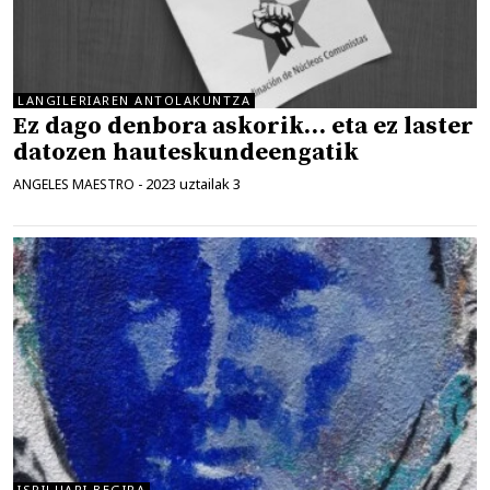
LANGILERIAREN ANTOLAKUNTZA
Ez dago denbora askorik… eta ez laster
datozen hauteskundeengatik
2023 uztailak 3
ANGELES MAESTRO
-
ISPILUARI BEGIRA