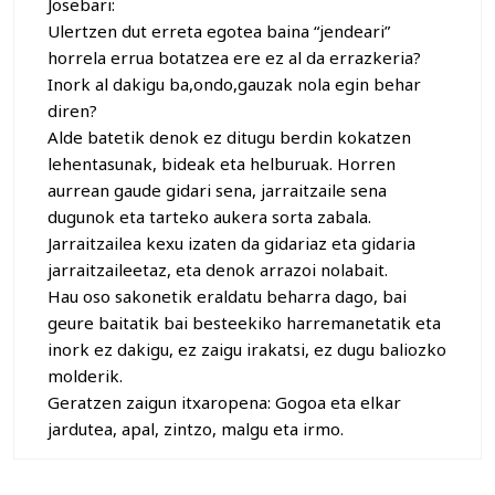
Josebari:
Ulertzen dut erreta egotea baina “jendeari”
horrela errua botatzea ere ez al da errazkeria?
Inork al dakigu ba,ondo,gauzak nola egin behar
diren?
Alde batetik denok ez ditugu berdin kokatzen
lehentasunak, bideak eta helburuak. Horren
aurrean gaude gidari sena, jarraitzaile sena
dugunok eta tarteko aukera sorta zabala.
Jarraitzailea kexu izaten da gidariaz eta gidaria
jarraitzaileetaz, eta denok arrazoi nolabait.
Hau oso sakonetik eraldatu beharra dago, bai
geure baitatik bai besteekiko harremanetatik eta
inork ez dakigu, ez zaigu irakatsi, ez dugu baliozko
molderik.
Geratzen zaigun itxaropena: Gogoa eta elkar
jardutea, apal, zintzo, malgu eta irmo.