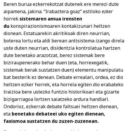
Beren burua ezkerrekotzat dutenek ere merezi dute
aipamena, jakina. “Irabaztera goaz” estiloko
ezker
horrek
sistemaren amua irensten
du
konspirazionismoaren kontakizunari heltzen
dionean. Estatuarekin akritikoak diren neurrian,
boterea lortu eta aldi berean antisistema izango direla
uste duten neurrian, disidentzia kontrolatua hartzen
dute benetako arazotzat, berez sistemak bere
biziraupenerako behar duen (eta, horrexegatik,
sistemak berak sustatzen duen) elementu manipulatu
bat besterik ez denean. Debate errealari, ordea, ez dio
heltzen ezker horrek, eta horrela egiten dio erabateko
traizioa bere ustezko funtzio historikoari eta gizarte
bizigarriagoa lortzen saiatzeko ardura handiari.
Ondorioz, ezkerrak debate faltsuei heltzen dienean,
eta
benetako debateei uko egiten dienean,
faxismoa sustatzen du zuzen-zuzenean.