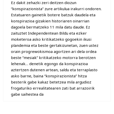
Ez dakit zehazki zeri deitzen diozun
“konspirazionista” zure artikulua irakurri ondoren.
Estatuaren gainetik botere batzuk daudela eta
konspirazioa gizakien historiaren oinarrian
dagoela bermatzeko 11 mila datu daude. Ez
zaituztet Independentean Bildu eta ezker
moketeroa asko kritikatzeko gogoekin ikusi
plandemia eta beste gertakizunetan, zuen ustez
orain progrewokismoa agortzen ari dela ordea
beste “mesiak” kritikatzeko motorra berotzen
lehenak… denetik egongo da konspirazioa
aztertzen dutenen artean, saldu eta terraplasto
asko barne, baina “konspirazionista” hitza
besterik gabe kakaz betetzea mila argudioz
frogaturiko errealitatearen zati bat arrazoirik
gabe saihestea da