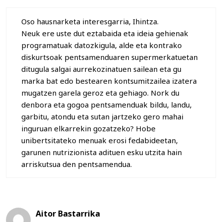
Oso hausnarketa interesgarria, Ihintza.
Neuk ere uste dut eztabaida eta ideia gehienak
programatuak datozkigula, alde eta kontrako
diskurtsoak pentsamenduaren supermerkatuetan
ditugula salgai aurrekozinatuen sailean eta gu
marka bat edo bestearen kontsumitzailea izatera
mugatzen garela geroz eta gehiago. Nork du
denbora eta gogoa pentsamenduak bildu, landu,
garbitu, atondu eta sutan jartzeko gero mahai
inguruan elkarrekin gozatzeko? Hobe
unibertsitateko menuak erosi fedabideetan,
garunen nutrizionista adituen esku utzita hain
arriskutsua den pentsamendua.
Aitor Bastarrika