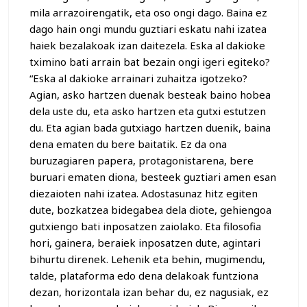
mila arrazoirengatik, eta oso ongi dago. Baina ez
dago hain ongi mundu guztiari eskatu nahi izatea
haiek bezalakoak izan daitezela. Eska al dakioke
tximino bati arrain bat bezain ongi igeri egiteko?
“Eska al dakioke arrainari zuhaitza igotzeko?
Agian, asko hartzen duenak besteak baino hobea
dela uste du, eta asko hartzen eta gutxi estutzen
du. Eta agian bada gutxiago hartzen duenik, baina
dena ematen du bere baitatik. Ez da ona
buruzagiaren papera, protagonistarena, bere
buruari ematen diona, besteek guztiari amen esan
diezaioten nahi izatea. Adostasunaz hitz egiten
dute, bozkatzea bidegabea dela diote, gehiengoa
gutxiengo bati inposatzen zaiolako. Eta filosofia
hori, gainera, beraiek inposatzen dute, agintari
bihurtu direnek. Lehenik eta behin, mugimendu,
talde, plataforma edo dena delakoak funtziona
dezan, horizontala izan behar du, ez nagusiak, ez