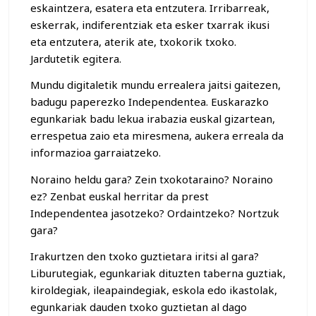
eskaintzera, esatera eta entzutera. Irribarreak,
eskerrak, indiferentziak eta esker txarrak ikusi
eta entzutera, aterik ate, txokorik txoko.
Jardutetik egitera.
Mundu digitaletik mundu errealera jaitsi gaitezen,
badugu paperezko Independentea. Euskarazko
egunkariak badu lekua irabazia euskal gizartean,
errespetua zaio eta miresmena, aukera erreala da
informazioa garraiatzeko.
Noraino heldu gara? Zein txokotaraino? Noraino
ez? Zenbat euskal herritar da prest
Independentea jasotzeko? Ordaintzeko? Nortzuk
gara?
Irakurtzen den txoko guztietara iritsi al gara?
Liburutegiak, egunkariak dituzten taberna guztiak,
kiroldegiak, ileapaindegiak, eskola edo ikastolak,
egunkariak dauden txoko guztietan al dago