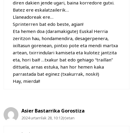
diren dakien jende ugari, baina korredore gutxi.
Batez ere eskalatzailerik…
Llaneadoreak ere…
Sprinterren bat edo beste, agian!
Eta hemen doa (daramakigute) Euskal Herria
zeritzon hau, hondamendira, desagerpenera,
ixiltasun gorenean, pintxo pote eta mendi martxa
artean, txirrindulari kamiseta eta kulotez jantzita
eta, hori bai!! …txakur bat edo gehiago “traillan”
dittuela, arnas estuka, han hor hemen kaka
parrastada bat eginez (txakurrak, noski!)
Hay, mierda!!
Asier Bastarrika Gorostiza
2024 urtarrilak 28, 10:12(r)etan