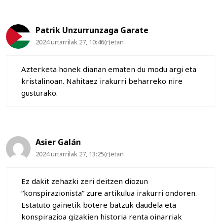
Patrik Unzurrunzaga Garate
2024 urtarrilak 27, 10:46(r)etan
Azterketa honek dianan ematen du modu argi eta
kristalinoan. Nahitaez irakurri beharreko nire
gusturako.
Asier Galán
2024 urtarrilak 27, 13:25(r)etan
Ez dakit zehazki zeri deitzen diozun
“konspirazionista” zure artikulua irakurri ondoren.
Estatuto gainetik botere batzuk daudela eta
konspirazioa gizakien historia renta oinarriak