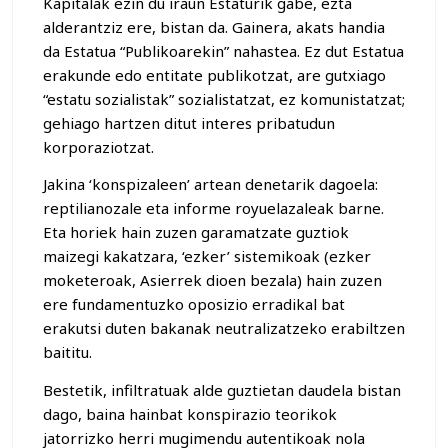
Kapitalak ezin du iraun Estaturik gabe, ezta
alderantziz ere, bistan da. Gainera, akats handia
da Estatua “Publikoarekin” nahastea. Ez dut Estatua
erakunde edo entitate publikotzat, are gutxiago
“estatu sozialistak” sozialistatzat, ez komunistatzat;
gehiago hartzen ditut interes pribatudun
korporaziotzat.
Jakina ‘konspizaleen’ artean denetarik dagoela:
reptilianozale eta informe royuelazaleak barne.
Eta horiek hain zuzen garamatzate guztiok
maizegi kakatzara, ‘ezker’ sistemikoak (ezker
moketeroak, Asierrek dioen bezala) hain zuzen
ere fundamentuzko oposizio erradikal bat
erakutsi duten bakanak neutralizatzeko erabiltzen
baititu.
Bestetik, infiltratuak alde guztietan daudela bistan
dago, baina hainbat konspirazio teorikok
jatorrizko herri mugimendu autentikoak nola