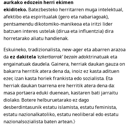
aurkako edozein herri ekimen
ekiditeko.
Batezbesteko herritarren muga intelektual,
afektibo eta espiritualak (gero eta nabariagoak),
pentsamendu dikotomiko-manikeoa eta iritzi lider
batzuen interes ustelak (dirua eta influentzia) dira
horretarako aliatu handienak.
Eskuineko, tradizionalista, new-ager eta abarren arazoa
da
ez dakitela
‘ezkertiarrak’ bezain
adoktrinatuak eta
engainatuak daudela. Gainera, herriak daukan gauza on
bakarra herritik atera dena da, inoiz ez kasta adituen
ezer, izan kasta horiek frankista edo sozialista. Eta
herriak daukan txarrena ere herritik atera dena da:
masa portaera eduki duenean, kastaren bati jarraitu
diolako. Botere helburuetarako ez dago
desberdintasunik estatu islamista, estatu feminista,
estatu nazionalkatoliko, estatu neoliberal edo estatu
nazionalsozialista baten artean.》