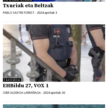
Txuriak eta Beltzak
2024 apirilak 3
PABLO SASTRE FOREST
-
FAXISMOA
EHBildu 27, VOX 1
2024 apirilak 30
OIER ALDEKOA LARRAÑAGA
-