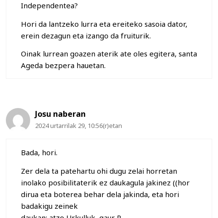
Independentea?
Hori da lantzeko lurra eta ereiteko sasoia dator,
erein dezagun eta izango da fruiturik.
Oinak lurrean goazen aterik ate oles egitera, santa
Ageda bezpera hauetan.
Josu naberan
2024 urtarrilak 29, 10:56(r)etan
Bada, hori.
Zer dela ta patehartu ohi dugu zelai horretan
inolako posibilitaterik ez daukagula jakinez ((hor
dirua eta boterea behar dela jakinda, eta hori
badakigu zeinek
daukan: atzo Urkulluk, gaur P