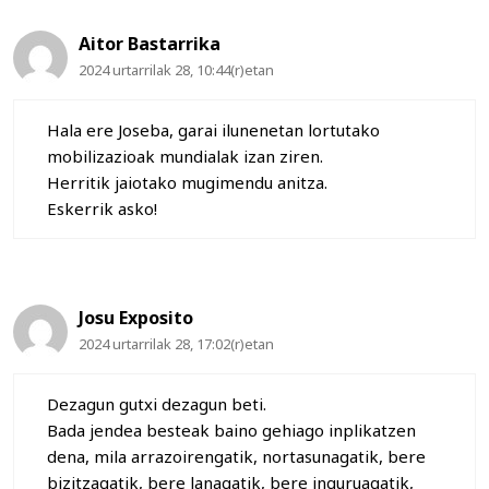
Aitor Bastarrika
2024 urtarrilak 28, 10:44(r)etan
Hala ere Joseba, garai ilunenetan lortutako
mobilizazioak mundialak izan ziren.
Herritik jaiotako mugimendu anitza.
Eskerrik asko!
Josu Exposito
2024 urtarrilak 28, 17:02(r)etan
Dezagun gutxi dezagun beti.
Bada jendea besteak baino gehiago inplikatzen
dena, mila arrazoirengatik, nortasunagatik, bere
bizitzagatik, bere lanagatik, bere inguruagatik,