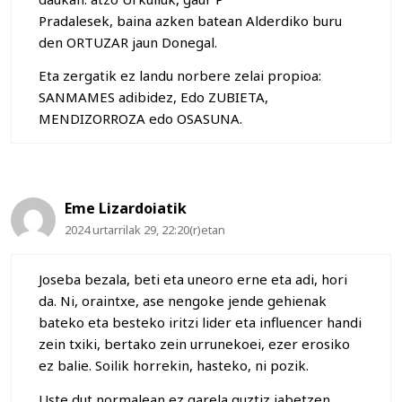
Pradalesek, baina azken batean Alderdiko buru
den ORTUZAR jaun Donegal.
Eta zergatik ez landu norbere zelai propioa:
SANMAMES adibidez, Edo ZUBIETA,
MENDIZORROZA edo OSASUNA.
Eme Lizardoiatik
2024 urtarrilak 29, 22:20(r)etan
Joseba bezala, beti eta uneoro erne eta adi, hori
da. Ni, oraintxe, ase nengoke jende gehienak
bateko eta besteko iritzi lider eta influencer handi
zein txiki, bertako zein urrunekoei, ezer erosiko
ez balie. Soilik horrekin, hasteko, ni pozik.
Uste dut normalean ez garela guztiz jabetzen