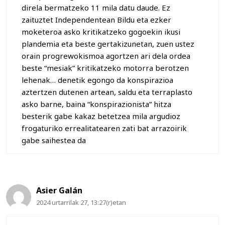
direla bermatzeko 11 mila datu daude. Ez
zaituztet Independentean Bildu eta ezker
moketeroa asko kritikatzeko gogoekin ikusi
plandemia eta beste gertakizunetan, zuen ustez
orain progrewokismoa agortzen ari dela ordea
beste “mesiak” kritikatzeko motorra berotzen
lehenak… denetik egongo da konspirazioa
aztertzen dutenen artean, saldu eta terraplasto
asko barne, baina “konspirazionista” hitza
besterik gabe kakaz betetzea mila argudioz
frogaturiko errealitatearen zati bat arrazoirik
gabe saihestea da
Asier Galán
2024 urtarrilak 27, 13:27(r)etan