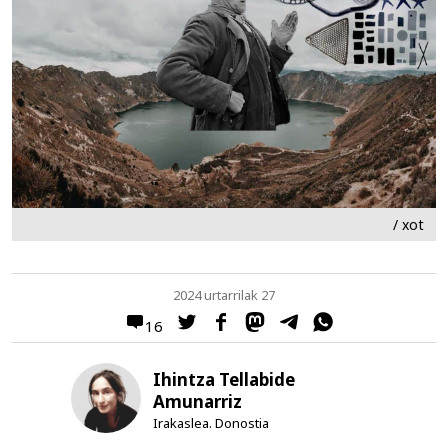
/ xot
2024 urtarrilak 27
16
Ihintza Tellabide
Amunarriz
Irakaslea. Donostia