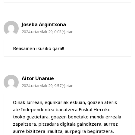
Joseba Argintxona
2024 urtarrilak 29, 0:03(r)etan
Beasainen ikusiko gara!!
Aitor Unanue
2024 urtarrilak 29, 9:57(r)etan
Oinak lurrean, egunkariak eskuan, goazen aterik
ate Independentea banatzera Euskal Herriko
txoko guztietara, goazen benetako mundu erreala
zapaltzera, pitzadura digitala gainditzera, aurrez
aurre bizitzera iraultza, aurpegira begiratzera,