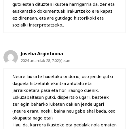
gutxiesten dituzten ikustea harrigarria da, zer eta
euskarazko dokumentuak irakurtzeko ere kapaz
ez direnean, eta are gutxiago historikoki eta
sozialki interpretatzeko..
Joseba Argintxona
2024 urtarrilak 28, 7:02(r)etan
Neure lau urte hauetako ondorio, oso jende gutxi
dagoela hitzetatik ekintza antolatu eta
jarraikoetara pasa eta hor iraungo duenik.
Eskuzabaltasun gutxi, dispertsio ugari, besteek
zer egin beharko luketen dakien jende ugari
(neure erara, noski, baina neu gabe ahal bada, oso
okupauta nago eta!)
Hau, da, karrera ikusteko eta pedalak nola ematen