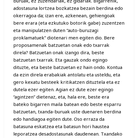
buruak, ez zuzendariak, ez gidariak. Bigarrenik,
adostasuna lortzea bozkatzea bezain berdina edo
okerragoa da; izan ere, azkenean, gehiengoak
bere erara (eta ezkutuko botorik gabe) zuzentzen
eta manipulatzen duten “auto-buruzagi
proklamatuek” diotenari men egiten dio. Bere
proposamenak batzuetan onak edo txarrak
direla? Batzuetan onak izango dira, beste
batzuetan txarrak. Eta gauzak ondo egingo
dituzte, eta beste batzuetan ez hain ondo. Kontua
da ezin direla erabakiak antolatu eta usteldu, eta
gero kexatu besteek kritikatzen dituztela eta ez
dutela ezer egiten. Agian ez dute ezer egingo
“agintzen” dietenaz, eta, hala ere, beste era
bateko bigarren maila batean edo beste esparru
batzuetan, txanda-buruak uste duenaren berdina
edo handiagoa egiten dute. Oso erraza da
batasuna eskatzea eta batasun hori haustea
leporatzea desadostasunak daudenean. Txandako