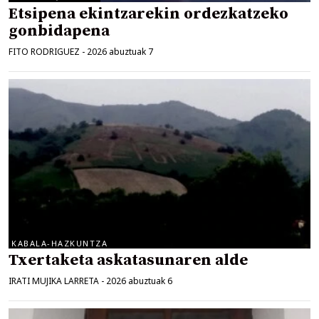
Etsipena ekintzarekin ordezkatzeko
gonbidapena
FITO RODRIGUEZ
-
2026 abuztuak 7
KABALA-HAZKUNTZA
Txertaketa askatasunaren alde
IRATI MUJIKA LARRETA
-
2026 abuztuak 6