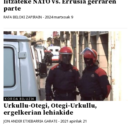
litzateke NATO vs. Errusia gerraren
parte
2024 martxoak 9
RAFA BELOKI ZAPIRAIN
-
KOROA BILUZIK
Urkullu-Otegi, Otegi-Urkullu,
ergelkerian lehiakide
2021 apirilak 21
JON ANDER ETXEBARRIA GARATE
-