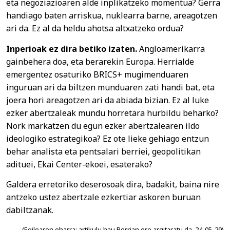
eta negoziazioaren alde inplikatzeko momentua? Gerra
handiago baten arriskua, nuklearra barne, areagotzen
ari da. Ez al da heldu ahotsa altxatzeko ordua?
Inperioak ez dira betiko izaten.
Angloamerikarra
gainbehera doa, eta berarekin Europa. Herrialde
emergentez osaturiko BRICS+ mugimenduaren
inguruan ari da biltzen munduaren zati handi bat, eta
joera hori areagotzen ari da abiada bizian. Ez al luke
ezker abertzaleak mundu horretara hurbildu beharko?
Nork markatzen du egun ezker abertzalearen ildo
ideologiko estrategikoa? Ez ote lieke gehiago entzun
behar analista eta pentsalari berriei, geopolitikan
adituei, Ekai Center-ekoei, esaterako?
Galdera erretoriko deserosoak dira, badakit, baina nire
antzeko ustez abertzale ezkertiar askoren buruan
dabiltzanak.
(Egilearen oharra: artikulu hau Berrian ere argitaratu da, 24-05-29)