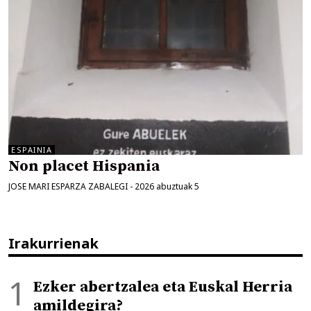
ESPAINIA
Non placet Hispania
JOSE MARI ESPARZA ZABALEGI
-
2026 abuztuak 5
Irakurrienak
Ezker abertzalea eta Euskal Herria
amildegira?