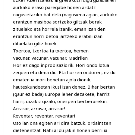
Ezker Abertzaleak argi erakutsi digu gizadiaren
aurkako eraso paregabe honen ardatz
nagusietariko bat dela (nagusiena agian, aurkako
erantzun masiboa sortzeko giltzak berak
zituelako eta horrela izanik, eman izan den
erantzun horri betoa jartzeko erabili izan
dituelako giltz hoiek.
Txertoa, txertoa ta txertoa, hemen.
Vacunar, vacunar, vacunar, Madrilen.
Hor ez dago inprobisaziorik. Hori ondo lotua
zegoen eta dena dio. Eta horren ondoren, ez du
ematen ia inori benetan ajola dionik,
hauteskundeetan ikusi izan denez. Bihar bertan
(gaur ez bada) Europa leher dezakete, harriz
harri, gizakiz gizaki, onespen berberarekin.
Arrasar, arrasar, arrasar!
Reventar, reventar, reventar!
Oso lan ona egiten ari dira batzuk, ordaintzen
dietenentzat. Nahi al du jakin honen berri ia