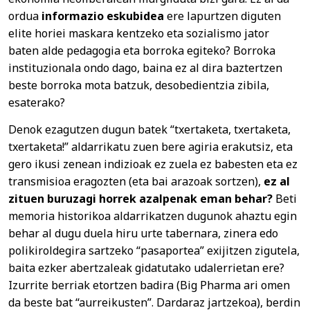
ordua
informazio eskubidea
ere lapurtzen diguten
elite horiei maskara kentzeko eta sozialismo jator
baten alde pedagogia eta borroka egiteko? Borroka
instituzionala ondo dago, baina ez al dira baztertzen
beste borroka mota batzuk, desobedientzia zibila,
esaterako?
Denok ezagutzen dugun batek “txertaketa, txertaketa,
txertaketa!” aldarrikatu zuen bere agiria erakutsiz, eta
gero ikusi zenean indizioak ez zuela ez babesten eta ez
transmisioa eragozten (eta bai arazoak sortzen),
ez al
zituen buruzagi horrek azalpenak eman behar?
Beti
memoria historikoa aldarrikatzen dugunok ahaztu egin
behar al dugu duela hiru urte tabernara, zinera edo
polikiroldegira sartzeko “pasaportea” exijitzen zigutela,
baita ezker abertzaleak gidatutako udalerrietan ere?
Izurrite berriak etortzen badira (Big Pharma ari omen
da beste bat “aurreikusten”. Dardaraz jartzekoa), berdin