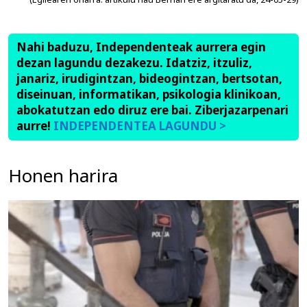
Nahi baduzu, Independenteak aurrera egin
dezan lagundu dezakezu. Idatziz, itzuliz,
janariz, irudigintzan, bideogintzan, bertsotan,
diseinuan, informatikan, psikologia klinikoan,
abokatutzan edo diruz ere bai. Ziberjazarpenari
aurre!
INDEPENDENTEA LAGUNDU >
Honen harira