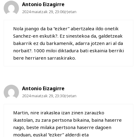
Antonio Eizagirre
2024 maiatzak 29, 23:06(r)etan
Nola joango da ba “ezker” abertzalea ildo onetik
Sanchez-en eskutik?. Ez sinestekoa da, galdetzeak
bakarrik ez du barkamenik, adarra jotzen ari al da
norbait?. 1000 miloi diktadura bati eskainia berriki
bere herriaren sarraskirako.
Antonio Eizagirre
2024 maiatzak 29, 23:30(r)etan
Martin, nire irakaslea izan zinen zarauzko
ikastolan, zu zara pertsona bikaina, baina haserre
nago, beste milaka pertsona haserre dagoen
moduan, euskal “ezker” alderdi eta