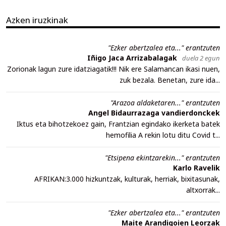
Azken iruzkinak
"Ezker abertzalea eta..." erantzuten
Iñigo Jaca Arrizabalagak
duela 2 egun
Zorionak lagun zure idatziagatik!!! Nik ere Salamancan ikasi nuen,
zuk bezala. Benetan, zure ida...
"Arazoa aldaketaren..." erantzuten
Angel Bidaurrazaga vandierdonckek
Iktus eta bihotzekoez gain, Frantzian egindako ikerketa batek
hemofilia A rekin lotu ditu Covid t...
"Etsipena ekintzarekin..." erantzuten
Karlo Ravelik
AFRIKAN:3.000 hizkuntzak, kulturak, herriak, bixitasunak,
altxorrak...
"Ezker abertzalea eta..." erantzuten
Maite Arandigoien Leorzak