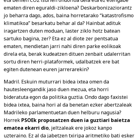
eta behien CO2 isurien ondorioa dela eta ez etengabe
ematen diren eguraldi-zikloena? Deskarbonizaziorantz
jo beharra dago, ados, baina horretarako “katastrofismo
klimatikoa” besarkatu behar al da? Hainbat adituk
iragartzen duten moduan, laster ziklo hotz batean
sartuko bagina, zer? Eta ez al diote zer pentsatua
ematen, mendietan jarri nahi diren parke eolikoak
direla eta, berak kudeatzen dituen zenbait udalerritan
sortu diren herri-plataformek, udalbatzek ere bat
egiten dutenean euren jarrerarekin?
Madril. Eskuin muturrari bidea ixtea omen da
hautesleengandik jaso duen mezua, eta horri
bideratuta egon da politika guztia. Ondo dago faxistei
bidea ixtea, baina hori al da benetan ezker abertzaleak
Madrileko parlamentuetan duen helburu nagusia?
Horrek
PSOEk proposatzen duen ia guztiari baietza
ematea ekarri dio
, jeltzaleak ere jokoz kanpo
uzteraino. Ez al da jabetzen txiripa aritmetiko bati esker