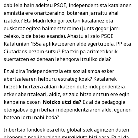
dabilela hain adeitsu PSOE, independentista katalanen
amnistia ere onartzeraino, boterean jarraitu ahal
izateko? Eta Madrileko gorteetan katalanez eta
euskaraz egitea baimentzeraino (Junts gogor jarri
zelako, bide batez esanda). Ahaztu al zaio PSOE
Katalunian 155a aplikatzearen alde agertu zela, PP eta
Ciutadans bezain sutsu? Eta txiripa aritmetikorik
suertatzen ez denean lehengora itzuliko dela?
Ez al dira Independentzia eta sozialismoa ezker
abertzalearen helburu estrategikoak? Katalanek
hitzetik hortzera aldarrikatzen dute independentzia;
ezker abertzaleari, aldiz, ez zaio hitza entzun ere egin
kanpaina osoan.
Noizko utzi da?
Ez al da pedagogia
etengabea egin behar independentziaren alde, egunen
batean lortu nahi bada?
Inbertsio fondoek eta elite globalistek agintzen duten
ekonomia neoliberalean murgilduta bizi gara. Ez al da