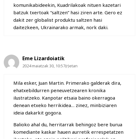
komunikabideekin, Kuadrilakoak nituen kazetari
batzuk txertoak “saltzen” hasi ziren arte. Gero ez
dakit zer globalist produktu saltzen hasi
daitezkeen, Ukrainarako armak, nork daki.
Eme Lizardoiatik
2024 maiatzak 30, 10:57(r)etan
Mila esker, Juan Martin. Primerako galderak dira,
ehatxebildurren peneuvetzearen kronika
ilustratzeko. Kanpotar etsaia baino okerragoa
denean etxeko herrikidea… zinez, minbiziaren
ideia dakarkit gogora.
Balioko ahal du, herritarrak behingoz bere burua
komediante kaskar hauen aurretik errespetatzen