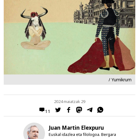
/ Yumikrum
2024 maiatzak 29
11
Juan Martin Elexpuru
Euskal idazlea eta filologoa. Bergara