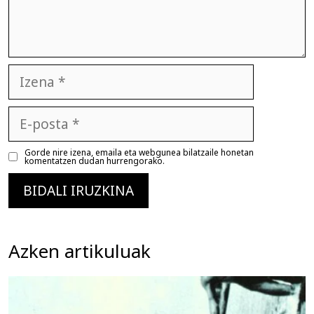
Izena
E-
posta
Gorde nire izena, emaila eta webgunea bilatzaile honetan
komentatzen dudan hurrengorako.
Azken artikuluak