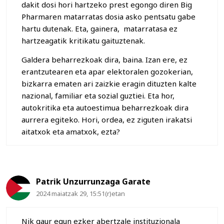
dakit dosi hori hartzeko prest egongo diren Big
Pharmaren matarratas dosia asko pentsatu gabe
hartu dutenak. Eta, gainera, matarratasa ez
hartzeagatik kritikatu gaituztenak.
Galdera beharrezkoak dira, baina. Izan ere, ez
erantzutearen eta apar elektoralen gozokerian,
bizkarra ematen ari zaizkie eragin dituzten kalte
nazional, familiar eta sozial guztiei. Eta hor,
autokritika eta autoestimua beharrezkoak dira
aurrera egiteko. Hori, ordea, ez ziguten irakatsi
aitatxok eta amatxok, ezta?
Patrik Unzurrunzaga Garate
2024 maiatzak 29, 15:51(r)etan
Nik gaur egun ezker abertzale instituzionala