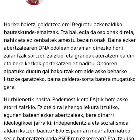
Horixe baietz, galdetzea ere! Begiratu azkenaldiko
hauteskunde-emaitzak. Eta bai, egia da oso onak direla,
nahiz eta ez zenbaitek amestu bezain onak. Baina ezker
abertzalearen DNA odolean daraman oinezko honi
zalantzak sortzen zaizkio, eta granoak ateratzen baldin
eta bere kezkak partekatzen ez baditu. Ondoren
aipatuko dugun gai bakoitzak orrialde asko beharko
lituzke garatzeko, baina galdera-sorta batera mugatuko
gara.
Hurbilenetik hasita. Podemostik eta EAJtik boto asko
etorri zaizkio. Ez ote dira lehengo lekura itzuliko,
egunen batean ezker abertzaleak, bere oinarri
ideologikoei jarraiki, independentzia eta sozialismoa
aldarrikatzen baditu? Edo Espainian indar alternatibo
serio bat eratzen bada PSOEren ezkerrean? Eta itzuliko