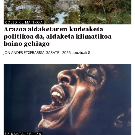
KOBID KLIMATIKOA
Arazoa aldaketaren kudeaketa
politikoa da, aldaketa klimatikoa
baino gehiago
JON ANDER ETXEBARRIA GARATE
-
2026 abuztuak 8
EZ KANTA, BELTZA