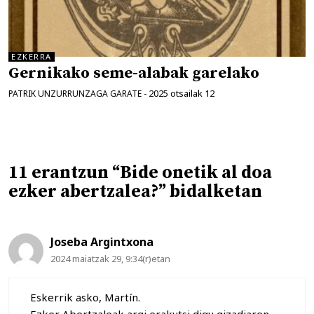
EZKERRA
Gernikako seme-alabak garelako
2025 otsailak 12
PATRIK UNZURRUNZAGA GARATE
-
11 erantzun “Bide onetik al doa
ezker abertzalea?” bidalketan
Joseba Argintxona
2024 maiatzak 29, 9:34(r)etan
Eskerrik asko, Martín.