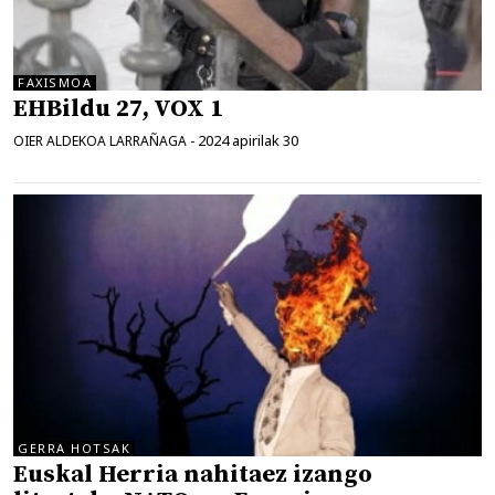
FAXISMOA
EHBildu 27, VOX 1
2024 apirilak 30
OIER ALDEKOA LARRAÑAGA
-
GERRA HOTSAK
Euskal Herria nahitaez izango