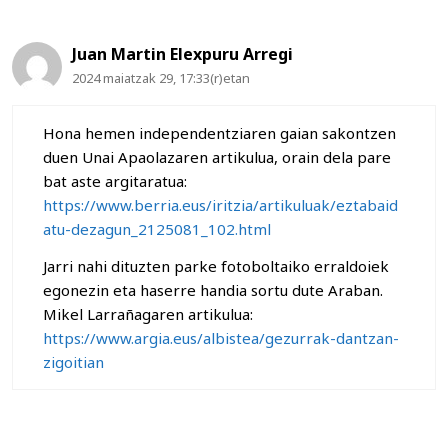
Juan Martin Elexpuru Arregi
2024 maiatzak 29, 17:33(r)etan
Hona hemen independentziaren gaian sakontzen
duen Unai Apaolazaren artikulua, orain dela pare
bat aste argitaratua:
https://www.berria.eus/iritzia/artikuluak/eztabaid
atu-dezagun_2125081_102.html
Jarri nahi dituzten parke fotoboltaiko erraldoiek
egonezin eta haserre handia sortu dute Araban.
Mikel Larrañagaren artikulua:
https://www.argia.eus/albistea/gezurrak-dantzan-
zigoitian