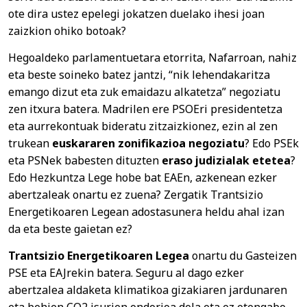
ote dira ustez epelegi jokatzen duelako ihesi joan
zaizkion ohiko botoak?
Hegoaldeko parlamentuetara etorrita, Nafarroan, nahiz
eta beste soineko batez jantzi, “nik lehendakaritza
emango dizut eta zuk emaidazu alkatetza” negoziatu
zen itxura batera. Madrilen ere PSOEri presidentetza
eta aurrekontuak bideratu zitzaizkionez, ezin al zen
trukean
euskararen zonifikazioa negoziatu
? Edo PSEk
eta PSNek babesten dituzten
eraso judizialak etetea
?
Edo Hezkuntza Lege hobe bat EAEn, azkenean ezker
abertzaleak onartu ez zuena? Zergatik Trantsizio
Energetikoaren Legean adostasunera heldu ahal izan
da eta beste gaietan ez?
Trantsizio Energetikoaren Legea
onartu du Gasteizen
PSE eta EAJrekin batera. Seguru al dago ezker
abertzalea aldaketa klimatikoa gizakiaren jardunaren