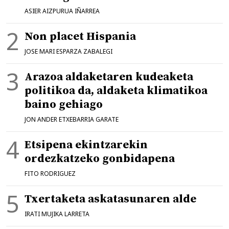
ASIER AIZPURUA IÑARREA
Non placet Hispania
JOSE MARI ESPARZA ZABALEGI
Arazoa aldaketaren kudeaketa
politikoa da, aldaketa klimatikoa
baino gehiago
JON ANDER ETXEBARRIA GARATE
Etsipena ekintzarekin
ordezkatzeko gonbidapena
FITO RODRIGUEZ
Txertaketa askatasunaren alde
IRATI MUJIKA LARRETA