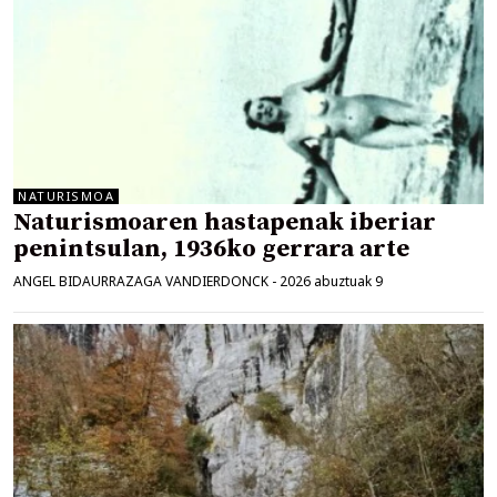
NATURISMOA
Naturismoaren hastapenak iberiar
penintsulan, 1936ko gerrara arte
ANGEL BIDAURRAZAGA VANDIERDONCK
-
2026 abuztuak 9