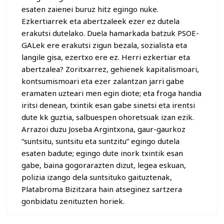
esaten zaienei buruz hitz egingo nuke.
Ezkertiarrek eta abertzaleek ezer ez dutela
erakutsi dutelako. Duela hamarkada batzuk PSOE-
GALek ere erakutsi zigun bezala, sozialista eta
langile gisa, ezertxo ere ez. Herri ezkertiar eta
abertzalea? Zoritxarrez, gehienek kapitalismoari,
kontsumismoari eta ezer zalantzan jarri gabe
eramaten uzteari men egin diote; eta froga handia
iritsi denean, txintik esan gabe sinetsi eta irentsi
dute kk guztia, salbuespen ohoretsuak izan ezik.
Arrazoi duzu Joseba Argintxona, gaur-gaurkoz
“suntsitu, suntsitu eta suntzitu” egingo dutela
esaten badute; egingo dute inork txintik esan
gabe, baina gogorarazten dizut, legea eskuan,
polizia izango dela suntsituko gaituztenak,
Platabroma Bizitzara hain atseginez sartzera
gonbidatu zenituzten horiek.