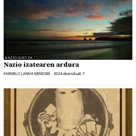
NAZIOGINTZA
Nazio izatearen ardura
2024 abenduak 7
KARMELO LANDA MENDIBE
-