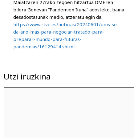
Maiatzaren 27rako zegoen hitzartua OMEren
bilera Genevan “Pandemien Ituna” adosteko, baina
desadostasunak medio, atzeratu egin da.
https://www.rtve.es/noticias/20240601/oms-se-
da-ano-mas-para-negociar-tratado-para-
preparar-mundo-para-futuras-
pandemias/16129414.shtml
Utzi iruzkina
Iruzkina