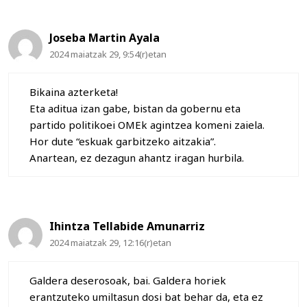
Joseba Martin Ayala
2024 maiatzak 29, 9:54(r)etan
Bikaina azterketa!
Eta aditua izan gabe, bistan da gobernu eta
partido politikoei OMEk agintzea komeni zaiela.
Hor dute “eskuak garbitzeko aitzakia”.
Anartean, ez dezagun ahantz iragan hurbila.
Ihintza Tellabide Amunarriz
2024 maiatzak 29, 12:16(r)etan
Galdera deserosoak, bai. Galdera horiek
erantzuteko umiltasun dosi bat behar da, eta ez