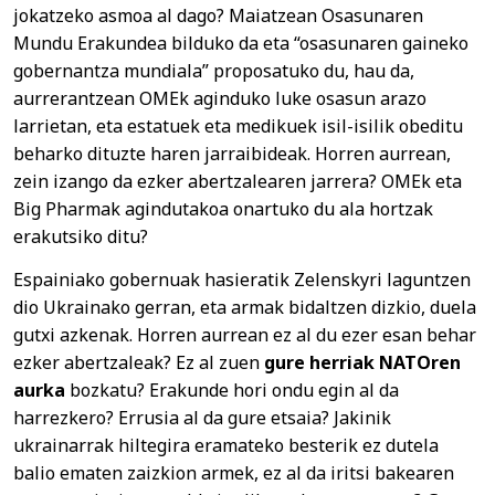
jokatzeko asmoa al dago? Maiatzean Osasunaren
Mundu Erakundea bilduko da eta “osasunaren gaineko
gobernantza mundiala” proposatuko du, hau da,
aurrerantzean OMEk aginduko luke osasun arazo
larrietan, eta estatuek eta medikuek isil-isilik obeditu
beharko dituzte haren jarraibideak. Horren aurrean,
zein izango da ezker abertzalearen jarrera? OMEk eta
Big Pharmak agindutakoa onartuko du ala hortzak
erakutsiko ditu?
Espainiako gobernuak hasieratik Zelenskyri laguntzen
dio Ukrainako gerran, eta armak bidaltzen dizkio, duela
gutxi azkenak. Horren aurrean ez al du ezer esan behar
ezker abertzaleak? Ez al zuen
gure herriak NATOren
aurka
bozkatu? Erakunde hori ondu egin al da
harrezkero? Errusia al da gure etsaia? Jakinik
ukrainarrak hiltegira eramateko besterik ez dutela
balio ematen zaizkion armek, ez al da iritsi bakearen