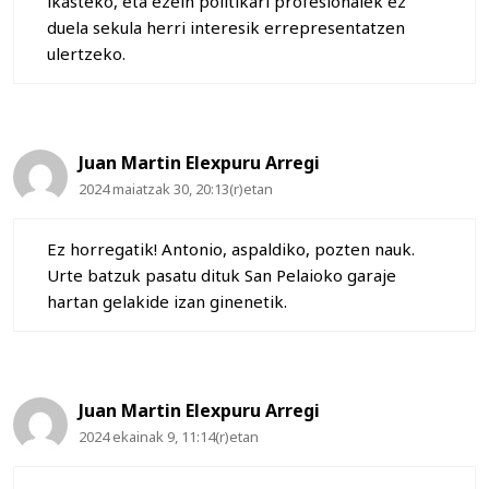
ikasteko, eta ezein politikari profesionalek ez
duela sekula herri interesik errepresentatzen
ulertzeko.
Juan Martin Elexpuru Arregi
2024 maiatzak 30, 20:13(r)etan
Ez horregatik! Antonio, aspaldiko, pozten nauk.
Urte batzuk pasatu dituk San Pelaioko garaje
hartan gelakide izan ginenetik.
Juan Martin Elexpuru Arregi
2024 ekainak 9, 11:14(r)etan