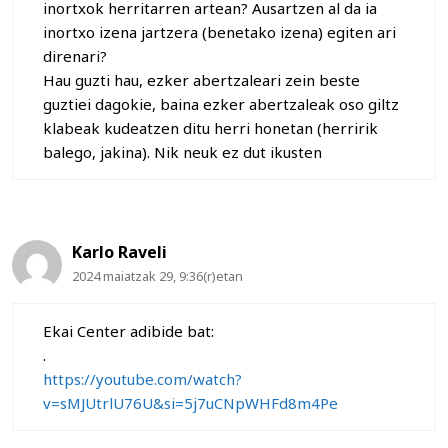
inortxok herritarren artean? Ausartzen al da ia
inortxo izena jartzera (benetako izena) egiten ari
direnari?
Hau guzti hau, ezker abertzaleari zein beste
guztiei dagokie, baina ezker abertzaleak oso giltz
klabeak kudeatzen ditu herri honetan (herririk
balego, jakina). Nik neuk ez dut ikusten
Karlo Raveli
2024 maiatzak 29, 9:36(r)etan
Ekai Center adibide bat:
.
https://youtube.com/watch?
v=sMJUtrlU76U&si=5j7uCNpWHFd8m4Pe