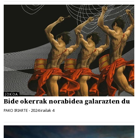
JOKOA
Bide okerrak norabidea galarazten du
2024 irailak 4
PAKO IRIARTE
-