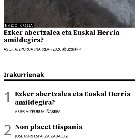
NAZIO-KRISIA
Ezker abertzalea eta Euskal Herria
amildegira?
ASIER AIZPURUA IÑARREA
-
2026 abuztuak 4
Irakurrienak
Ezker abertzalea eta Euskal Herria
amildegira?
ASIER AIZPURUA IÑARREA
Non placet Hispania
JOSE MARI ESPARZA ZABALEGI