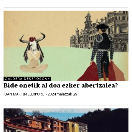
GALDERA DESEROSOAK
Bide onetik al doa ezker abertzalea?
2024 maiatzak 29
JUAN MARTIN ELEXPURU
-