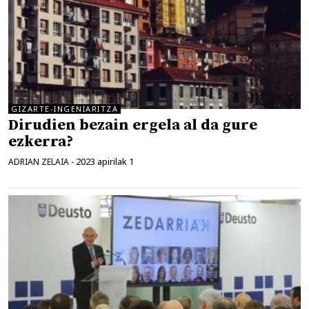
GIZARTE-INGENIARITZA
Dirudien bezain ergela al da gure
ezkerra?
2023 apirilak 1
ADRIAN ZELAIA
-