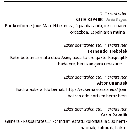
"..." erantzuten
Karlo Ravelik
duela 3 egun
Bai, konforme Joxe Mari. Hitzkuntza, "guardia zibila, inkisizioaren
ordezkoa, Espainiaren muina...
"Ezker abertzalea eta..." erantzuten
Fernando Trebolek
Bete-betean asmatu duzu Asier, ausarta ere gazte ikuspegitik
bada ere, beti izan gara umezurtz......
"Ezker abertzalea eta..." erantzuten
Aitor Unanuek
Badira aukera ildo berriak. https://ezkernazionala.eus/ Joan
batzen edo sortzen herriz herri.
"Ezker abertzalea eta..." erantzuten
Karlo Ravelik
Gainera - kasualitatez...? - : "India": estatu koloniala ia 500 herri -
nazioak, kulturak, hizku...