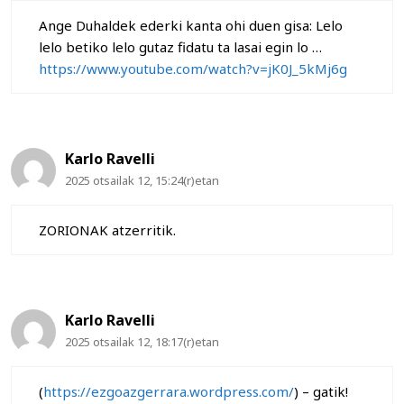
Ange Duhaldek ederki kanta ohi duen gisa: Lelo
lelo betiko lelo gutaz fidatu ta lasai egin lo …
https://www.youtube.com/watch?v=jK0J_5kMj6g
Karlo Ravelli
2025 otsailak 12, 15:24(r)etan
ZORIONAK atzerritik.
Karlo Ravelli
2025 otsailak 12, 18:17(r)etan
(
https://ezgoazgerrara.wordpress.com/
) – gatik!