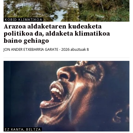
KOBID KLIMATIKOA
Arazoa aldaketaren kudeaketa
politikoa da, aldaketa klimatikoa
baino gehiago
JON ANDER ETXEBARRIA GARATE
-
2026 abuztuak 8
EZ KANTA, BELTZA