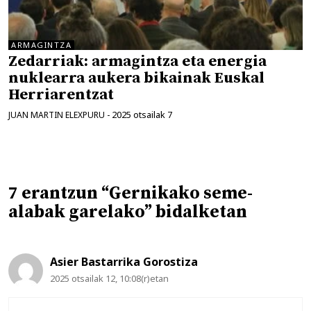
ARMAGINTZA
Zedarriak: armagintza eta energia
nuklearra aukera bikainak Euskal
Herriarentzat
2025 otsailak 7
JUAN MARTIN ELEXPURU
-
7 erantzun “Gernikako seme-
alabak garelako” bidalketan
Asier Bastarrika Gorostiza
2025 otsailak 12, 10:08(r)etan