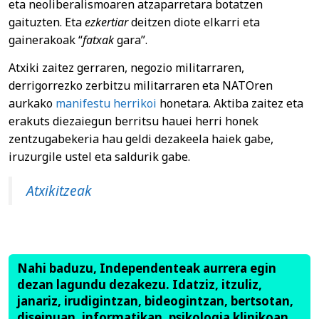
eta neoliberalismoaren atzaparretara botatzen
gaituzten. Eta
ezkertiar
deitzen diote elkarri eta
gainerakoak “
fatxak
gara”.
Atxiki zaitez gerraren, negozio militarraren,
derrigorrezko zerbitzu militarraren eta NATOren
aurkako
manifestu herrikoi
honetara. Aktiba zaitez eta
erakuts diezaiegun berritsu hauei herri honek
zentzugabekeria hau geldi dezakeela haiek gabe,
iruzurgile ustel eta saldurik gabe.
Atxikitzeak
Nahi baduzu, Independenteak aurrera egin
dezan lagundu dezakezu. Idatziz, itzuliz,
janariz, irudigintzan, bideogintzan, bertsotan,
diseinuan, informatikan, psikologia klinikoan,