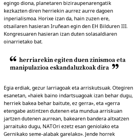
egingo diona, planetaren biziraupenarengatik
kezkazten diren herriekin aurrez aurre dagoen
inperialismoa. Horixe izan da, hain zuzen ere,
otsailaren hasieran Iruñean egin den EH Bilduren III.
Kongresuaren hasieran izan duten solasaldiaren
oinarrietako bat.
herriarekin egiten duen zinismoa eta
manipulazioa eskandaluzkoak dira
Egia erdiak, gezur larriagoak eta arriskutsuak. Otegiren
esanetan, «haiek baino indartsuagoak izan behar dugu,
herriek bakea behar baitute, ez gerra», eta «gerra
etengabe astintzen dutenen eta mundua arriskuan
jartzen dutenen aurrean, bakearen bandera altxatzen
jarraituko dugu, NATOri ezetz esan geniolako eta
Gernikako seme-alabak garelako». Jende horrek