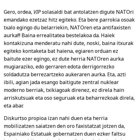
Gero, ordea,
VIP
solasaldi bat antolatzen digute NATOri
emandako ezetzaz hitz egiteko. Eta bere parrokia osoak
txalo egingo du belarriekin, NATOren eta antifaxisten
aurka!!! Baina errealitatea bestelakoa da. Haiek
kontakizuna menderatu nahi dute, noski, baina itxurak
egiteko kontaketa bat haiena, egiaren orduan ez
baitute ezer egingo, ez dute herria NATOren aurka
mugiaraziko, edo gerraren edota derrigorrezko
soldadutza berrezartzeko aukeraren aurka. Eta, azti
ibili, agian jada esango baitigute zentral nuklear
moderno berriak, txikiagoak direnez, ez direla hain
arriskutsuak eta oso seguruak eta beharrezkoak direla,
eta abar.
Diskurtso propioa izan nahi duen eta herria
mobilizatzen saiatzen den oro faxistatzat jotzen da,
Espainiako Estatuak gobernatzen duen ezker faltsu