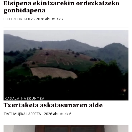
Etsipena ekintzarekin ordezkatzeko
gonbidapena
FITO RODRIGUEZ
-
2026 abuztuak 7
KABALA-HAZKUNTZA
Txertaketa askatasunaren alde
IRATI MUJIKA LARRETA
-
2026 abuztuak 6