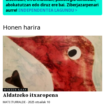
abokatutzan edo diruz ere bai. Ziberjazarpenari
aurre!
INDEPENDENTEA LAGUNDU >
Honen harira
WOKEEN AJEAK
Aldatzeko itxaropena
2025 otsailak 10
MATI ITURRALDE
-