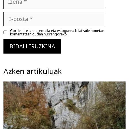
E-
posta
Gorde nire izena, emaila eta webgunea bilatzaile honetan
komentatzen dudan hurrengorako.
Azken artikuluak