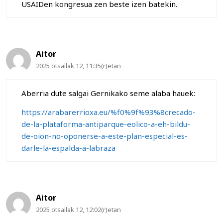
USAIDen kongresua zen beste izen batekin.
Aitor
2025 otsailak 12, 11:35(r)etan
Aberria dute salgai Gernikako seme alaba hauek:
https://arabarerrioxa.eu/%f0%9f%93%8crecado-
de-la-plataforma-antiparque-eolico-a-eh-bildu-
de-oion-no-oponerse-a-este-plan-especial-es-
darle-la-espalda-a-labraza
Aitor
2025 otsailak 12, 12:02(r)etan