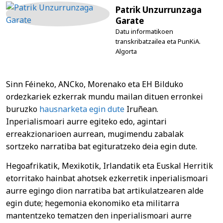
Patrik Unzurrunzaga
Garate
Datu informatikoen
transkribatzailea eta PunKiA.
Algorta
Sinn Féineko, ANCko, Morenako eta EH Bilduko
ordezkariek ezkerrak mundu mailan dituen erronkei
buruzko
hausnarketa egin dute
Iruñean.
Inperialismoari aurre egiteko edo, agintari
erreakzionarioen aurrean, mugimendu zabalak
sortzeko narratiba bat egituratzeko deia egin dute.
Hegoafrikatik, Mexikotik, Irlandatik eta Euskal Herritik
etorritako hainbat ahotsek ezkerretik inperialismoari
aurre egingo dion narratiba bat artikulatzearen alde
egin dute; hegemonia ekonomiko eta militarra
mantentzeko tematzen den inperialismoari aurre