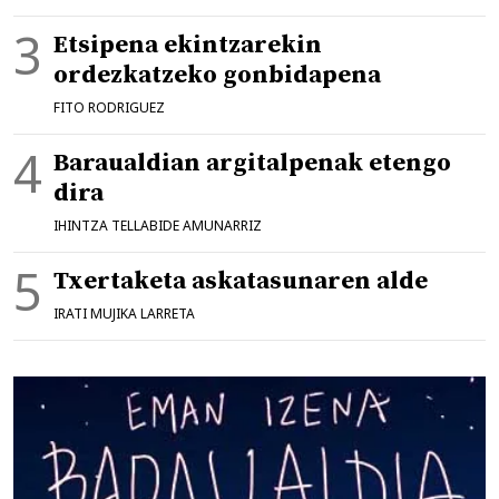
Etsipena ekintzarekin
ordezkatzeko gonbidapena
FITO RODRIGUEZ
Baraualdian argitalpenak etengo
dira
IHINTZA TELLABIDE AMUNARRIZ
Txertaketa askatasunaren alde
IRATI MUJIKA LARRETA