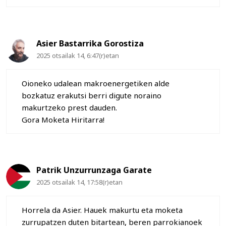
Asier Bastarrika Gorostiza
2025 otsailak 14, 6:47(r)etan
Oioneko udalean makroenergetiken alde
bozkatuz erakutsi berri digute noraino
makurtzeko prest dauden.
Gora Moketa Hiritarra!
Patrik Unzurrunzaga Garate
2025 otsailak 14, 17:58(r)etan
Horrela da Asier. Hauek makurtu eta moketa
zurrupatzen duten bitartean, beren parrokianoek