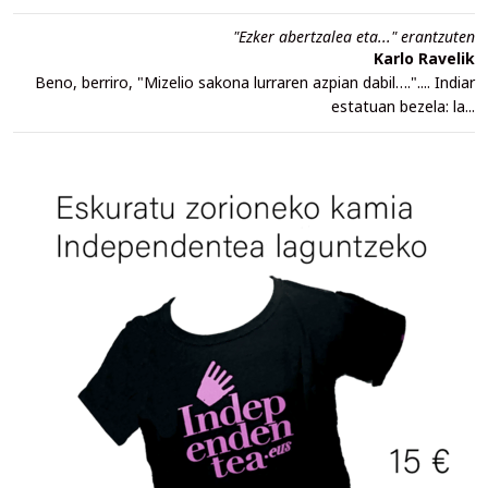
"Ezker abertzalea eta..." erantzuten
Karlo Ravelik
Beno, berriro, "Mizelio sakona lurraren azpian dabil….".... Indiar
estatuan bezela: la...