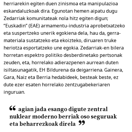
herriarekin egiten duen zinismoa eta manipulazioa
eskandaluzkoak dira. Egunotan hemen aipatu dugu
Zedarriak komunitateak nola hitz egiten digun;
“Euskadin” (EAE) armamentu-industria aprobetxatzeko
eta suspertzeko unerik egokiena dela, hau da, gerra-
materiala sustatzeko eta ekoizteko, diruaren truke
heriotza esportatzeko une egokia. Zedarriak-en bilera
horretan espektro politiko desberdinetako pertsonak
zeuden, eta, horrelako adierazpenen aurrean duten
isiltasunagatik, EH Bildurena da deigarriena. Gainera,
Gara, Naiz eta Berria hedabideek, besteak beste, ez
dute ezer esaten horrelako zentzugabekeriaren
inguruan.
agian jada esango digute zentral
nuklear moderno berriak oso seguruak
eta beharrezkoak direla