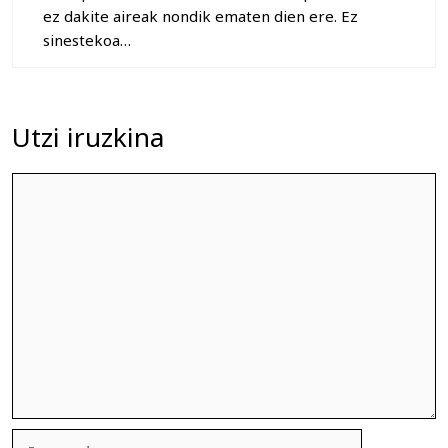
ez dakite aireak nondik ematen dien ere. Ez
sinestekoa…
Utzi iruzkina
Iruzkina
Izena