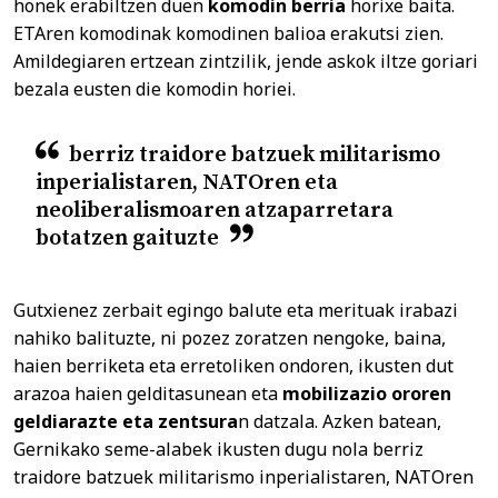
honek erabiltzen duen
komodin berria
horixe baita.
ETAren komodinak komodinen balioa erakutsi zien.
Amildegiaren ertzean zintzilik, jende askok iltze goriari
bezala eusten die komodin horiei.
berriz traidore batzuek militarismo
inperialistaren, NATOren eta
neoliberalismoaren atzaparretara
botatzen gaituzte
Gutxienez zerbait egingo balute eta merituak irabazi
nahiko balituzte, ni pozez zoratzen nengoke, baina,
haien berriketa eta erretoliken ondoren, ikusten dut
arazoa haien gelditasunean eta
mobilizazio ororen
geldiarazte eta zentsura
n datzala. Azken batean,
Gernikako seme-alabek ikusten dugu nola berriz
traidore batzuek militarismo inperialistaren, NATOren