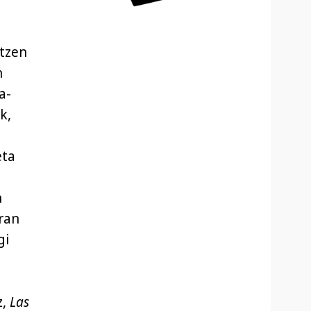
atzen
n
a-
k,
eta
n
ran
gi
z,
Las