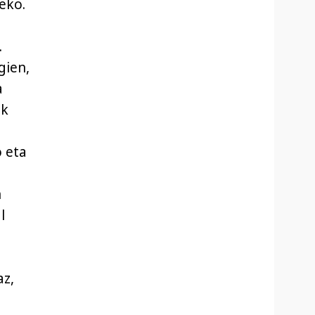
eko.
.
gien,
a
ak
 eta
n
l
az,