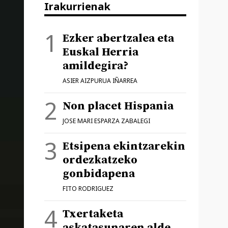
Irakurrienak
Ezker abertzalea eta
Euskal Herria
amildegira?
ASIER AIZPURUA IÑARREA
Non placet Hispania
JOSE MARI ESPARZA ZABALEGI
Etsipena ekintzarekin
ordezkatzeko
gonbidapena
FITO RODRIGUEZ
Txertaketa
askatasunaren alde