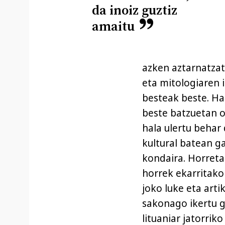
da inoiz guztiz
amaitu
azken aztarnatzat
eta mitologiaren 
besteak beste. Ha
beste batzuetan od
hala ulertu behar 
kultural batean g
kondaira. Horreta
horrek ekarritako
joko luke eta art
sakonago ikertu 
lituaniar jatorrik