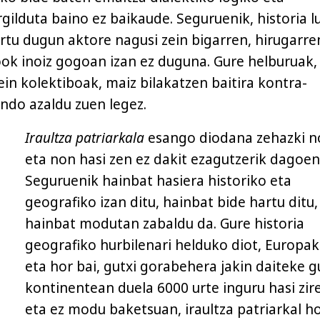
gilduta baino ez baikaude. Seguruenik, historia l
rtu dugun aktore nagusi zein bigarren, hirugarre
ok inoiz gogoan izan ez duguna. Gure helburuak,
n kolektiboak, maiz bilakatzen baitira kontra-
ondo azaldu zuen legez.
Iraultza patriarkala
esango diodana zehazki n
eta non hasi zen ez dakit ezagutzerik dagoen
Seguruenik hainbat hasiera historiko eta
geografiko izan ditu, hainbat bide hartu ditu,
hainbat modutan zabaldu da. Gure historia
geografiko hurbilenari helduko diot, Europak
eta hor bai, gutxi gorabehera jakin daiteke g
kontinentean duela 6000 urte inguru hasi zire
eta ez modu baketsuan, iraultza patriarkal h