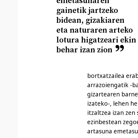
emetasunaren
gainetik jartzeko
bidean, gizakiaren
eta naturaren arteko
lotura higatzeari ekin
behar izan zion
bortxatzailea erab
arrazoiengatik -b
gizartearen barne
izateko-, lehen 
itzaltzea izan ze
ezinbestean zegoen
artasuna emetasun