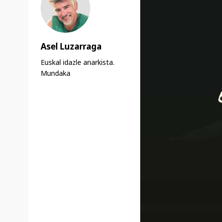
Asel Luzarraga
Euskal idazle anarkista.
Mundaka