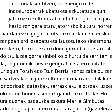
ondorioak sentitzen, lehenengo olde
indoeuroparrak ukatu eta ezkutatu zaigun
jatorrizko kultura zabal eta harrigarria azpir
hasi ziren garaietan. Jatorrizko kultura horre
 har daitezke gugana iritsitako hizkuntza -euskar
izenpean erdi ezabatu eta lausotutako sinesmena
rrezkero, horrek ekarri duen gerra batzuetan isil
oltsu luzea gerra sinboliko bihurtu da sarritan, 
da, seguruenik, beste geografia eta errealitate
aur egun Torah edo Itun Berria izenez zabaldu ze
n sartzeak eta gure kultura europarraren bilakae
 ondorioak, gatazkak, sarraskiak… aletzeak luzee
ikulu xume honen asmoak gaindituko lituzke. Hori
gura duenak badauzka eskura Marija Gimbutas
o arkeologo apartaren obra ikaragarria (gaztelera