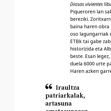
Diosas vivientes
lib
Piqueroren lan s
bereziki. Zoritxar
baina haren obra 
oso lagungarriak 
ETBk tai gabe za
historizida eta A
beste. Esan legez
duela 6000 urte pa
Haren azken garre
Iraultza
patriarkalak,
artasuna