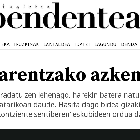
TEKA
IRUZKINAK
LANTALDEA
IDATZI
LAGUNDU
DENDA
arentzako azken
adatu zen lehenago, harekin batera natur
atarikoan daude. Hasita dago bidea gizak
ontziente sentiberen’ eskubideen ordua d