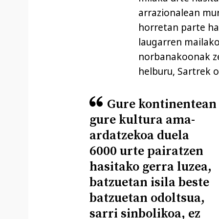
arrazionalean mur
horretan parte ha
laugarren mailako
norbanakoonak zei
helburu, Sartrek 
Gure kontinentean
gure kultura ama-
ardatzekoa duela
6000 urte pairatzen
hasitako gerra luzea,
batzuetan isila beste
batzuetan odoltsua,
sarri sinbolikoa, ez