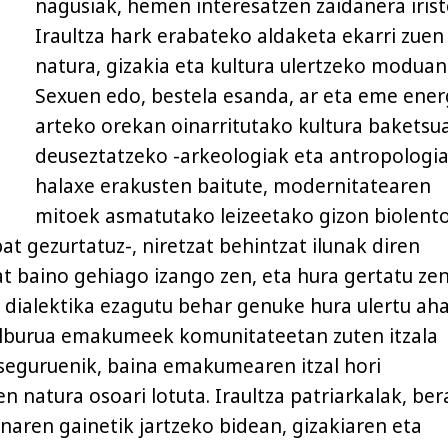
nagusiak, hemen interesatzen zaidanera irist
Iraultza hark erabateko aldaketa ekarri zuen
natura, gizakia eta kultura ulertzeko moduan
Sexuen edo, bestela esanda, ar eta eme ener
arteko orekan oinarritutako kultura baketsu
deuseztatzeko -arkeologiak eta antropologi
halaxe erakusten baitute, modernitatearen
mitoek asmatutako leizeetako gizon biolento
at gezurtatuz-, niretzat behintzat ilunak diren
at baino gehiago izango zen, eta hura gertatu ze
 dialektika ezagutu behar genuke hura ulertu aha
helburua emakumeek komunitateetan zuten itzala
n seguruenik, baina emakumearen itzal hori
 natura osoari lotuta. Iraultza patriarkalak, ber
aren gainetik jartzeko bidean, gizakiaren eta