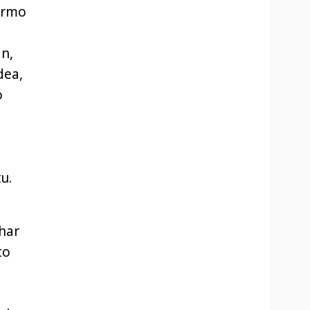
ermo
an,
dea,
o
u.
ehar
to