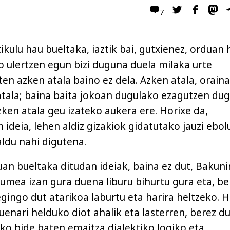
7
ikulu hau bueltaka, iaztik bai, gutxienez, orduan 
o ulertzen egun bizi duguna duela milaka urte
en azken atala baino ez dela. Azken atala, oraina
 atala; baina baita jokoan dugulako ezagutzen du
zken atala geu izateko aukera ere. Horixe da,
 ideia, lehen aldiz gizakiok gidatutako jauzi ebol
aldu nahi digutena.
an bueltaka ditudan ideiak, baina ez dut, Bakun
xumea izan gura duena liburu bihurtu gura eta, be
egingo dut atarikoa laburtu eta harira heltzeko. 
enari helduko diot ahalik eta lasterren, berez d
ako bide baten emaitza dialektiko logiko eta