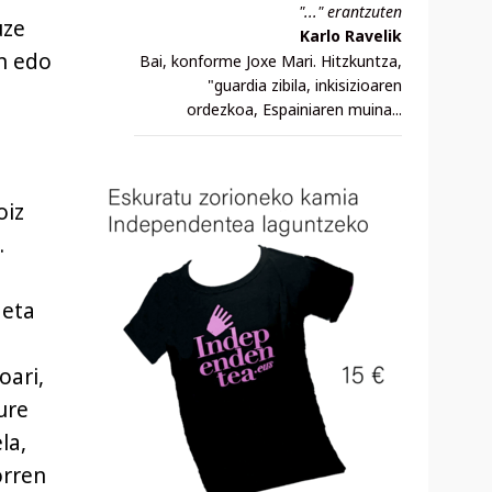
"..." erantzuten
uze
Karlo Ravelik
n edo
Bai, konforme Joxe Mari. Hitzkuntza,
"guardia zibila, inkisizioaren
ordezkoa, Espainiaren muina...
oiz
.
 eta
oari,
ure
la,
orren