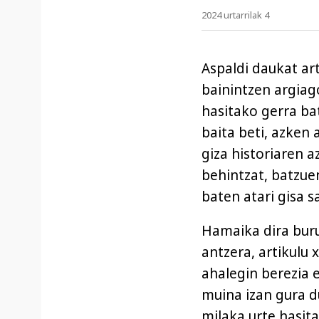
2024 urtarrilak 4
Aspaldi daukat art
bainintzen argiag
hasitako gerra bat
baita beti, azken
giza historiaren a
behintzat, batzuen
baten atari gisa s
Hamaika dira buru
antzera, artikulu 
ahalegin berezia 
muina izan gura du
milaka urte hasit