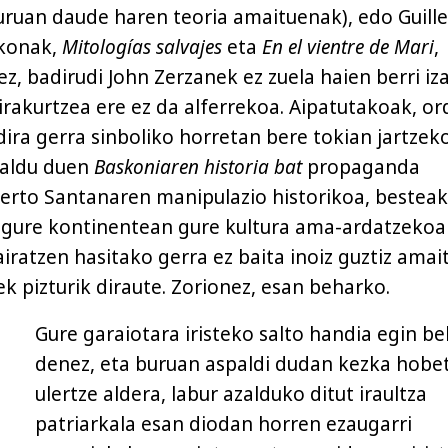
uruan daude haren teoria amaituenak), edo Guill
akonak,
Mitologías salvajes
eta
En el vientre de Mari
,
rez, badirudi John Zerzanek ez zuela haien berri iz
irakurtzea ere ez da alferrekoa. Aipatutakoak, or
dira gerra sinboliko horretan bere tokian jartzek
baldu duen
Baskoniaren historia bat
propaganda
lberto Santanaren manipulazio historikoa, besteak
, gure kontinentean gure kultura ama-ardatzekoa
iratzen hasitako gerra ez baita inoiz guztiz amait
k pizturik diraute. Zorionez, esan beharko.
Gure garaiotara iristeko salto handia egin b
denez, eta buruan aspaldi dudan kezka hobe
ulertze aldera, labur azalduko ditut iraultza
patriarkala esan diodan horren ezaugarri