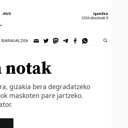
igandea
2026 abuztuak 9
BARAUALDIA
 notak
a, gizakia bera degradatzeko
iok maskoten pare jartzeko.
ator.