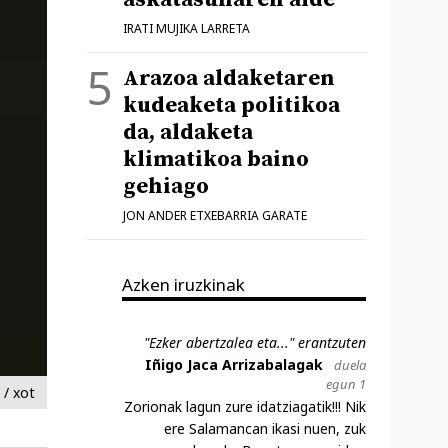
IRATI MUJIKA LARRETA
Arazoa aldaketaren
kudeaketa politikoa
da, aldaketa
klimatikoa baino
gehiago
JON ANDER ETXEBARRIA GARATE
Azken iruzkinak
"Ezker abertzalea eta..." erantzuten
Iñigo Jaca Arrizabalagak
duela
egun 1
/ xot
Zorionak lagun zure idatziagatik!!! Nik
ere Salamancan ikasi nuen, zuk