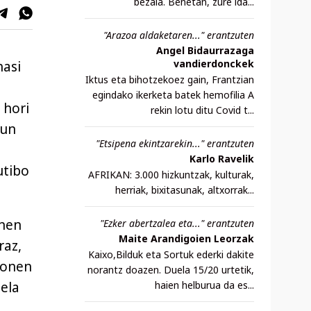
bezala. Benetan, zure ida...
"Arazoa aldaketaren..." erantzuten
Angel Bidaurrazaga
vandierdonckek
hasi
Iktus eta bihotzekoez gain, Frantzian
egindako ikerketa batek hemofilia A
 hori
rekin lotu ditu Covid t...
gun
"Etsipena ekintzarekin..." erantzuten
Karlo Ravelik
utibo
AFRIKAN: 3.000 hizkuntzak, kulturak,
herriak, bixitasunak, altxorrak...
inen
"Ezker abertzalea eta..." erantzuten
Maite Arandigoien Leorzak
raz,
Kaixo,Bilduk eta Sortuk ederki dakite
Honen
norantz doazen. Duela 15/20 urtetik,
uela
haien helburua da es...