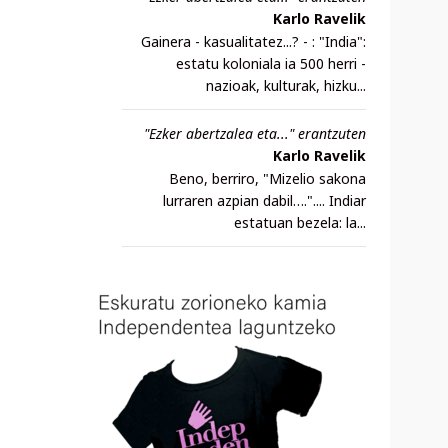
Karlo Ravelik
Gainera - kasualitatez...? - : "India":
estatu koloniala ia 500 herri -
nazioak, kulturak, hizku...
"Ezker abertzalea eta..." erantzuten
Karlo Ravelik
Beno, berriro, "Mizelio sakona
lurraren azpian dabil….".... Indiar
estatuan bezela: la...