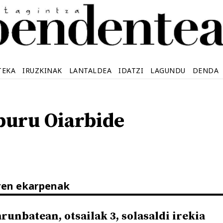
TEKA
IRUZKINAK
LANTALDEA
IDATZI
LAGUNDU
DENDA
buru Oiarbide
ren ekarpenak
runbatean, otsailak 3, solasaldi irekia