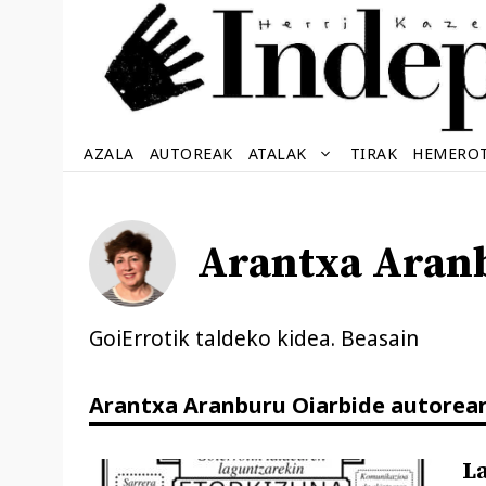
Edukira
salto
egin
AZALA
AUTOREAK
ATALAK
TIRAK
HEMERO
Arantxa Aran
GoiErrotik taldeko kidea. Beasain
Arantxa Aranburu Oiarbide autorea
La