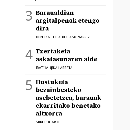
Baraualdian
argitalpenak etengo
dira
IHINTZA TELLABIDE AMUNARRIZ
Txertaketa
askatasunaren alde
IRATI MUJIKA LARRETA
Hustuketa
bezainbesteko
asebetetzea, barauak
ekarritako benetako
altxorra
MIKEL UGARTE