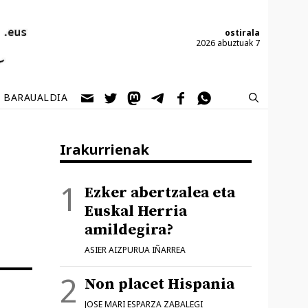
ostirala
2026 abuztuak 7
BARAUALDIA
Irakurrienak
Ezker abertzalea eta
Euskal Herria
amildegira?
ASIER AIZPURUA IÑARREA
Non placet Hispania
JOSE MARI ESPARZA ZABALEGI