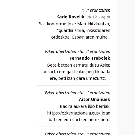
"..." erantzuten
Karlo Ravelik
duela 2 egun
Bai, konforme Joxe Mari. Hitzkuntza,
"guardia zibila, inkisizioaren
ordezkoa, Espainiaren muina...
"Ezker abertzalea eta..." erantzuten
Fernando Trebolek
Bete-betean asmatu duzu Asier,
ausarta ere gazte ikuspegitik bada
ere, beti izan gara umezurtz......
"Ezker abertzalea eta..." erantzuten
Aitor Unanuek
Badira aukera ildo berriak.
https://ezkernazionala.eus/ Joan
batzen edo sortzen herriz herri.
"Ezker abertzalea eta..." erantzuten