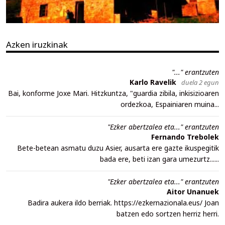
Azken iruzkinak
"..." erantzuten
Karlo Ravelik
duela 2 egun
Bai, konforme Joxe Mari. Hitzkuntza, "guardia zibila, inkisizioaren
ordezkoa, Espainiaren muina...
"Ezker abertzalea eta..." erantzuten
Fernando Trebolek
Bete-betean asmatu duzu Asier, ausarta ere gazte ikuspegitik
bada ere, beti izan gara umezurtz......
"Ezker abertzalea eta..." erantzuten
Aitor Unanuek
Badira aukera ildo berriak. https://ezkernazionala.eus/ Joan
batzen edo sortzen herriz herri.