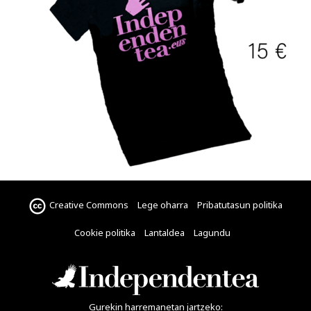
Creative Commons
Lege oharra
Pribatutasun politika
Cookie politika
Lantaldea
Lagundu
Gurekin harremanetan jartzeko: