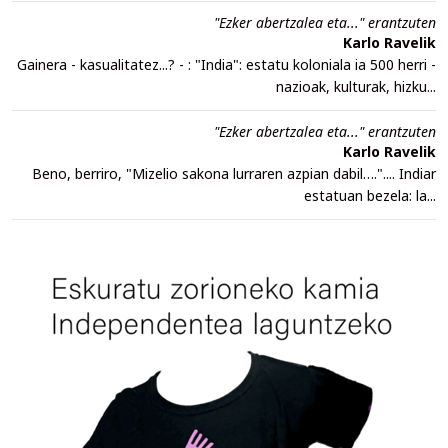
"Ezker abertzalea eta..." erantzuten
Karlo Ravelik
Gainera - kasualitatez...? - : "India": estatu koloniala ia 500 herri -
nazioak, kulturak, hizku...
"Ezker abertzalea eta..." erantzuten
Karlo Ravelik
Beno, berriro, "Mizelio sakona lurraren azpian dabil….".... Indiar
estatuan bezela: la...