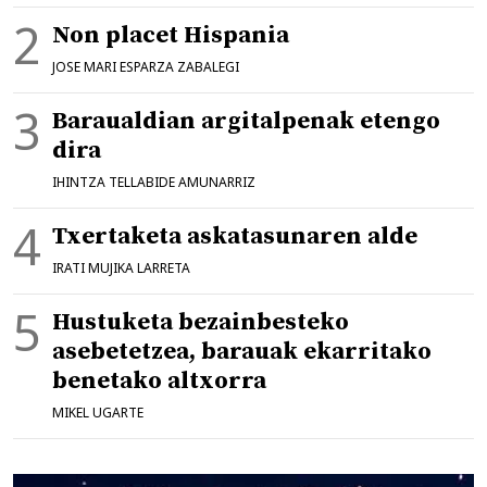
Non placet Hispania
JOSE MARI ESPARZA ZABALEGI
Baraualdian argitalpenak etengo
dira
IHINTZA TELLABIDE AMUNARRIZ
Txertaketa askatasunaren alde
IRATI MUJIKA LARRETA
Hustuketa bezainbesteko
asebetetzea, barauak ekarritako
benetako altxorra
MIKEL UGARTE