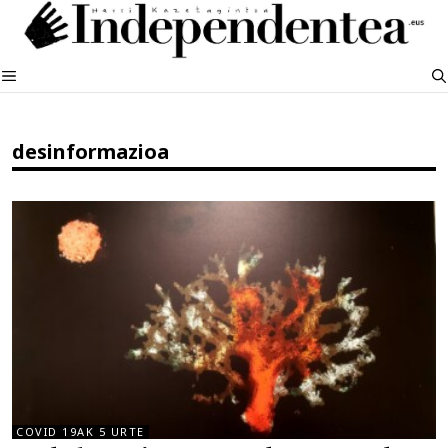
Edukira
salto
egin
MENUA
desinformazioa
COVID 19AK 5 URTE