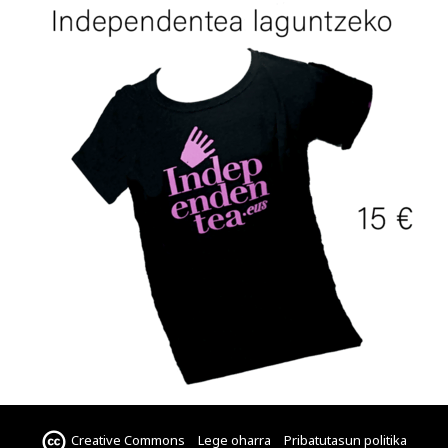
Creative Commons
Lege oharra
Pribatutasun politika