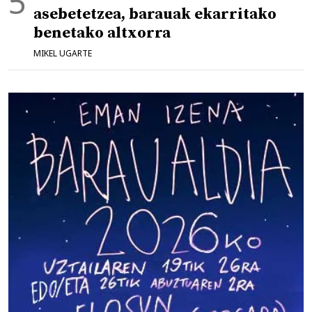
asebetetzea, barauak ekarritako
benetako altxorra
MIKEL UGARTE