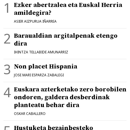
Ezker abertzalea eta Euskal Herria
amildegira?
ASIER AIZPURUA IÑARREA
Baraualdian argitalpenak etengo
dira
IHINTZA TELLABIDE AMUNARRIZ
Non placet Hispania
JOSE MARI ESPARZA ZABALEGI
Euskara azterketako zero borobilen
ondoren, galdera desberdinak
planteatu behar dira
OSKAR CABALLERO
Hustuketa bezainbesteko