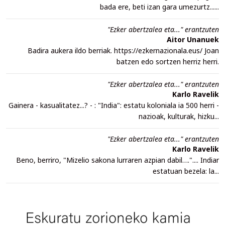
bada ere, beti izan gara umezurtz......
"Ezker abertzalea eta..." erantzuten
Aitor Unanuek
Badira aukera ildo berriak. https://ezkernazionala.eus/ Joan
batzen edo sortzen herriz herri.
"Ezker abertzalea eta..." erantzuten
Karlo Ravelik
Gainera - kasualitatez...? - : "India": estatu koloniala ia 500 herri -
nazioak, kulturak, hizku...
"Ezker abertzalea eta..." erantzuten
Karlo Ravelik
Beno, berriro, "Mizelio sakona lurraren azpian dabil….".... Indiar
estatuan bezela: la...