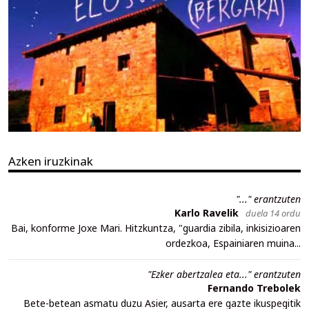
Azken iruzkinak
"..." erantzuten
Karlo Ravelik
duela 14 ordu
Bai, konforme Joxe Mari. Hitzkuntza, "guardia zibila, inkisizioaren
ordezkoa, Espainiaren muina...
"Ezker abertzalea eta..." erantzuten
Fernando Trebolek
Bete-betean asmatu duzu Asier, ausarta ere gazte ikuspegitik