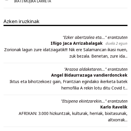
IRATI MUJIKA LARRETA
Azken iruzkinak
"Ezker abertzalea eta..." erantzuten
Iñigo Jaca Arrizabalagak
duela 2 egun
Zorionak lagun zure idatziagatik!!! Nik ere Salamancan ikasi nuen,
zuk bezala. Benetan, zure ida...
"Arazoa aldaketaren..." erantzuten
Angel Bidaurrazaga vandierdonckek
Iktus eta bihotzekoez gain, Frantzian egindako ikerketa batek
hemofilia A rekin lotu ditu Covid t...
"Etsipena ekintzarekin..." erantzuten
Karlo Ravelik
AFRIKAN: 3.000 hizkuntzak, kulturak, herriak, bixitasunak,
altxorrak...