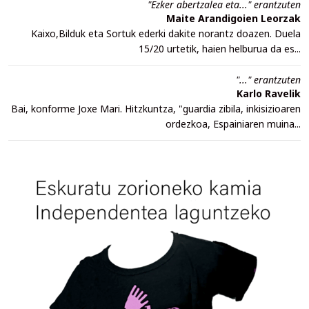
"Ezker abertzalea eta..." erantzuten
Maite Arandigoien Leorzak
Kaixo,Bilduk eta Sortuk ederki dakite norantz doazen. Duela
15/20 urtetik, haien helburua da es...
"..." erantzuten
Karlo Ravelik
Bai, konforme Joxe Mari. Hitzkuntza, "guardia zibila, inkisizioaren
ordezkoa, Espainiaren muina...