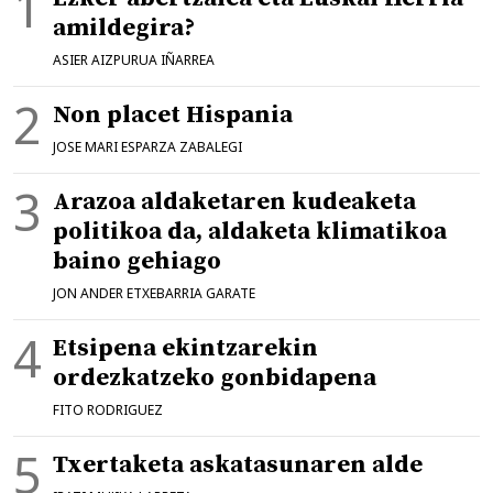
amildegira?
ASIER AIZPURUA IÑARREA
Non placet Hispania
JOSE MARI ESPARZA ZABALEGI
Arazoa aldaketaren kudeaketa
politikoa da, aldaketa klimatikoa
baino gehiago
JON ANDER ETXEBARRIA GARATE
Etsipena ekintzarekin
ordezkatzeko gonbidapena
FITO RODRIGUEZ
Txertaketa askatasunaren alde