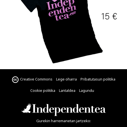
Creative Commons
Lege oharra
Pribatutasun politika
Cookie politika
Lantaldea
Lagundu
Gurekin harremanetan jartzeko: