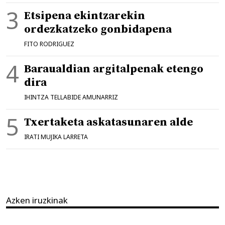
Etsipena ekintzarekin
ordezkatzeko gonbidapena
FITO RODRIGUEZ
Baraualdian argitalpenak etengo
dira
IHINTZA TELLABIDE AMUNARRIZ
Txertaketa askatasunaren alde
IRATI MUJIKA LARRETA
Azken iruzkinak