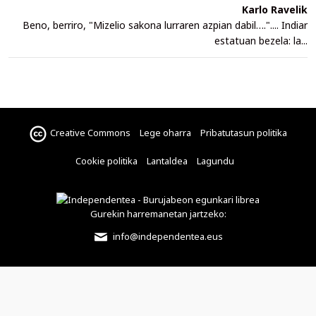
Karlo Ravelik
Beno, berriro, "Mizelio sakona lurraren azpian dabil….".... Indiar
estatuan bezela: la...
Creative Commons
Lege oharra
Pribatutasun politika
Cookie politika
Lantaldea
Lagundu
Gurekin harremanetan jartzeko:
info@independentea.eus