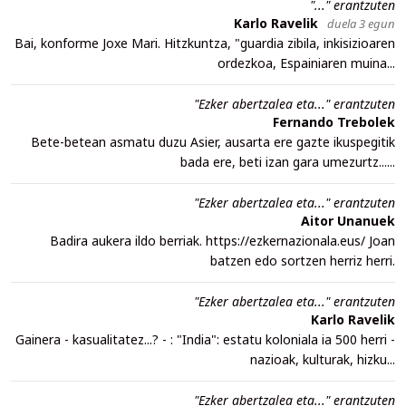
"..." erantzuten
Karlo Ravelik
duela 3 egun
Bai, konforme Joxe Mari. Hitzkuntza, "guardia zibila, inkisizioaren
ordezkoa, Espainiaren muina...
"Ezker abertzalea eta..." erantzuten
Fernando Trebolek
Bete-betean asmatu duzu Asier, ausarta ere gazte ikuspegitik
bada ere, beti izan gara umezurtz......
"Ezker abertzalea eta..." erantzuten
Aitor Unanuek
Badira aukera ildo berriak. https://ezkernazionala.eus/ Joan
batzen edo sortzen herriz herri.
"Ezker abertzalea eta..." erantzuten
Karlo Ravelik
Gainera - kasualitatez...? - : "India": estatu koloniala ia 500 herri -
nazioak, kulturak, hizku...
"Ezker abertzalea eta..." erantzuten