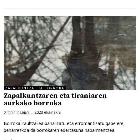
ZAPALKUNTZA ETA BORROKA
Zapalkuntzaren eta tiraniaren
aurkako borroka
2023 ekainak 8
ZIGOR GARRO
Borroka iraultzailea banalizatu eta erromantizatu gabe ere,
beharrezkoa da borrokaren edertasuna nabarmentzea.