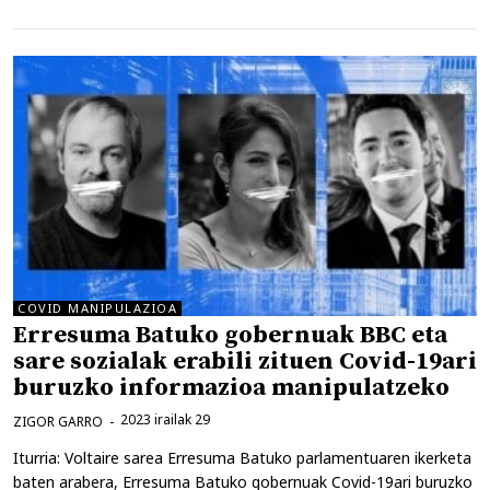
COVID MANIPULAZIOA
Erresuma Batuko gobernuak BBC eta
sare sozialak erabili zituen Covid-19ari
buruzko informazioa manipulatzeko
2023 irailak 29
ZIGOR GARRO
Iturria: Voltaire sarea Erresuma Batuko parlamentuaren ikerketa
baten arabera, Erresuma Batuko gobernuak Covid-19ari buruzko