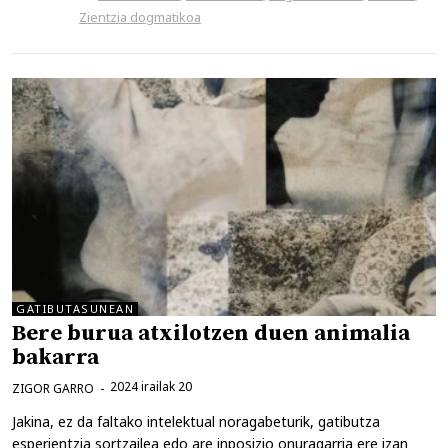
Zientzia dogmatikoa
GATIBUTASUNEAN
Bere burua atxilotzen duen animalia
bakarra
2024 irailak 20
ZIGOR GARRO
Jakina, ez da faltako intelektual noragabeturik, gatibutza
esperientzia sortzailea edo are inposizio onuragarria ere izan