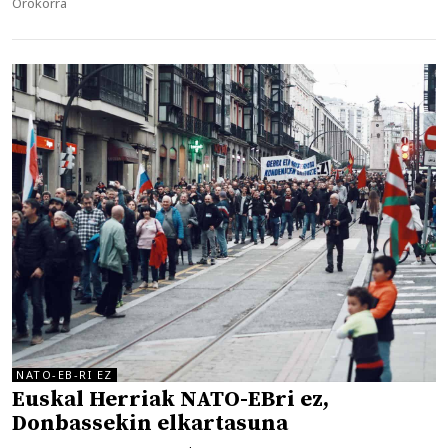
Kategoriak
Orokorra
NATO-EB-RI EZ
Euskal Herriak NATO-EBri ez,
Donbassekin elkartasuna