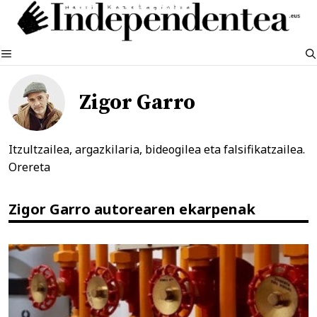
Edukira
salto
egin
MENUA
Zigor Garro
Itzultzailea, argazkilaria, bideogilea eta falsifikatzailea.
Orereta
Zigor Garro autorearen ekarpenak