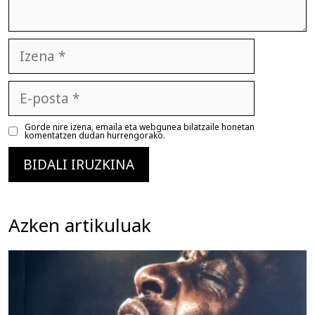
Izena
E-
posta
Gorde nire izena, emaila eta webgunea bilatzaile honetan
komentatzen dudan hurrengorako.
Azken artikuluak