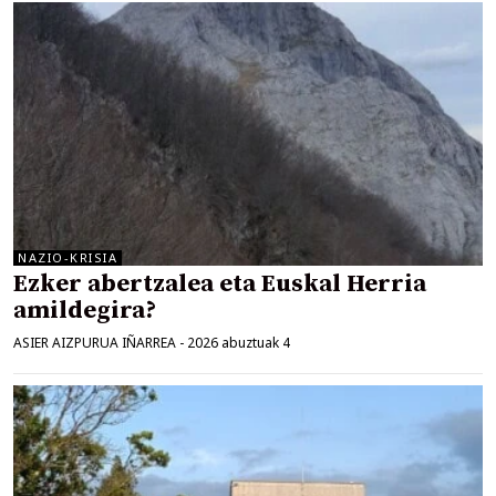
NAZIO-KRISIA
Ezker abertzalea eta Euskal Herria
amildegira?
ASIER AIZPURUA IÑARREA
-
2026 abuztuak 4