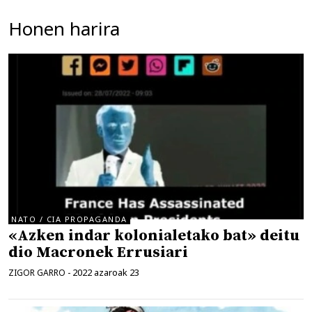
Honen harira
NATO / CIA PROPAGANDA
«Azken indar kolonialetako bat» deitu
dio Macronek Errusiari
2022 azaroak 23
ZIGOR GARRO
-