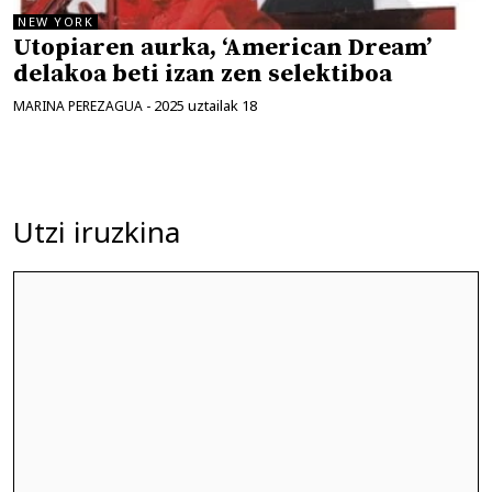
NEW YORK
Utopiaren aurka, ‘American Dream’
delakoa beti izan zen selektiboa
2025 uztailak 18
MARINA PEREZAGUA
-
Utzi iruzkina
Iruzkina