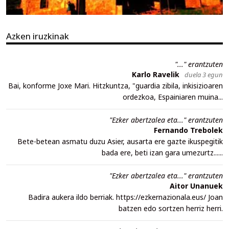
Azken iruzkinak
"..." erantzuten
Karlo Ravelik
duela 3 egun
Bai, konforme Joxe Mari. Hitzkuntza, "guardia zibila, inkisizioaren
ordezkoa, Espainiaren muina...
"Ezker abertzalea eta..." erantzuten
Fernando Trebolek
Bete-betean asmatu duzu Asier, ausarta ere gazte ikuspegitik
bada ere, beti izan gara umezurtz......
"Ezker abertzalea eta..." erantzuten
Aitor Unanuek
Badira aukera ildo berriak. https://ezkernazionala.eus/ Joan
batzen edo sortzen herriz herri.