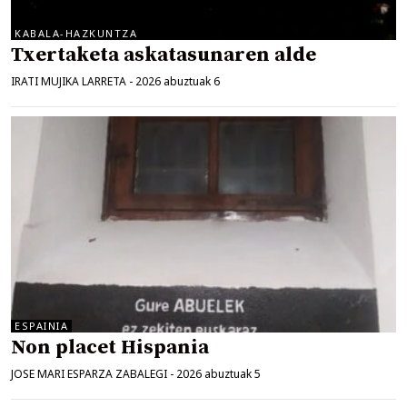
KABALA-HAZKUNTZA
Txertaketa askatasunaren alde
IRATI MUJIKA LARRETA
-
2026 abuztuak 6
ESPAINIA
Non placet Hispania
JOSE MARI ESPARZA ZABALEGI
-
2026 abuztuak 5