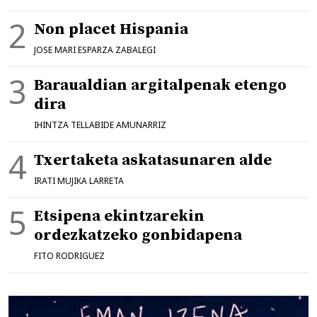
Non placet Hispania
JOSE MARI ESPARZA ZABALEGI
Baraualdian argitalpenak etengo
dira
IHINTZA TELLABIDE AMUNARRIZ
Txertaketa askatasunaren alde
IRATI MUJIKA LARRETA
Etsipena ekintzarekin
ordezkatzeko gonbidapena
FITO RODRIGUEZ