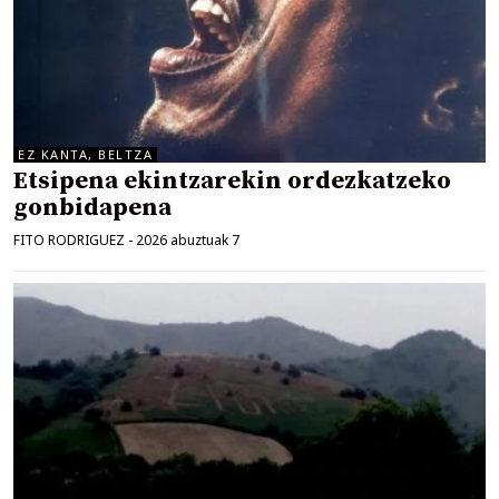
EZ KANTA, BELTZA
Etsipena ekintzarekin ordezkatzeko
gonbidapena
FITO RODRIGUEZ
-
2026 abuztuak 7