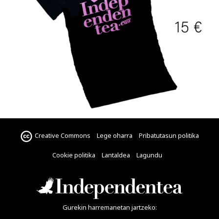
Creative Commons
Lege oharra
Pribatutasun politika
Cookie politika
Lantaldea
Lagundu
Gurekin harremanetan jartzeko: