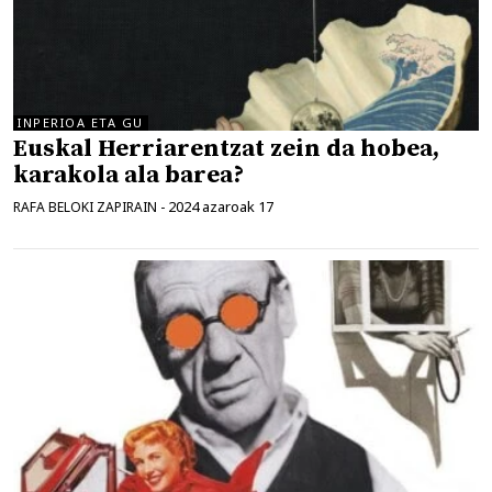
INPERIOA ETA GU
Euskal Herriarentzat zein da hobea,
karakola ala barea?
2024 azaroak 17
RAFA BELOKI ZAPIRAIN
-