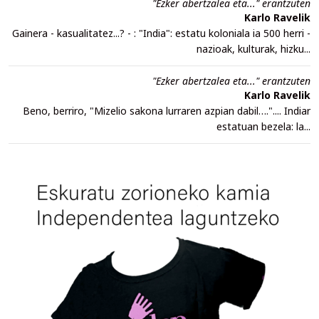
"Ezker abertzalea eta..." erantzuten
Karlo Ravelik
Gainera - kasualitatez...? - : "India": estatu koloniala ia 500 herri -
nazioak, kulturak, hizku...
"Ezker abertzalea eta..." erantzuten
Karlo Ravelik
Beno, berriro, "Mizelio sakona lurraren azpian dabil….".... Indiar
estatuan bezela: la...