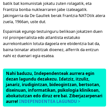
batik bat komunistak jokatu zuten rolagatik, eta
Frantzia bonba nuklearraren jabe izateagatik.
Jakingarria da De Gaullek berak Frantzia NATOtik atera
zuela, 1966an, uste dut.
Espainiak egungo testuinguru belikoan jokatzen duen
rol proinperialista edo atlantista estatuko
aurrekontuekin lotuta dagoela ere ebidentzia bat da,
baina txinatar atsotitzak dioenez, alferrik da entzun
nahi ez duenari egia esatea.
Nahi baduzu, Independenteak aurrera egin
dezan lagundu dezakezu. Idatziz, itzuliz,
janariz, irudigintzan, bideogintzan, bertsotan,
diseinuan, informatikan, psikologia klinikoan,
abokatutzan edo diruz ere bai. Ziberjazarpenari
aurre!
INDEPENDENTEA LAGUNDU >