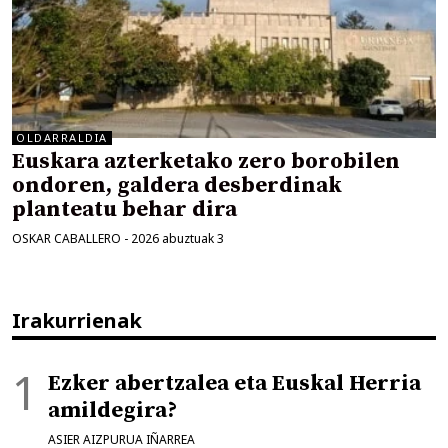
OLDARRALDIA
Euskara azterketako zero borobilen
ondoren, galdera desberdinak
planteatu behar dira
OSKAR CABALLERO
-
2026 abuztuak 3
Irakurrienak
Ezker abertzalea eta Euskal Herria
amildegira?
ASIER AIZPURUA IÑARREA