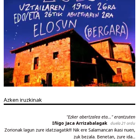
Azken iruzkinak
"Ezker abertzalea eta..." erantzuten
Iñigo Jaca Arrizabalagak
duela 21 ordu
Zorionak lagun zure idatziagatik!!! Nik ere Salamancan ikasi nuen,
zuk bezala. Benetan, zure ida...