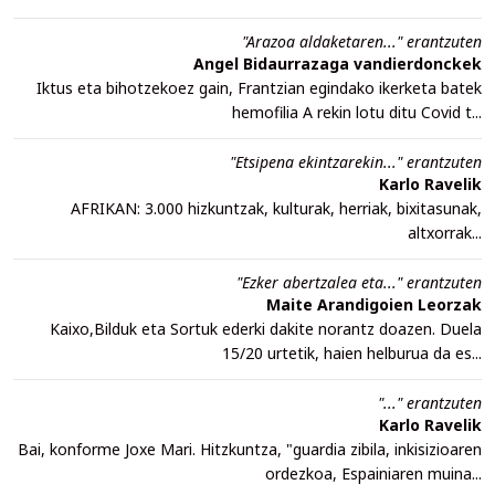
"Arazoa aldaketaren..." erantzuten
Angel Bidaurrazaga vandierdonckek
Iktus eta bihotzekoez gain, Frantzian egindako ikerketa batek
hemofilia A rekin lotu ditu Covid t...
"Etsipena ekintzarekin..." erantzuten
Karlo Ravelik
AFRIKAN: 3.000 hizkuntzak, kulturak, herriak, bixitasunak,
altxorrak...
"Ezker abertzalea eta..." erantzuten
Maite Arandigoien Leorzak
Kaixo,Bilduk eta Sortuk ederki dakite norantz doazen. Duela
15/20 urtetik, haien helburua da es...
"..." erantzuten
Karlo Ravelik
Bai, konforme Joxe Mari. Hitzkuntza, "guardia zibila, inkisizioaren
ordezkoa, Espainiaren muina...