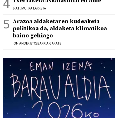
Txertaketa askatasunaren alde
IRATI MUJIKA LARRETA
Arazoa aldaketaren kudeaketa
politikoa da, aldaketa klimatikoa
baino gehiago
JON ANDER ETXEBARRIA GARATE