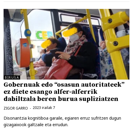
BIRUSA
Gobernuak edo “osasun autoritateek”
ez diete esango alfer-alferrik
dabiltzala beren burua supliziatzen
2023 irailak 7
ZIGOR GARRO
Disonantzia kognitiboa garaile, egiaren erruz sufritzen dugun
gizagaixook galtzaile eta errudun.