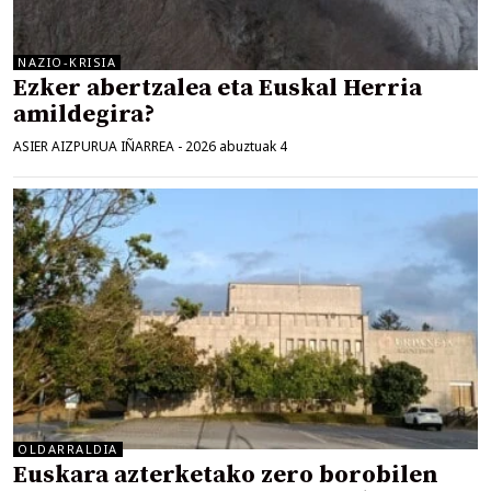
NAZIO-KRISIA
Ezker abertzalea eta Euskal Herria
amildegira?
ASIER AIZPURUA IÑARREA
-
2026 abuztuak 4
OLDARRALDIA
Euskara azterketako zero borobilen