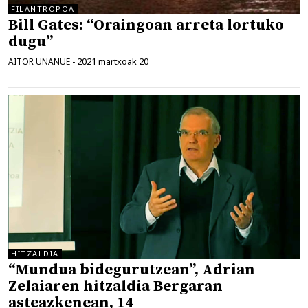
FILANTROPOA
Bill Gates: “Oraingoan arreta lortuko
dugu”
2021 martxoak 20
AITOR UNANUE
-
HITZALDIA
“Mundua bidegurutzean”, Adrian
Zelaiaren hitzaldia Bergaran
asteazkenean, 14