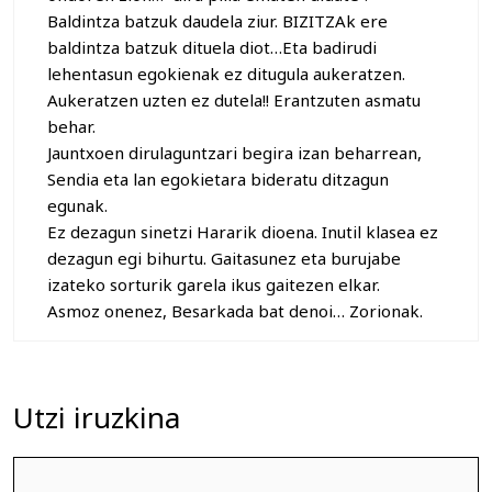
Baldintza batzuk daudela ziur. BIZITZAk ere
baldintza batzuk dituela diot…Eta badirudi
lehentasun egokienak ez ditugula aukeratzen.
Aukeratzen uzten ez dutela!! Erantzuten asmatu
behar.
Jauntxoen dirulaguntzari begira izan beharrean,
Sendia eta lan egokietara bideratu ditzagun
egunak.
Ez dezagun sinetzi Hararik dioena. Inutil klasea ez
dezagun egi bihurtu. Gaitasunez eta burujabe
izateko sorturik garela ikus gaitezen elkar.
Asmoz onenez, Besarkada bat denoi… Zorionak.
Utzi iruzkina
Iruzkina