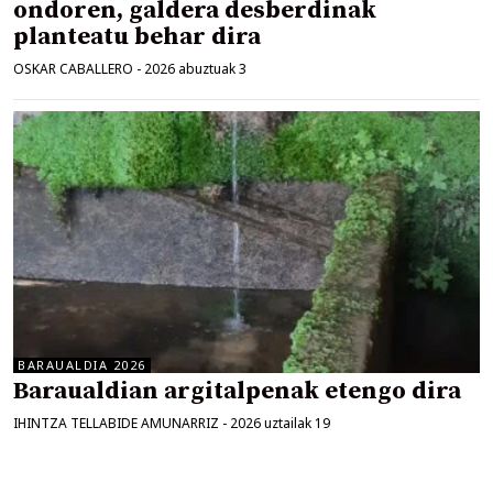
ondoren, galdera desberdinak
planteatu behar dira
OSKAR CABALLERO
-
2026 abuztuak 3
BARAUALDIA 2026
Baraualdian argitalpenak etengo dira
IHINTZA TELLABIDE AMUNARRIZ
-
2026 uztailak 19