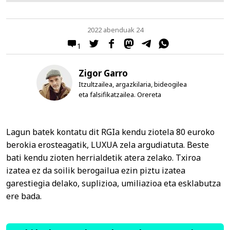
2022 abenduak 24
1
Zigor Garro
Itzultzailea, argazkilaria, bideogilea
eta falsifikatzailea. Orereta
Lagun batek kontatu dit RGIa kendu ziotela 80 euroko
berokia erosteagatik, LUXUA zela argudiatuta. Beste
bati kendu zioten herrialdetik atera zelako. Txiroa
izatea ez da soilik berogailua ezin piztu izatea
garestiegia delako, suplizioa, umiliazioa eta esklabutza
ere bada.