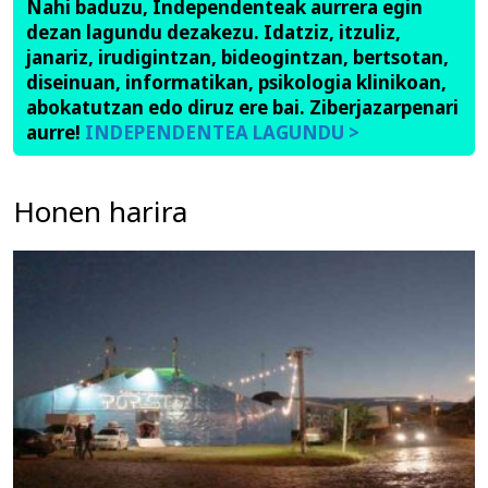
Nahi baduzu, Independenteak aurrera egin
dezan lagundu dezakezu. Idatziz, itzuliz,
janariz, irudigintzan, bideogintzan, bertsotan,
diseinuan, informatikan, psikologia klinikoan,
abokatutzan edo diruz ere bai. Ziberjazarpenari
aurre!
INDEPENDENTEA LAGUNDU >
Honen harira