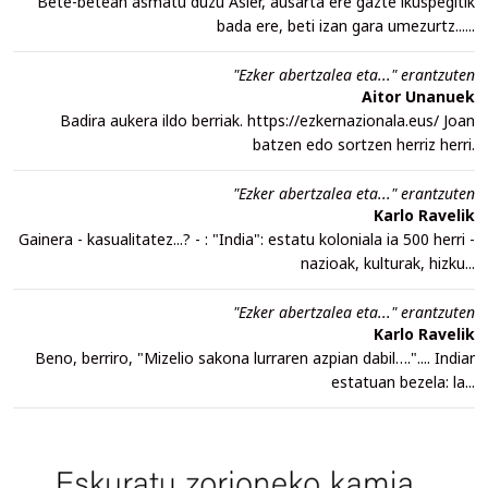
Bete-betean asmatu duzu Asier, ausarta ere gazte ikuspegitik
bada ere, beti izan gara umezurtz......
"Ezker abertzalea eta..." erantzuten
Aitor Unanuek
Badira aukera ildo berriak. https://ezkernazionala.eus/ Joan
batzen edo sortzen herriz herri.
"Ezker abertzalea eta..." erantzuten
Karlo Ravelik
Gainera - kasualitatez...? - : "India": estatu koloniala ia 500 herri -
nazioak, kulturak, hizku...
"Ezker abertzalea eta..." erantzuten
Karlo Ravelik
Beno, berriro, "Mizelio sakona lurraren azpian dabil….".... Indiar
estatuan bezela: la...