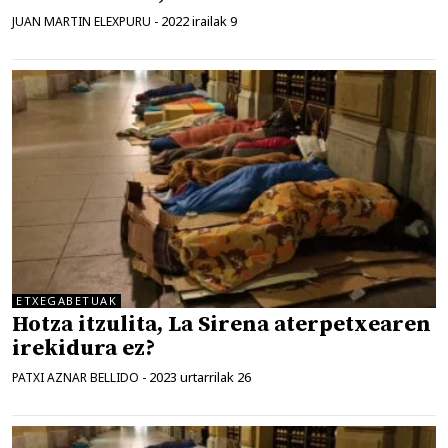
2022 irailak 9
JUAN MARTIN ELEXPURU
-
ETXEGABETUAK
Hotza itzulita, La Sirena aterpetxearen
irekidura ez?
2023 urtarrilak 26
PATXI AZNAR BELLIDO
-