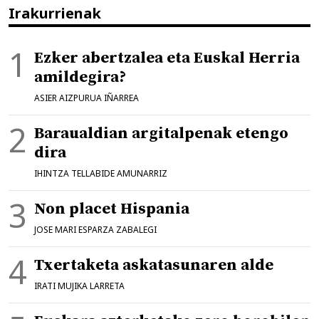
Irakurrienak
Ezker abertzalea eta Euskal Herria
amildegira?
ASIER AIZPURUA IÑARREA
Baraualdian argitalpenak etengo
dira
IHINTZA TELLABIDE AMUNARRIZ
Non placet Hispania
JOSE MARI ESPARZA ZABALEGI
Txertaketa askatasunaren alde
IRATI MUJIKA LARRETA