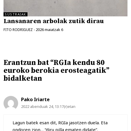
SUSTRAIAK
Lansanaren arbolak zutik dirau
2026 maiatzak 6
FITO RODRIGUEZ
-
Erantzun bat “RGIa kendu 80
euroko berokia erosteagatik”
bidalketan
Pako Iriarte
2022 abenduak 24, 13:17(r)etan
Lagun batek esan dit, RGIa jasotzen duela. Eta
ondoren zion… “diru pilla ematen didate”.