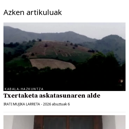
Azken artikuluak
KABALA-HAZKUNTZA
Txertaketa askatasunaren alde
IRATI MUJIKA LARRETA
-
2026 abuztuak 6