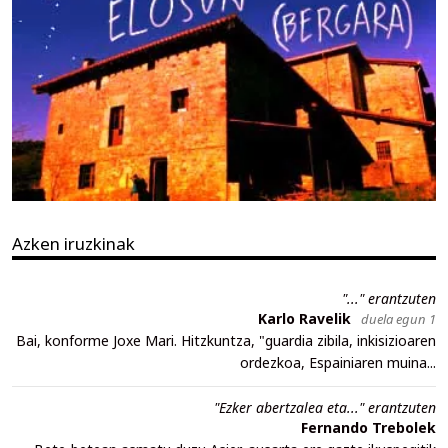
Azken iruzkinak
"..." erantzuten
Karlo Ravelik
duela egun 1
Bai, konforme Joxe Mari. Hitzkuntza, "guardia zibila, inkisizioaren
ordezkoa, Espainiaren muina...
"Ezker abertzalea eta..." erantzuten
Fernando Trebolek