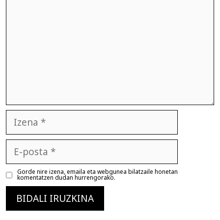
Izena
E-
posta
Gorde nire izena, emaila eta webgunea bilatzaile honetan
komentatzen dudan hurrengorako.