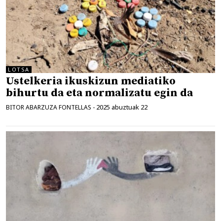
LOTSA
Ustelkeria ikuskizun mediatiko
bihurtu da eta normalizatu egin da
2025 abuztuak 22
BITOR ABARZUZA FONTELLAS
-