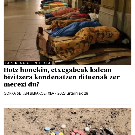
LA SIRENA ATERPETXEA
Hotz honekin, etxegabeak kalean
bizitzera kondenatzen dituenak zer
merezi du?
2023 urtarrilak 28
GORKA SETIEN BERAKOETXEA
-