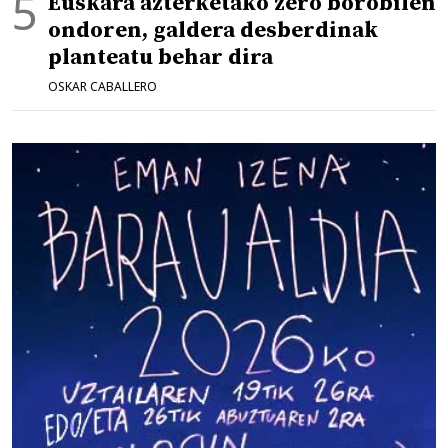
Euskara azterketako zero borobilen
ondoren, galdera desberdinak
planteatu behar dira
OSKAR CABALLERO