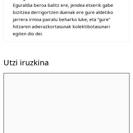
Eguraldia beroa balitz ere, jendea etxerik gabe
bizitzea derrigortzen duenak ere gure aldetiko
jarrera irmoa pairatu beharko luke, eta “gure”
hitzaren adierazkortasunak kolektibotasunari
egiten dio dei.
Utzi iruzkina
Iruzkina