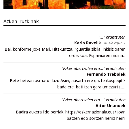
Azken iruzkinak
"..." erantzuten
Karlo Ravelik
duela egun 1
Bai, konforme Joxe Mari. Hitzkuntza, "guardia zibila, inkisizioaren
ordezkoa, Espainiaren muina...
"Ezker abertzalea eta..." erantzuten
Fernando Trebolek
Bete-betean asmatu duzu Asier, ausarta ere gazte ikuspegitik
bada ere, beti izan gara umezurtz......
"Ezker abertzalea eta..." erantzuten
Aitor Unanuek
Badira aukera ildo berriak. https://ezkernazionala.eus/ Joan
batzen edo sortzen herriz herri.