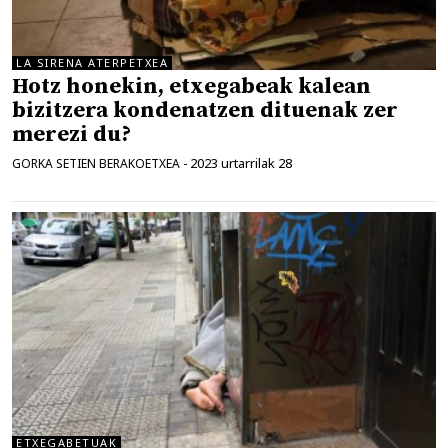
LA SIRENA ATERPETXEA
Hotz honekin, etxegabeak kalean
bizitzera kondenatzen dituenak zer
merezi du?
2023 urtarrilak 28
GORKA SETIEN BERAKOETXEA
-
ETXEGABETUAK