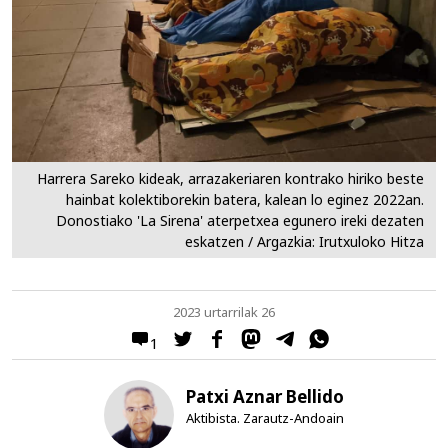
Harrera Sareko kideak, arrazakeriaren kontrako hiriko beste
hainbat kolektiborekin batera, kalean lo eginez 2022an.
Donostiako 'La Sirena' aterpetxea egunero ireki dezaten
eskatzen / Argazkia: Irutxuloko Hitza
2023 urtarrilak 26
1
Patxi Aznar Bellido
Aktibista. Zarautz-Andoain