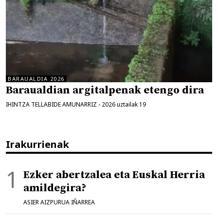
BARAUALDIA 2026
Baraualdian argitalpenak etengo dira
IHINTZA TELLABIDE AMUNARRIZ
-
2026 uztailak 19
Irakurrienak
Ezker abertzalea eta Euskal Herria
amildegira?
ASIER AIZPURUA IÑARREA