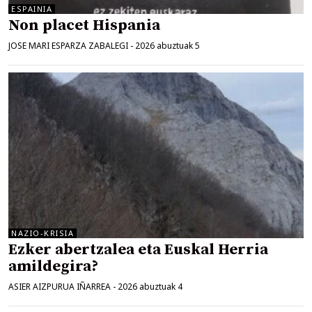
ESPAINIA
Non placet Hispania
JOSE MARI ESPARZA ZABALEGI
-
2026 abuztuak 5
NAZIO-KRISIA
Ezker abertzalea eta Euskal Herria
amildegira?
ASIER AIZPURUA IÑARREA
-
2026 abuztuak 4