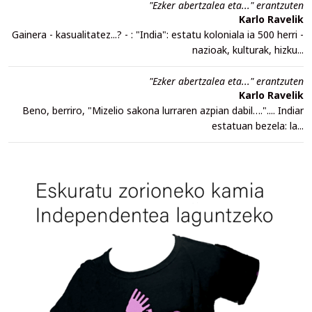
"Ezker abertzalea eta..." erantzuten
Karlo Ravelik
Gainera - kasualitatez...? - : "India": estatu koloniala ia 500 herri -
nazioak, kulturak, hizku...
"Ezker abertzalea eta..." erantzuten
Karlo Ravelik
Beno, berriro, "Mizelio sakona lurraren azpian dabil….".... Indiar
estatuan bezela: la...