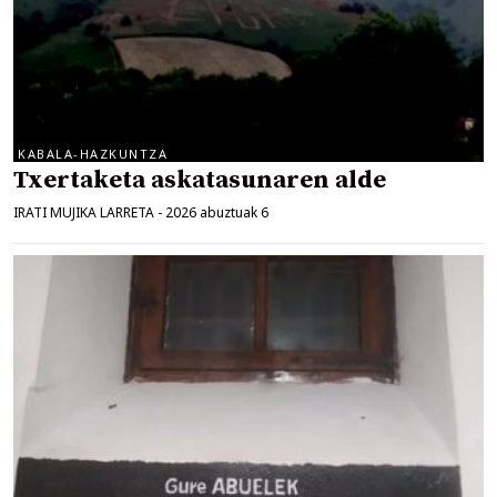
KABALA-HAZKUNTZA
Txertaketa askatasunaren alde
IRATI MUJIKA LARRETA
-
2026 abuztuak 6