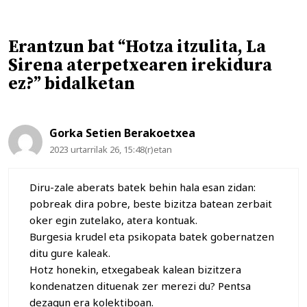
Erantzun bat “Hotza itzulita, La
Sirena aterpetxearen irekidura
ez?” bidalketan
Gorka Setien Berakoetxea
2023 urtarrilak 26, 15:48(r)etan
Diru-zale aberats batek behin hala esan zidan:
pobreak dira pobre, beste bizitza batean zerbait
oker egin zutelako, atera kontuak.
Burgesia krudel eta psikopata batek gobernatzen
ditu gure kaleak.
Hotz honekin, etxegabeak kalean bizitzera
kondenatzen dituenak zer merezi du? Pentsa
dezagun era kolektiboan.