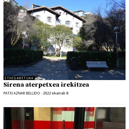
ETXEGABETUAK
Sirena aterpetxea irekitzea
2022 ekainak 8
PATXI AZNAR BELLIDO
-