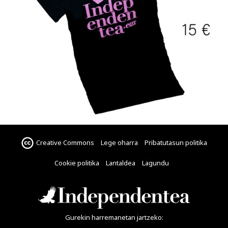
Creative Commons
Lege oharra
Pribatutasun politika
Cookie politika
Lantaldea
Lagundu
Gurekin harremanetan jartzeko: