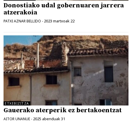
Donostiako udal gobernuaren jarrera
atzerakoia
2023 martxoak 22
PATXI AZNAR BELLIDO
-
ETXEBIZITZA
Gauerako aterperik ez bertakoentzat
2025 abenduak 31
AITOR UNANUE
-