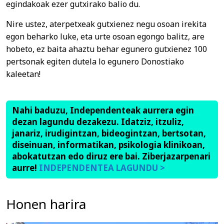
egindakoak ezer gutxirako balio du.
Nire ustez, aterpetxeak gutxienez negu osoan irekita
egon beharko luke, eta urte osoan egongo balitz, are
hobeto, ez baita ahaztu behar egunero gutxienez 100
pertsonak egiten dutela lo egunero Donostiako
kaleetan!
Nahi baduzu, Independenteak aurrera egin
dezan lagundu dezakezu. Idatziz, itzuliz,
janariz, irudigintzan, bideogintzan, bertsotan,
diseinuan, informatikan, psikologia klinikoan,
abokatutzan edo diruz ere bai. Ziberjazarpenari
aurre!
INDEPENDENTEA LAGUNDU >
Honen harira