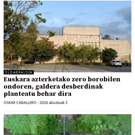
OLDARRALDIA
Euskara azterketako zero borobilen
ondoren, galdera desberdinak
planteatu behar dira
OSKAR CABALLERO
-
2026 abuztuak 3