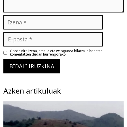
Izena
E-
posta
Gorde nire izena, emaila eta webgunea bilatzaile honetan
komentatzen dudan hurrengorako.
Azken artikuluak