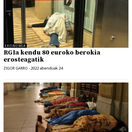
EKONOMIA
RGIa kendu 80 euroko berokia
erosteagatik
2022 abenduak 24
ZIGOR GARRO
-