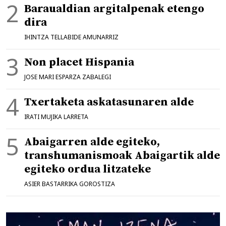
Baraualdian argitalpenak etengo
dira
IHINTZA TELLABIDE AMUNARRIZ
Non placet Hispania
JOSE MARI ESPARZA ZABALEGI
Txertaketa askatasunaren alde
IRATI MUJIKA LARRETA
Abaigarren alde egiteko,
transhumanismoak Abaigartik alde
egiteko ordua litzateke
ASIER BASTARRIKA GOROSTIZA