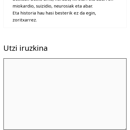
miokardio, suizidio, neurosiak eta abar.
Eta historia hau hasi besterik ez da egin,
zoritxarrez.
Utzi iruzkina
Iruzkina