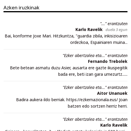
Azken iruzkinak
"..." erantzuten
Karlo Ravelik
duela 3 egun
Bai, konforme Joxe Mari. Hitzkuntza, "guardia zibila, inkisizioaren
ordezkoa, Espainiaren muina...
"Ezker abertzalea eta..." erantzuten
Fernando Trebolek
Bete-betean asmatu duzu Asier, ausarta ere gazte ikuspegitik
bada ere, beti izan gara umezurtz......
"Ezker abertzalea eta..." erantzuten
Aitor Unanuek
Badira aukera ildo berriak. https://ezkernazionala.eus/ Joan
batzen edo sortzen herriz herri.
"Ezker abertzalea eta..." erantzuten
Karlo Ravelik