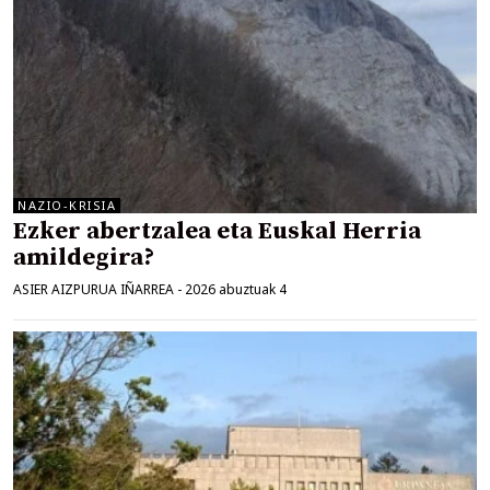
NAZIO-KRISIA
Ezker abertzalea eta Euskal Herria
amildegira?
ASIER AIZPURUA IÑARREA
-
2026 abuztuak 4