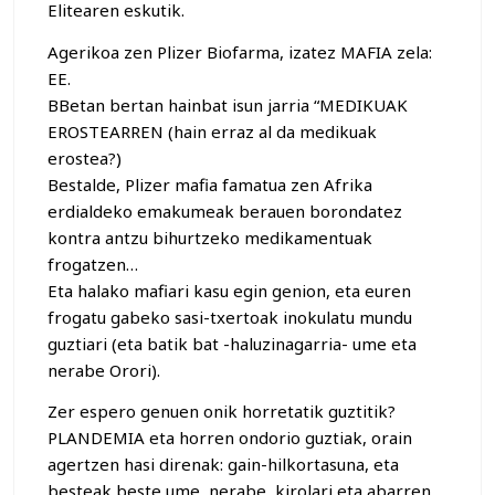
Elitearen eskutik.
Agerikoa zen Plizer Biofarma, izatez MAFIA zela:
EE.
BBetan bertan hainbat isun jarria “MEDIKUAK
EROSTEARREN (hain erraz al da medikuak
erostea?)
Bestalde, Plizer mafia famatua zen Afrika
erdialdeko emakumeak berauen borondatez
kontra antzu bihurtzeko medikamentuak
frogatzen…
Eta halako mafiari kasu egin genion, eta euren
frogatu gabeko sasi-txertoak inokulatu mundu
guztiari (eta batik bat -haluzinagarria- ume eta
nerabe Orori).
Zer espero genuen onik horretatik guztitik?
PLANDEMIA eta horren ondorio guztiak, orain
agertzen hasi direnak: gain-hilkortasuna, eta
besteak beste ume, nerabe, kirolari eta abarren