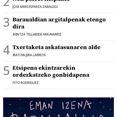
JOSE MARI ESPARZA ZABALEGI
Baraualdian argitalpenak etengo
dira
IHINTZA TELLABIDE AMUNARRIZ
Txertaketa askatasunaren alde
IRATI MUJIKA LARRETA
Etsipena ekintzarekin
ordezkatzeko gonbidapena
FITO RODRIGUEZ