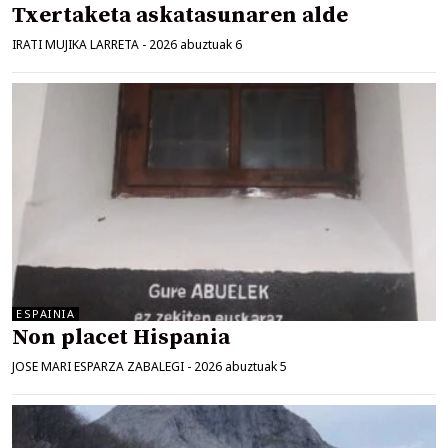
Txertaketa askatasunaren alde
IRATI MUJIKA LARRETA
-
2026 abuztuak 6
ESPAINIA
Non placet Hispania
JOSE MARI ESPARZA ZABALEGI
-
2026 abuztuak 5