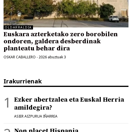
OLDARRALDIA
Euskara azterketako zero borobilen
ondoren, galdera desberdinak
planteatu behar dira
OSKAR CABALLERO
-
2026 abuztuak 3
Irakurrienak
Ezker abertzalea eta Euskal Herria
amildegira?
ASIER AIZPURUA IÑARREA
Non placet Hispania