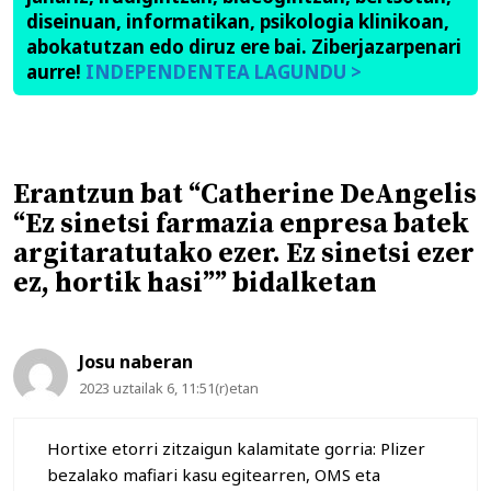
diseinuan, informatikan, psikologia klinikoan,
abokatutzan edo diruz ere bai. Ziberjazarpenari
aurre!
INDEPENDENTEA LAGUNDU >
Erantzun bat “Catherine DeAngelis
“Ez sinetsi farmazia enpresa batek
argitaratutako ezer. Ez sinetsi ezer
ez, hortik hasi”” bidalketan
Josu naberan
2023 uztailak 6, 11:51(r)etan
Hortixe etorri zitzaigun kalamitate gorria: Plizer
bezalako mafiari kasu egitearren, OMS eta