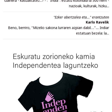
Gainera - kasualitatez...? - : "India": estatu koloniala ia 500 herri -
nazioak, kulturak, hizku...
"Ezker abertzalea eta..." erantzuten
Karlo Ravelik
Beno, berriro, "Mizelio sakona lurraren azpian dabil….".... Indiar
estatuan bezela: la...