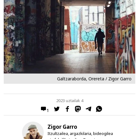
Galtzaraborda, Orereta / Zigor Garro
2023 uztailak 4
1
Zigor Garro
Itzultzailea, argazkilaria, bideogilea