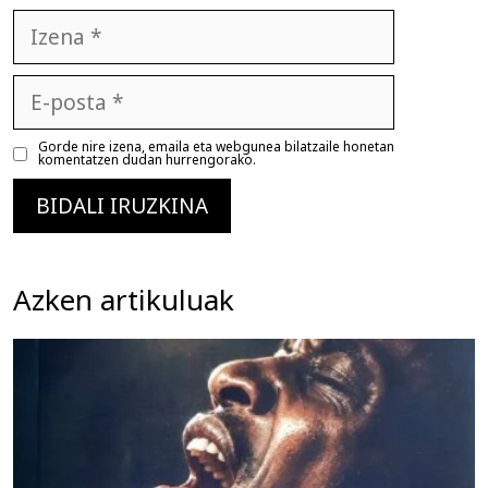
Izena
E-
posta
Gorde nire izena, emaila eta webgunea bilatzaile honetan
komentatzen dudan hurrengorako.
Azken artikuluak