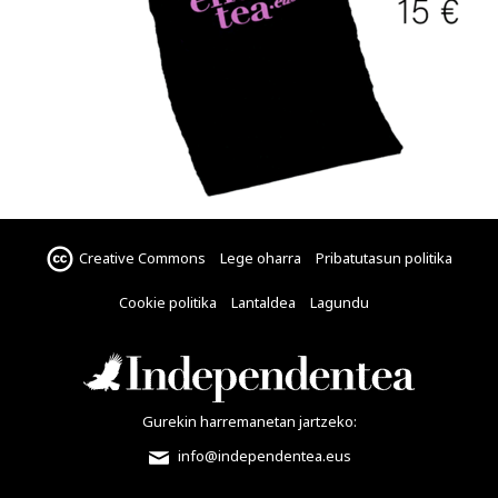
Creative Commons
Lege oharra
Pribatutasun politika
Cookie politika
Lantaldea
Lagundu
Gurekin harremanetan jartzeko:
info@independentea.eus