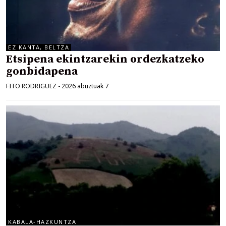
EZ KANTA, BELTZA
Etsipena ekintzarekin ordezkatzeko
gonbidapena
FITO RODRIGUEZ
-
2026 abuztuak 7
KABALA-HAZKUNTZA