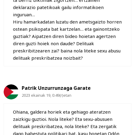
deklarazio patetikoak gailu informatikoen
inguruan…
Hiru hamarkadatan luzatu den ametsgaizto horren
ostean psikopata bat kartzelan… eta gainontzeko
guztiak? Aipatzen diren bideo hoietan agertzen
diren guzti hoiek non daude? Delituak
preskribitzearen zai? baina nola liteke sexu abusu
delituak preskribatzea noizbait?
Patrik Unzurrunzaga Garate
2023 ekainak 19, 0:49(r)etan
Ohiana, galdera horiek eta gehiago ateratzen
zaizkigu guztioi. Nola liteke? Eta sexu-abusuen
delituak preskribatzea, nola liteke? Eta zergatik
dago babestuta politikari bat, kasu honetan Odón