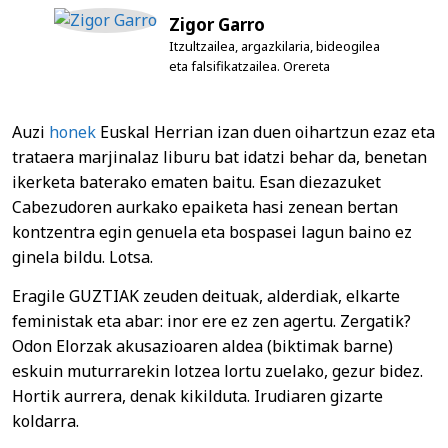
Zigor Garro
Itzultzailea, argazkilaria, bideogilea
eta falsifikatzailea. Orereta
Auzi
honek
Euskal Herrian izan duen oihartzun ezaz eta
trataera marjinalaz liburu bat idatzi behar da, benetan
ikerketa baterako ematen baitu. Esan diezazuket
Cabezudoren aurkako epaiketa hasi zenean bertan
kontzentra egin genuela eta bospasei lagun baino ez
ginela bildu. Lotsa.
Eragile GUZTIAK zeuden deituak, alderdiak, elkarte
feministak eta abar: inor ere ez zen agertu. Zergatik?
Odon Elorzak akusazioaren aldea (biktimak barne)
eskuin muturrarekin lotzea lortu zuelako, gezur bidez.
Hortik aurrera, denak kikilduta. Irudiaren gizarte
koldarra.