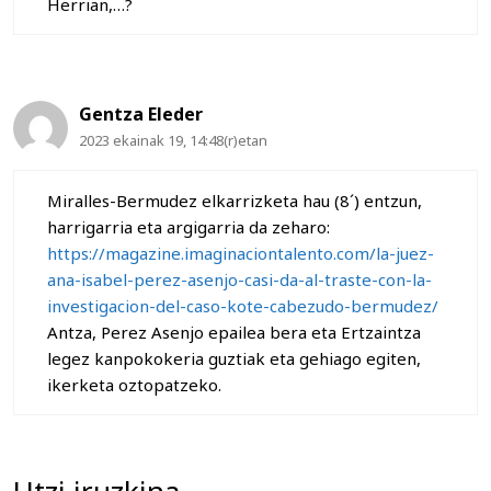
Herrian,…?
Gentza Eleder
2023 ekainak 19, 14:48(r)etan
Miralles-Bermudez elkarrizketa hau (8´) entzun,
harrigarria eta argigarria da zeharo:
https://magazine.imaginaciontalento.com/la-juez-
ana-isabel-perez-asenjo-casi-da-al-traste-con-la-
investigacion-del-caso-kote-cabezudo-bermudez/
Antza, Perez Asenjo epailea bera eta Ertzaintza
legez kanpokokeria guztiak eta gehiago egiten,
ikerketa oztopatzeko.
Utzi iruzkina