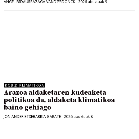
ANGEL BIDAURRAZAGA VANDIERDONCK
-
2026 abuztuak 9
KOBID KLIMATIKOA
Arazoa aldaketaren kudeaketa
politikoa da, aldaketa klimatikoa
baino gehiago
JON ANDER ETXEBARRIA GARATE
-
2026 abuztuak 8