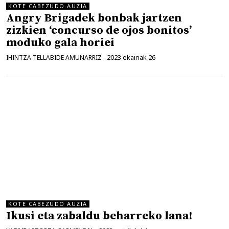
KOTE CABEZUDO AUZIA
Angry Brigadek bonbak jartzen
zizkien ‘concurso de ojos bonitos’
moduko gala horiei
2023 ekainak 26
IHINTZA TELLABIDE AMUNARRIZ
-
KOTE CABEZUDO AUZIA
Ikusi eta zabaldu beharreko lana!