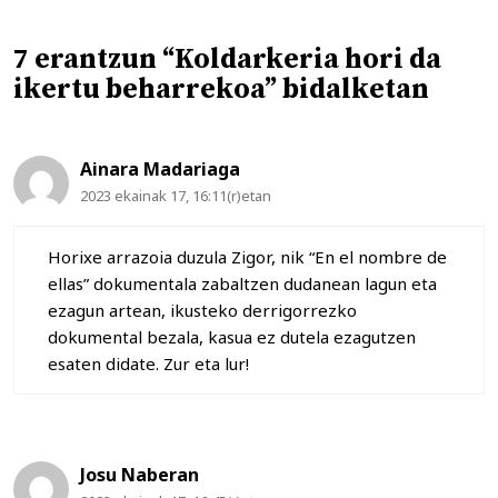
7 erantzun “Koldarkeria hori da
ikertu beharrekoa” bidalketan
Ainara Madariaga
2023 ekainak 17, 16:11(r)etan
Horixe arrazoia duzula Zigor, nik “En el nombre de
ellas” dokumentala zabaltzen dudanean lagun eta
ezagun artean, ikusteko derrigorrezko
dokumental bezala, kasua ez dutela ezagutzen
esaten didate. Zur eta lur!
Josu Naberan