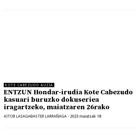
KOTE CABEZUDO AUZIA
ENTZUN Hondar-irudia Kote Cabezudo
kasuari buruzko dokuseriea
iragartzeko, maiatzaren 26rako
2023 maiatzak 18
AITOR LASAGABASTER LARRAÑAGA
-