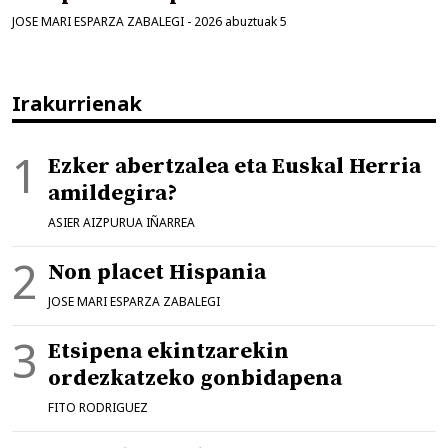
JOSE MARI ESPARZA ZABALEGI
-
2026 abuztuak 5
Irakurrienak
Ezker abertzalea eta Euskal Herria
amildegira?
ASIER AIZPURUA IÑARREA
Non placet Hispania
JOSE MARI ESPARZA ZABALEGI
Etsipena ekintzarekin
ordezkatzeko gonbidapena
FITO RODRIGUEZ