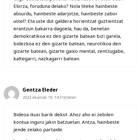
Elorza, foruduna delako? Nola liteke hainbeste
absurdu, hainbeste adarjotze, hainbeste zabor
ustel? Eta uste dut galdera horientzat guztientzat
erantzun bakarra dagoela, hau da, benetan
demokratikoa ez den gizarte batean bizi garela,
bidezkoa ez den gizarte batean, neurotikoa den
gizarte batean, gizarte gaixo mental, zentzugabe,
kaltegarri, nazkagarri batean.
Gentza Eleder
2023 ekainak 19, 14:31(r)etan
Bideoa ikusi barik dekot .Ahoz aho ei zebilen
kontua inguru jakin batzuetan. Antza, hainbeste
jende zelako partaide.