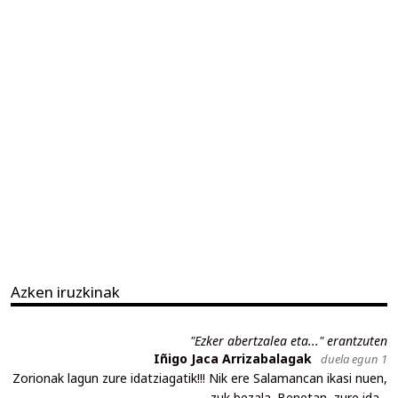
Azken iruzkinak
"Ezker abertzalea eta..." erantzuten
Iñigo Jaca Arrizabalagak
duela egun 1
Zorionak lagun zure idatziagatik!!! Nik ere Salamancan ikasi nuen,
zuk bezala. Benetan, zure ida...