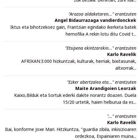
"Arazoa aldaketaren..." erantzuten
Angel Bidaurrazaga vandierdonckek
Iktus eta bihotzekoez gain, Frantzian egindako ikerketa batek
hemofilia A rekin lotu ditu Covid t...
"Etsipena ekintzarekin..." erantzuten
Karlo Ravelik
AFRIKAN:3.000 hizkuntzak, kulturak, herriak, bixitasunak,
altxorrak...
"Ezker abertzalea eta..." erantzuten
Maite Arandigoien Leorzak
Kaixo,Bilduk eta Sortuk ederki dakite norantz doazen. Duela
15/20 urtetik, haien helburua da es...
"..." erantzuten
Karlo Ravelik
Bai, konforme Joxe Mari. Hitzkuntza, "guardia zibila, inkisizioaren
ordezkoa, Espainiaren muina...