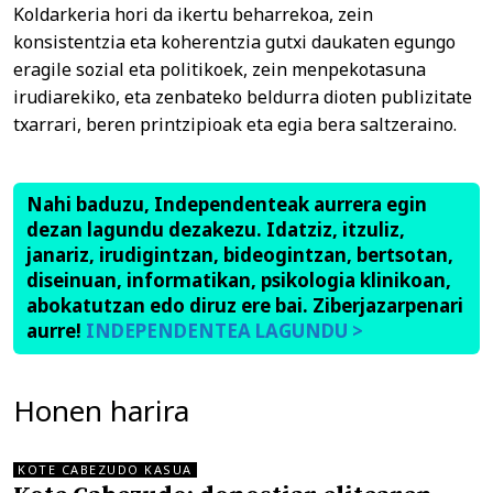
Koldarkeria hori da ikertu beharrekoa, zein
konsistentzia eta koherentzia gutxi daukaten egungo
eragile sozial eta politikoek, zein menpekotasuna
irudiarekiko, eta zenbateko beldurra dioten publizitate
txarrari, beren printzipioak eta egia bera saltzeraino.
Nahi baduzu, Independenteak aurrera egin
dezan lagundu dezakezu. Idatziz, itzuliz,
janariz, irudigintzan, bideogintzan, bertsotan,
diseinuan, informatikan, psikologia klinikoan,
abokatutzan edo diruz ere bai. Ziberjazarpenari
aurre!
INDEPENDENTEA LAGUNDU >
Honen harira
KOTE CABEZUDO KASUA