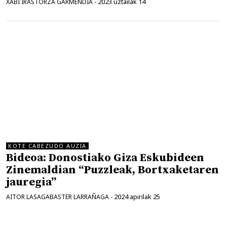
2023 uztailak 14
XABI IRASTORZA GARMENDIA
-
KOTE CABEZUDO AUZIA
Bideoa: Donostiako Giza Eskubideen
Zinemaldian “Puzzleak, Bortxaketaren
jauregia”
2024 apirilak 25
AITOR LASAGABASTER LARRAÑAGA
-