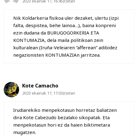
2023 ekainak 17, 16:45(r)etan
Nik Koldarkeria fisikoa uler dezaket, ulertu (izpi
falta, despistea, behe lainoa…), baina konpreni
ezin dudana da BURUGOGORKERIA ETA
KONTUMAZIA, dela maila politikoan zein
kulturalean (Iruña-Veleiaren “afferean” adibidez
negazionisten KONTUMAZIAn jarritzea.
Kote Camacho
2023 ekainak 17, 17:03(r)etan
Irudiarekiko menpekotasun horretaz baliatzen
dira Kote Cabezudo bezalako sikopatak. Eta
menpekotasun hori ez da haien biktimetara
mugatzen.