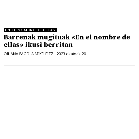
EN EL NOMBRE DE ELLAS
Barrenak mugituak «En el nombre de
ellas» ikusi berritan
2023 ekainak 20
OIHANA PAGOLA MIKELEITZ
-