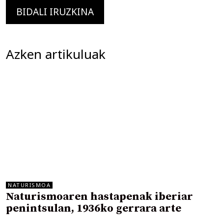
Azken artikuluak
NATURISMOA
Naturismoaren hastapenak iberiar
penintsulan, 1936ko gerrara arte