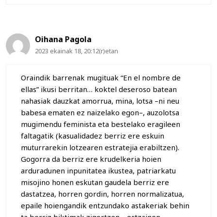
Oihana Pagola
2023 ekainak 18, 20:12(r)etan
Oraindik barrenak mugituak “En el nombre de
ellas” ikusi berritan… koktel deseroso batean
nahasiak dauzkat amorrua, mina, lotsa –ni neu
babesa ematen ez naizelako egon–, auzolotsa
mugimendu feminista eta bestelako eragileen
faltagatik (kasualidadez berriz ere eskuin
muturrarekin lotzearen estratejia erabiltzen).
Gogorra da berriz ere krudelkeria hoien
arduradunen inpunitatea ikustea, patriarkatu
misojino honen eskutan gaudela berriz ere
dastatzea, horren gordin, horren normalizatua,
epaile hoiengandik entzundako astakeriak behin
ta berriz biktimak zigortzen… ertzainen