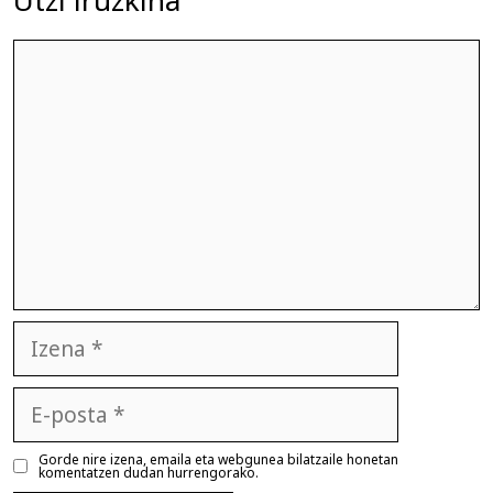
Iruzkina
Izena
E-
posta
Gorde nire izena, emaila eta webgunea bilatzaile honetan
komentatzen dudan hurrengorako.