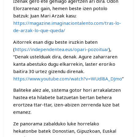
Izenak gero ete gehiago agertzen ari dira. Odon
Elorzarenaz gain, hemen beste izen potolo
batzuk: Juan Mari Arzak kasu:
https://magazine.imaginaciontalento.com/tras-lo-
de-arzak-lo-que-queda/
Aitorrek esan digu beste iruzkin baten
(
https://independentea.eus/opari-pozoitua/
),
“Denak ustelduak dira, denak. Agure zaharraren
kanta abestuko dugu elkarrekin, laster eroriko
baitira 30 urtez gizendu direnak.
https://www.youtube.com/watch?v=WUdl8A_DJmo
”
Baliteke alez ale, sistema gotor hori arrakalatzen
hastea eta hilabete batzuetan bertan behera
erortzea ttar-ttar, izen-abizen zerrenda luze bat
emanez.
Ze panorama zabalduko luke horrelako
hekatonbe batek Donostian, Gipuzkoan, Euskal