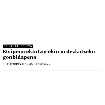
EZ KANTA, BELTZA
Etsipena ekintzarekin ordezkatzeko
gonbidapena
FITO RODRIGUEZ
-
2026 abuztuak 7