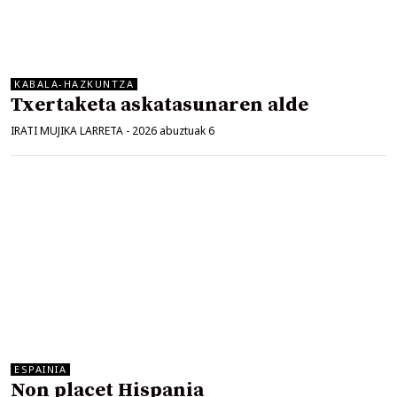
KABALA-HAZKUNTZA
Txertaketa askatasunaren alde
IRATI MUJIKA LARRETA
-
2026 abuztuak 6
ESPAINIA
Non placet Hispania