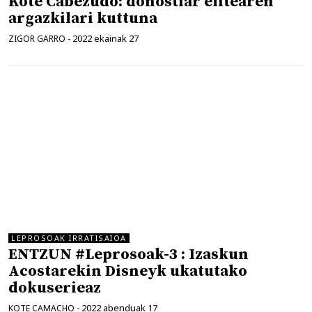
Kote Cabezudo: donostiar elitearen
argazkilari kuttuna
2022 ekainak 27
ZIGOR GARRO
-
LEPROSOAK IRRATISAIOA
ENTZUN #Leprosoak-3 : Izaskun
Acostarekin Disneyk ukatutako
dokuserieaz
2022 abenduak 17
KOTE CAMACHO
-