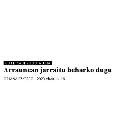
KOTE CABEZUDO AUZIA
Arraunean jarraitu beharko dugu
2023 ekainak 16
OIHANA EZKERRO
-