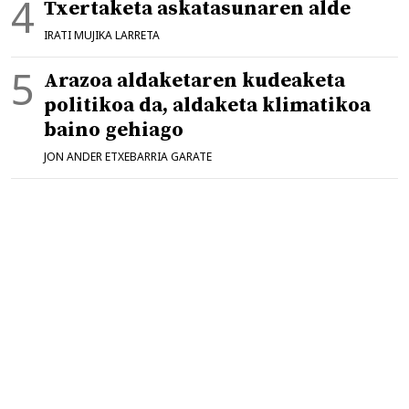
Txertaketa askatasunaren alde
IRATI MUJIKA LARRETA
Arazoa aldaketaren kudeaketa
politikoa da, aldaketa klimatikoa
baino gehiago
JON ANDER ETXEBARRIA GARATE