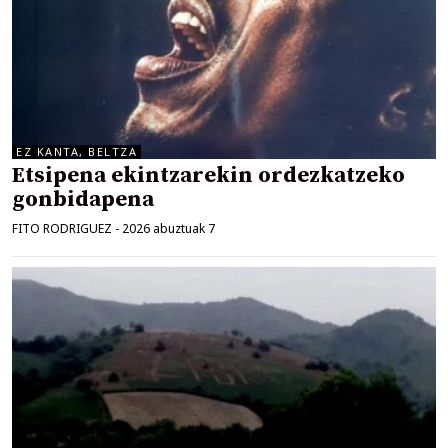
EZ KANTA, BELTZA
Etsipena ekintzarekin ordezkatzeko
gonbidapena
FITO RODRIGUEZ
-
2026 abuztuak 7