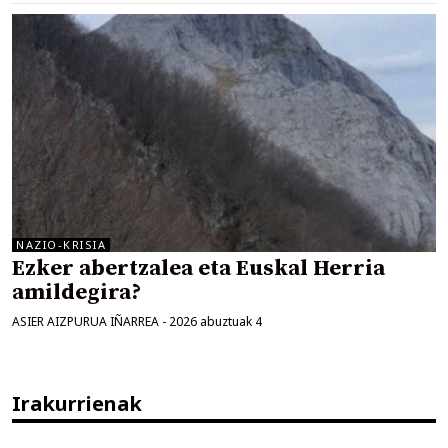
NAZIO-KRISIA
Ezker abertzalea eta Euskal Herria
amildegira?
ASIER AIZPURUA IÑARREA
-
2026 abuztuak 4
Irakurrienak