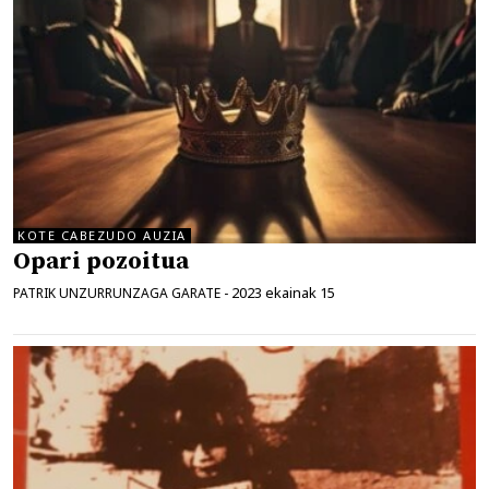
KOTE CABEZUDO AUZIA
Opari pozoitua
2023 ekainak 15
PATRIK UNZURRUNZAGA GARATE
-