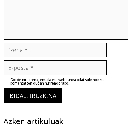
Izena
E-
posta
Gorde nire izena, emaila eta webgunea bilatzaile honetan
komentatzen dudan hurrengorako.
Azken artikuluak