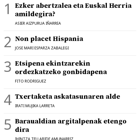
Ezker abertzalea eta Euskal Herria
amildegira?
ASIER AIZPURUA IÑARREA
Non placet Hispania
JOSE MARI ESPARZA ZABALEGI
Etsipena ekintzarekin
ordezkatzeko gonbidapena
FITO RODRIGUEZ
Txertaketa askatasunaren alde
IRATI MUJIKA LARRETA
Baraualdian argitalpenak etengo
dira
IHINTZA TELLABIDE AMUNARRIZ