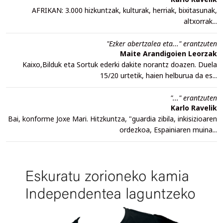
AFRIKAN: 3.000 hizkuntzak, kulturak, herriak, bixitasunak,
altxorrak...
"Ezker abertzalea eta..." erantzuten
Maite Arandigoien Leorzak
Kaixo,Bilduk eta Sortuk ederki dakite norantz doazen. Duela
15/20 urtetik, haien helburua da es...
"..." erantzuten
Karlo Ravelik
Bai, konforme Joxe Mari. Hitzkuntza, "guardia zibila, inkisizioaren
ordezkoa, Espainiaren muina...