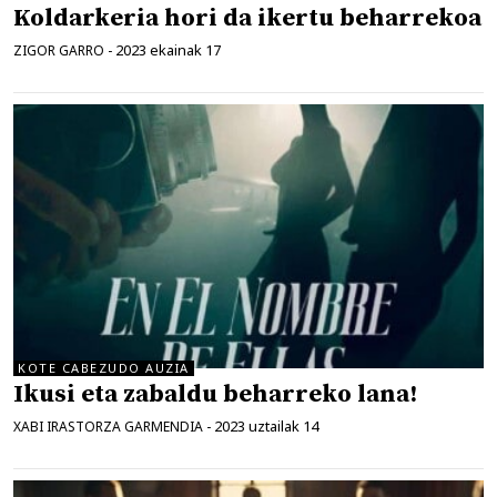
Koldarkeria hori da ikertu beharrekoa
2023 ekainak 17
ZIGOR GARRO
-
KOTE CABEZUDO AUZIA
Ikusi eta zabaldu beharreko lana!
2023 uztailak 14
XABI IRASTORZA GARMENDIA
-