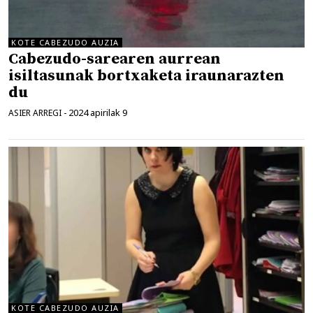
KOTE CABEZUDO AUZIA
Cabezudo-sarearen aurrean
isiltasunak bortxaketa iraunarazten
du
2024 apirilak 9
ASIER ARREGI
-
KOTE CABEZUDO AUZIA