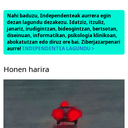
Nahi baduzu, Independenteak aurrera egin
dezan lagundu dezakezu. Idatziz, itzuliz,
janariz, irudigintzan, bideogintzan, bertsotan,
diseinuan, informatikan, psikologia klinikoan,
abokatutzan edo diruz ere bai. Ziberjazarpenari
aurre!
INDEPENDENTEA LAGUNDU >
Honen harira