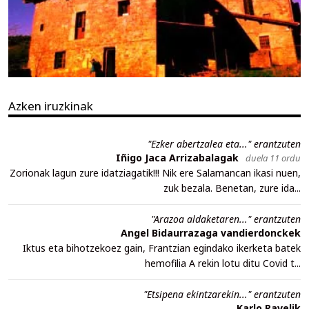
Azken iruzkinak
"Ezker abertzalea eta..." erantzuten
Iñigo Jaca Arrizabalagak
duela 11 ordu
Zorionak lagun zure idatziagatik!!! Nik ere Salamancan ikasi nuen,
zuk bezala. Benetan, zure ida...
"Arazoa aldaketaren..." erantzuten
Angel Bidaurrazaga vandierdonckek
Iktus eta bihotzekoez gain, Frantzian egindako ikerketa batek
hemofilia A rekin lotu ditu Covid t...
"Etsipena ekintzarekin..." erantzuten
Karlo Ravelik