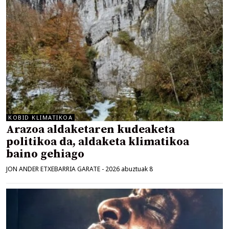
KOBID KLIMATIKOA
Arazoa aldaketaren kudeaketa
politikoa da, aldaketa klimatikoa
baino gehiago
JON ANDER ETXEBARRIA GARATE
-
2026 abuztuak 8