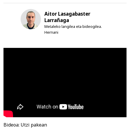
Aitor Lasagabaster
Larrañaga
Metaleko langilea eta bideogilea.
Hernani
Bideoa: Utzi pakean