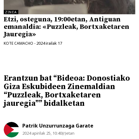
ZINEA
Etzi, osteguna, 19:00etan, Antiguan
emanaldia: «Puzzleak, Bortxaketaren
Jauregia»
2024 irailak 17
KOTE CAMACHO
-
Erantzun bat “Bideoa: Donostiako
Giza Eskubideen Zinemaldian
“Puzzleak, Bortxaketaren
jauregia”” bidalketan
Patrik Unzurrunzaga Garate
2024 apirilak 25, 10:40(r)etan