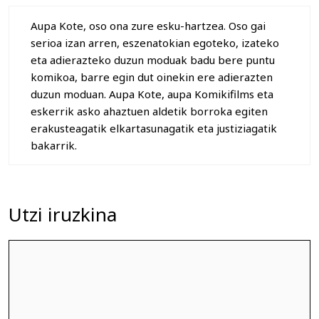
Aupa Kote, oso ona zure esku-hartzea. Oso gai
serioa izan arren, eszenatokian egoteko, izateko
eta adierazteko duzun moduak badu bere puntu
komikoa, barre egin dut oinekin ere adierazten
duzun moduan. Aupa Kote, aupa Komikifilms eta
eskerrik asko ahaztuen aldetik borroka egiten
erakusteagatik elkartasunagatik eta justiziagatik
bakarrik.
Utzi iruzkina
Iruzkina