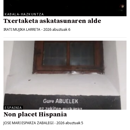
KABALA-HAZKUNTZA
Txertaketa askatasunaren alde
IRATI MUJIKA LARRETA
-
2026 abuztuak 6
ESPAINIA
Non placet Hispania
JOSE MARI ESPARZA ZABALEGI
-
2026 abuztuak 5