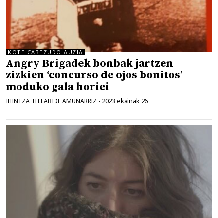
KOTE CABEZUDO AUZIA
Angry Brigadek bonbak jartzen
zizkien ‘concurso de ojos bonitos’
moduko gala horiei
2023 ekainak 26
IHINTZA TELLABIDE AMUNARRIZ
-