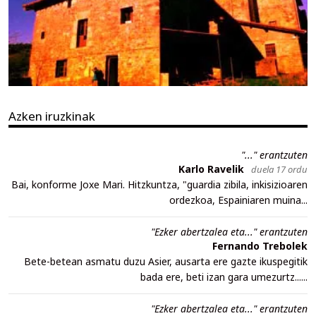
Azken iruzkinak
"..." erantzuten
Karlo Ravelik
duela 17 ordu
Bai, konforme Joxe Mari. Hitzkuntza, "guardia zibila, inkisizioaren
ordezkoa, Espainiaren muina...
"Ezker abertzalea eta..." erantzuten
Fernando Trebolek
Bete-betean asmatu duzu Asier, ausarta ere gazte ikuspegitik
bada ere, beti izan gara umezurtz......
"Ezker abertzalea eta..." erantzuten