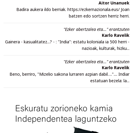
Aitor Unanuek
Badira aukera ildo berriak. https://ezkernazionala.eus/ Joan
batzen edo sortzen herriz herri.
"Ezker abertzalea eta..." erantzuten
Karlo Ravelik
Gainera - kasualitatez...? - : "India": estatu koloniala ia 500 herri -
nazioak, kulturak, hizku...
"Ezker abertzalea eta..." erantzuten
Karlo Ravelik
Beno, berriro, "Mizelio sakona lurraren azpian dabil….".... Indiar
estatuan bezela: la...