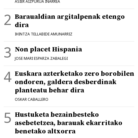
ASIER AIZPURUA IÑARREA
Baraualdian argitalpenak etengo
dira
IHINTZA TELLABIDE AMUNARRIZ
Non placet Hispania
JOSE MARI ESPARZA ZABALEGI
Euskara azterketako zero borobilen
ondoren, galdera desberdinak
planteatu behar dira
OSKAR CABALLERO
Hustuketa bezainbesteko
asebetetzea, barauak ekarritako
benetako altxorra