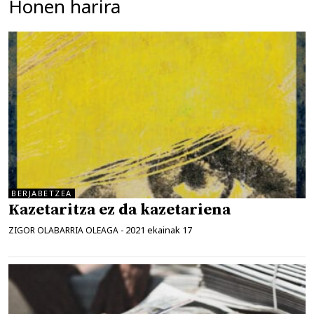
Honen harira
BERJABETZEA
Kazetaritza ez da kazetariena
2021 ekainak 17
ZIGOR OLABARRIA OLEAGA
-