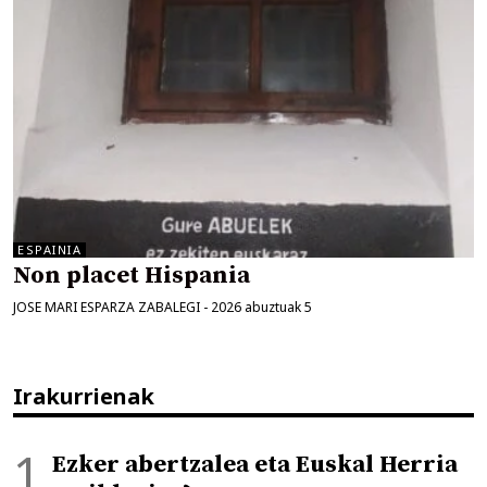
ESPAINIA
Non placet Hispania
JOSE MARI ESPARZA ZABALEGI
-
2026 abuztuak 5
Irakurrienak
Ezker abertzalea eta Euskal Herria