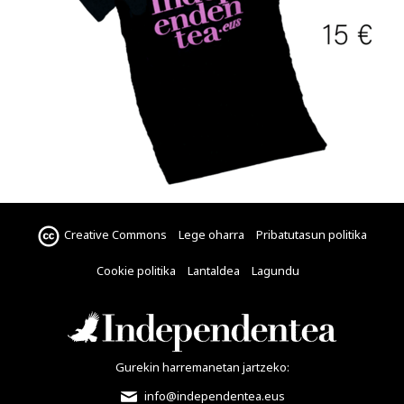
Creative Commons
Lege oharra
Pribatutasun politika
Cookie politika
Lantaldea
Lagundu
Gurekin harremanetan jartzeko:
info@independentea.eus