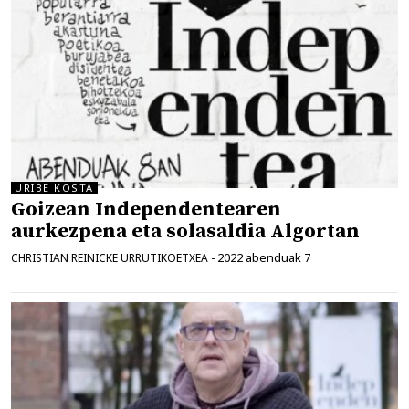
URIBE KOSTA
Goizean Independentearen
aurkezpena eta solasaldia Algortan
2022 abenduak 7
CHRISTIAN REINICKE URRUTIKOETXEA
-