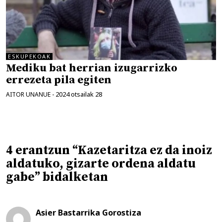
ESKUPEKOAK
Mediku bat herrian izugarrizko
errezeta pila egiten
2024 otsailak 28
AITOR UNANUE
-
4 erantzun “Kazetaritza ez da inoiz
aldatuko, gizarte ordena aldatu
gabe” bidalketan
Asier Bastarrika Gorostiza