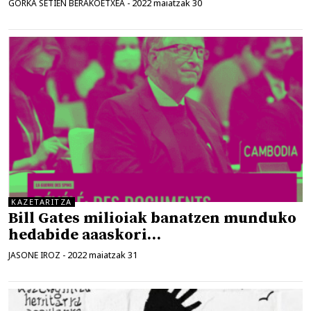
2022 maiatzak 30
GORKA SETIEN BERAKOETXEA
-
KAZETARITZA
Bill Gates milioiak banatzen munduko
hedabide aaaskori…
2022 maiatzak 31
JASONE IROZ
-