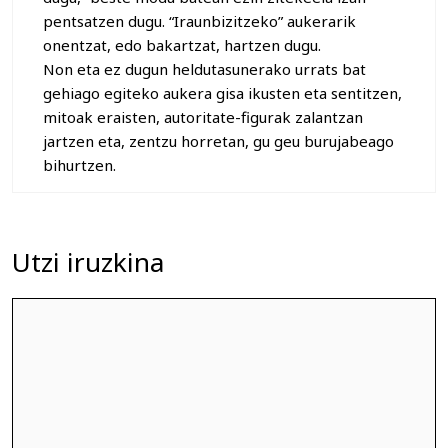
pentsatzen dugu. “Iraunbizitzeko” aukerarik
onentzat, edo bakartzat, hartzen dugu.
Non eta ez dugun heldutasunerako urrats bat
gehiago egiteko aukera gisa ikusten eta sentitzen,
mitoak eraisten, autoritate-figurak zalantzan
jartzen eta, zentzu horretan, gu geu burujabeago
bihurtzen.
Utzi iruzkina
Iruzkina