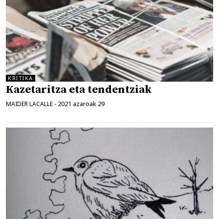
KRITIKA
Kazetaritza eta tendentziak
2021 azaroak 29
MAIDER LACALLE
-