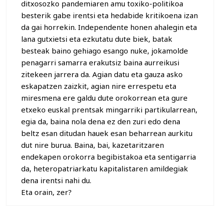
ditxosozko pandemiaren amu toxiko-politikoa
besterik gabe irentsi eta hedabide kritikoena izan
da gai horrekin. Independente honen ahalegin eta
lana gutxietsi eta ezkutatu dute biek, batak
besteak baino gehiago esango nuke, jokamolde
penagarri samarra erakutsiz baina aurreikusi
zitekeen jarrera da. Agian datu eta gauza asko
eskapatzen zaizkit, agian nire errespetu eta
miresmena ere galdu dute orokorrean eta gure
etxeko euskal prentsak mingarriki partikularrean,
egia da, baina nola dena ez den zuri edo dena
beltz esan ditudan hauek esan beharrean aurkitu
dut nire burua. Baina, bai, kazetaritzaren
endekapen orokorra begibistakoa eta sentigarria
da, heteropatriarkatu kapitalistaren amildegiak
dena irentsi nahi du.
Eta orain, zer?