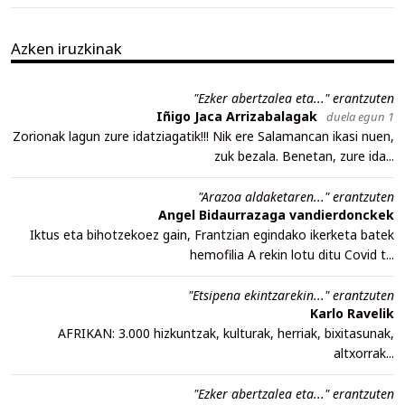
Azken iruzkinak
"Ezker abertzalea eta..." erantzuten
Iñigo Jaca Arrizabalagak
duela egun 1
Zorionak lagun zure idatziagatik!!! Nik ere Salamancan ikasi nuen,
zuk bezala. Benetan, zure ida...
"Arazoa aldaketaren..." erantzuten
Angel Bidaurrazaga vandierdonckek
Iktus eta bihotzekoez gain, Frantzian egindako ikerketa batek
hemofilia A rekin lotu ditu Covid t...
"Etsipena ekintzarekin..." erantzuten
Karlo Ravelik
AFRIKAN: 3.000 hizkuntzak, kulturak, herriak, bixitasunak,
altxorrak...
"Ezker abertzalea eta..." erantzuten