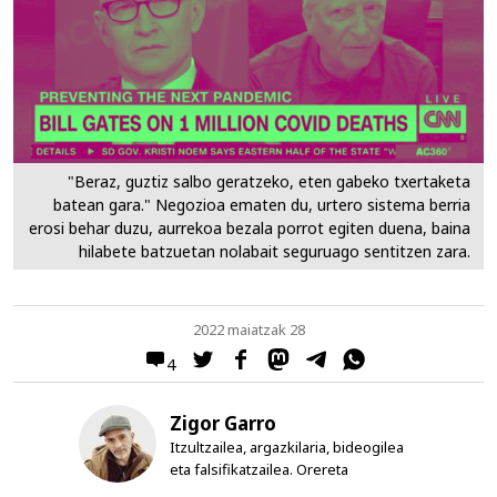
"Beraz, guztiz salbo geratzeko, eten gabeko txertaketa
batean gara." Negozioa ematen du, urtero sistema berria
erosi behar duzu, aurrekoa bezala porrot egiten duena, baina
hilabete batzuetan nolabait seguruago sentitzen zara.
2022 maiatzak 28
4
Zigor Garro
Itzultzailea, argazkilaria, bideogilea
eta falsifikatzailea. Orereta