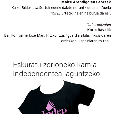
Maite Arandigoien Leorzak
Kaixo,Bilduk eta Sortuk ederki dakite norantz doazen. Duela
15/20 urtetik, haien helburua da es...
"..." erantzuten
Karlo Ravelik
Bai, konforme Joxe Mari. Hitzkuntza, "guardia zibila, inkisizioaren
ordezkoa, Espainiaren muina...