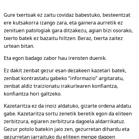
Gure txertoak ez zaitu covidaz babestuko, besteentzat
ere kutsakorra izango zara, eta gainera aurretik ez
zenituen patologiak gara ditzakezu, agian bizi osorako,
txerto batek ez bazaitu hiltzen. Beraz, txerta zaitez
urtean bitan.
Eta egon badago zabor hau irensten duenik.
Ez dakit zenbat gezur esan dezakeen kazetari batek,
zenbat kontrastatu gabeko “informazio” argitaratu,
zenbat aldiz traizionatu irakurlearen konfiantza,
konfiantza hori galtzeko.
Kazetaritza ez da inoiz aldatuko, gizarte ordena aldatu
gabe. Kazetaritza sortu zenetik beretik egon da eliteen
zerbitzura, egiaren zerbitzura dagoela aldarrikatuz.
Gezur potolo batekin jaio zen, gezurretan dihardu eta
gezurretan jarraituko du eliteen menpe dagoen