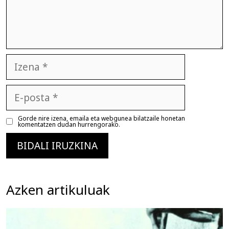
Izena
E-
posta
Gorde nire izena, emaila eta webgunea bilatzaile honetan
komentatzen dudan hurrengorako.
Azken artikuluak