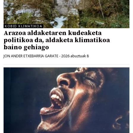
KOBID KLIMATIKOA
Arazoa aldaketaren kudeaketa
politikoa da, aldaketa klimatikoa
baino gehiago
JON ANDER ETXEBARRIA GARATE
-
2026 abuztuak 8