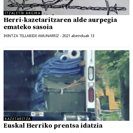
ITZALETIK ARGIRA
Herri-kazetaritzaren alde aurpegia
emateko sasoia
2021 abenduak 13
IHINTZA TELLABIDE AMUNARRIZ
-
KAZETARITZA
Euskal Herriko prentsa idatzia