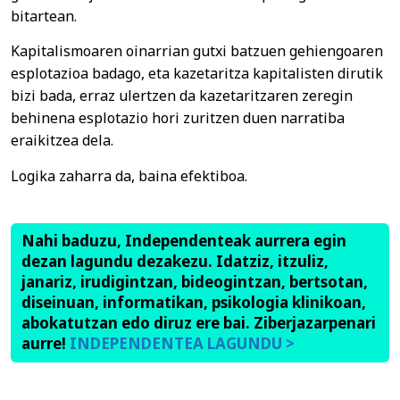
bitartean.
Kapitalismoaren oinarrian gutxi batzuen gehiengoaren
esplotazioa badago, eta kazetaritza kapitalisten dirutik
bizi bada, erraz ulertzen da kazetaritzaren zeregin
behinena esplotazio hori zuritzen duen narratiba
eraikitzea dela.
Logika zaharra da, baina efektiboa.
Nahi baduzu, Independenteak aurrera egin
dezan lagundu dezakezu. Idatziz, itzuliz,
janariz, irudigintzan, bideogintzan, bertsotan,
diseinuan, informatikan, psikologia klinikoan,
abokatutzan edo diruz ere bai. Ziberjazarpenari
aurre!
INDEPENDENTEA LAGUNDU >