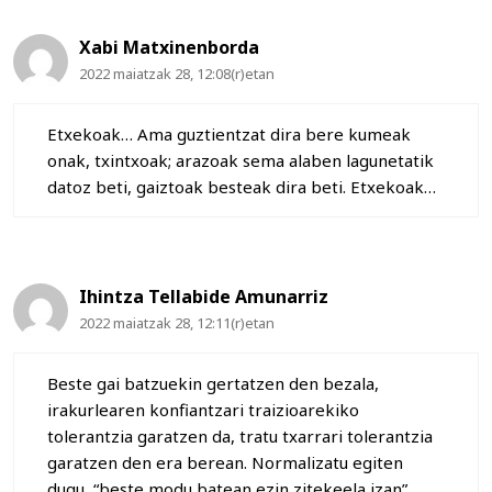
Xabi Matxinenborda
2022 maiatzak 28, 12:08(r)etan
Etxekoak… Ama guztientzat dira bere kumeak
onak, txintxoak; arazoak sema alaben lagunetatik
datoz beti, gaiztoak besteak dira beti. Etxekoak…
Ihintza Tellabide Amunarriz
2022 maiatzak 28, 12:11(r)etan
Beste gai batzuekin gertatzen den bezala,
irakurlearen konfiantzari traizioarekiko
tolerantzia garatzen da, tratu txarrari tolerantzia
garatzen den era berean. Normalizatu egiten
dugu, “beste modu batean ezin zitekeela izan”