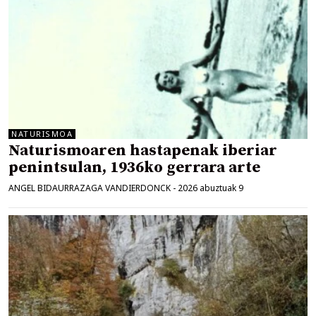
NATURISMOA
Naturismoaren hastapenak iberiar
penintsulan, 1936ko gerrara arte
ANGEL BIDAURRAZAGA VANDIERDONCK
-
2026 abuztuak 9