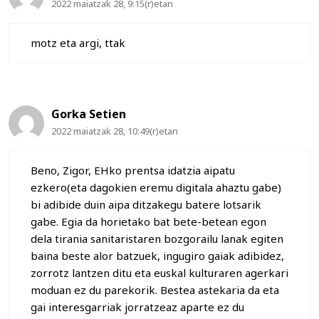
2022 maiatzak 28, 9:15(r)etan
motz eta argi, ttak
Gorka Setien
2022 maiatzak 28, 10:49(r)etan
Beno, Zigor, EHko prentsa idatzia aipatu
ezkero(eta dagokien eremu digitala ahaztu gabe)
bi adibide duin aipa ditzakegu batere lotsarik
gabe. Egia da horietako bat bete-betean egon
dela tirania sanitaristaren bozgorailu lanak egiten
baina beste alor batzuek, ingugiro gaiak adibidez,
zorrotz lantzen ditu eta euskal kulturaren agerkari
moduan ez du parekorik. Bestea astekaria da eta
gai interesgarriak jorratzeaz aparte ez du