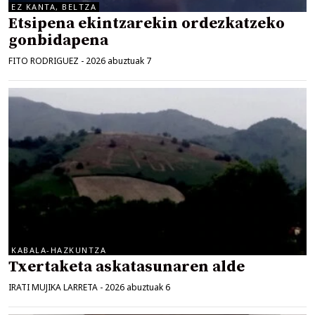
EZ KANTA, BELTZA
Etsipena ekintzarekin ordezkatzeko
gonbidapena
FITO RODRIGUEZ
-
2026 abuztuak 7
KABALA-HAZKUNTZA
Txertaketa askatasunaren alde
IRATI MUJIKA LARRETA
-
2026 abuztuak 6