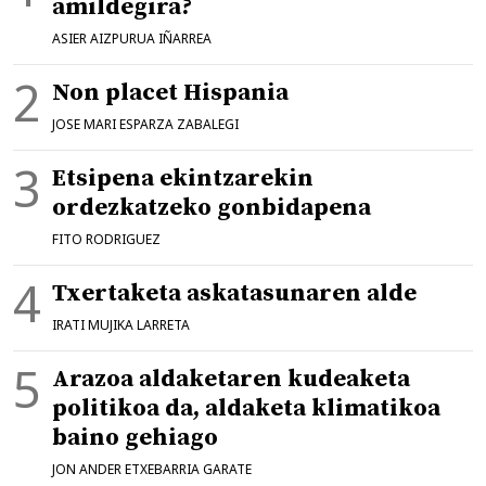
amildegira?
ASIER AIZPURUA IÑARREA
Non placet Hispania
JOSE MARI ESPARZA ZABALEGI
Etsipena ekintzarekin
ordezkatzeko gonbidapena
FITO RODRIGUEZ
Txertaketa askatasunaren alde
IRATI MUJIKA LARRETA
Arazoa aldaketaren kudeaketa
politikoa da, aldaketa klimatikoa
baino gehiago
JON ANDER ETXEBARRIA GARATE