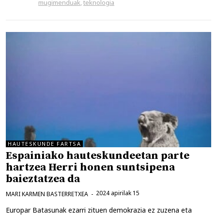
mugimenduak
,
teknologia
HAUTESKUNDE FARTSA
Espainiako hauteskundeetan parte
hartzea Herri honen suntsipena
baieztatzea da
2024 apirilak 15
MARI KARMEN BASTERRETXEA
Europar Batasunak ezarri zituen demokrazia ez zuzena eta