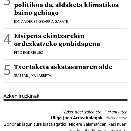
politikoa da, aldaketa klimatikoa
baino gehiago
JON ANDER ETXEBARRIA GARATE
Etsipena ekintzarekin
ordezkatzeko gonbidapena
FITO RODRIGUEZ
Txertaketa askatasunaren alde
IRATI MUJIKA LARRETA
Azken iruzkinak
"Ezker abertzalea eta..." erantzuten
Iñigo Jaca Arrizabalagak
duela 2 egun
Zorionak lagun zure idatziagatik!!! Nik ere Salamancan ikasi nuen,
zuk bezala. Benetan, zure ida...