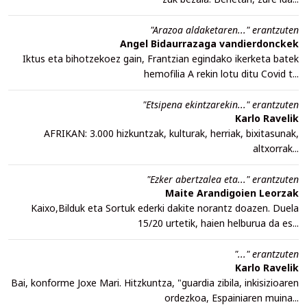
"Arazoa aldaketaren..." erantzuten
Angel Bidaurrazaga vandierdonckek
Iktus eta bihotzekoez gain, Frantzian egindako ikerketa batek
hemofilia A rekin lotu ditu Covid t...
"Etsipena ekintzarekin..." erantzuten
Karlo Ravelik
AFRIKAN: 3.000 hizkuntzak, kulturak, herriak, bixitasunak,
altxorrak...
"Ezker abertzalea eta..." erantzuten
Maite Arandigoien Leorzak
Kaixo,Bilduk eta Sortuk ederki dakite norantz doazen. Duela
15/20 urtetik, haien helburua da es...
"..." erantzuten
Karlo Ravelik
Bai, konforme Joxe Mari. Hitzkuntza, "guardia zibila, inkisizioaren
ordezkoa, Espainiaren muina...