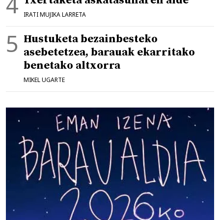
Txertaketa askatasunaren alde
IRATI MUJIKA LARRETA
Hustuketa bezainbesteko
asebetetzea, barauak ekarritako
benetako altxorra
MIKEL UGARTE