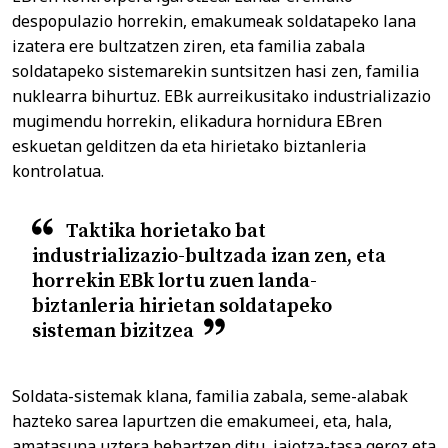
despopulazio horrekin, emakumeak soldatapeko lana
izatera ere bultzatzen ziren, eta familia zabala
soldatapeko sistemarekin suntsitzen hasi zen, familia
nuklearra bihurtuz. EBk aurreikusitako industrializazio
mugimendu horrekin, elikadura hornidura EBren
eskuetan gelditzen da eta hirietako biztanleria
kontrolatua.
Taktika horietako bat
industrializazio-bultzada izan zen, eta
horrekin EBk lortu zuen landa-
biztanleria hirietan soldatapeko
sisteman bizitzea
Soldata-sistemak klana, familia zabala, seme-alabak
hazteko sarea lapurtzen die emakumeei, eta, hala,
amatasuna uztera behartzen ditu, jaiotza-tasa geroz eta