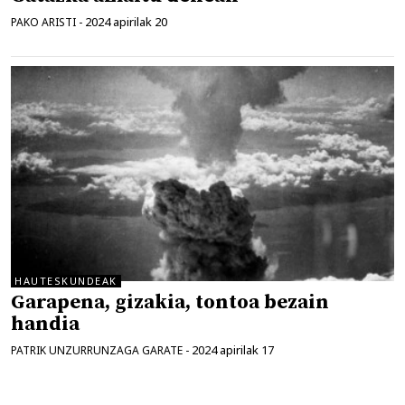
2024 apirilak 20
PAKO ARISTI
-
HAUTESKUNDEAK
Garapena, gizakia, tontoa bezain
handia
2024 apirilak 17
PATRIK UNZURRUNZAGA GARATE
-