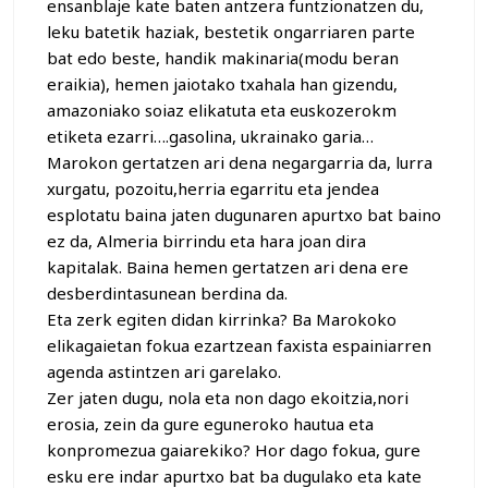
ensanblaje kate baten antzera funtzionatzen du,
leku batetik haziak, bestetik ongarriaren parte
bat edo beste, handik makinaria(modu beran
eraikia), hemen jaiotako txahala han gizendu,
amazoniako soiaz elikatuta eta euskozerokm
etiketa ezarri….gasolina, ukrainako garia…
Marokon gertatzen ari dena negargarria da, lurra
xurgatu, pozoitu,herria egarritu eta jendea
esplotatu baina jaten dugunaren apurtxo bat baino
ez da, Almeria birrindu eta hara joan dira
kapitalak. Baina hemen gertatzen ari dena ere
desberdintasunean berdina da.
Eta zerk egiten didan kirrinka? Ba Marokoko
elikagaietan fokua ezartzean faxista espainiarren
agenda astintzen ari garelako.
Zer jaten dugu, nola eta non dago ekoitzia,nori
erosia, zein da gure eguneroko hautua eta
konpromezua gaiarekiko? Hor dago fokua, gure
esku ere indar apurtxo bat ba dugulako eta kate