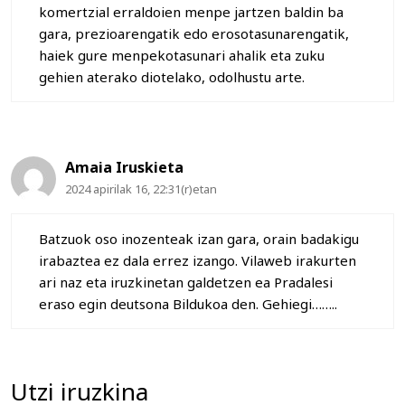
komertzial erraldoien menpe jartzen baldin ba
gara, prezioarengatik edo erosotasunarengatik,
haiek gure menpekotasunari ahalik eta zuku
gehien aterako diotelako, odolhustu arte.
Amaia Iruskieta
2024 apirilak 16, 22:31(r)etan
Batzuok oso inozenteak izan gara, orain badakigu
irabaztea ez dala errez izango. Vilaweb irakurten
ari naz eta iruzkinetan galdetzen ea Pradalesi
eraso egin deutsona Bildukoa den. Gehiegi……..
Utzi iruzkina