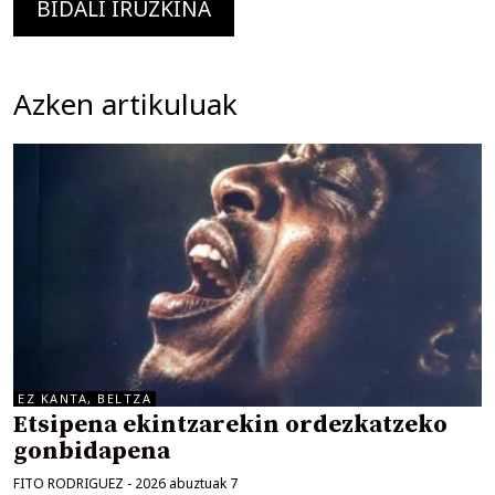
Azken artikuluak
EZ KANTA, BELTZA
Etsipena ekintzarekin ordezkatzeko
gonbidapena
FITO RODRIGUEZ
-
2026 abuztuak 7