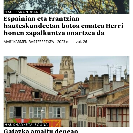
HAUTESKUNDEAK
Espainian eta Frantzian
hauteskundeetan botoa ematea Herri
honen zapalkuntza onartzea da
2023 maiatzak 26
MARI KARMEN BASTERRETXEA
-
HAUSNARKETA-EGUNA
Gatazka amaitu denean