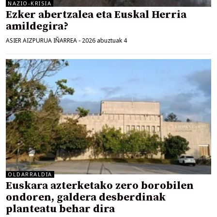
NAZIO-KRISIA
Ezker abertzalea eta Euskal Herria
amildegira?
ASIER AIZPURUA IÑARREA
-
2026 abuztuak 4
OLDARRALDIA
Euskara azterketako zero borobilen
ondoren, galdera desberdinak
planteatu behar dira