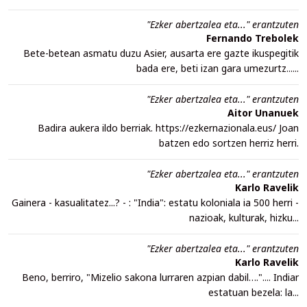
"Ezker abertzalea eta..." erantzuten
Fernando Trebolek
Bete-betean asmatu duzu Asier, ausarta ere gazte ikuspegitik
bada ere, beti izan gara umezurtz......
"Ezker abertzalea eta..." erantzuten
Aitor Unanuek
Badira aukera ildo berriak. https://ezkernazionala.eus/ Joan
batzen edo sortzen herriz herri.
"Ezker abertzalea eta..." erantzuten
Karlo Ravelik
Gainera - kasualitatez...? - : "India": estatu koloniala ia 500 herri -
nazioak, kulturak, hizku...
"Ezker abertzalea eta..." erantzuten
Karlo Ravelik
Beno, berriro, "Mizelio sakona lurraren azpian dabil….".... Indiar
estatuan bezela: la...