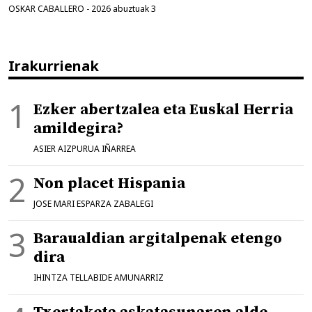
OSKAR CABALLERO
-
2026 abuztuak 3
Irakurrienak
Ezker abertzalea eta Euskal Herria
amildegira?
ASIER AIZPURUA IÑARREA
Non placet Hispania
JOSE MARI ESPARZA ZABALEGI
Baraualdian argitalpenak etengo
dira
IHINTZA TELLABIDE AMUNARRIZ