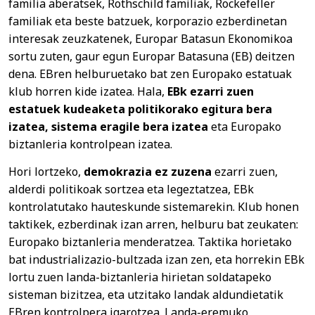
familia aberatsek, Rothschild familiak, Rockefeller
familiak eta beste batzuek, korporazio ezberdinetan
interesak zeuzkatenek, Europar Batasun Ekonomikoa
sortu zuten, gaur egun Europar Batasuna (EB) deitzen
dena. EBren helburuetako bat zen Europako estatuak
klub horren kide izatea. Hala,
EBk ezarri zuen
estatuek kudeaketa politikorako egitura bera
izatea, sistema eragile bera izatea
eta Europako
biztanleria kontrolpean izatea.
Hori lortzeko,
demokrazia ez zuzena
ezarri zuen,
alderdi politikoak sortzea eta legeztatzea, EBk
kontrolatutako hauteskunde sistemarekin. Klub honen
taktikek, ezberdinak izan arren, helburu bat zeukaten:
Europako biztanleria menderatzea. Taktika horietako
bat industrializazio-bultzada izan zen, eta horrekin EBk
lortu zuen landa-biztanleria hirietan soldatapeko
sisteman bizitzea, eta utzitako landak aldundietatik
EBren kontrolpera igarotzea. Landa-eremuko