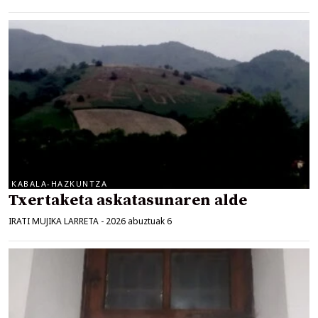
KABALA-HAZKUNTZA
Txertaketa askatasunaren alde
IRATI MUJIKA LARRETA
-
2026 abuztuak 6