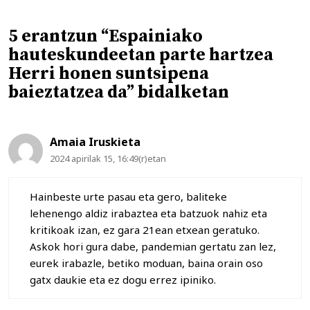
5 erantzun “Espainiako
hauteskundeetan parte hartzea
Herri honen suntsipena
baieztatzea da” bidalketan
Amaia Iruskieta
2024 apirilak 15, 16:49(r)etan
Hainbeste urte pasau eta gero, baliteke
lehenengo aldiz irabaztea eta batzuok nahiz eta
kritikoak izan, ez gara 21ean etxean geratuko.
Askok hori gura dabe, pandemian gertatu zan lez,
eurek irabazle, betiko moduan, baina orain oso
gatx daukie eta ez dogu errez ipiniko.