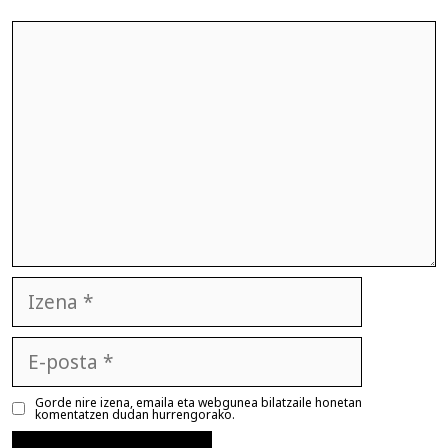
Iruzkina
Izena
E-
posta
Gorde nire izena, emaila eta webgunea bilatzaile honetan
komentatzen dudan hurrengorako.