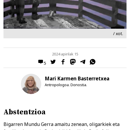
/ xot.
2024 apirilak 15
5
Mari Karmen Basterretxea
Antropologoa. Donostia.
Abstentzioa
Bigarren Mundu Gerra amaitu zenean, oligarkiek eta