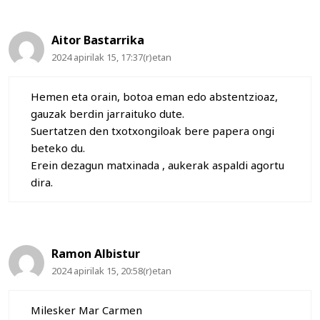
Aitor Bastarrika
2024 apirilak 15, 17:37(r)etan
Hemen eta orain, botoa eman edo abstentzioaz,
gauzak berdin jarraituko dute.
Suertatzen den txotxongiloak bere papera ongi
beteko du.
Erein dezagun matxinada , aukerak aspaldi agortu
dira.
Ramon Albistur
2024 apirilak 15, 20:58(r)etan
Milesker Mar Carmen