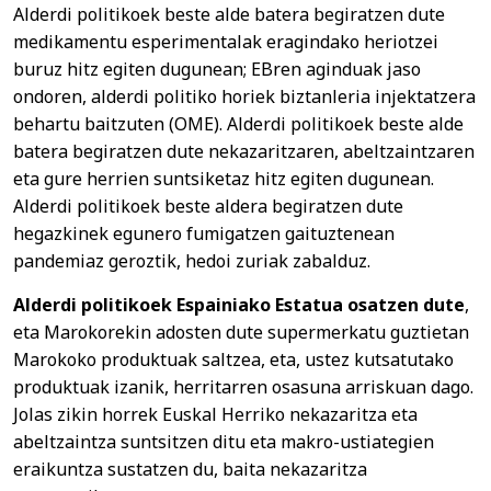
Alderdi politikoek beste alde batera begiratzen dute
medikamentu esperimentalak eragindako heriotzei
buruz hitz egiten dugunean; EBren aginduak jaso
ondoren, alderdi politiko horiek biztanleria injektatzera
behartu baitzuten (OME). Alderdi politikoek beste alde
batera begiratzen dute nekazaritzaren, abeltzaintzaren
eta gure herrien suntsiketaz hitz egiten dugunean.
Alderdi politikoek beste aldera begiratzen dute
hegazkinek egunero fumigatzen gaituztenean
pandemiaz geroztik, hedoi zuriak zabalduz.
Alderdi politikoek Espainiako Estatua osatzen dute
,
eta Marokorekin adosten dute supermerkatu guztietan
Marokoko produktuak saltzea, eta, ustez kutsatutako
produktuak izanik, herritarren osasuna arriskuan dago.
Jolas zikin horrek Euskal Herriko nekazaritza eta
abeltzaintza suntsitzen ditu eta makro-ustiategien
eraikuntza sustatzen du, baita nekazaritza