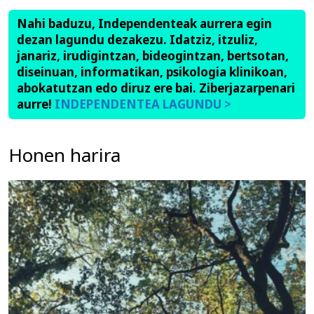
Nahi baduzu, Independenteak aurrera egin
dezan lagundu dezakezu. Idatziz, itzuliz,
janariz, irudigintzan, bideogintzan, bertsotan,
diseinuan, informatikan, psikologia klinikoan,
abokatutzan edo diruz ere bai. Ziberjazarpenari
aurre!
INDEPENDENTEA LAGUNDU >
Honen harira