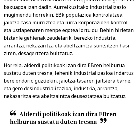
baxuagoa izan dadin. Aurreikusitako industrializazio
mugimendu horrekin, EBk populazioa kontrolatzea,
jaiotza-tasa murriztea eta lurra korporazioen kontrol
eta ustiapenaren menpe egotea lortu du. Behin hirietan
biztanle gehienak zeudelarik, berezko industria,
arrantza, nekazaritza eta abeltzaintza suntsitzen hasi
ziren, desagertzera bultzatuz.
Horrela, alderdi politikoak izan dira EBren helburua
sustatu duten tresna, lehenik industrializazioa indartuz
bere ondorio guztiekin, jaiotza-tasaren jaitsiera barne,
eta gero desindustrializazioa, industria, arrantza,
nekazaritza eta abeltzaintza deuseztatzea bultzatuz.
Alderdi politikoak izan dira EBren
helburua sustatu duten tresna