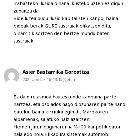
Irabazteko ilusioa oihana ikusteko uzten ez digun
zuhaitza da.
Bide luzea dugu ilusio kapitalisten kanpo, baina
bideak berak GURE sustraiak elikatzen ditu,
oinarritik sortzen den bertze mundu baten
sustraiak
Asier Bastarrika Gorostiza
2024 apirilak 16, 13:15(r)etan
Ez da nire asmoa hauteskunde kanpaina parte
hartzea, eta oso ados nago diozunaren parte handi
batekin baina kirrinka egin dit Marokoren
aipamenak, saiatuko naiz azaltzen:
Hemen jaten dugunaren ia %100 kanpotik dator
hala edo nola. Elikadura sistemak automobil