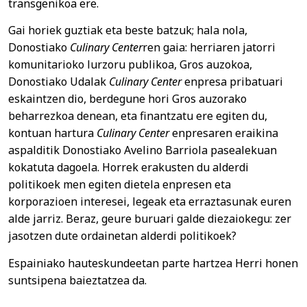
transgenikoa ere.
Gai horiek guztiak eta beste batzuk; hala nola,
Donostiako
Culinary Center
ren gaia: herriaren jatorri
komunitarioko lurzoru publikoa, Gros auzokoa,
Donostiako Udalak
Culinary Center
enpresa pribatuari
eskaintzen dio, berdegune hori Gros auzorako
beharrezkoa denean, eta finantzatu ere egiten du,
kontuan hartura
Culinary Center
enpresaren eraikina
aspalditik Donostiako Avelino Barriola pasealekuan
kokatuta dagoela. Horrek erakusten du alderdi
politikoek men egiten dietela enpresen eta
korporazioen interesei, legeak eta erraztasunak euren
alde jarriz. Beraz, geure buruari galde diezaiokegu: zer
jasotzen dute ordainetan alderdi politikoek?
Espainiako hauteskundeetan parte hartzea Herri honen
suntsipena baieztatzea da.