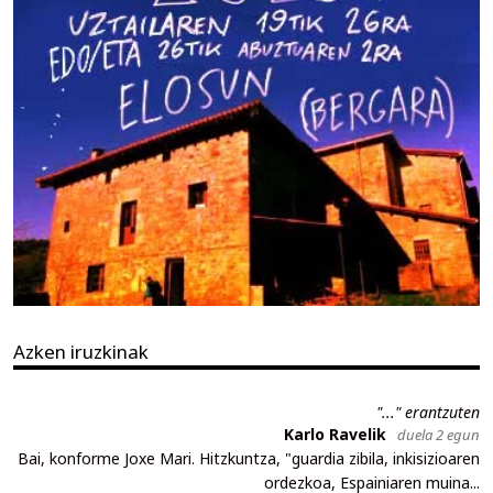
Azken iruzkinak
"..." erantzuten
Karlo Ravelik
duela 2 egun
Bai, konforme Joxe Mari. Hitzkuntza, "guardia zibila, inkisizioaren
ordezkoa, Espainiaren muina...