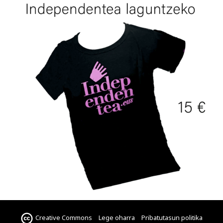
Creative Commons
Lege oharra
Pribatutasun politika