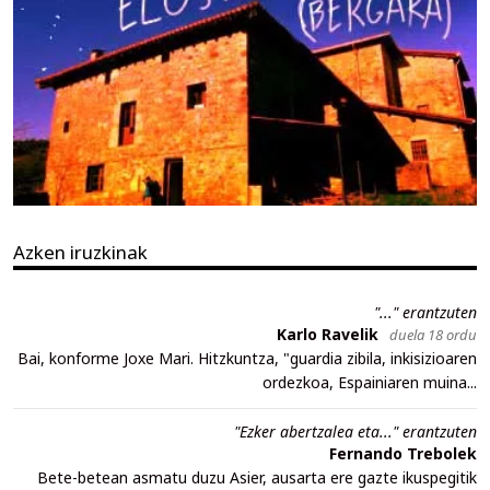
Azken iruzkinak
"..." erantzuten
Karlo Ravelik
duela 18 ordu
Bai, konforme Joxe Mari. Hitzkuntza, "guardia zibila, inkisizioaren
ordezkoa, Espainiaren muina...
"Ezker abertzalea eta..." erantzuten
Fernando Trebolek
Bete-betean asmatu duzu Asier, ausarta ere gazte ikuspegitik