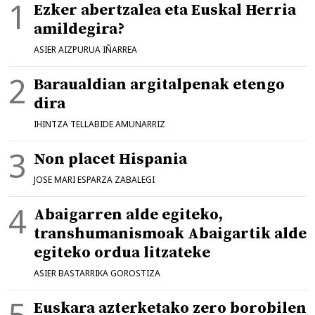
Ezker abertzalea eta Euskal Herria
amildegira?
ASIER AIZPURUA IÑARREA
Baraualdian argitalpenak etengo
dira
IHINTZA TELLABIDE AMUNARRIZ
Non placet Hispania
JOSE MARI ESPARZA ZABALEGI
Abaigarren alde egiteko,
transhumanismoak Abaigartik alde
egiteko ordua litzateke
ASIER BASTARRIKA GOROSTIZA
Euskara azterketako zero borobilen