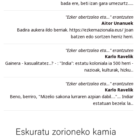
bada ere, beti izan gara umezurtz......
"Ezker abertzalea eta..." erantzuten
Aitor Unanuek
Badira aukera ildo berriak. https://ezkernazionala.eus/ Joan
batzen edo sortzen herriz herri.
"Ezker abertzalea eta..." erantzuten
Karlo Ravelik
Gainera - kasualitatez...? - : "India": estatu koloniala ia 500 herri -
nazioak, kulturak, hizku...
"Ezker abertzalea eta..." erantzuten
Karlo Ravelik
Beno, berriro, "Mizelio sakona lurraren azpian dabil….".... Indiar
estatuan bezela: la...