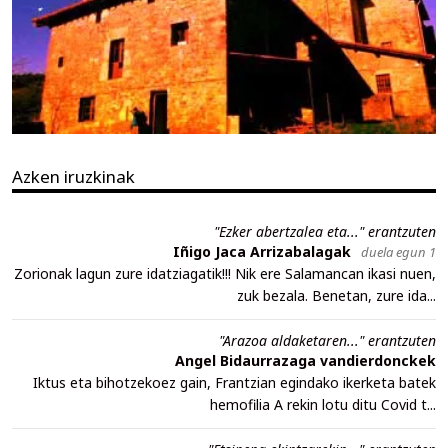
Azken iruzkinak
"Ezker abertzalea eta..." erantzuten
Iñigo Jaca Arrizabalagak
duela egun 1
Zorionak lagun zure idatziagatik!!! Nik ere Salamancan ikasi nuen,
zuk bezala. Benetan, zure ida...
"Arazoa aldaketaren..." erantzuten
Angel Bidaurrazaga vandierdonckek
Iktus eta bihotzekoez gain, Frantzian egindako ikerketa batek
hemofilia A rekin lotu ditu Covid t...