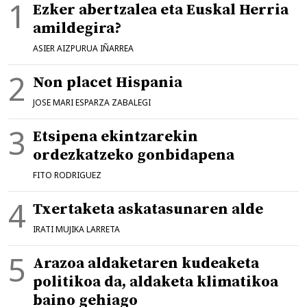
Ezker abertzalea eta Euskal Herria
amildegira?
ASIER AIZPURUA IÑARREA
Non placet Hispania
JOSE MARI ESPARZA ZABALEGI
Etsipena ekintzarekin
ordezkatzeko gonbidapena
FITO RODRIGUEZ
Txertaketa askatasunaren alde
IRATI MUJIKA LARRETA
Arazoa aldaketaren kudeaketa
politikoa da, aldaketa klimatikoa
baino gehiago