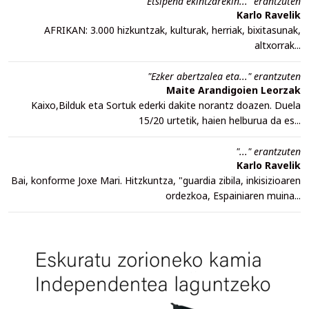
"Etsipena ekintzarekin..." erantzuten
Karlo Ravelik
AFRIKAN: 3.000 hizkuntzak, kulturak, herriak, bixitasunak,
altxorrak...
"Ezker abertzalea eta..." erantzuten
Maite Arandigoien Leorzak
Kaixo,Bilduk eta Sortuk ederki dakite norantz doazen. Duela
15/20 urtetik, haien helburua da es...
"..." erantzuten
Karlo Ravelik
Bai, konforme Joxe Mari. Hitzkuntza, "guardia zibila, inkisizioaren
ordezkoa, Espainiaren muina...