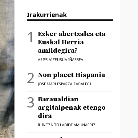
Irakurrienak
Ezker abertzalea eta
Euskal Herria
amildegira?
ASIER AIZPURUA IÑARREA
Non placet Hispania
JOSE MARI ESPARZA ZABALEGI
Baraualdian
argitalpenak etengo
dira
IHINTZA TELLABIDE AMUNARRIZ