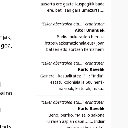
ausarta ere gazte ikuspegitik bada
ere, beti izan gara umezurtz......
"Ezker abertzalea eta..." erantzuten
Aitor Unanuek
njak,
Badira aukera ildo berriak.
https://ezkernazionala.eus/ Joan
agoa,
batzen edo sortzen herriz herri.
"Ezker abertzalea eta..." erantzuten
Karlo Ravelik
e
Gainera - kasualitatez...? - : "India":
estatu koloniala ia 500 herri -
i
nazioak, kulturak, hizku...
baino
"Ezker abertzalea eta..." erantzuten
Karlo Ravelik
l,
Beno, berriro, "Mizelio sakona
lurraren azpian dabil….".... Indiar
rela,
estatuan bezela: la...