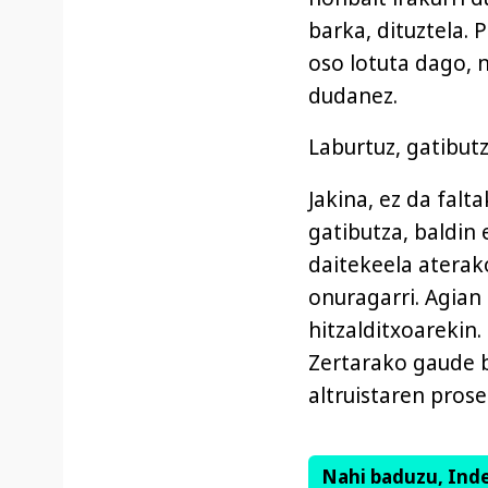
barka, dituztela. 
oso lotuta dago, 
dudanez.
Laburtuz, gatibutz
Jakina, ez da falt
gatibutza, baldin 
daitekeela aterako
onuragarri. Agian 
hitzalditxoarekin.
Zertarako gaude b
altruistaren pros
Nahi baduzu, Ind