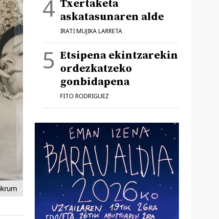
Txertaketa
askatasunaren alde
IRATI MUJIKA LARRETA
Etsipena ekintzarekin
ordezkatzeko
gonbidapena
FITO RODRIGUEZ
ikrum