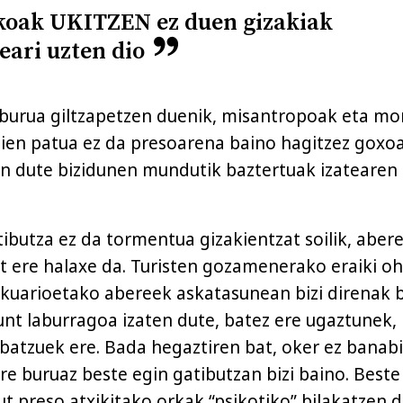
oak UKITZEN ez duen gizakiak
zeari uzten dio
 burua giltzapetzen duenik, misantropoak eta mo
aien patua ez da presoarena baino hagitzez goxo
en dute bizidunen mundutik baztertuak izatearen
ibutza ez da tormentua gizakientzat soilik, aber
 ere halaxe da. Turisten gozamenerako eraiki oh
akuarioetako abereek askatasunean bizi direnak 
runt laburragoa izaten dute, batez ere ugaztunek,
batzuek ere. Bada hegaztiren bat, oker ez banabi
e buruaz beste egin gatibutzan bizi baino. Beste
ut preso atxikitako orkak “psikotiko” bilakatzen di