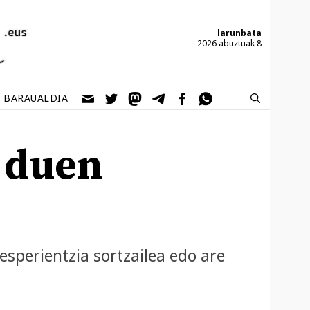
larunbata
2026 abuztuak 8
BARAUALDIA
n duen
 esperientzia sortzailea edo are