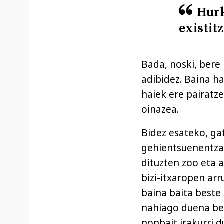
Hurk
existit
Bada, noski, bere
adibidez. Baina h
haiek ere pairatz
oinazea.
Bidez esateko, gat
gehientsuenentzat
dituzten zoo eta 
bizi-itxaropen ar
baina baita beste 
nahiago duena ber
nonbait irakurri d