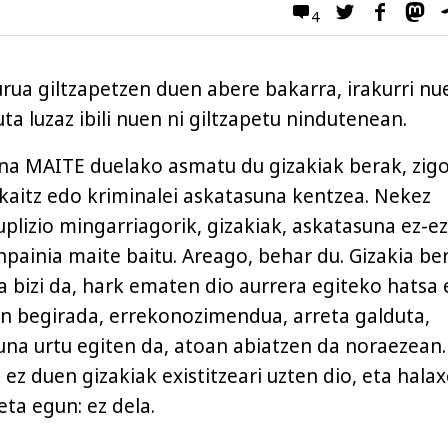
4
urua giltzapetzen duen abere bakarra, irakurri nu
a luzaz ibili nuen ni giltzapetu nindutenean.
na MAITE duelako asmatu du gizakiak berak, zig
akaitz edo kriminalei askatasuna kentzea. Nekez
uplizio mingarriagorik, gizakiak, askatasuna ez-ez
npainia maite baitu. Areago, behar du. Gizakia be
 bizi da, hark ematen dio aurrera egiteko hatsa 
n begirada, errekonozimendua, arreta galduta,
una urtu egiten da, atoan abiatzen da noraezean.
z duen gizakiak existitzeari uzten dio, eta halax
eta egun: ez dela.