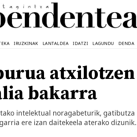
TEKA
IRUZKINAK
LANTALDEA
IDATZI
LAGUNDU
DENDA
burua atxilotze
lia bakarra
altako intelektual noragabeturik, gatibutza
garria ere izan daitekeela aterako dizunik.