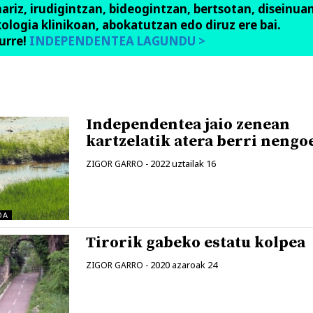
anariz, irudigintzan, bideogintzan, bertsotan, diseinuan
ologia klinikoan, abokatutzan edo diruz ere bai.
urre!
INDEPENDENTEA LAGUNDU >
Independentea jaio zenean
kartzelatik atera berri nengo
2022 uztailak 16
ZIGOR GARRO
-
OA
Tirorik gabeko estatu kolpea
2020 azaroak 24
ZIGOR GARRO
-