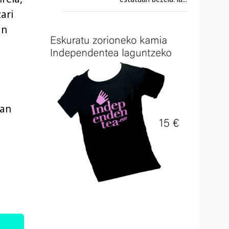
ari
an
zan