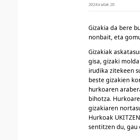
2024 irailak 20
Gizakia da bere b
nonbait, eta gomut
Gizakiak askatasu
gisa, gizaki mold
irudika zitekeen s
beste gizakien ko
hurkoaren arabera
bihotza. Hurkoare
gizakiaren nortas
Hurkoak UKITZEN e
sentitzen du, gau 