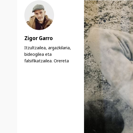
Zigor Garro
Itzultzailea, argazkilaria,
bideogilea eta
falsifikatzailea. Orereta