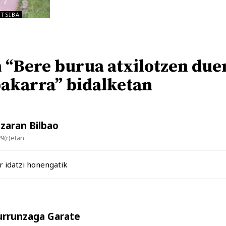
TSIBA
 “Bere burua atxilotzen due
bakarra” bidalketan
azaran Bilbao
29(r)etan
r idatzi honengatik
urrunzaga Garate