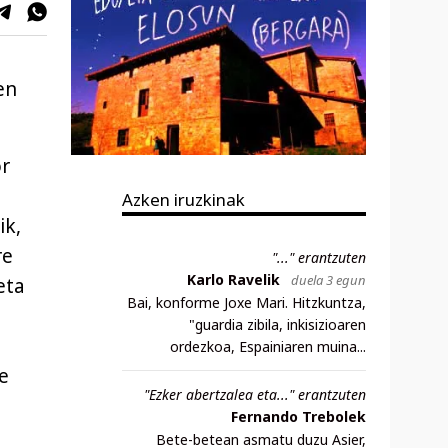
en
or
Azken iruzkinak
ik,
re
"..." erantzuten
Karlo Ravelik
duela 3 egun
eta
Bai, konforme Joxe Mari. Hitzkuntza,
"guardia zibila, inkisizioaren
ordezkoa, Espainiaren muina...
e
"Ezker abertzalea eta..." erantzuten
Fernando Trebolek
Bete-betean asmatu duzu Asier,