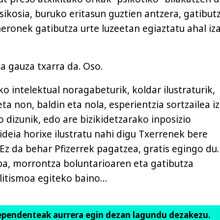
Psikosia, buruko eritasun guztien antzera, gatibutz
neronek gatibutza urte luzeetan egiaztatu ahal iz
a gauza txarra da. Oso.
ako intelektual noragabeturik, koldar ilustraturik,
eta non, baldin eta nola, esperientzia sortzailea i
 dizunik, edo are bizikidetzarako inposizio
ideia horixe ilustratu nahi digu Txerrenek bere
 Ez da behar Pfizerrek pagatzea, gratis egingo du.
a, morrontza boluntarioaren eta gatibutza
elitismoa egiteko baino…
ependenteak aurrera egin dezan lagundu dezakezu.