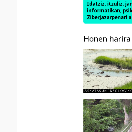
Idatziz, itzuliz, j
informatikan, psik
Ziberjazarpenari a
Honen harira
ASKATASUN IDEOLOGIK