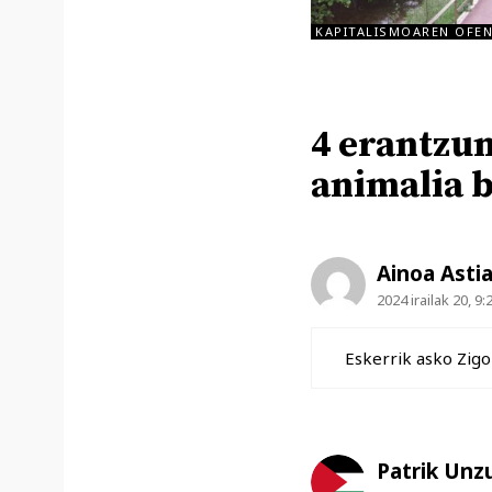
KAPITALISMOAREN OFEN
4 erantzun
animalia 
Ainoa Asti
2024 irailak 20, 9:
Eskerrik asko Zigo
Patrik Unz