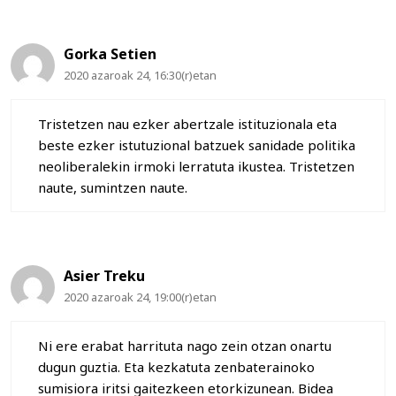
Gorka Setien
2020 azaroak 24, 16:30(r)etan
Tristetzen nau ezker abertzale istituzionala eta
beste ezker istutuzional batzuek sanidade politika
neoliberalekin irmoki lerratuta ikustea. Tristetzen
naute, sumintzen naute.
Asier Treku
2020 azaroak 24, 19:00(r)etan
Ni ere erabat harrituta nago zein otzan onartu
dugun guztia. Eta kezkatuta zenbaterainoko
sumisiora iritsi gaitezkeen etorkizunean. Bidea