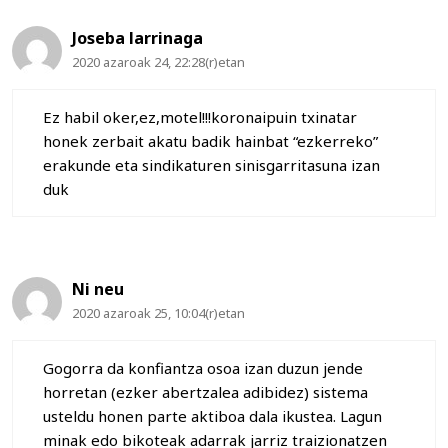
Joseba larrinaga
2020 azaroak 24, 22:28(r)etan
Ez habil oker,ez,motel!!!koronaipuin txinatar
honek zerbait akatu badik hainbat “ezkerreko”
erakunde eta sindikaturen sinisgarritasuna izan
duk
Ni neu
2020 azaroak 25, 10:04(r)etan
Gogorra da konfiantza osoa izan duzun jende
horretan (ezker abertzalea adibidez) sistema
usteldu honen parte aktiboa dala ikustea. Lagun
minak edo bikoteak adarrak jarriz traizionatzen