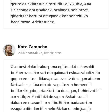
geure ezjakintasun aitortutik Felix Zubia, Ana
Galarraga eta gisakoak, oraingoz behintzat,
gidaritzat hartuta ditugunok konbentzituko
bagaituzue. Adeitasunez,
Kote Camacho
2020 azaroak 27, 16:56(r)etan
Oso bestelako irakurpena egiten dut nik esaldi
berberaz: zaharrari eta gaixoari eskua zabaltzeko
gogoa ematen didana, esanez: utz dezagun atzean
fartsa hau, altxa eta atera gaitezen hemendik
beldurrik gabe, eta ziurtatu dezagun, behintzat hil
aurretik, zerbait bizi dezagun. Askatasunak
dakarren osasun horrekin. Behar bada aurten
ezagutu ditudan Karmelo Bizkarra edo Juanjo