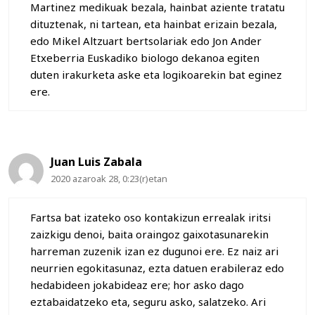
Martinez medikuak bezala, hainbat aziente tratatu
dituztenak, ni tartean, eta hainbat erizain bezala,
edo Mikel Altzuart bertsolariak edo Jon Ander
Etxeberria Euskadiko biologo dekanoa egiten
duten irakurketa aske eta logikoarekin bat eginez
ere.
Juan Luis Zabala
2020 azaroak 28, 0:23(r)etan
Fartsa bat izateko oso kontakizun errealak iritsi
zaizkigu denoi, baita oraingoz gaixotasunarekin
harreman zuzenik izan ez dugunoi ere. Ez naiz ari
neurrien egokitasunaz, ezta datuen erabileraz edo
hedabideen jokabideaz ere; hor asko dago
eztabaidatzeko eta, seguru asko, salatzeko. Ari