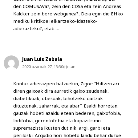
den COMUSAVa?, zein den CDSa eta zein Andreas
Kalcker zein bere webgunea?, Deia egin die EHko
mediku kritikoei elkartzeko-idazteko-
adierazteko?, etab….
Juan Luis Zabala
2020 azaroak 27, 13:30(r)etan
Kontuz adierazpen batzuekin, Zigor: “Hiltzen ari
diren gaixoak dira aurretik gaixo zeudenak,
diabetikoak, obesoak, bihotzeko gaitzak
dituztenak, zaharrak, eta abar”. Esaldi horretan,
gauzak hobeti azaldu ezean bederen, gaixofobia,
lodifobia, gerontofobia eta kapazitismo
supremazista ikusten dut nik, argi, garbi eta
periloski. Argudio hori hobeto landu behar duzue