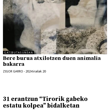
GATIBUTASUNEAN
Bere burua atxilotzen duen animalia
bakarra
2024 irailak 20
ZIGOR GARRO
-
31 erantzun “Tirorik gabeko
estatu kolpea” bidalketan