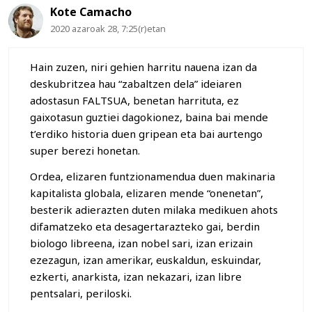
Kote Camacho
2020 azaroak 28, 7:25(r)etan
Hain zuzen, niri gehien harritu nauena izan da
deskubritzea hau “zabaltzen dela” ideiaren
adostasun FALTSUA, benetan harrituta, ez
gaixotasun guztiei dagokionez, baina bai mende
t’erdiko historia duen gripean eta bai aurtengo
super berezi honetan.
Ordea, elizaren funtzionamendua duen makinaria
kapitalista globala, elizaren mende “onenetan”,
besterik adierazten duten milaka medikuen ahots
difamatzeko eta desagertarazteko gai, berdin
biologo libreena, izan nobel sari, izan erizain
ezezagun, izan amerikar, euskaldun, eskuindar,
ezkerti, anarkista, izan nekazari, izan libre
pentsalari, periloski.