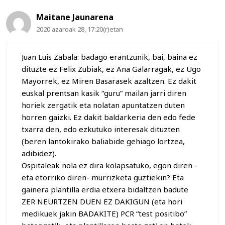
Maitane Jaunarena
2020 azaroak 28, 17:20(r)etan
Juan Luis Zabala: badago erantzunik, bai, baina ez
dituzte ez Felix Zubiak, ez Ana Galarragak, ez Ugo
Mayorrek, ez Miren Basarasek azaltzen. Ez dakit
euskal prentsan kasik “guru” mailan jarri diren
horiek zergatik eta nolatan apuntatzen duten
horren gaizki. Ez dakit baldarkeria den edo fede
txarra den, edo ezkutuko interesak dituzten
(beren lantokirako baliabide gehiago lortzea,
adibidez).
Ospitaleak nola ez dira kolapsatuko, egon diren -
eta etorriko diren- murrizketa guztiekin? Eta
gainera plantilla erdia etxera bidaltzen badute
ZER NEURTZEN DUEN EZ DAKIGUN (eta hori
medikuek jakin BADAKITE) PCR “test positibo”