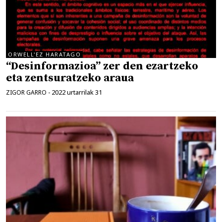
ORWELL'EZ HARATAGO
“Desinformazioa” zer den ezartzeko
eta zentsuratzeko araua
2022 urtarrilak 31
ZIGOR GARRO
-