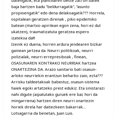
batengatik, eta plantillaren beste zati on batek
baja hartzen badu “beldurragatik”, “asunto
propioengatik” edo dena delakoagatik??? Horrela,
ospitalean geratzen direnak , piko epidemiko
batean (martxo-apirilean egon zena, hori ez dut
ukatzen), traumatizatuta geratzea espero
izatekoa da!!!
Izenik ez duena, horren ardura jendearen bizkar
gainean jartzea da. Neurri politikoak, neurri
polizialak, neurri errepresiboak , finean,
OSASUNAREN KONTRAKO NEURRIAK hartzea
ONARTEZINA DA. Arazo sanitario bati osasun-
arloko neurriekin erantzun beharko zaio, ezta???
Arrisku taldeetakoak babestuz, osasun-sistema
haiek egoki artatzeko prest edukiz. Eta sinistarazi
nahi digute (aipatutako guruek ere bai; hori da
mingarriena) hartzen diren neurri onartezin
horiek direla har daitezkeen bakarrak…
Lotsagarria da benetan, Juan Luis.