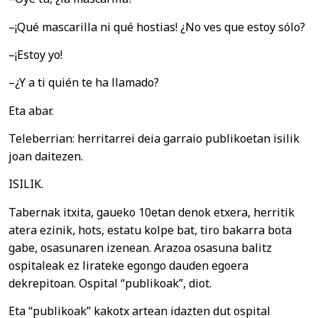
–¡Qué mascarilla ni qué hostias! ¿No ves que estoy sólo?
–¡Estoy yo!
–¿Y a ti quién te ha llamado?
Eta abar.
Teleberrian: herritarrei deia garraio publikoetan isilik
joan daitezen.
ISILIK.
Tabernak itxita, gaueko 10etan denok etxera, herritik
atera ezinik, hots, estatu kolpe bat, tiro bakarra bota
gabe, osasunaren izenean. Arazoa osasuna balitz
ospitaleak ez lirateke egongo dauden egoera
dekrepitoan. Ospital “publikoak”, diot.
Eta “publikoak” kakotx artean idazten dut ospital