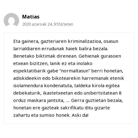
Matias
2020 azaroak 24, 9:55(r)etan
Eta gainera, gazteriaren kriminalizazioa, osasun
larrialdiaren errudunak haiek balira bezala.
Benetako biktimak direnean. Gehienak gurasoen
etxean bizitzen, lanik ez eta inolako
espektatibarik gabe “normaltasun” berri honetan,
adiskideekin edo bikotearekin harremanak etenik
isolamendura kondenatuta, taldeka kirola egitea
debekaturik, ikastetxeetan edo unibertsitatean 8
orduz maskara jantsita, …. Gerra guztietan bezala,
honetan ere gazteak sakrifikatu ditu gizarte
zahartu eta sumiso honek. Aski da!