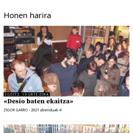
Honen harira
EGOITZ. 19 URTE DIRA
«Desio baten ekaitza»
2021 abenduak 4
ZIGOR GARRO
-