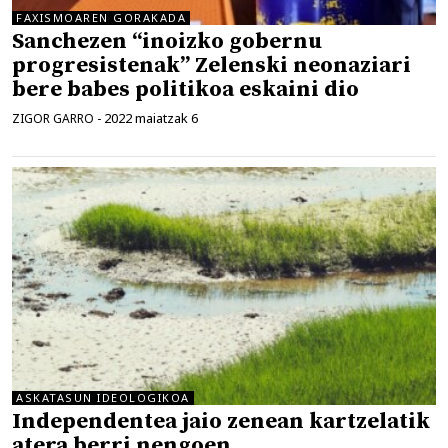
FAXISMOAREN GORAKADA
Sanchezen “inoizko gobernu
progresistenak” Zelenski neonaziari
bere babes politikoa eskaini dio
2022 maiatzak 6
ZIGOR GARRO
-
ASKATASUN IDEOLOGIKOA
Independentea jaio zenean kartzelatik
atera berri nengoen