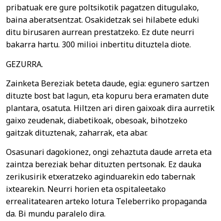
pribatuak ere gure poltsikotik pagatzen ditugulako,
baina aberatsentzat. Osakidetzak sei hilabete eduki
ditu birusaren aurrean prestatzeko. Ez dute neurri
bakarra hartu. 300 milioi inbertitu dituztela diote.
GEZURRA.
Zainketa Bereziak beteta daude, egia: egunero sartzen
dituzte bost bat lagun, eta kopuru bera eramaten dute
plantara, osatuta. Hiltzen ari diren gaixoak dira aurretik
gaixo zeudenak, diabetikoak, obesoak, bihotzeko
gaitzak dituztenak, zaharrak, eta abar.
Osasunari dagokionez, ongi zehaztuta daude arreta eta
zaintza bereziak behar dituzten pertsonak. Ez dauka
zerikusirik etxeratzeko aginduarekin edo tabernak
ixtearekin. Neurri horien eta ospitaleetako
errealitatearen arteko lotura Teleberriko propaganda
da. Bi mundu paralelo dira.