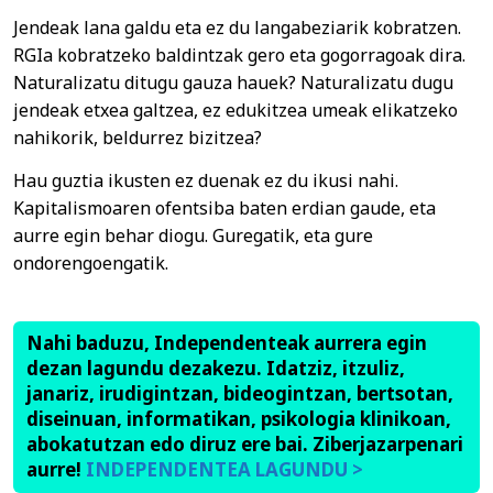
Jendeak lana galdu eta ez du langabeziarik kobratzen.
RGIa kobratzeko baldintzak gero eta gogorragoak dira.
Naturalizatu ditugu gauza hauek? Naturalizatu dugu
jendeak etxea galtzea, ez edukitzea umeak elikatzeko
nahikorik, beldurrez bizitzea?
Hau guztia ikusten ez duenak ez du ikusi nahi.
Kapitalismoaren ofentsiba baten erdian gaude, eta
aurre egin behar diogu. Guregatik, eta gure
ondorengoengatik.
Nahi baduzu, Independenteak aurrera egin
dezan lagundu dezakezu. Idatziz, itzuliz,
janariz, irudigintzan, bideogintzan, bertsotan,
diseinuan, informatikan, psikologia klinikoan,
abokatutzan edo diruz ere bai. Ziberjazarpenari
aurre!
INDEPENDENTEA LAGUNDU >