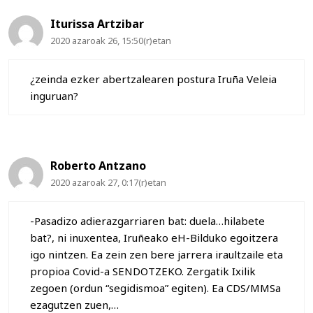
Iturissa Artzibar
2020 azaroak 26, 15:50(r)etan
¿zeinda ezker abertzalearen postura Iruña Veleia
inguruan?
Roberto Antzano
2020 azaroak 27, 0:17(r)etan
-Pasadizo adierazgarriaren bat: duela…hilabete
bat?, ni inuxentea, Iruñeako eH-Bilduko egoitzera
igo nintzen. Ea zein zen bere jarrera iraultzaile eta
propioa Covid-a SENDOTZEKO. Zergatik Ixilik
zegoen (ordun “segidismoa” egiten). Ea CDS/MMSa
ezagutzen zuen,…