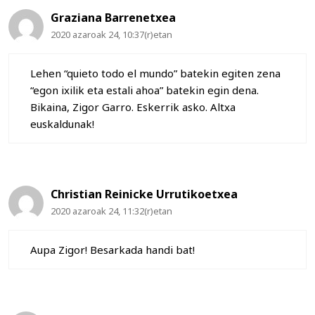
Graziana Barrenetxea
2020 azaroak 24, 10:37(r)etan
Lehen “quieto todo el mundo” batekin egiten zena
“egon ixilik eta estali ahoa” batekin egin dena.
Bikaina, Zigor Garro. Eskerrik asko. Altxa
euskaldunak!
Christian Reinicke Urrutikoetxea
2020 azaroak 24, 11:32(r)etan
Aupa Zigor! Besarkada handi bat!