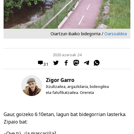
Oiartzun ibaiko bidegorria /
Oarsoaldea
2020 azaroak 24
31
Zigor Garro
Itzultzailea, argazkilaria, bideogilea
eta falsifikatzailea. Orereta
Gaur, goizeko 6:10etan, lagun bat bidegorrian lasterka.
Zipaio bat:
–Oye tú, ¿la mascarilla?