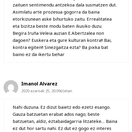
zaituen sentimendu antzekoa dala susmatzen dut.
Asimilatu arte prozesua gogorra da baina
etorkizunean aske bihurtuko zaitu. Errealitatea
eta bizitza beste modu baten ikusiko duzu.
Begira Iruña Veleia auzian E.Abertzalea non
dagoen? Euskera eta gure kulturan kontra!! Bai,
kontra egiten!! Sinezgaitza ezta? Ba pixka bat
baino ez da ikertu behar
Imanol Alvarez
2020 azaroak 25, 20:09(r)etan
Nahi duzuna. Ez dizut baietz edo ezetz esango.
Gauza batzuetan erabat ados nago; beste
batzuetan, aldiz, eztabaidagarria litzateke… Baina
ez dut hor sartu nahi. Ez dut ez gogo ez interes