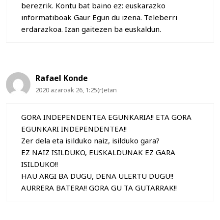
berezrik. Kontu bat baino ez: euskarazko
informatiboak Gaur Egun du izena. Teleberri
erdarazkoa. Izan gaitezen ba euskaldun.
Rafael Konde
2020 azaroak 26, 1:25(r)etan
GORA INDEPENDENTEA EGUNKARIA!! ETA GORA
EGUNKARI INDEPENDENTEA!!
Zer dela eta isilduko naiz, isilduko gara?
EZ NAIZ ISILDUKO, EUSKALDUNAK EZ GARA
ISILDUKO!!
HAU ARGI BA DUGU, DENA ULERTU DUGU!!
AURRERA BATERA!! GORA GU TA GUTARRAK!!