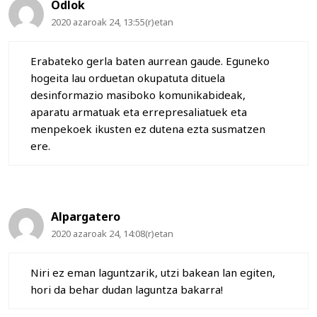
Odlok
2020 azaroak 24, 13:55(r)etan
Erabateko gerla baten aurrean gaude. Eguneko
hogeita lau orduetan okupatuta dituela
desinformazio masiboko komunikabideak,
aparatu armatuak eta errepresaliatuek eta
menpekoek ikusten ez dutena ezta susmatzen
ere.
Alpargatero
2020 azaroak 24, 14:08(r)etan
Niri ez eman laguntzarik, utzi bakean lan egiten,
hori da behar dudan laguntza bakarra!