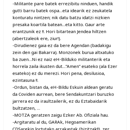
-Militante pare batek errezibitu ninduen, handik
gutti barru batek ospa…eta idearik ez zeukatela
konturatu nintzen; nik datu batzu idatzi nizkien
presaka koartila batean…eta kitto. Gaur arte
erantzunik ez !!. Hori bitartean Jendea hiltzen
(abertzaleok ere, ziur!).
-Dirudienez gaia ez da bere Agendan (badakigu
zein den gai Bakarra). Monzonek burua altxatuko
ba zuen…Ni ez naiz eH-Bilduko militanterik eta
horrela zaila ikusten dut…”Amen” esateko (ala Ezer
esateko) ez du merezi. Hori pena, desilusioa,
ezintasuna !!.
-Ordun, bistan da, eH-Bildu Eskuin aldean geratu
da Coviden aurrean, bere Sendakuntzari buruzko
jarrera ez da iraultzailerik, ez du Eztabaidarik
bultzatzen, …
-MOTZA geratzen zaigu Ezker Ab. Ofiziala hau.
-Argitaratu al du, GARAk, Hegoamerikan
CDSarekin lortutako arrakastak (bizitzak!!), zer