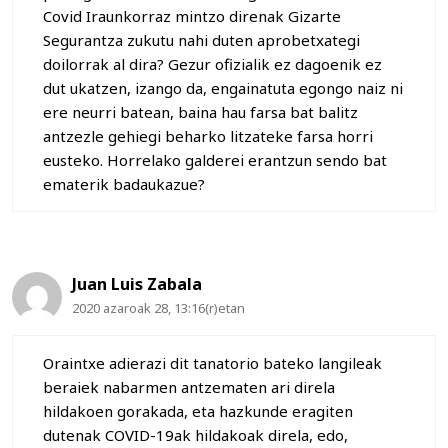
Covid Iraunkorraz mintzo direnak Gizarte
Segurantza zukutu nahi duten aprobetxategi
doilorrak al dira? Gezur ofizialik ez dagoenik ez
dut ukatzen, izango da, engainatuta egongo naiz ni
ere neurri batean, baina hau farsa bat balitz
antzezle gehiegi beharko litzateke farsa horri
eusteko. Horrelako galderei erantzun sendo bat
ematerik badaukazue?
Juan Luis Zabala
2020 azaroak 28, 13:16(r)etan
Oraintxe adierazi dit tanatorio bateko langileak
beraiek nabarmen antzematen ari direla
hildakoen gorakada, eta hazkunde eragiten
dutenak COVID-19ak hildakoak direla, edo,