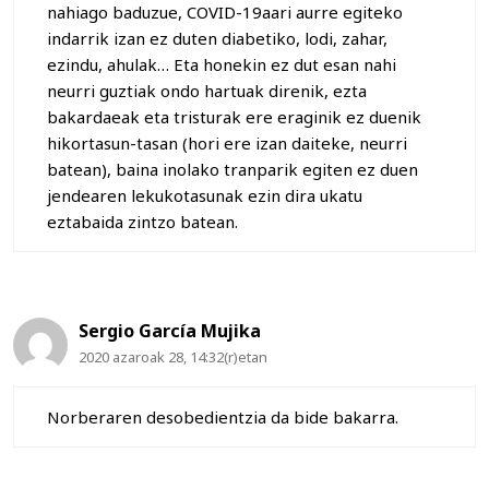
nahiago baduzue, COVID-19aari aurre egiteko
indarrik izan ez duten diabetiko, lodi, zahar,
ezindu, ahulak… Eta honekin ez dut esan nahi
neurri guztiak ondo hartuak direnik, ezta
bakardaeak eta tristurak ere eraginik ez duenik
hikortasun-tasan (hori ere izan daiteke, neurri
batean), baina inolako tranparik egiten ez duen
jendearen lekukotasunak ezin dira ukatu
eztabaida zintzo batean.
Sergio García Mujika
2020 azaroak 28, 14:32(r)etan
Norberaren desobedientzia da bide bakarra.