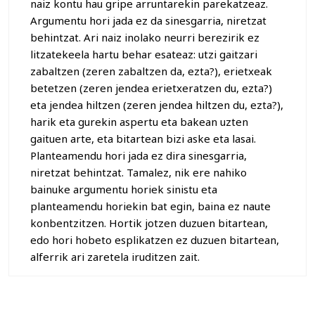
naiz kontu hau gripe arruntarekin parekatzeaz.
Argumentu hori jada ez da sinesgarria, niretzat
behintzat. Ari naiz inolako neurri berezirik ez
litzatekeela hartu behar esateaz: utzi gaitzari
zabaltzen (zeren zabaltzen da, ezta?), erietxeak
betetzen (zeren jendea erietxeratzen du, ezta?)
eta jendea hiltzen (zeren jendea hiltzen du, ezta?),
harik eta gurekin aspertu eta bakean uzten
gaituen arte, eta bitartean bizi aske eta lasai.
Planteamendu hori jada ez dira sinesgarria,
niretzat behintzat. Tamalez, nik ere nahiko
bainuke argumentu horiek sinistu eta
planteamendu horiekin bat egin, baina ez naute
konbentzitzen. Hortik jotzen duzuen bitartean,
edo hori hobeto esplikatzen ez duzuen bitartean,
alferrik ari zaretela iruditzen zait.