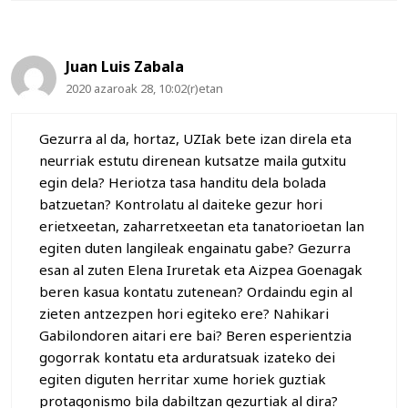
Juan Luis Zabala
2020 azaroak 28, 10:02(r)etan
Gezurra al da, hortaz, UZIak bete izan direla eta
neurriak estutu direnean kutsatze maila gutxitu
egin dela? Heriotza tasa handitu dela bolada
batzuetan? Kontrolatu al daiteke gezur hori
erietxeetan, zaharretxeetan eta tanatorioetan lan
egiten duten langileak engainatu gabe? Gezurra
esan al zuten Elena Iruretak eta Aizpea Goenagak
beren kasua kontatu zutenean? Ordaindu egin al
zieten antzezpen hori egiteko ere? Nahikari
Gabilondoren aitari ere bai? Beren esperientzia
gogorrak kontatu eta arduratsuak izateko dei
egiten diguten herritar xume horiek guztiak
protagonismo bila dabiltzan gezurtiak al dira?