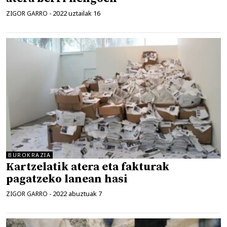
2022 uztailak 16
ZIGOR GARRO
-
BUROKRAZIA
Kartzelatik atera eta fakturak
pagatzeko lanean hasi
2022 abuztuak 7
ZIGOR GARRO
-