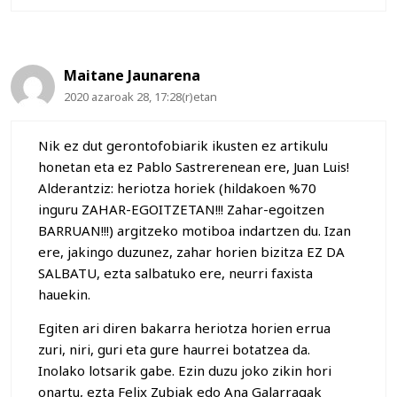
Maitane Jaunarena
2020 azaroak 28, 17:28(r)etan
Nik ez dut gerontofobiarik ikusten ez artikulu
honetan eta ez Pablo Sastrerenean ere, Juan Luis!
Alderantziz: heriotza horiek (hildakoen %70
inguru ZAHAR-EGOITZETAN!!! Zahar-egoitzen
BARRUAN!!!) argitzeko motiboa indartzen du. Izan
ere, jakingo duzunez, zahar horien bizitza EZ DA
SALBATU, ezta salbatuko ere, neurri faxista
hauekin.
Egiten ari diren bakarra heriotza horien errua
zuri, niri, guri eta gure haurrei botatzea da.
Inolako lotsarik gabe. Ezin duzu joko zikin hori
onartu, ezta Felix Zubiak edo Ana Galarragak