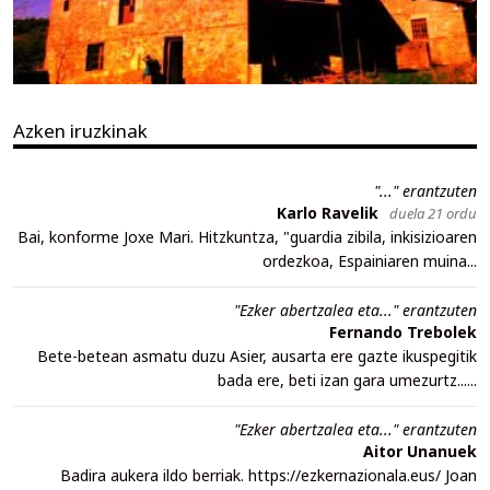
Azken iruzkinak
"..." erantzuten
Karlo Ravelik
duela 21 ordu
Bai, konforme Joxe Mari. Hitzkuntza, "guardia zibila, inkisizioaren
ordezkoa, Espainiaren muina...
"Ezker abertzalea eta..." erantzuten
Fernando Trebolek
Bete-betean asmatu duzu Asier, ausarta ere gazte ikuspegitik
bada ere, beti izan gara umezurtz......
"Ezker abertzalea eta..." erantzuten
Aitor Unanuek
Badira aukera ildo berriak. https://ezkernazionala.eus/ Joan