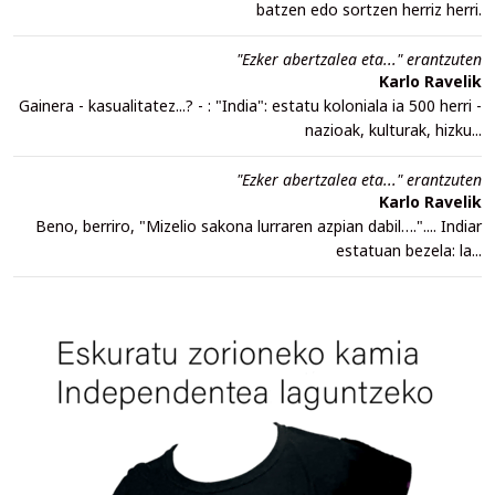
batzen edo sortzen herriz herri.
"Ezker abertzalea eta..." erantzuten
Karlo Ravelik
Gainera - kasualitatez...? - : "India": estatu koloniala ia 500 herri -
nazioak, kulturak, hizku...
"Ezker abertzalea eta..." erantzuten
Karlo Ravelik
Beno, berriro, "Mizelio sakona lurraren azpian dabil….".... Indiar
estatuan bezela: la...