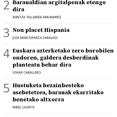
Baraualdian argitalpenak etengo
dira
IHINTZA TELLABIDE AMUNARRIZ
Non placet Hispania
JOSE MARI ESPARZA ZABALEGI
Euskara azterketako zero borobilen
ondoren, galdera desberdinak
planteatu behar dira
OSKAR CABALLERO
Hustuketa bezainbesteko
asebetetzea, barauak ekarritako
benetako altxorra
MIKEL UGARTE