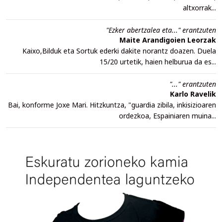
altxorrak...
"Ezker abertzalea eta..." erantzuten
Maite Arandigoien Leorzak
Kaixo,Bilduk eta Sortuk ederki dakite norantz doazen. Duela
15/20 urtetik, haien helburua da es...
"..." erantzuten
Karlo Ravelik
Bai, konforme Joxe Mari. Hitzkuntza, "guardia zibila, inkisizioaren
ordezkoa, Espainiaren muina...