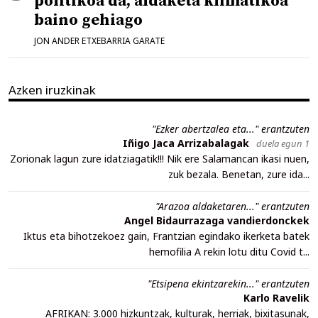
politikoa da, aldaketa klimatikoa
baino gehiago
JON ANDER ETXEBARRIA GARATE
Azken iruzkinak
"Ezker abertzalea eta..." erantzuten
Iñigo Jaca Arrizabalagak
duela egun 1
Zorionak lagun zure idatziagatik!!! Nik ere Salamancan ikasi nuen,
zuk bezala. Benetan, zure ida...
"Arazoa aldaketaren..." erantzuten
Angel Bidaurrazaga vandierdonckek
Iktus eta bihotzekoez gain, Frantzian egindako ikerketa batek
hemofilia A rekin lotu ditu Covid t...
"Etsipena ekintzarekin..." erantzuten
Karlo Ravelik
AFRIKAN: 3.000 hizkuntzak, kulturak, herriak, bixitasunak,