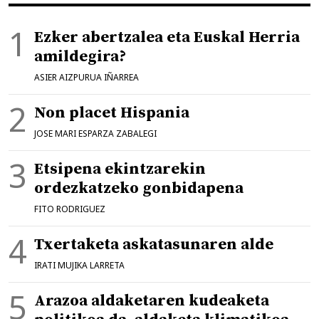
Ezker abertzalea eta Euskal Herria
amildegira?
ASIER AIZPURUA IÑARREA
Non placet Hispania
JOSE MARI ESPARZA ZABALEGI
Etsipena ekintzarekin
ordezkatzeko gonbidapena
FITO RODRIGUEZ
Txertaketa askatasunaren alde
IRATI MUJIKA LARRETA
Arazoa aldaketaren kudeaketa