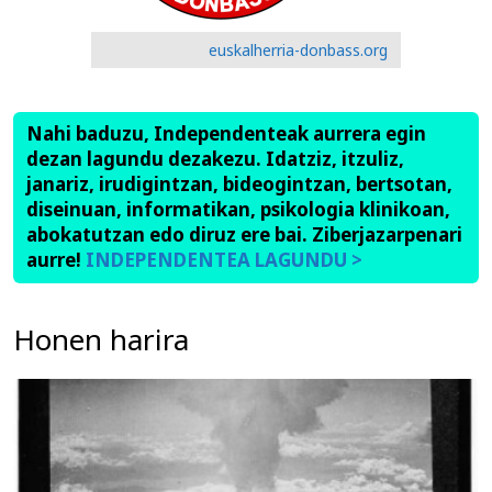
euskalherria-donbass.org
Nahi baduzu, Independenteak aurrera egin
dezan lagundu dezakezu. Idatziz, itzuliz,
janariz, irudigintzan, bideogintzan, bertsotan,
diseinuan, informatikan, psikologia klinikoan,
abokatutzan edo diruz ere bai. Ziberjazarpenari
aurre!
INDEPENDENTEA LAGUNDU >
Honen harira