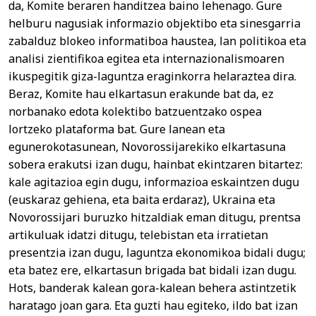
da, Komite beraren handitzea baino lehenago. Gure
helburu nagusiak informazio objektibo eta sinesgarria
zabalduz blokeo informatiboa haustea, lan politikoa eta
analisi zientifikoa egitea eta internazionalismoaren
ikuspegitik giza-laguntza eraginkorra helaraztea dira.
Beraz, Komite hau elkartasun erakunde bat da, ez
norbanako edota kolektibo batzuentzako ospea
lortzeko plataforma bat. Gure lanean eta
egunerokotasunean, Novorossijarekiko elkartasuna
sobera erakutsi izan dugu, hainbat ekintzaren bitartez:
kale agitazioa egin dugu, informazioa eskaintzen dugu
(euskaraz gehiena, eta baita erdaraz), Ukraina eta
Novorossijari buruzko hitzaldiak eman ditugu, prentsa
artikuluak idatzi ditugu, telebistan eta irratietan
presentzia izan dugu, laguntza ekonomikoa bidali dugu;
eta batez ere, elkartasun brigada bat bidali izan dugu.
Hots, banderak kalean gora-kalean behera astintzetik
haratago joan gara. Eta guzti hau egiteko, ildo bat izan