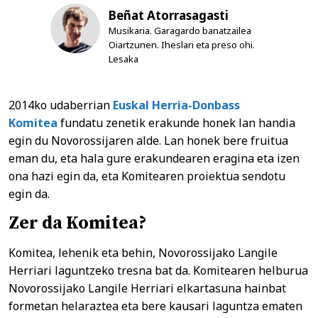
Beñat Atorrasagasti
Musikaria. Garagardo banatzailea
Oiartzunen. Iheslari eta preso ohi.
Lesaka
2014ko udaberrian
Euskal Herria-Donbass
Komitea
fundatu zenetik erakunde honek lan handia
egin du Novorossijaren alde. Lan honek bere fruitua
eman du, eta hala gure erakundearen eragina eta izen
ona hazi egin da, eta Komitearen proiektua sendotu
egin da.
Zer da Komitea?
Komitea, lehenik eta behin, Novorossijako Langile
Herriari laguntzeko tresna bat da. Komitearen helburua
Novorossijako Langile Herriari elkartasuna hainbat
formetan helaraztea eta bere kausari laguntza ematen