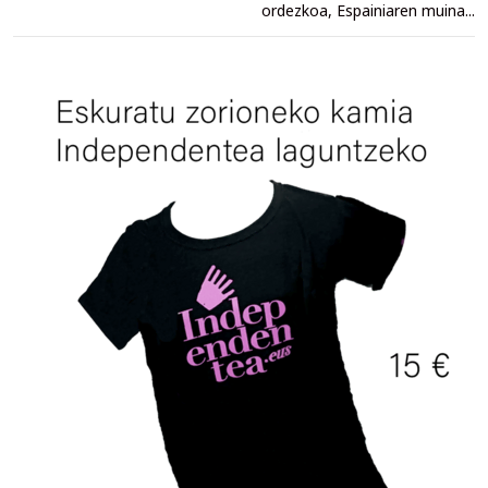
ordezkoa, Espainiaren muina...