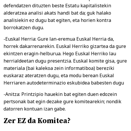
defendatzen dituzten beste Estatu kapitalistekin
alderatzea analisi akats handi bat da; guk halako
analisiekin ez dugu bat egiten, eta horien kontra
borrokatzen dugu.
-Euskal Herria: Gure lan-eremua Euskal Herria da,
horrek dakarrenarekin. Euskal Herriko gizartea da gure
ekintzen eragin-helburua. Hego Euskal Herriko lau
herrialdeetan dugu presentzia. Euskal komite gisa, gure
materiala (bai kalekoa zein informatiboa) bereziki
euskaraz ateratzen dugu, eta modu berean Euskal
Herriaren autodeterminazio eskubidea babesten dugu
-Anitza: Printzipio hauekin bat egiten duen edozein
pertsonak bat egin dezake gure komitearekin; nondik
datorren kontuan izan gabe.
Zer EZ da Komitea?