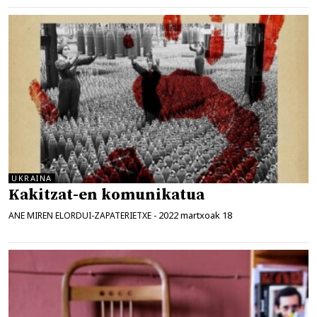
UKRAINA
Kakitzat-en komunikatua
2022 martxoak 18
ANE MIREN ELORDUI-ZAPATERIETXE
-