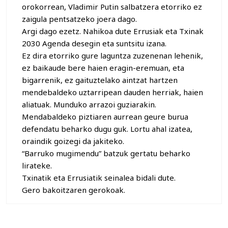
orokorrean, Vladimir Putin salbatzera etorriko ez
zaigula pentsatzeko joera dago.
Argi dago ezetz. Nahikoa dute Errusiak eta Txinak
2030 Agenda desegin eta suntsitu izana.
Ez dira etorriko gure laguntza zuzenenan lehenik,
ez baikaude bere haien eragin-eremuan, eta
bigarrenik, ez gaituztelako aintzat hartzen
mendebaldeko uztarripean dauden herriak, haien
aliatuak. Munduko arrazoi guziarakin.
Mendabaldeko piztiaren aurrean geure burua
defendatu beharko dugu guk. Lortu ahal izatea,
oraindik goizegi da jakiteko.
“Barruko mugimendu” batzuk gertatu beharko
lirateke.
Txinatik eta Errusiatik seinalea bidali dute.
Gero bakoitzaren gerokoak.