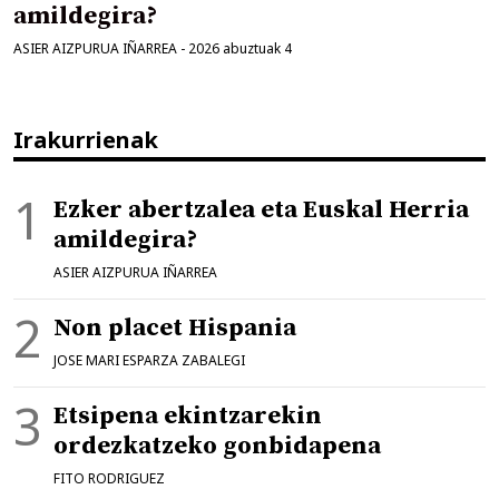
amildegira?
ASIER AIZPURUA IÑARREA
-
2026 abuztuak 4
Irakurrienak
Ezker abertzalea eta Euskal Herria
amildegira?
ASIER AIZPURUA IÑARREA
Non placet Hispania
JOSE MARI ESPARZA ZABALEGI
Etsipena ekintzarekin
ordezkatzeko gonbidapena
FITO RODRIGUEZ