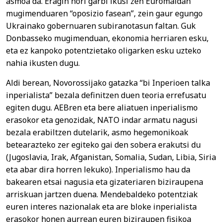
asmoa da. Eragin hori garbi ikusi zen Euromaidan
mugimenduaren “oposizio fasean”, zein gaur egungo
Ukrainako gobernuaren subiranotasun faltan. Guk
Donbasseko mugimenduan, ekonomia herriaren esku,
eta ez kanpoko potentzietako oligarken esku uzteko
nahia ikusten dugu.
Aldi berean, Novorossijako gatazka “bi Inperioen talka
inperialista” bezala definitzen duen teoria errefusatu
egiten dugu. AEBren eta bere aliatuen inperialismo
erasokor eta genozidak, NATO indar armatu nagusi
bezala erabiltzen dutelarik, asmo hegemonikoak
betearazteko zer egiteko gai den sobera erakutsi du
(Jugoslavia, Irak, Afganistan, Somalia, Sudan, Libia, Siria
eta abar dira horren lekuko). Inperialismo hau da
bakearen etsai nagusia eta gizateriaren biziraupena
arriskuan jartzen duena. Mendebaldeko potentziak
euren interes nazionalak eta are bloke inperialista
erasokor honen aurrean euren biziraupen fisikoa