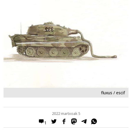
fluxus / escif
2022 martxoak 5
1