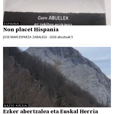
ESPAINIA
Non placet Hispania
JOSE MARI ESPARZA ZABALEGI
-
2026 abuztuak 5
NAZIO-KRISIA
Ezker abertzalea eta Euskal Herria