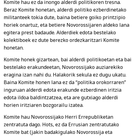
Komite hau ez da inongo alderdi politikoren tresna.
Beraz Komite honetan, alderdi politiko ezberdinetako
militanteek tokia dute, baina betiere goiko printzipio
horiek onartuz, eta betiere Novorossijaren aldeko lana
egitera prest badaude. Alderdiek edota bestelako
kolektiboek ez dute berezko ordezkaritzari Komite
honetan.
Komite honek gizartean, bai alderdi politikoetan eta bai
bestelako erakundeetan, Novorossijako auziarekiko
eragina izan nahi du. Halakorik sekula ez dugu ukatu.
Baina Komite honen lana ez da “politika orokorraren”
inguruan alderdi edota erakunde ezberdinen iritzia
edota ildoa baldintzatzea, eta are gutxiago alderdi
horien iritziaren bozgorailu izatea.
Komite hau Novorossijako Herri Errepubliketan
zentratuta dago. Hots, ez da Errusian zentratutako
Komite bat (jakin badakigulako Novorossija eta