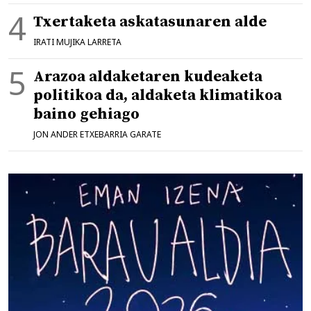
Txertaketa askatasunaren alde
IRATI MUJIKA LARRETA
Arazoa aldaketaren kudeaketa
politikoa da, aldaketa klimatikoa
baino gehiago
JON ANDER ETXEBARRIA GARATE