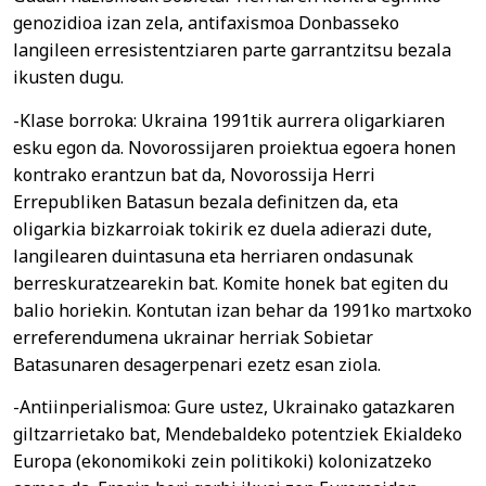
genozidioa izan zela, antifaxismoa Donbasseko
langileen erresistentziaren parte garrantzitsu bezala
ikusten dugu.
-Klase borroka: Ukraina 1991tik aurrera oligarkiaren
esku egon da. Novorossijaren proiektua egoera honen
kontrako erantzun bat da, Novorossija Herri
Errepubliken Batasun bezala definitzen da, eta
oligarkia bizkarroiak tokirik ez duela adierazi dute,
langilearen duintasuna eta herriaren ondasunak
berreskuratzearekin bat. Komite honek bat egiten du
balio horiekin. Kontutan izan behar da 1991ko martxoko
erreferendumena ukrainar herriak Sobietar
Batasunaren desagerpenari ezetz esan ziola.
-Antiinperialismoa: Gure ustez, Ukrainako gatazkaren
giltzarrietako bat, Mendebaldeko potentziek Ekialdeko
Europa (ekonomikoki zein politikoki) kolonizatzeko