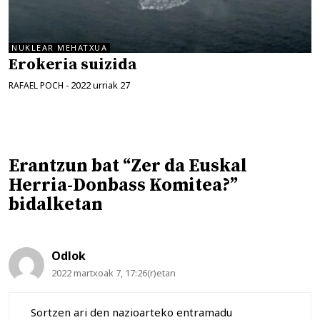
NUKLEAR MEHATXUA
Erokeria suizida
2022 urriak 27
RAFAEL POCH
-
Erantzun bat “Zer da Euskal
Herria-Donbass Komitea?”
bidalketan
Odlok
2022 martxoak 7, 17:26(r)etan
Sortzen ari den nazioarteko entramadu