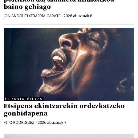
baino gehiago
JON ANDER ETXEBARRIA GARATE
-
2026 abuztuak 8
EZ KANTA, BELTZA
Etsipena ekintzarekin ordezkatzeko
gonbidapena
FITO RODRIGUEZ
-
2026 abuztuak 7