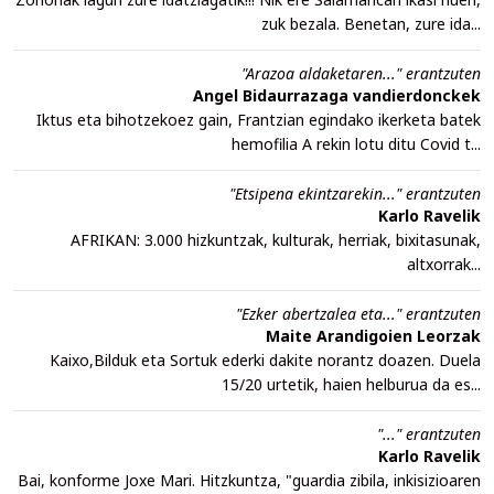
zuk bezala. Benetan, zure ida...
"Arazoa aldaketaren..." erantzuten
Angel Bidaurrazaga vandierdonckek
Iktus eta bihotzekoez gain, Frantzian egindako ikerketa batek
hemofilia A rekin lotu ditu Covid t...
"Etsipena ekintzarekin..." erantzuten
Karlo Ravelik
AFRIKAN: 3.000 hizkuntzak, kulturak, herriak, bixitasunak,
altxorrak...
"Ezker abertzalea eta..." erantzuten
Maite Arandigoien Leorzak
Kaixo,Bilduk eta Sortuk ederki dakite norantz doazen. Duela
15/20 urtetik, haien helburua da es...
"..." erantzuten
Karlo Ravelik
Bai, konforme Joxe Mari. Hitzkuntza, "guardia zibila, inkisizioaren