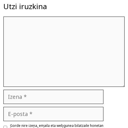
Utzi iruzkina
Iruzkina
Izena
E-
posta
Gorde nire izena, emaila eta webgunea bilatzaile honetan