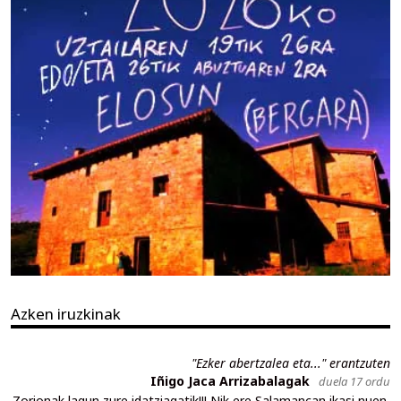
Azken iruzkinak
"Ezker abertzalea eta..." erantzuten
Iñigo Jaca Arrizabalagak
duela 17 ordu
Zorionak lagun zure idatziagatik!!! Nik ere Salamancan ikasi nuen,