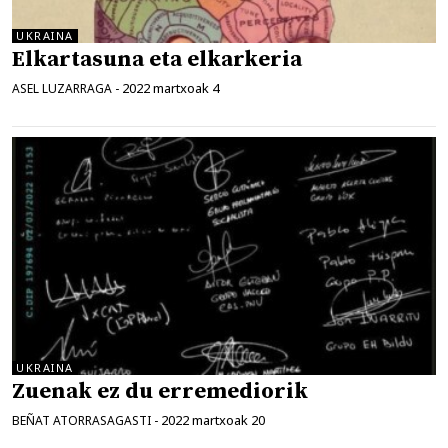
UKRAINA
Elkartasuna eta elkarkeria
2022 martxoak 4
ASEL LUZARRAGA
-
UKRAINA
Zuenak ez du erremediorik
2022 martxoak 20
BEÑAT ATORRASAGASTI
-