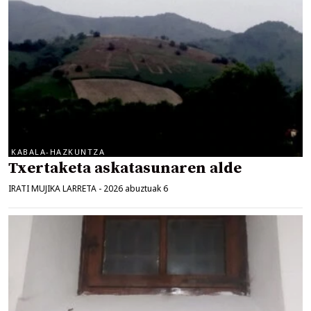
KABALA-HAZKUNTZA
Txertaketa askatasunaren alde
IRATI MUJIKA LARRETA
-
2026 abuztuak 6