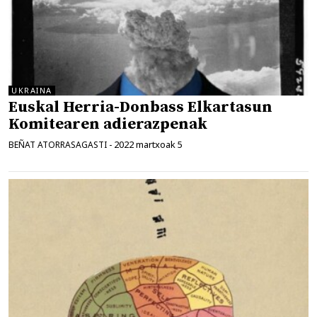
UKRAINA
Euskal Herria-Donbass Elkartasun
Komitearen adierazpenak
2022 martxoak 5
BEÑAT ATORRASAGASTI
-