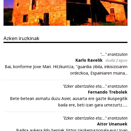
Azken iruzkinak
"..." erantzuten
Karlo Ravelik
duela 2 egun
Bai, konforme Joxe Mari. Hitzkuntza, "guardia zibila, inkisizioaren
ordezkoa, Espainiaren muina...
"Ezker abertzalea eta..." erantzuten
Fernando Trebolek
Bete-betean asmatu duzu Asier, ausarta ere gazte ikuspegitik
bada ere, beti izan gara umezurtz......
"Ezker abertzalea eta..." erantzuten
Aitor Unanuek
Badira aukera ildo berriak. https://ezkernazionala.eus/ Joan