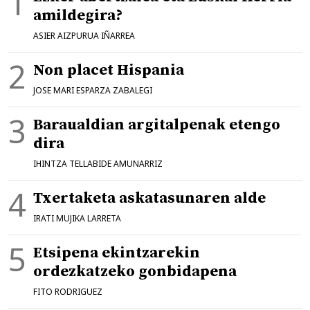
amildegira?
ASIER AIZPURUA IÑARREA
Non placet Hispania
JOSE MARI ESPARZA ZABALEGI
Baraualdian argitalpenak etengo
dira
IHINTZA TELLABIDE AMUNARRIZ
Txertaketa askatasunaren alde
IRATI MUJIKA LARRETA
Etsipena ekintzarekin
ordezkatzeko gonbidapena
FITO RODRIGUEZ