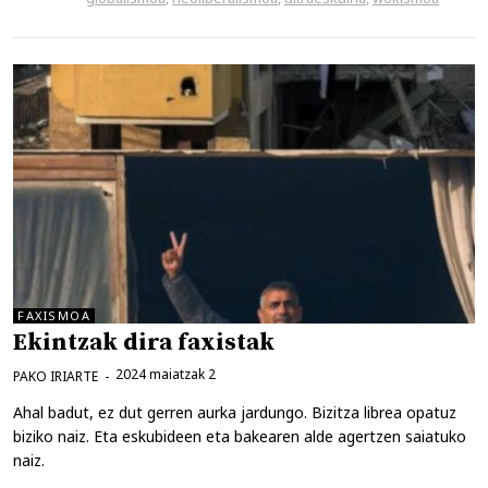
FAXISMOA
Ekintzak dira faxistak
2024 maiatzak 2
PAKO IRIARTE
Ahal badut, ez dut gerren aurka jardungo. Bizitza librea opatuz
biziko naiz. Eta eskubideen eta bakearen alde agertzen saiatuko
naiz.