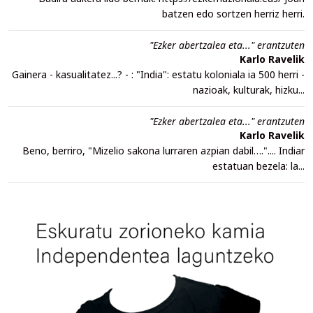
batzen edo sortzen herriz herri.
"Ezker abertzalea eta..." erantzuten
Karlo Ravelik
Gainera - kasualitatez...? - : "India": estatu koloniala ia 500 herri -
nazioak, kulturak, hizku...
"Ezker abertzalea eta..." erantzuten
Karlo Ravelik
Beno, berriro, "Mizelio sakona lurraren azpian dabil….".... Indiar
estatuan bezela: la...