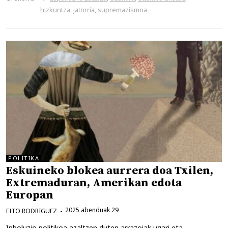
hizkuntza
,
jatorria
,
supremazismoa
POLITIKA
Eskuineko blokea aurrera doa Txilen,
Extremaduran, Amerikan edota
Europan
2025 abenduak 29
FITO RODRIGUEZ
Inboluzio politikoa azaltzen duten arrazoiak ugari eta