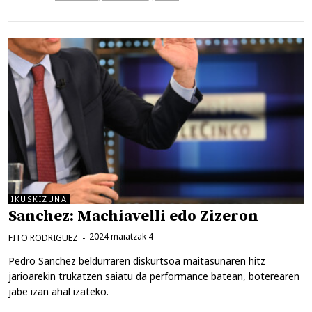
IKUSKIZUNA
Sanchez: Machiavelli edo Zizeron
2024 maiatzak 4
FITO RODRIGUEZ
Pedro Sanchez beldurraren diskurtsoa maitasunaren hitz
jarioarekin trukatzen saiatu da performance batean, boterearen
jabe izan ahal izateko.