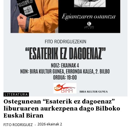
LITERATURA
Ostegunean “Esaterik ez dagoenaz”
liburuaren aurkezpena dago Bilboko
Euskal Biran
2026 ekainak 2
FITO RODRIGUEZ