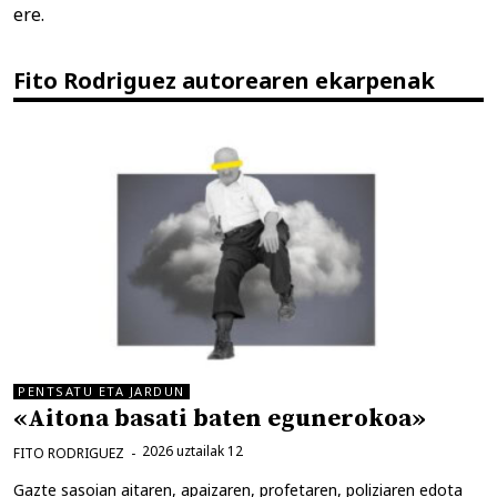
ere.
Fito Rodriguez autorearen ekarpenak
PENTSATU ETA JARDUN
«Aitona basati baten egunerokoa»
2026 uztailak 12
FITO RODRIGUEZ
Gazte sasoian aitaren, apaizaren, profetaren, poliziaren edota