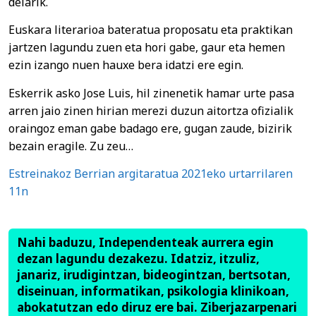
delarik.
Euskara literarioa bateratua proposatu eta praktikan
jartzen lagundu zuen eta hori gabe, gaur eta hemen
ezin izango nuen hauxe bera idatzi ere egin.
Eskerrik asko Jose Luis, hil zinenetik hamar urte pasa
arren jaio zinen hirian merezi duzun aitortza ofizialik
oraingoz eman gabe badago ere, gugan zaude, bizirik
bezain eragile. Zu zeu…
Estreinakoz Berrian argitaratua 2021eko urtarrilaren
11n
Nahi baduzu, Independenteak aurrera egin
dezan lagundu dezakezu. Idatziz, itzuliz,
janariz, irudigintzan, bideogintzan, bertsotan,
diseinuan, informatikan, psikologia klinikoan,
abokatutzan edo diruz ere bai. Ziberjazarpenari