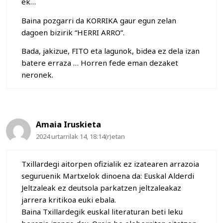
ek…
Baina pozgarri da KORRIKA gaur egun zelan
dagoen bizirik “HERRI ARRO”.
Bada, jakizue, FITO eta lagunok, bidea ez dela izan
batere erraza … Horren fede eman dezaket
neronek.
Amaia Iruskieta
2024 urtarrilak 14, 18:14(r)etan
Txillardegi aitorpen ofizialik ez izatearen arrazoia
seguruenik Martxelok dinoena da: Euskal Alderdi
Jeltzaleak ez deutsola parkatzen jeltzaleakaz
jarrera kritikoa euki ebala.
Baina Txillardegik euskal literaturan beti leku