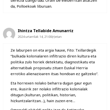
berezia izango dau. Orain be eleberritan aitatzen
da, Polloekoak liburuan.
Ihintza Tellabide Amunarriz
2024 urtarrilak 14, 21:00(r)etan
Ze laburpen on eta argia hauxe, Fito: Txillardegik
“bulkada kolonialaren infiltrazio diren kultura eta
politika zulo horiek detektatu, diagnostikatu eta
alternatibak proposatu zituen Euskal Herria
errotiko alienazioaren itsas hondoan ez galtzeko”.
Eta horrexen nolako beharra dugun gaur egun
ere, ikusirik zer nolako infiltrazio kolonialak
ditugun (kulturan, politikan, historian,
hizkuntzalaritzan…), hain zuzen ere…
Omenaldi ekitaldi polita izan da Antiguako