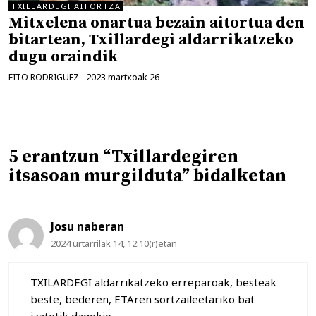
TXILLARDEGI AITORTZA
Mitxelena onartua bezain aitortua den
bitartean, Txillardegi aldarrikatzeko
dugu oraindik
2023 martxoak 26
FITO RODRIGUEZ
-
5 erantzun “Txillardegiren
itsasoan murgilduta” bidalketan
Josu naberan
2024 urtarrilak 14, 12:10(r)etan
TXILARDEGI aldarrikatzeko erreparoak, besteak
beste, bederen, ETAren sortzaileetariko bat
izatetik dagokio…