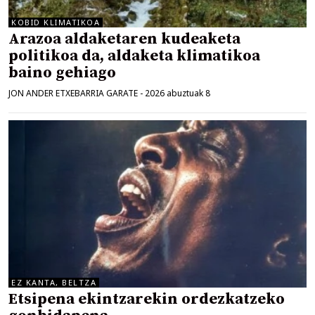
KOBID KLIMATIKOA
Arazoa aldaketaren kudeaketa
politikoa da, aldaketa klimatikoa
baino gehiago
JON ANDER ETXEBARRIA GARATE
-
2026 abuztuak 8
EZ KANTA, BELTZA
Etsipena ekintzarekin ordezkatzeko