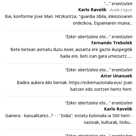
"..." erantzuten
Karlo Ravelik
duela 3 egun
Bai, konforme Joxe Mari. Hitzkuntza, "guardia zibila, inkisizioaren
ordezkoa, Espainiaren muina...
"Ezker abertzalea eta..." erantzuten
Fernando Trebolek
Bete-betean asmatu duzu Asier, ausarta ere gazte ikuspegitik
bada ere, beti izan gara umezurtz......
"Ezker abertzalea eta..." erantzuten
Aitor Unanuek
Badira aukera ildo berriak. https://ezkernazionala.eus/ Joan
batzen edo sortzen herriz herri.
"Ezker abertzalea eta..." erantzuten
Karlo Ravelik
Gainera - kasualitatez...? - : "India": estatu koloniala ia 500 herri -
nazioak, kulturak, hizku...
"Ezker abertzalea eta..." erantzuten