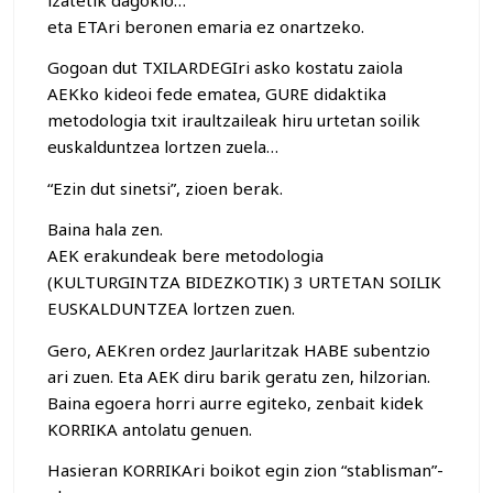
eta ETAri beronen emaria ez onartzeko.
Gogoan dut TXILARDEGIri asko kostatu zaiola
AEKko kideoi fede ematea, GURE didaktika
metodologia txit iraultzaileak hiru urtetan soilik
euskalduntzea lortzen zuela…
“Ezin dut sinetsi”, zioen berak.
Baina hala zen.
AEK erakundeak bere metodologia
(KULTURGINTZA BIDEZKOTIK) 3 URTETAN SOILIK
EUSKALDUNTZEA lortzen zuen.
Gero, AEKren ordez Jaurlaritzak HABE subentzio
ari zuen. Eta AEK diru barik geratu zen, hilzorian.
Baina egoera horri aurre egiteko, zenbait kidek
KORRIKA antolatu genuen.
Hasieran KORRIKAri boikot egin zion “stablisman”-