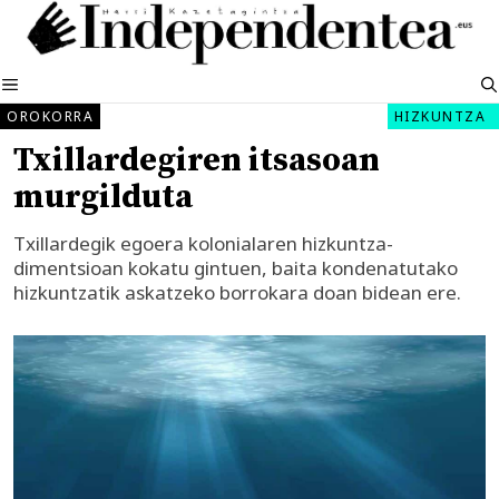
Edukira
salto
egin
MENUA
OROKORRA
HIZKUNTZA
Txillardegiren itsasoan
murgilduta
Txillardegik egoera kolonialaren hizkuntza-
dimentsioan kokatu gintuen, baita kondenatutako
hizkuntzatik askatzeko borrokara doan bidean ere.