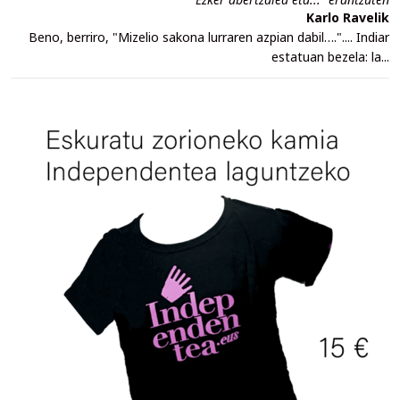
Karlo Ravelik
Beno, berriro, "Mizelio sakona lurraren azpian dabil….".... Indiar
estatuan bezela: la...