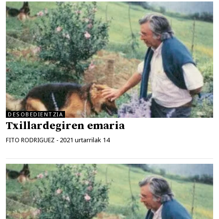
DESOBEDIENTZIA
Txillardegiren emaria
2021 urtarrilak 14
FITO RODRIGUEZ
-