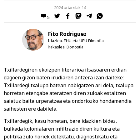
2024 urtarrilak 14
5
Fito Rodriguez
Idazlea. EHU eta UEU Filosofia
irakaslea. Donostia
Txillardegiren ekoizpen literarioa itsasoaren erdian
dagoen gizon baten irudiaren antzera izan daiteke:
Txillardegi txalupa batean nabigatzen ari dela, txalupa
horretan etengabe ateratzen diren zuloak estaltzen
saiatuz baita urperatzea eta ondoriozko hondamendia
saihesten ere dabilela.
Txillardegik, kasu honetan, bere idazkien bidez,
bulkada kolonialaren infiltrazio diren kultura eta
politika zulo horiek detektatu, diagnostikatu eta