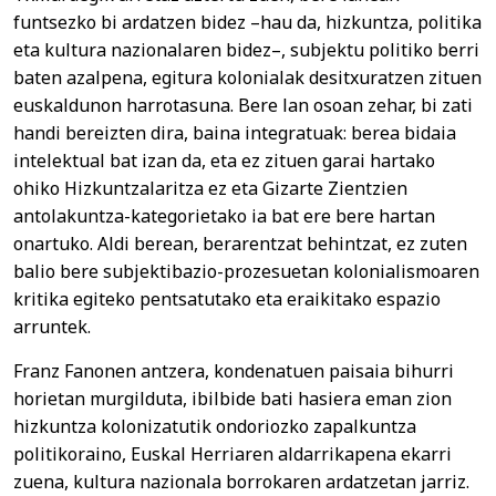
funtsezko bi ardatzen bidez –hau da, hizkuntza, politika
eta kultura nazionalaren bidez–, subjektu politiko berri
baten azalpena, egitura kolonialak desitxuratzen zituen
euskaldunon harrotasuna. Bere lan osoan zehar, bi zati
handi bereizten dira, baina integratuak: berea bidaia
intelektual bat izan da, eta ez zituen garai hartako
ohiko Hizkuntzalaritza ez eta Gizarte Zientzien
antolakuntza-kategorietako ia bat ere bere hartan
onartuko. Aldi berean, berarentzat behintzat, ez zuten
balio bere subjektibazio-prozesuetan kolonialismoaren
kritika egiteko pentsatutako eta eraikitako espazio
arruntek.
Franz Fanonen antzera, kondenatuen paisaia bihurri
horietan murgilduta, ibilbide bati hasiera eman zion
hizkuntza kolonizatutik ondoriozko zapalkuntza
politikoraino, Euskal Herriaren aldarrikapena ekarri
zuena, kultura nazionala borrokaren ardatzetan jarriz.