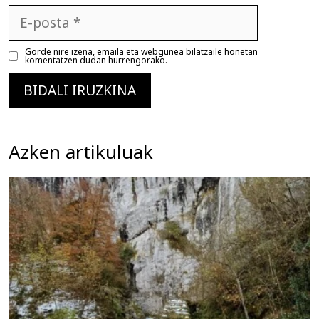
E-
posta
Gorde nire izena, emaila eta webgunea bilatzaile honetan
komentatzen dudan hurrengorako.
Azken artikuluak