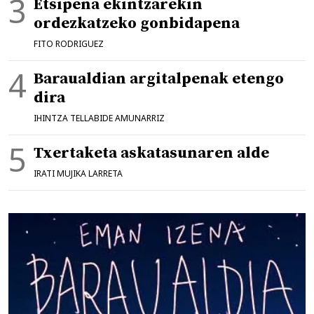
Etsipena ekintzarekin
ordezkatzeko gonbidapena
FITO RODRIGUEZ
Baraualdian argitalpenak etengo
dira
IHINTZA TELLABIDE AMUNARRIZ
Txertaketa askatasunaren alde
IRATI MUJIKA LARRETA