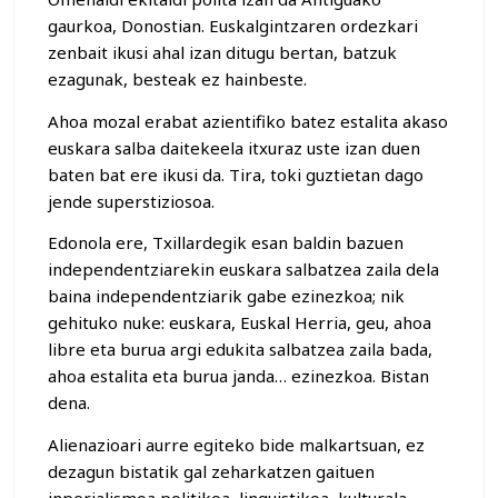
gaurkoa, Donostian. Euskalgintzaren ordezkari
zenbait ikusi ahal izan ditugu bertan, batzuk
ezagunak, besteak ez hainbeste.
Ahoa mozal erabat azientifiko batez estalita akaso
euskara salba daitekeela itxuraz uste izan duen
baten bat ere ikusi da. Tira, toki guztietan dago
jende superstiziosoa.
Edonola ere, Txillardegik esan baldin bazuen
independentziarekin euskara salbatzea zaila dela
baina independentziarik gabe ezinezkoa; nik
gehituko nuke: euskara, Euskal Herria, geu, ahoa
libre eta burua argi edukita salbatzea zaila bada,
ahoa estalita eta burua janda… ezinezkoa. Bistan
dena.
Alienazioari aurre egiteko bide malkartsuan, ez
dezagun bistatik gal zeharkatzen gaituen
inperialismoa politikoa, linguistikoa, kulturala,