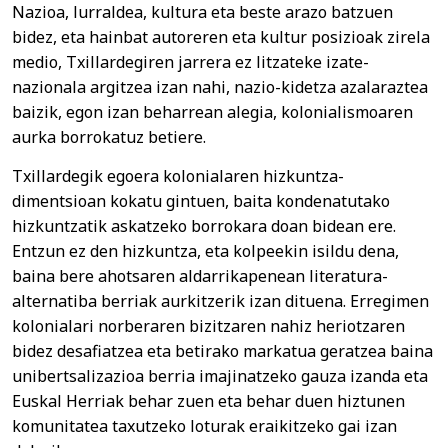
Nazioa, lurraldea, kultura eta beste arazo batzuen
bidez, eta hainbat autoreren eta kultur posizioak zirela
medio, Txillardegiren jarrera ez litzateke izate-
nazionala argitzea izan nahi, nazio-kidetza azalaraztea
baizik, egon izan beharrean alegia, kolonialismoaren
aurka borrokatuz betiere.
Txillardegik egoera kolonialaren hizkuntza-
dimentsioan kokatu gintuen, baita kondenatutako
hizkuntzatik askatzeko borrokara doan bidean ere.
Entzun ez den hizkuntza, eta kolpeekin isildu dena,
baina bere ahotsaren aldarrikapenean literatura-
alternatiba berriak aurkitzerik izan dituena. Erregimen
kolonialari norberaren bizitzaren nahiz heriotzaren
bidez desafiatzea eta betirako markatua geratzea baina
unibertsalizazioa berria imajinatzeko gauza izanda eta
Euskal Herriak behar zuen eta behar duen hiztunen
komunitatea taxutzeko loturak eraikitzeko gai izan