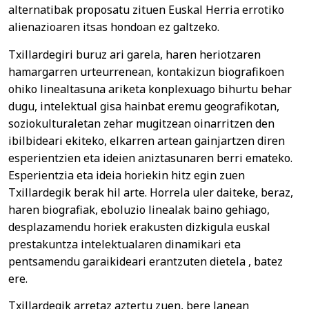
alternatibak proposatu zituen Euskal Herria errotiko
alienazioaren itsas hondoan ez galtzeko.
Txillardegiri buruz ari garela, haren heriotzaren
hamargarren urteurrenean, kontakizun biografikoen
ohiko linealtasuna ariketa konplexuago bihurtu behar
dugu, intelektual gisa hainbat eremu geografikotan,
soziokulturaletan zehar mugitzean oinarritzen den
ibilbideari ekiteko, elkarren artean gainjartzen diren
esperientzien eta ideien aniztasunaren berri emateko.
Esperientzia eta ideia horiekin hitz egin zuen
Txillardegik berak hil arte. Horrela uler daiteke, beraz,
haren biografiak, eboluzio linealak baino gehiago,
desplazamendu horiek erakusten dizkigula euskal
prestakuntza intelektualaren dinamikari eta
pentsamendu garaikideari erantzuten dietela , batez
ere.
Txillardegik arretaz aztertu zuen, bere lanean