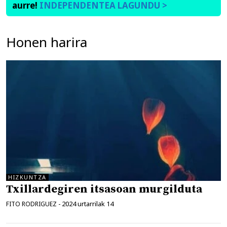
aurre!
INDEPENDENTEA LAGUNDU >
Honen harira
HIZKUNTZA
Txillardegiren itsasoan murgilduta
2024 urtarrilak 14
FITO RODRIGUEZ
-