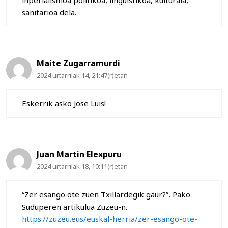
sanitarioa dela.
Maite Zugarramurdi
2024 urtarrilak 14, 21:47(r)etan
Eskerrik asko Jose Luis!
Juan Martin Elexpuru
2024 urtarrilak 18, 10:11(r)etan
“Zer esango ote zuen Txillardegik gaur?”, Pako
Suduperen artikulua Zuzeu-n.
https://zuzeu.eus/euskal-herria/zer-esango-ote-