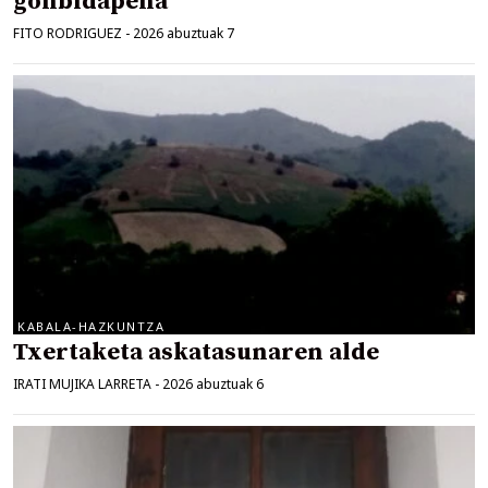
gonbidapena
FITO RODRIGUEZ
-
2026 abuztuak 7
KABALA-HAZKUNTZA
Txertaketa askatasunaren alde
IRATI MUJIKA LARRETA
-
2026 abuztuak 6