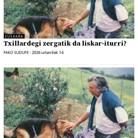
EUSKARA
Txillardegi zergatik da liskar-iturri?
2026 urtarrilak 14
PAKO SUDUPE
-