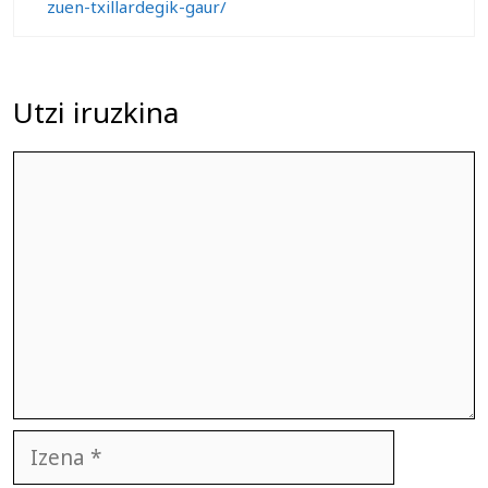
zuen-txillardegik-gaur/
Utzi iruzkina
Iruzkina
Izena