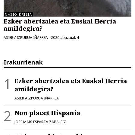
NAZIO-KRISIA
Ezker abertzalea eta Euskal Herria
amildegira?
ASIER AIZPURUA IÑARREA
-
2026 abuztuak 4
Irakurrienak
Ezker abertzalea eta Euskal Herria
amildegira?
ASIER AIZPURUA IÑARREA
Non placet Hispania
JOSE MARI ESPARZA ZABALEGI