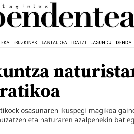
TEKA
IRUZKINAK
LANTALDEA
IDATZI
LAGUNDU
DENDA
untza naturista
ratikoa
tikoek osasunaren ikuspegi magikoa gaind
uzatzen eta naturaren azalpenekin bat egi