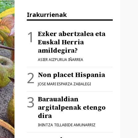
Irakurrienak
Ezker abertzalea eta
Euskal Herria
amildegira?
ASIER AIZPURUA IÑARREA
Non placet Hispania
JOSE MARI ESPARZA ZABALEGI
Baraualdian
argitalpenak etengo
dira
IHINTZA TELLABIDE AMUNARRIZ