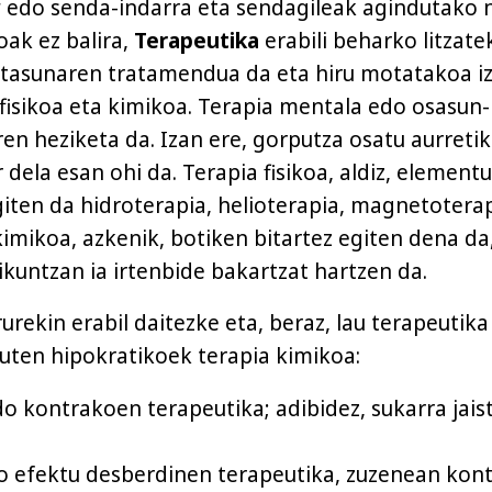
a
edo senda-indarra eta sendagileak agindutako n
oak ez balira,
Terapeutika
erabili beharko litzate
otasunaren tratamendua da eta hiru motatakoa i
 fisikoa eta kimikoa. Terapia mentala edo osasun-
en heziketa da. Izan ere, gorputza osatu aurretik
dela esan ohi da. Terapia fisikoa, aldiz, elementu
egiten da hidroterapia, helioterapia, magnetotera
kimikoa, azkenik, botiken bitartez egiten dena da
untzan ia irtenbide bakartzat hartzen da.
urekin erabil daitezke eta, beraz, lau terapeutika
ten hipokratikoek terapia kimikoa:
do kontrakoen terapeutika; adibidez, sukarra jais
o efektu desberdinen terapeutika, zuzenean kon