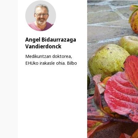
Angel Bidaurrazaga
Vandierdonck
Medikuntzan doktorea,
EHUko irakasle ohia. Bilbo