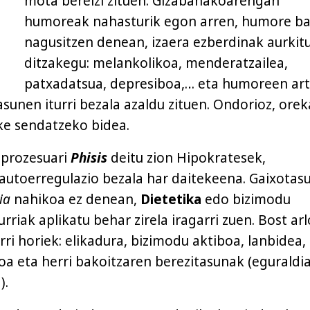
mota bereizi zituen. Gizabanakoarengan
humoreak nahasturik egon arren, humore ba
nagusitzen denean, izaera ezberdinak aurkit
ditzakegu: melankolikoa, menderatzailea,
patxadatsua, depresiboa,… eta humoreen ar
sunen iturri bezala azaldu zituen. Ondorioz, orek
eke sendatzeko bidea.
 prozesuari
Phisis
deitu zion Hipokratesek,
utoerregulazio bezala har daitekeena. Gaixotasu
ia
nahikoa ez denean,
Dietetika
edo bizimodu
riak aplikatu behar zirela iragarri zuen. Bost ar
ri horiek: elikadura, bizimodu aktiboa, lanbidea,
 eta herri bakoitzaren berezitasunak (eguraldia
).