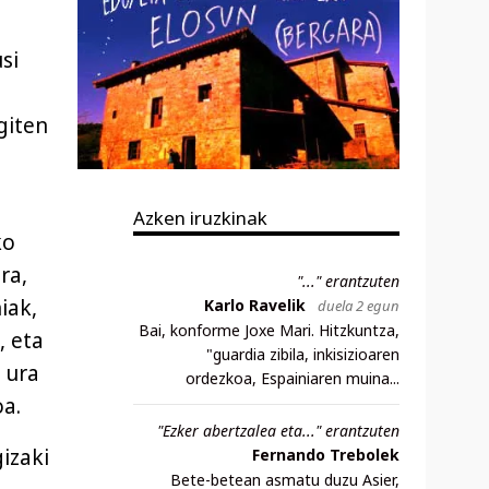
si
giten
Azken iruzkinak
ko
ra,
"..." erantzuten
iak,
Karlo Ravelik
duela 2 egun
Bai, konforme Joxe Mari. Hitzkuntza,
, eta
"guardia zibila, inkisizioaren
, ura
ordezkoa, Espainiaren muina...
a.
"Ezker abertzalea eta..." erantzuten
gizaki
Fernando Trebolek
Bete-betean asmatu duzu Asier,