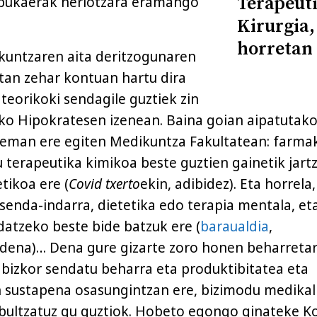
Terapeuti
bukaerak heriotzara eramango
Kirurgia,
horretan
kuntzaren aita deritzogunaren
tan zehar kontuan hartu dira
teorikoki sendagile guztiek zin
ko Hipokratesen izenean. Baina goian aipatutak
a eman ere egiten Medikuntza Fakultatean: farma
u terapeutika kimikoa beste guztien gainetik jart
tikoa ere (
Covid txerto
ekin, adibidez). Eta horrela
 senda-indarra, dietetika edo terapia mentala, et
datzeko beste bide batzuk ere (
baraualdia
,
edena)… Dena gure gizarte zoro honen beharreta
 bizkor sendatu beharra eta produktibitatea eta
sustapena osasungintzan ere, bizimodu medikal
 bultzatuz gu guztiok. Hobeto egongo ginateke K