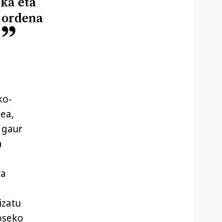
ka eta
 ordena
o
ko-
zea,
, gaur
a
ra
izatu
oseko