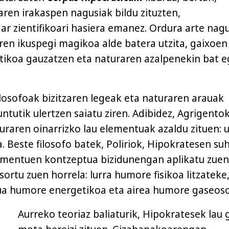
ren irakaspen nagusiak bildu zituzten,
r zientifikoari hasiera emanez. Ordura arte nagu
en ikuspegi magikoa alde batera utzita, gaixoen
tikoa gauzatzen eta naturaren azalpenekin bat e
ilosofoak bizitzaren legeak eta naturaren arauak
ntutik ulertzen saiatu ziren. Adibidez, Agrigento
raren oinarrizko lau elementuak azaldu zituen: u
ea. Beste filosofo batek, Poliriok, Hipokratesen suh
ementuen kontzeptua bizidunengan aplikatu zuen
sortu zuen horrela: lurra humore fisikoa litzateke
sua humore energetikoa eta airea humore gaseoso
Aurreko teoriaz baliaturik, Hipokratesek lau 