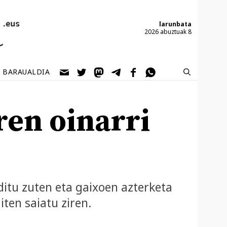
larunbata
2026 abuztuak 8
BARAUALDIA
ren oinarri
itu zuten eta gaixoen azterketa
ten saiatu ziren.