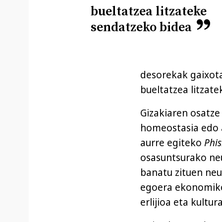
bueltatzea litzateke
sendatzeko bidea
desorekak gaixota
bueltatzea litzat
Gizakiaren osatze
homeostasia edo a
aurre egiteko
Phis
osasuntsurako neur
banatu zituen neur
egoera ekonomikoa
erlijioa eta kultura