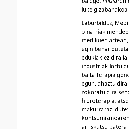
balego,
Phisia
ren 
luke gizabanakoa.
Laburbilduz, Medi
oinarriak mendee
medikuen artean, 
egin behar dutela
edukiak ez dira i
industriak lortu d
baita terapia gene
egun, ahaztu dira
zokoratu dira sen
hidroterapia, ats
makurrarazi dute:
kontsumismoaren 
arriskutsu batera