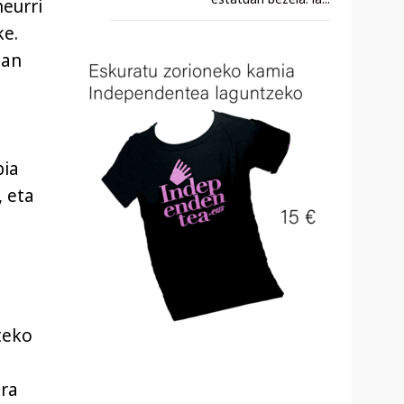
eurri
ke.
zan
pia
, eta
teko
tra