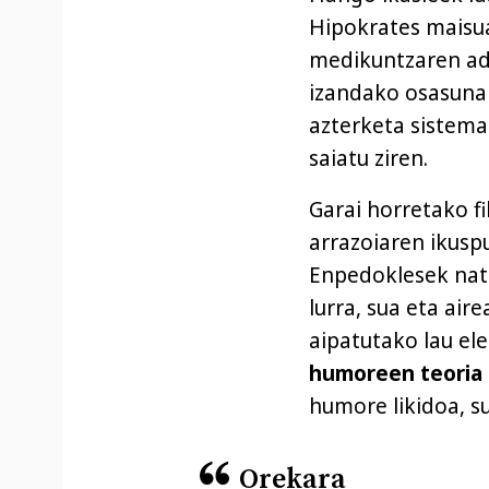
Hipokrates maisua
medikuntzaren ada
izandako osasunar
azterketa sistema
saiatu ziren.
Garai horretako f
arrazoiaren ikuspu
Enpedoklesek natu
lurra, sua eta air
aipatutako lau el
humoreen teoria
humore likidoa, 
Orekara