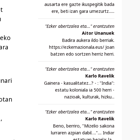
ausarta ere gazte ikuspegitik bada
t
ere, beti izan gara umezurtz......
u
"Ezker abertzalea eta..." erantzuten
Aitor Unanuek
teko
Badira aukera ildo berriak.
ara
https://ezkernazionala.eus/ Joan
batzen edo sortzen herriz herri.
"Ezker abertzalea eta..." erantzuten
Karlo Ravelik
nari
Gainera - kasualitatez...? - : "India":
estatu koloniala ia 500 herri -
nazioak, kulturak, hizku...
lotan
"Ezker abertzalea eta..." erantzuten
,
Karlo Ravelik
Beno, berriro, "Mizelio sakona
lurraren azpian dabil….".... Indiar
estatuan bezela: la...