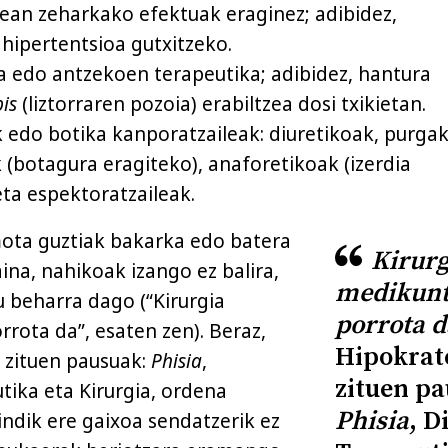
ean zeharkako efektuak eraginez; adibidez,
 hipertentsioa gutxitzeko.
edo antzekoen terapeutika; adibidez, hantura
is
(liztorraren pozoia) erabiltzea dosi txikietan.
 edo botika kanporatzaileak: diuretikoak, purgak
(botagura eragiteko), anaforetikoak (izerdia
eta espektoratzaileak.
ota guztiak bakarka edo batera
Kirurg
aina, nahikoak izango ez balira,
medikunt
u beharra dago (“Kirurgia
porrota d
rota da”, esaten zen). Beraz,
Hipokrat
 zituen pausuak:
Phisia
,
zituen p
tika eta Kirurgia, ordena
Phisia
, D
indik ere gaixoa sendatzerik ez