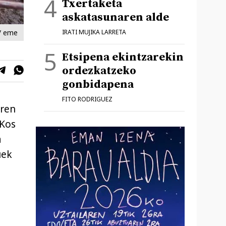
Txertaketa
askatasunaren alde
/ eme
IRATI MUJIKA LARRETA
Etsipena ekintzarekin
ordezkatzeko
gonbidapena
FITO RODRIGUEZ
aren
 Kos
a
uek
.