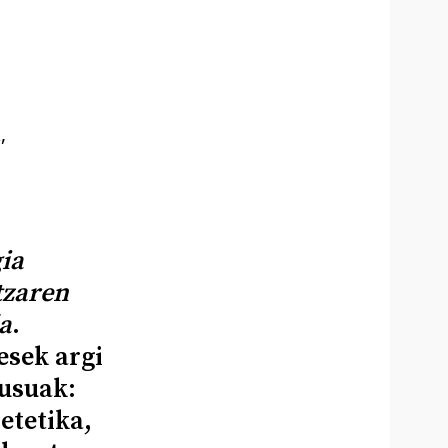
,
ia
zaren
a
.
esek argi
ausuak:
ietetika,