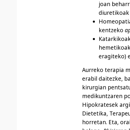
joan beharr
diuretikoak
Homeopatia 
kentzeko
ap
Katarkikoak
hemetikoak 
eragiteko) 
Aurreko terapia m
erabil daitezke, b
kirurgian pentsat
medikuntzaren por
Hipokratesek argi
Dietetika, Terapeu
horretan. Eta, ora