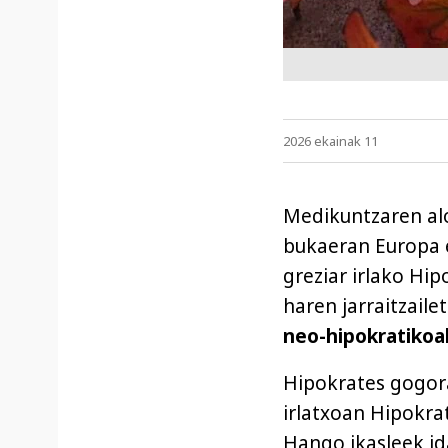
2026 ekainak 11
Medikuntzaren al
bukaeran Europa e
greziar irlako Hi
haren jarraitzaile
neo-hipokratikoa
Hipokrates gogora
irlatxoan Hipokra
Hango ikasleek id