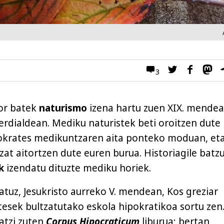
3
or batek
naturismo
izena hartu zuen XIX. mende
rdialdean. Mediku naturistek beti oroitzen dute
pokrates medikuntzaren aita ponteko moduan, et
tzat aitortzen dute euren burua. Historiagile batz
k
izendatu dituzte mediku horiek.
tuz, Jesukristo aurreko V. mendean, Kos greziar
tesek bultzatutako eskola hipokratikoa sortu zen
atzi zuten
Corpus Hipocraticum
liburua; bertan,