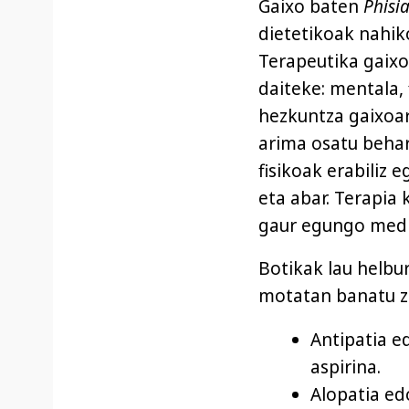
Gaixo baten
Phisi
dietetikoak nahik
Terapeutika gaix
daiteke: mentala,
hezkuntza gaixoar
arima osatu behar 
fisikoak erabiliz 
eta abar. Terapia 
gaur egungo medik
Botikak lau helbur
motatan banatu zu
Antipatia e
aspirina.
Alopatia ed