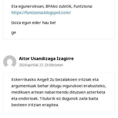
Eta egunerokoan, BFAko zulotik, Funtziona:
https://funtziona.blogspot.com/
Goza egun eder hau be!
ge
Aitor Usandizaga Izagirre
2024 apirilak 27, 23:00(r)etan
Eskerrikasko Angel! Zu bezalakoen iritziak eta
argumentuak behar ditugu ingurukoei erakusteko,
medikuen artean nabarmendu dituzuen azterketa
eta ondorioak. Titulurik ez dugunok zaila baita
besteen iritzian eragitea.