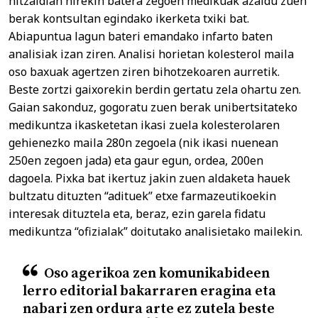
hitzaldian nirekin batera zegoen medikuak azaldu zuen
berak kontsultan egindako ikerketa txiki bat.
Abiapuntua lagun bateri emandako infarto baten
analisiak izan ziren. Analisi horietan kolesterol maila
oso baxuak agertzen ziren bihotzekoaren aurretik.
Beste zortzi gaixorekin berdin gertatu zela ohartu zen.
Gaian sakonduz, gogoratu zuen berak unibertsitateko
medikuntza ikasketetan ikasi zuela kolesterolaren
gehienezko maila 280n zegoela (nik ikasi nuenean
250en zegoen jada) eta gaur egun, ordea, 200en
dagoela. Pixka bat ikertuz jakin zuen aldaketa hauek
bultzatu dituzten “adituek” etxe farmazeutikoekin
interesak dituztela eta, beraz, ezin garela fidatu
medikuntza “ofizialak” doitutako analisietako mailekin.
Oso agerikoa zen komunikabideen
lerro editorial bakarraren eragina eta
nabari zen ordura arte ez zutela beste