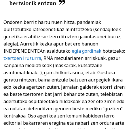
bertsiorik entzun
Ondoren berriz hartu nuen hitza, pandemiak
bultzatutako iatrogenetikaz mintzatzeko (sendagileek
genetika erabiliz sortzen dituzten gaixotasunei buruz,
alegia). Aurretik kezka apur bat ere banuen
INDEPENDENTEAn azaldutako
egia gordinak
botatzeko:
txertoen iruzurra
, RNA mezulariaren arriskuak, gezur
kanpaina mediatikoak (maskarak, kutsatzaile
asintomatikoak…), gain-hilkortasuna, etab. Gustura
geratu nintzen, baina entzule batzuen aurpegiek ikara
edo kezka agertzen zuten. Jarraian galderak etorri ziren:
ea beste txertoren bat jarri behar ote zuten, telebistan
agertutako ospitaleetako hildakoak ea zer ote ziren edo
ea nolatan defenditzen genuen beste mediku “guztien”
kontrakoa. Oso agerikoa zen komunikabideen lerro
editorial bakarraren eragina eta nabari zen ordura arte