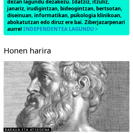
dezan lagundu dezakezu. Idatziz, itzuliz,
janariz, irudigintzan, bideogintzan, bertsotan,
diseinuan, informatikan, psikologia klinikoan,
abokatutzan edo diruz ere bai. Ziberjazarpenari
aurre!
INDEPENDENTEA LAGUNDU >
Honen harira
BARAUA ETA ATSEDENA