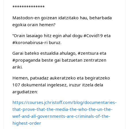
**************
Mastodon-en goizean idatzitako hau, beharbada
egokia orain hemen?
“Orain lasaiago hitz egin ahal dogu #Covid19 eta
#koronabirusa-ri buruz.
Garai bateko estualdia ahulago, #zentsura eta
#propaganda beste gai batzuetan zentratzen
ariki.
Hemen, patxadaz aukeratzeko eta begiratzeko
107 dokumental ingelesez, iruzur itzela dela
argudiatzen:
https://courses.jchristoff.com/blog/documentaries-
that-prove-that-the-media-the-who-the-un-the-
wef-and-all-governments-are-criminals-of-the-
highest-order