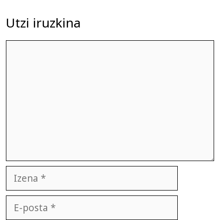
Utzi iruzkina
Iruzkina
Izena
E-
posta