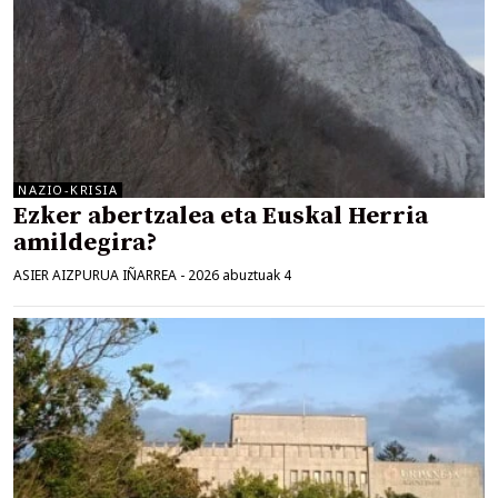
NAZIO-KRISIA
Ezker abertzalea eta Euskal Herria
amildegira?
ASIER AIZPURUA IÑARREA
-
2026 abuztuak 4