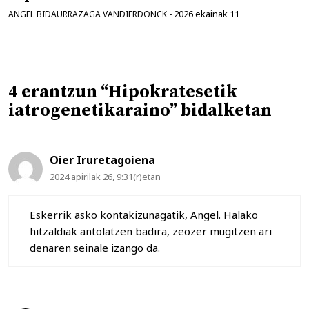
2026 ekainak 11
ANGEL BIDAURRAZAGA VANDIERDONCK
-
4 erantzun “Hipokratesetik
iatrogenetikaraino” bidalketan
Oier Iruretagoiena
2024 apirilak 26, 9:31(r)etan
Eskerrik asko kontakizunagatik, Angel. Halako
hitzaldiak antolatzen badira, zeozer mugitzen ari
denaren seinale izango da.