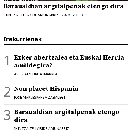
Baraualdian argitalpenak etengo dira
IHINTZA TELLABIDE AMUNARRIZ
-
2026 uztailak 19
Irakurrienak
Ezker abertzalea eta Euskal Herria
amildegira?
ASIER AIZPURUA IÑARREA
Non placet Hispania
JOSE MARI ESPARZA ZABALEGI
Baraualdian argitalpenak etengo
dira
IHINTZA TELLABIDE AMUNARRIZ