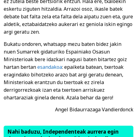
ez zutela beste bertsiorik entzun. Hala ere, txaloekin
eskertu ziguten hitzaldia. Arrazoi osoz, ikasle batek
debate bat falta zela eta falta dela aipatu zuen eta, gure
aldetik, eztabaidatzeko aukerari ez geniola iskin egingo
argi geratu zen.
Bukatu ondoren, whatsapp mezu baten bidez jakin
nuen Sumarrek gidaturiko Espainiako Osasun
Ministerioak bere idazkari nagusi baten bitartez goiz
hartan bertan
esandakoa
: epaiketa batean, txertoak
eragindako bihotzeko arazo bat argi geratu denean,
Ministerioak erantzun du txertoak ez zirela
derrigorrezkoak izan eta txertoen arriskuez
ohartaraziak ginela denok. Azala behar da gero!
Angel Bidaurrazaga Vandierdonck
Nahi baduzu, Independenteak aurrera egin