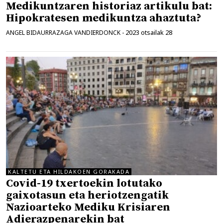
Medikuntzaren historiaz artikulu bat:
Hipokratesen medikuntza ahaztuta?
2023 otsailak 28
ANGEL BIDAURRAZAGA VANDIERDONCK
-
KALTETU ETA HILDAKOEN GORAKADA
Covid-19 txertoekin lotutako
gaixotasun eta heriotzengatik
Nazioarteko Mediku Krisiaren
Adierazpenarekin bat