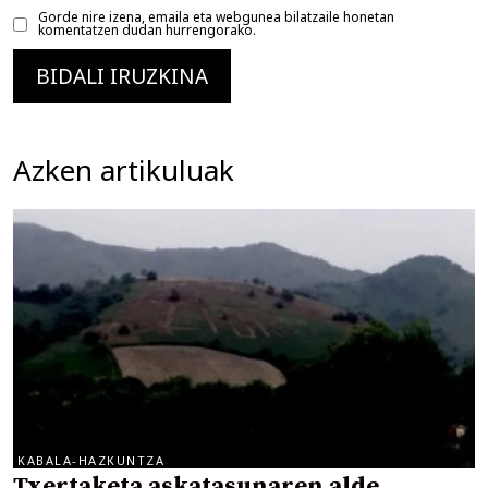
Gorde nire izena, emaila eta webgunea bilatzaile honetan
komentatzen dudan hurrengorako.
Azken artikuluak
KABALA-HAZKUNTZA
Txertaketa askatasunaren alde