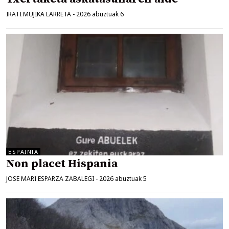
IRATI MUJIKA LARRETA
-
2026 abuztuak 6
ESPAINIA
Non placet Hispania
JOSE MARI ESPARZA ZABALEGI
-
2026 abuztuak 5