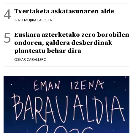
Txertaketa askatasunaren alde
IRATI MUJIKA LARRETA
Euskara azterketako zero borobilen
ondoren, galdera desberdinak
planteatu behar dira
OSKAR CABALLERO