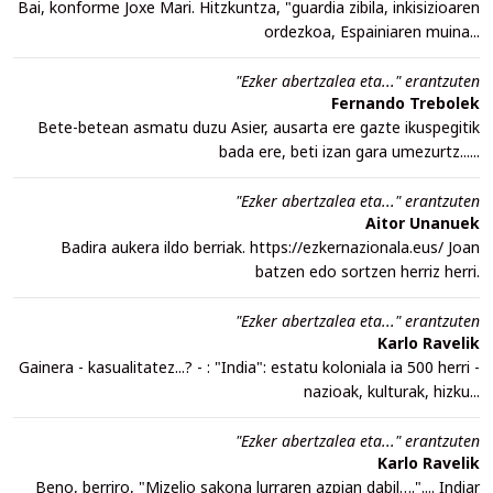
Bai, konforme Joxe Mari. Hitzkuntza, "guardia zibila, inkisizioaren
ordezkoa, Espainiaren muina...
"Ezker abertzalea eta..." erantzuten
Fernando Trebolek
Bete-betean asmatu duzu Asier, ausarta ere gazte ikuspegitik
bada ere, beti izan gara umezurtz......
"Ezker abertzalea eta..." erantzuten
Aitor Unanuek
Badira aukera ildo berriak. https://ezkernazionala.eus/ Joan
batzen edo sortzen herriz herri.
"Ezker abertzalea eta..." erantzuten
Karlo Ravelik
Gainera - kasualitatez...? - : "India": estatu koloniala ia 500 herri -
nazioak, kulturak, hizku...
"Ezker abertzalea eta..." erantzuten
Karlo Ravelik
Beno, berriro, "Mizelio sakona lurraren azpian dabil….".... Indiar