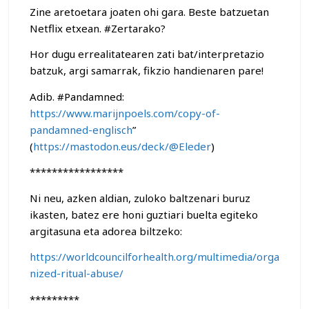
Zine aretoetara joaten ohi gara. Beste batzuetan
Netflix etxean. #Zertarako?
Hor dugu errealitatearen zati bat/interpretazio
batzuk, argi samarrak, fikzio handienaren pare!
Adib. #Pandamned:
https://www.marijnpoels.com/copy-of-
pandamned-englisch
”
(
https://mastodon.eus/deck/@Eleder
)
*****************
Ni neu, azken aldian, zuloko baltzenari buruz
ikasten, batez ere honi guztiari buelta egiteko
argitasuna eta adorea biltzeko:
https://worldcouncilforhealth.org/multimedia/orga
nized-ritual-abuse/
*********