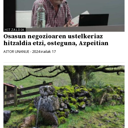
HITZALDIA
Osasun negozioaren ustelkeriaz
hitzaldia etzi, osteguna, Azpeitian
2024 irailak 17
AITOR UNANUE
-