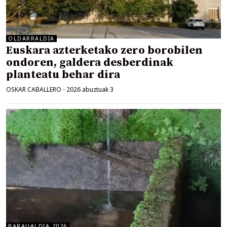
OLDARRALDIA
Euskara azterketako zero borobilen
ondoren, galdera desberdinak
planteatu behar dira
OSKAR CABALLERO
-
2026 abuztuak 3
BARAUALDIA 2026