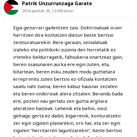
Patrik Unzurrunzaga Garate
2024 apirilak 26, 12:09(r)etan
Egia gezurrari gailentzen zaio. Doktrinatuak orain
harritzen dira kontatzen diezun beste bertsio
zentsuratuarekin. Bere garaian, seinalatuak
izateko eta politikoki zuzena den horretatik ez
irteteko beldurragatik, faltsukeria onartzeaz gain,
beren osasunaren aurka ere egin zuten, eta,
bitartean, beren esku zeuden modu guztietara
erreprimitu zuten bertsio ez-ofiziala kontatzen
saiatu nahi zuena, beren kabuz hausnar zezaten
eta beren ondorioak atera zitzaten. Berandu bada
ere, pozten nau gertatu zen guztia argitara
ateratzen hasteak. Lehenik eta behin, inoiz
gehiago gerta ez dadin; bigarrenik, konturatzeko
zer egin ziguten planarekin, oro har, eta zer egin
ziguten “herritarren laguntzarekin”, beste bertsio