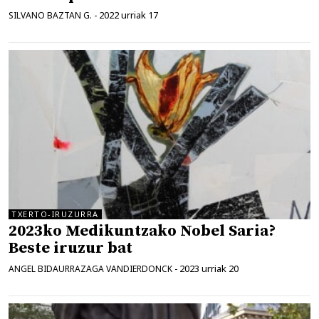
2022 urriak 17
SILVANO BAZTAN G.
-
TXERTO-IRUZURRA
2023ko Medikuntzako Nobel Saria?
Beste iruzur bat
2023 urriak 20
ANGEL BIDAURRAZAGA VANDIERDONCK
-