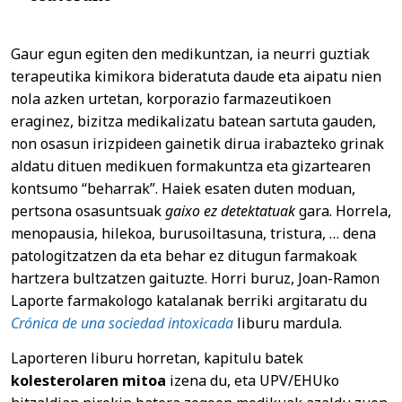
Gaur egun egiten den medikuntzan, ia neurri guztiak
terapeutika kimikora bideratuta daude eta aipatu nien
nola azken urtetan, korporazio farmazeutikoen
eraginez, bizitza medikalizatu batean sartuta gauden,
non osasun irizpideen gainetik dirua irabazteko grinak
aldatu dituen medikuen formakuntza eta gizartearen
kontsumo “beharrak”. Haiek esaten duten moduan,
pertsona osasuntsuak
gaixo ez detektatuak
gara. Horrela,
menopausia, hilekoa, burusoiltasuna, tristura, … dena
patologitzatzen da eta behar ez ditugun farmakoak
hartzera bultzatzen gaituzte. Horri buruz, Joan-Ramon
Laporte farmakologo katalanak berriki argitaratu du
Crónica de una sociedad intoxicada
liburu mardula.
Laporteren liburu horretan, kapitulu batek
kolesterolaren mitoa
izena du, eta UPV/EHUko