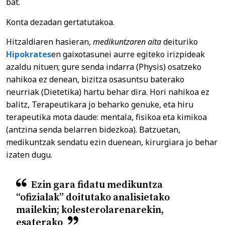
bat.
Konta dezadan gertatutakoa.
Hitzaldiaren hasieran,
medikuntzaren aita
deituriko
Hipokrates
en gaixotasunei aurre egiteko irizpideak
azaldu nituen; gure senda indarra (Physis) osatzeko
nahikoa ez denean, bizitza osasuntsu baterako
neurriak (Dietetika) hartu behar dira. Hori nahikoa ez
balitz, Terapeutikara jo beharko genuke, eta hiru
terapeutika mota daude: mentala, fisikoa eta kimikoa
(antzina senda belarren bidezkoa). Batzuetan,
medikuntzak sendatu ezin duenean, kirurgiara jo behar
izaten dugu.
Ezin gara fidatu medikuntza
“ofizialak” doitutako analisietako
mailekin; kolesterolarenarekin,
esaterako