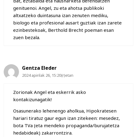
bat, eztabaida eta hausnarketa defendatzen
genituenoi. Angel, zu eta ahotsa publikoki
altxatzeko duintasuna izan zenuten mediku,
biologo eta profesional ausart guztiak izan zarete
ezinbestekoak, Berthold Brecht poeman esan
zuen bezala.
Gentza Eleder
2024 apirilak 26, 15:20(r)etan
Zorionak Angel eta eskerrik asko
kontakizunagatik!
Osasunerako lehenengo aholkua, Hipokratesen
hariari tiratuz gaur egun izan zitekeen: mesedez,
bota TVa (eta mendeko propaganda/burujatetza
hedabideak) zakarrontzira.