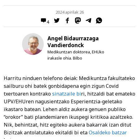
2024 apirilak 26
4
Angel Bidaurrazaga
Vandierdonck
Medikuntzan doktorea, EHUko
irakasle ohia. Bilbo
Harritu ninduen telefono deiak: Medikuntza fakultateko
sailburu ohi batek gonbidapena egin zigun Covid
txertoaren kontrako
sinatzaile bi
ri, hitzaldi bat emateko
UPV/EHUren nagusientzako Esperientzia-geletako
ikastaro batean. Lehen aldiz aukera genuen publiko
“orokor” bati plandemiaren ikuspegi kritikoa azaltzeko.
Nik, behintzat, hitz egiteko aukera bakarrak izan ditut
Bizitzak antolatutako ekitaldi bi eta
Osaldeko batzar