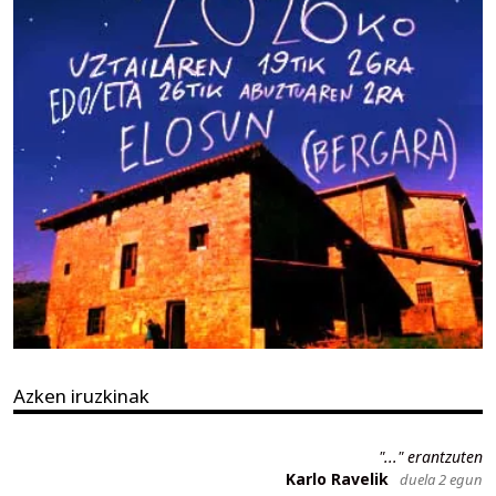
Azken iruzkinak
"..." erantzuten
Karlo Ravelik
duela 2 egun