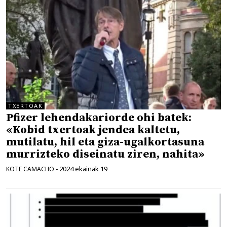
TXERTOAK
Pfizer lehendakariorde ohi batek:
«Kobid txertoak jendea kaltetu,
mutilatu, hil eta giza-ugalkortasuna
murrizteko diseinatu ziren, nahita»
2024 ekainak 19
KOTE CAMACHO
-