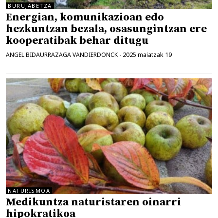
BURUJABETZA
Energian, komunikazioan edo
hezkuntzan bezala, osasungintzan ere
kooperatibak behar ditugu
2025 maiatzak 19
ANGEL BIDAURRAZAGA VANDIERDONCK
-
NATURISMOA
Medikuntza naturistaren oinarri
hipokratikoa