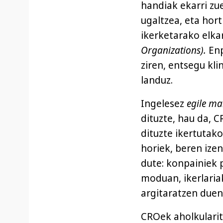
handiak ekarri zu
ugaltzea, eta hort
ikerketarako elk
Organizations).
Enp
ziren, entsegu kl
landuz.
Ingelesez
egile m
dituzte, hau da, 
dituzte ikertutako
horiek, beren ize
dute: konpainiek p
moduan, ikerlaria
argitaratzen duen
CROek aholkularit