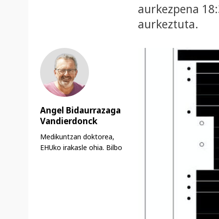
aurkezpena 18:
aurkeztuta.
Angel Bidaurrazaga
Vandierdonck
Medikuntzan doktorea,
EHUko irakasle ohia. Bilbo