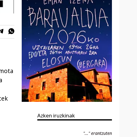
 mota
a
tek
Azken iruzkinak
"..." erantzuten