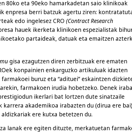
en 80ko eta 90eko hamarkadetan saio klinikoak
ik enpresa berri batzuk agertu ziren: kontratatu
arteak edo ingelesez CRO
(Contract Research
resa hauek ikerketa klinikoen espezialistak bihu
inikoetako partaideak, datuak eta emaitzen azter
amu
gisa ezagutzen diren zerbitzuak ere ematen
CROek konpainien enkarguzko artikuluak idazten
 farmakoei buruz eta “adituei” eskaintzen dizkiet
narekin, farmakoen irudia hobetzeko. Denek irab
restigiodun ikerlari bat lortzen dute sinatzaile
k karrera akademikoa irabazten du (dirua ere bai)
 aldizkariak ere kutxa betetzen du.
za lanak ere egiten dituzte, merkatuetan farma