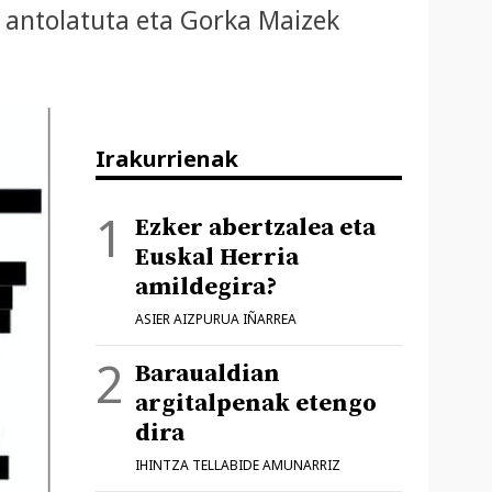
 antolatuta eta Gorka Maizek
Irakurrienak
Ezker abertzalea eta
Euskal Herria
amildegira?
ASIER AIZPURUA IÑARREA
Baraualdian
argitalpenak etengo
dira
IHINTZA TELLABIDE AMUNARRIZ