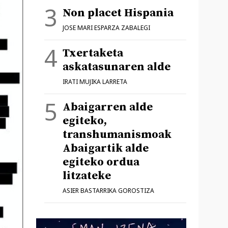
Non placet Hispania
JOSE MARI ESPARZA ZABALEGI
Txertaketa
askatasunaren alde
IRATI MUJIKA LARRETA
Abaigarren alde
egiteko,
transhumanismoak
Abaigartik alde
egiteko ordua
litzateke
ASIER BASTARRIKA GOROSTIZA