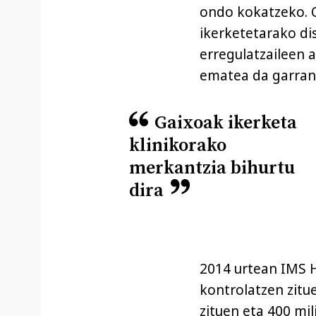
ondo kokatzeko. Q
ikerketetarako di
erregulatzaileen 
ematea da garran
Gaixoak ikerketa
klinikorako
merkantzia bihurtu
dira
2014 urtean IMS 
kontrolatzen zitue
zituen eta 400 mil