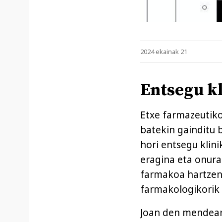
2024 ekainak 21
Entsegu k
Etxe farmazeutiko
batekin gainditu b
hori entsegu klin
eragina eta onura
farmakoa hartzen
farmakologikorik 
Joan den mendear