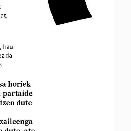
k
at,
, hau
ez da
.
sa horiek
a partaide
rtzen dute
zaileenga