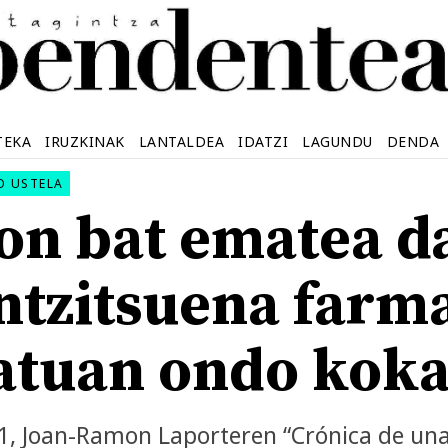
TEKA
IRUZKINAK
LANTALDEA
IDATZI
LAGUNDU
DENDA
O USTELA
 on bat ematea d
ntzitsuena farm
tuan ondo koka
1, Joan-Ramon Laporteren “Crónica de una