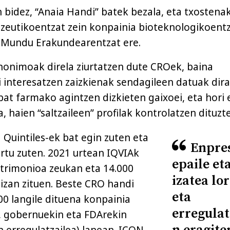
n bidez, “Anaia Handi” batek bezala, eta txostena
zeutikoentzat zein konpainia bioteknologikoentz
 Mundu Erakundearentzat ere.
onimoak direla ziurtatzen dute CROek, baina
 interesatzen zaizkienak sendagileen datuak dira
at farmako agintzen dizkieten gaixoei, eta hori 
 haien “saltzaileen” profilak kontrolatzen dituzte
 Quintiles-ek bat egin zuten eta
Enpre
ortu zuten. 2021 urtean IQVIAk
epaile et
atrimonioa zeukan eta 14.000
izatea lo
 izan zituen. Beste CRO handi
eta
00 langile dituena konpainia
erregulat
, gobernuekin eta FDArekin
erregulatzailea) lanean. ICON-