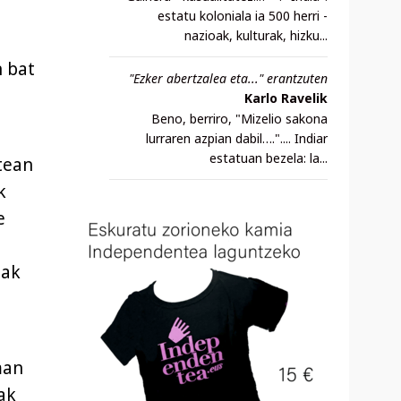
estatu koloniala ia 500 herri -
nazioak, kulturak, hizku...
n bat
"Ezker abertzalea eta..." erantzuten
Karlo Ravelik
Beno, berriro, "Mizelio sakona
lurraren azpian dabil….".... Indiar
estatuan bezela: la...
tean
k
e
oak
man
uak