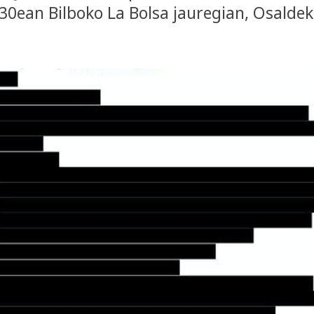
30ean Bilboko La Bolsa jauregian, Osaldek