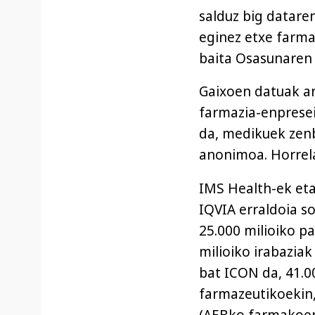
salduz big datare
eginez etxe farma
baita Osasunaren
Gaixoen datuak an
farmazia-enpresei
da, medikuek zenb
anonimoa. Horrela,
IMS Health-ek eta
IQVIA erraldoia s
25.000 milioiko p
milioiko irabaziak
bat ICON da, 41.0
farmazeutikoekin
(AEBko farmakoen 