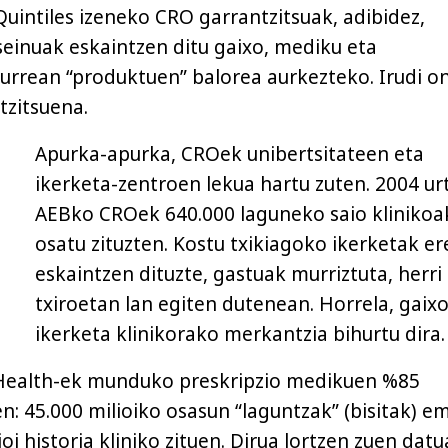
uintiles izeneko CRO garrantzitsuak, adibidez,
seinuak eskaintzen ditu gaixo, mediku eta
aurrean “produktuen” balorea aurkezteko. Irudi o
tzitsuena.
Apurka-apurka, CROek unibertsitateen eta
ikerketa-zentroen lekua hartu zuten. 2004 ur
AEBko CROek 640.000 laguneko saio klinikoa
osatu zituzten. Kostu txikiagoko ikerketak er
eskaintzen dituzte, gastuak murriztuta, herri
txiroetan lan egiten dutenean. Horrela, gaix
ikerketa klinikorako merkantzia bihurtu dira.
Health-ek munduko preskripzio medikuen %85
n: 45.000 milioiko osasun “laguntzak” (bisitak) e
ioi historia kliniko zituen. Dirua lortzen zuen dat