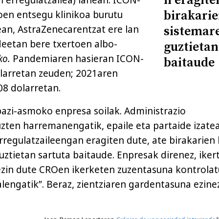
n eragite
birakarie
toen entsegu klinikoa burutu
ean, AstraZenecarentzat ere lan
sistemar
eetan bere txertoen albo-
guztietan
ko.
Pandemiaren hasieran ICON-
baitaude
larretan zeuden; 2021aren
08 dolarretan.
bazi-asmoko enpresa soilak. Administrazio
uzten harremanengatik, epaile eta partaide izate
rregulatzaileengan eragiten dute, ate birakarien
ztietan sartuta baitaude. Enpresak direnez, ikert
zin dute CROen ikerketen zuzentasuna kontrolat
alengatik”. Beraz, zientziaren gardentasuna ezin