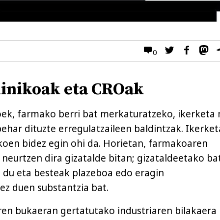
0
linikoak eta CROak
ek, farmako berri bat merkaturatzeko, ikerketa
ehar dituzte erregulatzaileen baldintzak. Ikerket
ikoen bidez egin ohi da. Horietan, farmakoaren
 neurtzen dira gizatalde bitan; gizataldeetako ba
 du eta besteak plazeboa edo eragin
ez duen substantzia bat.
en bukaeran gertatutako industriaren bilakaera