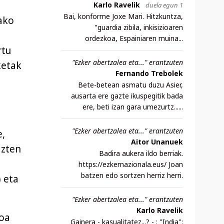
Karlo Ravelik
duela egun 1
Bai, konforme Joxe Mari. Hitzkuntza,
tako
"guardia zibila, inkisizioaren
ordezkoa, Espainiaren muina...
rtu
"Ezker abertzalea eta..." erantzuten
ketak
Fernando Trebolek
Bete-betean asmatu duzu Asier,
ausarta ere gazte ikuspegitik bada
ere, beti izan gara umezurtz......
"Ezker abertzalea eta..." erantzuten
e,
Aitor Unanuek
azten
Badira aukera ildo berriak.
https://ezkernazionala.eus/ Joan
batzen edo sortzen herriz herri.
 eta
"Ezker abertzalea eta..." erantzuten
Karlo Ravelik
koa
Gainera - kasualitatez...? - : "India":