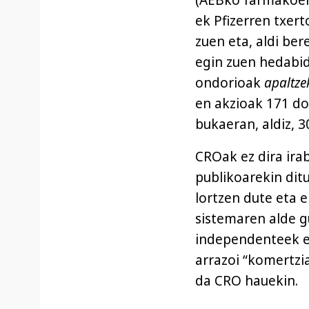
ek Pfizerren txer
zuen eta, aldi ber
egin zuen hedabid
ondorioak
apaltze
en akzioak 171 do
bukaeran, aldiz, 3
CROak ez dira ira
publikoarekin dit
lortzen dute eta e
sistemaren alde gu
independenteek e
arrazoi “komertzi
da CRO hauekin.