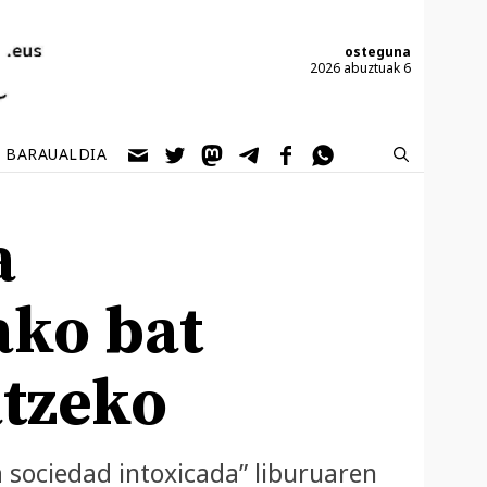
osteguna
2026 abuztuak 6
BARAUALDIA
a
ako bat
tzeko
 sociedad intoxicada” liburuaren