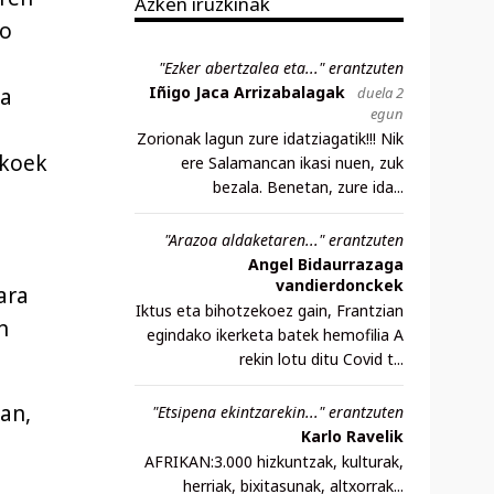
Azken iruzkinak
so
"Ezker abertzalea eta..." erantzuten
Iñigo Jaca Arrizabalagak
duela 2
ta
egun
Zorionak lagun zure idatziagatik!!! Nik
ikoek
ere Salamancan ikasi nuen, zuk
bezala. Benetan, zure ida...
"Arazoa aldaketaren..." erantzuten
Angel Bidaurrazaga
vandierdonckek
ara
Iktus eta bihotzekoez gain, Frantzian
n
egindako ikerketa batek hemofilia A
rekin lotu ditu Covid t...
an,
"Etsipena ekintzarekin..." erantzuten
Karlo Ravelik
AFRIKAN:3.000 hizkuntzak, kulturak,
herriak, bixitasunak, altxorrak...