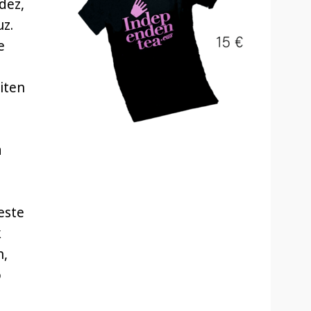
dez,
z.
e
iten
a
este
k
n,
o