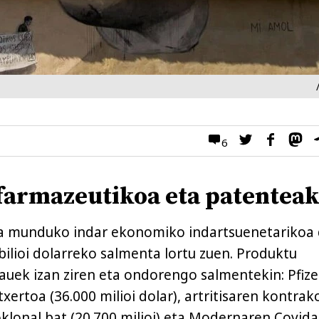
6
 farmazeutikoa eta patentea
ia munduko indar ekonomiko indartsuenetarikoa 
bilioi dolarreko salmenta lortu zuen. Produktu
uek izan ziren eta ondorengo salmentekin: Pfize
txertoa (36.000 milioi dolar), artritisaren kontrak
lonal bat (20.700 milioi) eta Modernaren Covid