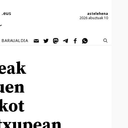
astelehena
2026 abuztuak 10
BARAUALDIA
eak
uen
ikot
txupean