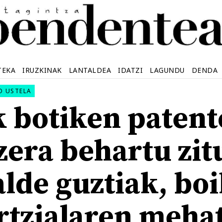
TEKA
IRUZKINAK
LANTALDEA
IDATZI
LAGUNDU
DENDA
O USTELA
botiken patent
zera behartu zit
alde guztiak, bo
tzialaren meha