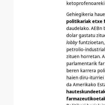
ketoprofenoareki
Gehiegikeria haue
politikariak etxe
daudelako. AEBn b
dolar gastatu zit
lobby
funtzioetan,
petrolio-industria
zituen horretan.
parlamentarik fa
beren karrera pol
haien diru-iturrie
da Amerikako Esta
hauteskundeetako
farmazeutikoeta