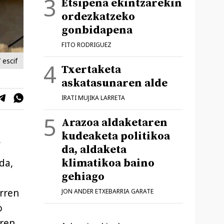
Etsipena ekintzarekin
ordezkatzeko
gonbidapena
FITO RODRIGUEZ
/ escif
Txertaketa
askatasunaren alde
IRATI MUJIKA LARRETA
Arazoa aldaketaren
k
kudeaketa politikoa
da, aldaketa
klimatikoa baino
da,
gehiago
rren
JON ANDER ETXEBARRIA GARATE
o
aren