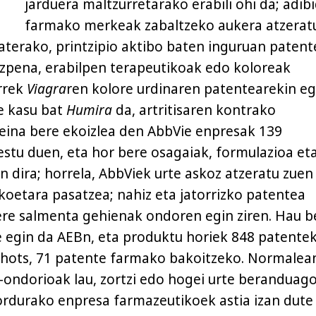
jarduera maltzurretarako erabili ohi da; adibi
farmako merkeak zabaltzeko aukera atzeratu
saterako, printzipio aktibo baten inguruan patent
oizpena, erabilpen terapeutikoak edo koloreak
errek
Viagra
ren kolore urdinaren patentearekin eg
e kasu bat
Humira
da, artritisaren kontrako
zeina bere ekoizlea den AbbVie enpresak 139
stu duen, eta hor bere osagaiak, formulazioa et
n dira; horrela, AbbViek urte askoz atzeratu zuen
koetara pasatzea; nahiz eta jatorrizko patentea
ere salmenta gehienak ondoren egin ziren. Hau b
e egin da AEBn, eta produktu horiek 848 patente
 hots, 71 patente farmako bakoitzeko. Normalea
-ondorioak lau, zortzi edo hogei urte beranduag
 ordurako enpresa farmazeutikoek astia izan dute