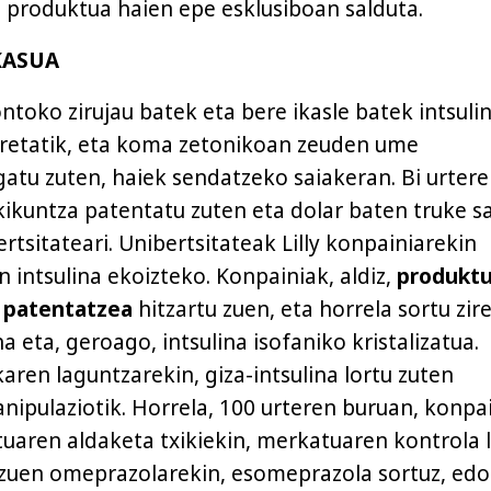
, produktua haien epe esklusiboan salduta.
KASUA
ntoko zirujau batek eta bere ikasle batek intsuli
rretatik, eta koma zetonikoan zeuden ume
gatu zuten, haiek sendatzeko saiakeran. Bi urter
ikuntza patentatu zuten eta dolar baten truke s
rtsitateari. Unibertsitateak Lilly konpainiarekin
 intsulina ekoizteko. Konpainiak, aldiz,
produkt
k patentatzea
hitzartu zuen, eta horrela sortu zir
a eta, geroago, intsulina isofaniko kristalizatua.
aren laguntzarekin, giza-intsulina lortu zuten
nipulaziotik. Horrela, 100 urteren buruan, konpai
tuaren aldaketa txikiekin, merkatuaren kontrola 
 zuen omeprazolarekin, esomeprazola sortuz, edo