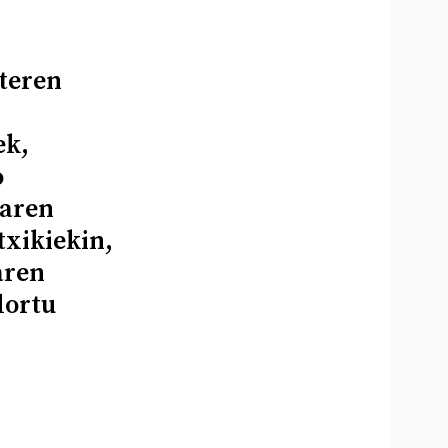
teren
ek,
o
aren
txikiekin,
aren
lortu