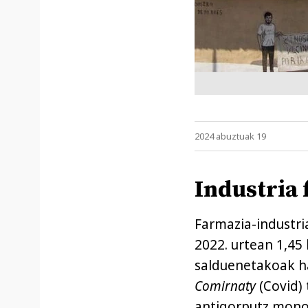
2024 abuztuak 19
Industria
Farmazia-industr
2022. urtean 1,45 
salduenetakoak ha
Comirnaty
(Covid)
antigorputz monok