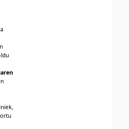
na
en
aldu
uaren
en
niek,
lortu