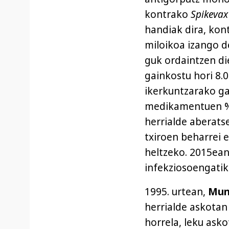
kontrako
Spikevax
handiak dira, kon
miloikoa izango 
guk ordaintzen di
gainkostu hori 8.
ikerkuntzarako g
medikamentuen %8
herrialde aberats
txiroen beharrei 
heltzeko. 2015ean,
infekziosoengatik
1995. urtean,
Mun
herrialde askotan
horrela, leku ask