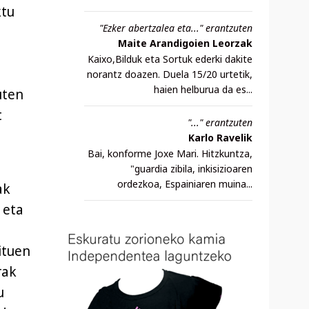
ktu
"Ezker abertzalea eta..." erantzuten
Maite Arandigoien Leorzak
Kaixo,Bilduk eta Sortuk ederki dakite
norantz doazen. Duela 15/20 urtetik,
haien helburua da es...
uten
t
"..." erantzuten
Karlo Ravelik
Bai, konforme Joxe Mari. Hitzkuntza,
"guardia zibila, inkisizioaren
ordezkoa, Espainiaren muina...
ak
 eta
ituen
rak
u