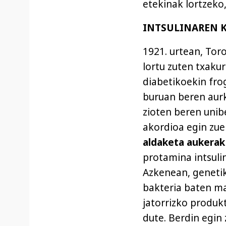
etekinak lortzeko
INTSULINAREN 
1921. urtean, Toro
lortu zuten txaku
diabetikoekin fro
buruan beren aurk
zioten beren unibe
akordioa egin zuen
aldaketa aukera
protamina intsulin
Azkenean, genetik
bakteria baten ma
jatorrizko produk
dute. Berdin egin