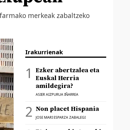
z, farmako merkeak zabaltzeko
Irakurrienak
Ezker abertzalea eta
Euskal Herria
amildegira?
ASIER AIZPURUA IÑARREA
Non placet Hispania
JOSE MARI ESPARZA ZABALEGI