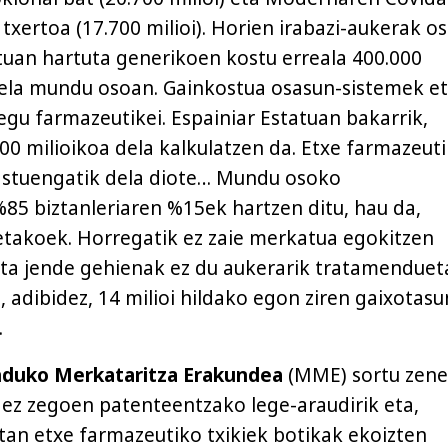
txertoa (17.700 milioi). Horien irabazi-aukerak o
tuan hartuta generikoen kostu erreala 400.000
dela mundu osoan. Gainkostua osasun-sistemek e
egu farmazeutikei. Espainiar Estatuan bakarrik,
000 milioikoa dela kalkulatzen da. Etxe farmazeut
astuengatik dela diote… Mundu osoko
5 biztanleriaren %15ek hartzen ditu, hau da,
etakoek. Horregatik ez zaie merkatua egokitzen
eta jende gehienak ez du aukerarik tratamenduet
 adibidez, 14 milioi hildako egon ziren gaixotasu
.
duko Merkataritza Erakundea
(MME) sortu zene
 ez zegoen patenteentzako lege-araudirik eta,
otan etxe farmazeutiko txikiek botikak ekoizten