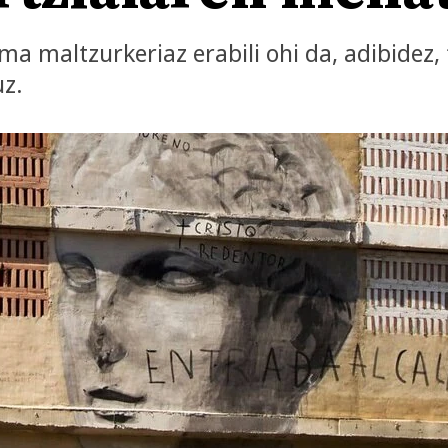
ma maltzurkeriaz erabili ohi da, adibide
uz.