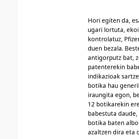
Hori egiten da, e
ugari lortuta, ek
kontrolatuz, Pfiz
duen bezala. Best
antigorputz bat, 
patenterekin babe
indikazioak sartze
botika hau generi
iraungita egon, b
12 botikarekin er
babestuta daude,
botika baten albo
azaltzen dira eta