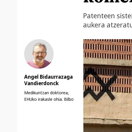
Patenteen siste
aukera atzerat
Angel Bidaurrazaga
Vandierdonck
Medikuntzan doktorea,
EHUko irakasle ohia. Bilbo