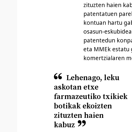
zituzten haien ka
patentatuen parek
kontuan hartu gab
osasun-eskubidear
patentedun konp
eta MMEk estatu g
komertzialaren m
Lehenago, leku
askotan etxe
farmazeutiko txikiek
botikak ekoizten
zituzten haien
kabuz