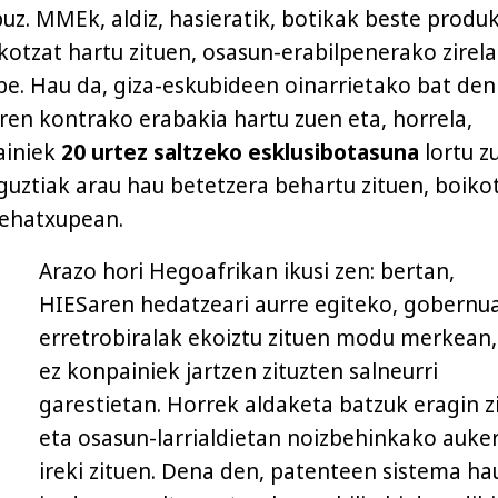
buz. MMEk, aldiz, hasieratik, botikak beste produ
otzat hartu zituen, osasun-erabilpenerako zirela
e. Hau da, giza-eskubideen oinarrietako bat den
en kontrako erabakia hartu zuen eta, horrela,
ainiek
20 urtez saltzeko esklusibotasuna
lortu z
uztiak arau hau betetzera behartu zituen, boiko
ehatxupean.
Arazo hori Hegoafrikan ikusi zen: bertan,
HIESaren hedatzeari aurre egiteko, gobernu
erretrobiralak ekoiztu zituen modu merkean,
ez konpainiek jartzen zituzten salneurri
garestietan. Horrek aldaketa batzuk eragin z
eta osasun-larrialdietan noizbehinkako auke
ireki zituen. Dena den, patenteen sistema ha