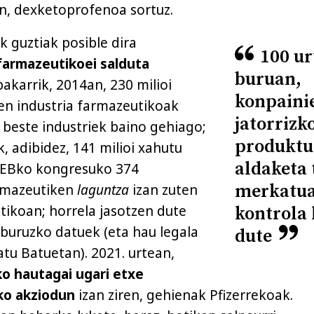
n, dexketoprofenoa sortuz.
k guztiak posible dira
100 ur
 farmazeutikoei salduta
buruan,
akarrik, 2014an, 230 milioi
konpaini
uen industria farmazeutikoak
jatorrizk
 beste industriek baino gehiago;
produktu
k, adibidez, 141 milioi xahutu
aldaketa 
 AEBko kongresuko 374
merkatu
rmazeutiken
laguntza
izan zuten
itikoan; horrela jasotzen dute
kontrola 
i buruzko datuek (eta hau legala
dute
tu Batuetan). 2021. urtean,
 hautagai ugari etxe
ko akziodun
izan ziren, gehienak Pfizerrekoak.