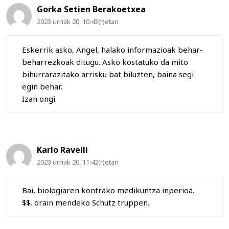
Gorka Setien Berakoetxea
2023 urriak 20, 10:43(r)etan
Eskerrik asko, Angel, halako informazioak behar-
beharrezkoak ditugu. Asko kostatuko da mito
bihurrarazitako arrisku bat biluzten, baina segi
egin behar.
Izan ongi.
Karlo Ravelli
2023 urriak 20, 11:42(r)etan
Bai, biologiaren kontrako medikuntza inperioa.
$$, orain mendeko Schutz truppen.