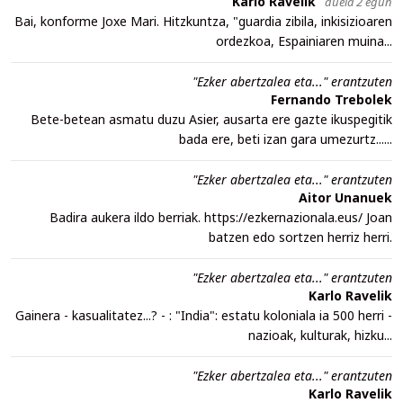
Karlo Ravelik
duela 2 egun
Bai, konforme Joxe Mari. Hitzkuntza, "guardia zibila, inkisizioaren
ordezkoa, Espainiaren muina...
"Ezker abertzalea eta..." erantzuten
Fernando Trebolek
Bete-betean asmatu duzu Asier, ausarta ere gazte ikuspegitik
bada ere, beti izan gara umezurtz......
"Ezker abertzalea eta..." erantzuten
Aitor Unanuek
Badira aukera ildo berriak. https://ezkernazionala.eus/ Joan
batzen edo sortzen herriz herri.
"Ezker abertzalea eta..." erantzuten
Karlo Ravelik
Gainera - kasualitatez...? - : "India": estatu koloniala ia 500 herri -
nazioak, kulturak, hizku...
"Ezker abertzalea eta..." erantzuten
Karlo Ravelik