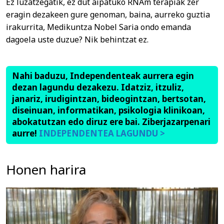
Ez luzatzegatik, ez dut aipatuko RNAm terapiak zer
eragin dezakeen gure genoman, baina, aurreko guztia
irakurrita, Medikuntza Nobel Saria ondo emanda
dagoela uste duzue? Nik behintzat ez.
Nahi baduzu, Independenteak aurrera egin
dezan lagundu dezakezu. Idatziz, itzuliz,
janariz, irudigintzan, bideogintzan, bertsotan,
diseinuan, informatikan, psikologia klinikoan,
abokatutzan edo diruz ere bai. Ziberjazarpenari
aurre!
INDEPENDENTEA LAGUNDU >
Honen harira