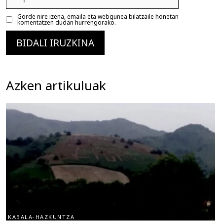
posta
Gorde nire izena, emaila eta webgunea bilatzaile honetan
komentatzen dudan hurrengorako.
Azken artikuluak
KABALA-HAZKUNTZA