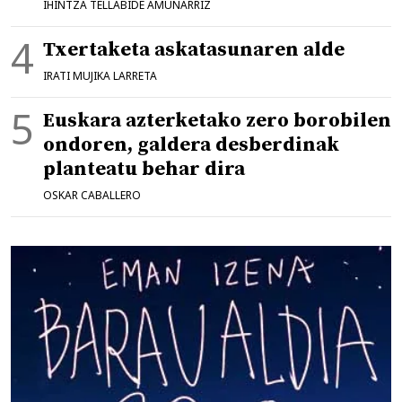
IHINTZA TELLABIDE AMUNARRIZ
Txertaketa askatasunaren alde
IRATI MUJIKA LARRETA
Euskara azterketako zero borobilen
ondoren, galdera desberdinak
planteatu behar dira
OSKAR CABALLERO