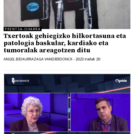
PRENTSA-OHARRA
Txertoak gehiegizko hilkortasuna eta
patologia baskular, kardiako eta
tumoralak areagotzen ditu
2023 irailak 20
ANGEL BIDAURRAZAGA VANDIERDONCK
-