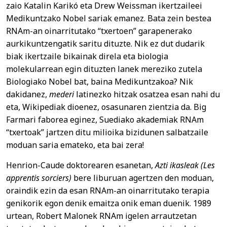
zaio Katalin Karikó eta Drew Weissman ikertzaileei
Medikuntzako Nobel sariak emanez. Bata zein bestea
RNAm-an oinarritutako “txertoen” garapenerako
aurkikuntzengatik saritu dituzte. Nik ez dut dudarik
biak ikertzaile bikainak direla eta biologia
molekularrean egin dituzten lanek mereziko zutela
Biologiako Nobel bat, baina Medikuntzakoa? Nik
dakidanez,
mederi
latinezko hitzak osatzea esan nahi du
eta, Wikipediak dioenez, osasunaren zientzia da. Big
Farmari faborea eginez, Suediako akademiak RNAm
“txertoak” jartzen ditu milioika bizidunen salbatzaile
moduan saria emateko, eta bai zera!
Henrion-Caude doktorearen esanetan,
Azti ikasleak (Les
apprentis sorciers)
bere liburuan agertzen den moduan,
oraindik ezin da esan RNAm-an oinarritutako terapia
genikorik egon denik emaitza onik eman duenik. 1989
urtean, Robert Malonek RNAm igelen arrautzetan