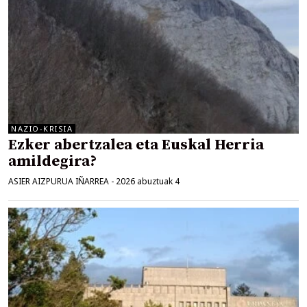
NAZIO-KRISIA
Ezker abertzalea eta Euskal Herria
amildegira?
ASIER AIZPURUA IÑARREA
-
2026 abuztuak 4