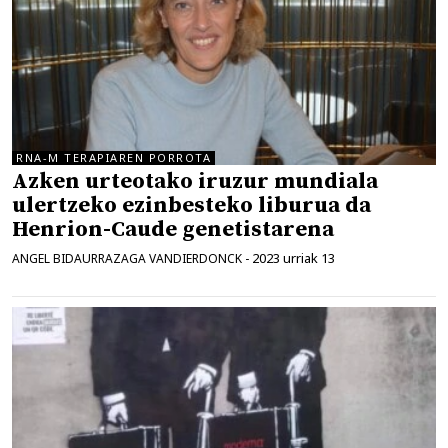
RNA-M TERAPIAREN PORROTA
Azken urteotako iruzur mundiala
ulertzeko ezinbesteko liburua da
Henrion-Caude genetistarena
2023 urriak 13
ANGEL BIDAURRAZAGA VANDIERDONCK
-