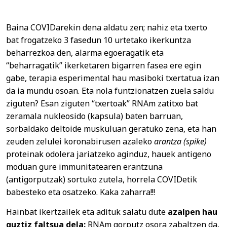
Baina COVIDarekin dena aldatu zen; nahiz eta txerto
bat frogatzeko 3 fasedun 10 urtetako ikerkuntza
beharrezkoa den, alarma egoeragatik eta
“beharragatik” ikerketaren bigarren fasea ere egin
gabe, terapia esperimental hau masiboki txertatua izan
da ia mundu osoan. Eta nola funtzionatzen zuela saldu
ziguten? Esan ziguten “txertoak” RNAm zatitxo bat
zeramala nukleosido (kapsula) baten barruan,
sorbaldako deltoide muskuluan geratuko zena, eta han
zeuden zelulei koronabirusen azaleko
arantza (spike)
proteinak odolera jariatzeko aginduz, hauek antigeno
moduan gure immunitatearen erantzuna
(antigorputzak) sortuko zutela, horrela COVIDetik
babesteko eta osatzeko. Kaka zaharra!!!
Hainbat ikertzailek eta adituk salatu dute
azalpen hau
guztiz faltsua dela:
RNAm gorputz osora zabaltzen da,