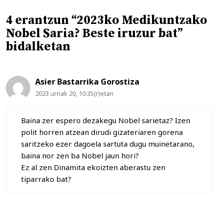
4 erantzun “2023ko Medikuntzako
Nobel Saria? Beste iruzur bat”
bidalketan
Asier Bastarrika Gorostiza
2023 urriak 20, 10:35(r)etan
Baina zer espero dezakegu Nobel sarietaz? Izen
polit horren atzean dirudi gizateriaren gorena
saritzeko ezer dagoela sartuta dugu muinetarano,
baina nor zen ba Nobel jaun hori?
Ez al zen Dinamita ekoizten aberastu zen
tiparrako bat?