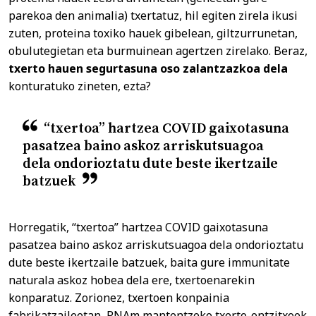
parekoa den animalia) txertatuz, hil egiten zirela ikusi
zuten, proteina toxiko hauek gibelean, giltzurrunetan,
obulutegietan eta burmuinean agertzen zirelako. Beraz,
txerto hauen segurtasuna oso zalantzazkoa dela
konturatuko zineten, ezta?
“txertoa” hartzea COVID gaixotasuna
pasatzea baino askoz arriskutsuagoa
dela ondorioztatu dute beste ikertzaile
batzuek
Horregatik, “txertoa” hartzea COVID gaixotasuna
pasatzea baino askoz arriskutsuagoa dela ondorioztatu
dute beste ikertzaile batzuek, baita gure immunitate
naturala askoz hobea dela ere, txertoenarekin
konparatuz. Zorionez, txertoen konpainia
fabrikatzaileetan, RNAm mantentzeko txerto-ontzitxoek