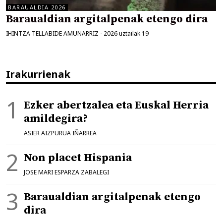
BARAUALDIA 2026
Baraualdian argitalpenak etengo dira
IHINTZA TELLABIDE AMUNARRIZ
-
2026 uztailak 19
Irakurrienak
Ezker abertzalea eta Euskal Herria
amildegira?
ASIER AIZPURUA IÑARREA
Non placet Hispania
JOSE MARI ESPARZA ZABALEGI
Baraualdian argitalpenak etengo
dira