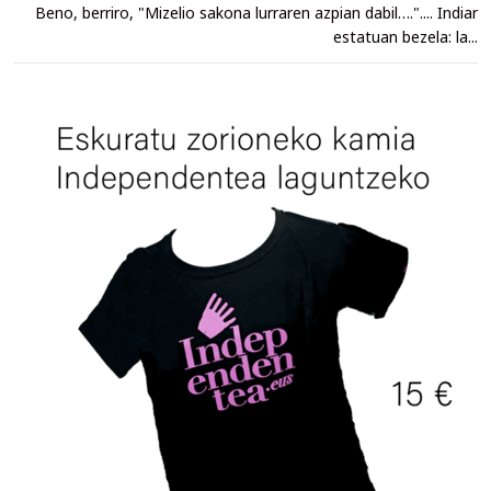
Beno, berriro, "Mizelio sakona lurraren azpian dabil….".... Indiar
estatuan bezela: la...