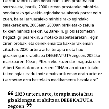
txertatuz lortu zuen berak nahi zuen proteina bat
sortzea eta, hortik, 2000 urtean prostatako minbizia
sendatzeko gaixoekin egindako saiakerak porrot egin
zuen, baita larruazaleko minbizirako egindako
saiakerek ere, 2005ean. 2009an birikietako zelula
txikien minbiziarekin, GIBarekin, glioblastomekin,
hegazti gripearekin, 2 motako diabetesarekin… egin
ziren probak, eta denek emaitza kaxkarrak eman
zituzten. 2020 urtera arte, terapia mota hau
gizakiengan erabiltzea DEBEKATUTA zegoen. 2022ko
martxoaren 10ean, Pfizerreko zuzendari nagusia den
Albert Bourlak onartu zuen: “RNAm-an oinarritutako
teknologiak ez du inoiz emaitzarik eman orain arte: ez
txertoetan ezta bestelako medikamentu bezala ere”.
2020 urtera arte, terapia mota hau
gizakiengan erabiltzea DEBEKATUTA
zegoen