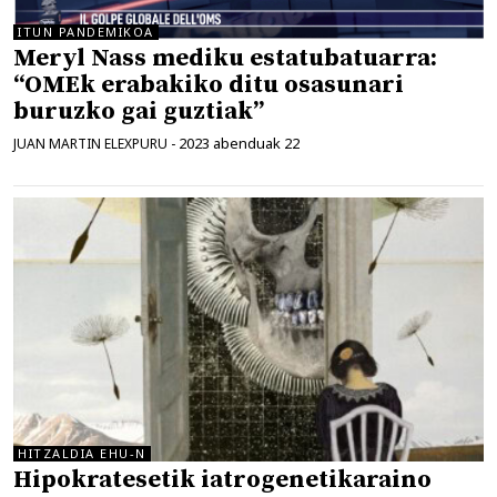
ITUN PANDEMIKOA
Meryl Nass mediku estatubatuarra:
“OMEk erabakiko ditu osasunari
buruzko gai guztiak”
2023 abenduak 22
JUAN MARTIN ELEXPURU
-
HITZALDIA EHU-N
Hipokratesetik iatrogenetikaraino