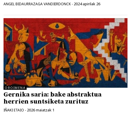
2024 apirilak 26
ANGEL BIDAURRAZAGA VANDIERDONCK
-
OROIMENA
Gernika saria: bake abstraktua
herrien suntsiketa zurituz
2026 maiatzak 1
IÑAKI ETAIO
-