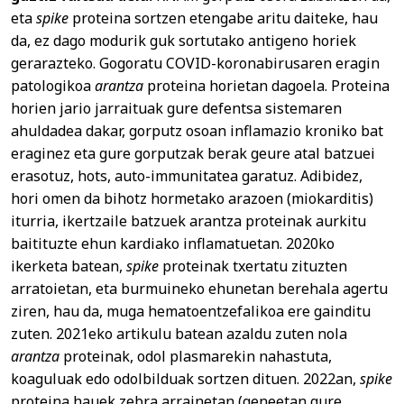
eta
spike
proteina sortzen etengabe aritu daiteke, hau
da, ez dago modurik guk sortutako antigeno horiek
gerarazteko. Gogoratu COVID-koronabirusaren eragin
patologikoa
arantza
proteina horietan dagoela. Proteina
horien jario jarraituak gure defentsa sistemaren
ahuldadea dakar, gorputz osoan inflamazio kroniko bat
eraginez eta gure gorputzak berak geure atal batzuei
erasotuz, hots, auto-immunitatea garatuz. Adibidez,
hori omen da bihotz hormetako arazoen (miokarditis)
iturria, ikertzaile batzuek arantza proteinak aurkitu
baitituzte ehun kardiako inflamatuetan. 2020ko
ikerketa batean,
spike
proteinak txertatu zituzten
arratoietan, eta burmuineko ehunetan berehala agertu
ziren, hau da, muga hematoentzefalikoa ere gainditu
zuten. 2021eko artikulu batean azaldu zuten nola
arantza
proteinak, odol plasmarekin nahastuta,
koaguluak edo odolbilduak sortzen dituen. 2022an,
spike
proteina hauek zebra arrainetan (geneetan gure