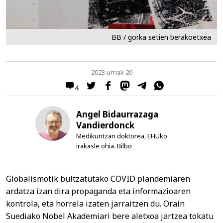
BB / gorka setien berakoetxea
2023 urriak 20
4
Angel Bidaurrazaga
Vandierdonck
Medikuntzan doktorea, EHUko
irakasle ohia. Bilbo
Globalismotik bultzatutako COVID plandemiaren
ardatza izan dira propaganda eta informazioaren
kontrola, eta horrela izaten jarraitzen du. Orain
Suediako Nobel Akademiari bere aletxoa jartzea tokatu