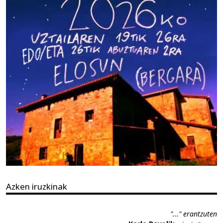
Azken iruzkinak
"..." erantzuten