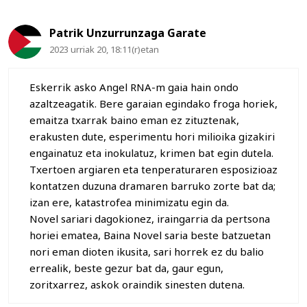
Patrik Unzurrunzaga Garate
2023 urriak 20, 18:11(r)etan
Eskerrik asko Angel RNA-m gaia hain ondo
azaltzeagatik. Bere garaian egindako froga horiek,
emaitza txarrak baino eman ez zituztenak,
erakusten dute, esperimentu hori milioika gizakiri
engainatuz eta inokulatuz, krimen bat egin dutela.
Txertoen argiaren eta tenperaturaren esposizioaz
kontatzen duzuna dramaren barruko zorte bat da;
izan ere, katastrofea minimizatu egin da.
Novel sariari dagokionez, iraingarria da pertsona
horiei ematea, Baina Novel saria beste batzuetan
nori eman dioten ikusita, sari horrek ez du balio
errealik, beste gezur bat da, gaur egun,
zoritxarrez, askok oraindik sinesten dutena.