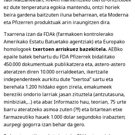
ez dute tenperatura egokia mantendu, ontzi horiek
beira gardena baitzuten iluna beharrean, eta Moderna
eta Pfizerren produktuak arin iraungitzen dira.
Txarrena izan da FDAk (farmakoen kontrolerako
Amerikako Estatu Batuetako agentziak) eta Europako
homologoek
txertoen arriskuez bazekitela.
AEBko
epaile batek behartu du FDA Pfizerrek bidalitako
450.000 dokumentuak publikatzera eta, astero-astero
ateratzen diren 10.000 orrialdeetan, ikertzaile
independenteek aurkitu dute ”txertoa” sartu eta
berehala 1.200 hildako egon zirela, emakumeek
bereziki ondorio larriak jasan zituztela (antzutasuna,
minbiziak,…) eta abar. Informazio hau, teorian, 75 urte
barru ateratzeko asmoa zuten (?!!) eta bitartean etxe
farmazeutiko hauek 1.000 dolar segundoko irabazten;
aurpegi gogorra izan behar da gero.