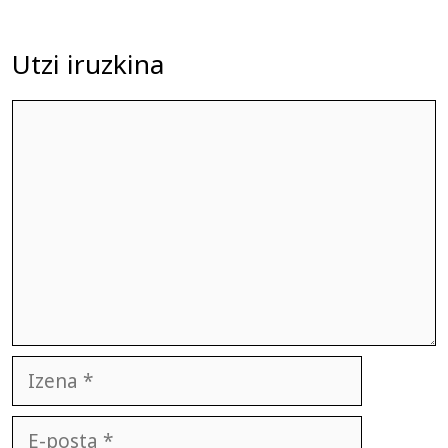
Utzi iruzkina
Iruzkina
Izena
E-