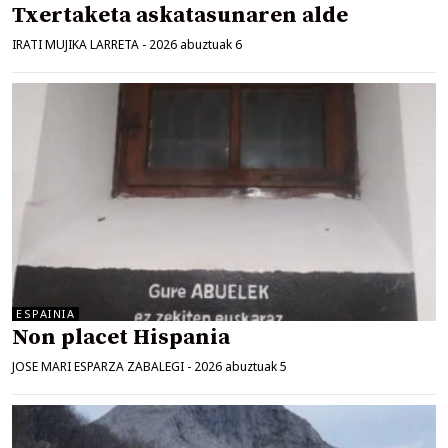
Txertaketa askatasunaren alde
IRATI MUJIKA LARRETA
-
2026 abuztuak 6
ESPAINIA
Non placet Hispania
JOSE MARI ESPARZA ZABALEGI
-
2026 abuztuak 5