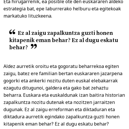
Eta hirugarrenik, ea posible ote den euskararen aldeko
estrategia bat, epe laburrerako helburu eta egitekoak
markatuko lituzkeena.
Ez al zaigu zapalkuntza guzti honen
kitapenik eman behar? Ez al dugu eskatu
behar?
Aldez aurretik oroitu eta gogoratu beharrekoa egiten
zaigu, batez ere familian bertan euskararen jazarpena
gogorki eta ankerki nozitu duten euskal elebakarrak
ezagutu ditugunoi, galdera eta gako bat zehaztu
beharra. Euskara eta euskaldunak izan baitira historian
zapalkuntza nozitu dutenak eta nozitzen jarraitzen
dugunak. Ez al zaigu erreforman eta diktaduran eta
diktadura aurretik egindako zapalkuntza guzti honen
kitapenik eman behar? Ez al dugu eskatu behar?