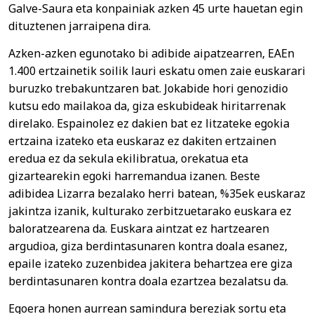
Galve-Saura eta konpainiak azken 45 urte hauetan egin
dituztenen jarraipena dira.
Azken-azken egunotako bi adibide aipatzearren, EAEn
1.400 ertzainetik soilik lauri eskatu omen zaie euskarari
buruzko trebakuntzaren bat. Jokabide hori genozidio
kutsu edo mailakoa da, giza eskubideak hiritarrenak
direlako. Espainolez ez dakien bat ez litzateke egokia
ertzaina izateko eta euskaraz ez dakiten ertzainen
eredua ez da sekula ekilibratua, orekatua eta
gizartearekin egoki harremandua izanen. Beste
adibidea Lizarra bezalako herri batean, %35ek euskaraz
jakintza izanik, kulturako zerbitzuetarako euskara ez
baloratzearena da. Euskara aintzat ez hartzearen
argudioa, giza berdintasunaren kontra doala esanez,
epaile izateko zuzenbidea jakitera behartzea ere giza
berdintasunaren kontra doala ezartzea bezalatsu da.
Egoera honen aurrean samindura bereziak sortu eta