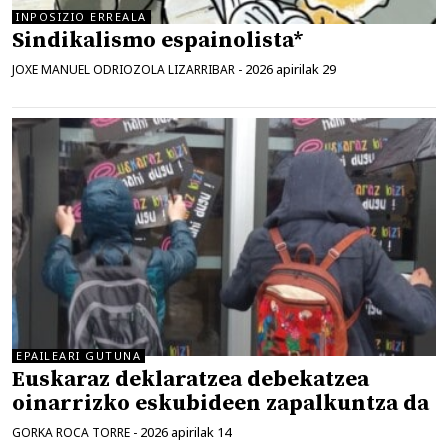
INPOSIZIO ERREALA
Sindikalismo espainolista*
2026 apirilak 29
JOXE MANUEL ODRIOZOLA LIZARRIBAR
-
EPAILEARI GUTUNA
Euskaraz deklaratzea debekatzea
oinarrizko eskubideen zapalkuntza da
2026 apirilak 14
GORKA ROCA TORRE
-