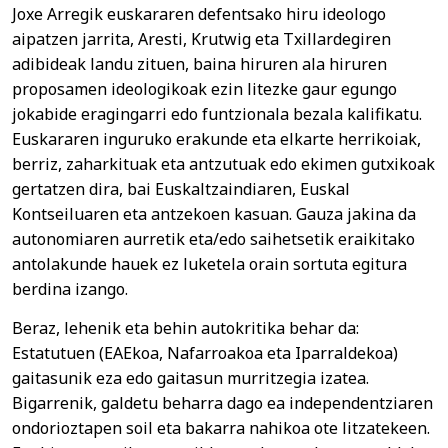
Joxe Arregik euskararen defentsako hiru ideologo
aipatzen jarrita, Aresti, Krutwig eta Txillardegiren
adibideak landu zituen, baina hiruren ala hiruren
proposamen ideologikoak ezin litezke gaur egungo
jokabide eragingarri edo funtzionala bezala kalifikatu.
Euskararen inguruko erakunde eta elkarte herrikoiak,
berriz, zaharkituak eta antzutuak edo ekimen gutxikoak
gertatzen dira, bai Euskaltzaindiaren, Euskal
Kontseiluaren eta antzekoen kasuan. Gauza jakina da
autonomiaren aurretik eta/edo saihetsetik eraikitako
antolakunde hauek ez luketela orain sortuta egitura
berdina izango.
Beraz, lehenik eta behin autokritika behar da:
Estatutuen (EAEkoa, Nafarroakoa eta Iparraldekoa)
gaitasunik eza edo gaitasun murritzegia izatea.
Bigarrenik, galdetu beharra dago ea independentziaren
ondorioztapen soil eta bakarra nahikoa ote litzatekeen.