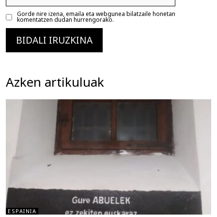
Gorde nire izena, emaila eta webgunea bilatzaile honetan
komentatzen dudan hurrengorako.
Azken artikuluak
ESPAINIA