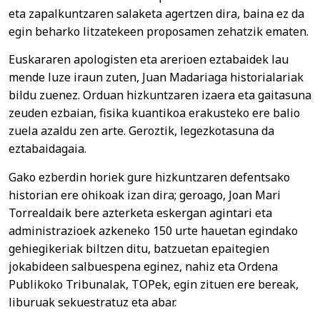
eta zapalkuntzaren salaketa agertzen dira, baina ez da
egin beharko litzatekeen proposamen zehatzik ematen.
Euskararen apologisten eta arerioen eztabaidek lau
mende luze iraun zuten, Juan Madariaga historialariak
bildu zuenez. Orduan hizkuntzaren izaera eta gaitasuna
zeuden ezbaian, fisika kuantikoa erakusteko ere balio
zuela azaldu zen arte. Geroztik, legezkotasuna da
eztabaidagaia.
Gako ezberdin horiek gure hizkuntzaren defentsako
historian ere ohikoak izan dira; geroago, Joan Mari
Torrealdaik bere azterketa eskergan agintari eta
administrazioek azkeneko 150 urte hauetan egindako
gehiegikeriak biltzen ditu, batzuetan epaitegien
jokabideen salbuespena eginez, nahiz eta Ordena
Publikoko Tribunalak, TOPek, egin zituen ere bereak,
liburuak sekuestratuz eta abar.