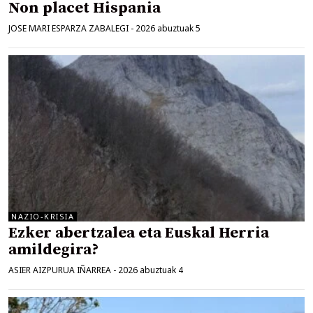
Non placet Hispania
JOSE MARI ESPARZA ZABALEGI
-
2026 abuztuak 5
NAZIO-KRISIA
Ezker abertzalea eta Euskal Herria
amildegira?
ASIER AIZPURUA IÑARREA
-
2026 abuztuak 4