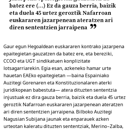
batez ere (…) Ez da gauza berria, baizik
eta duela 45 urtez geroztik Nafarroan
euskararen jazarpenean ateratzen ari
diren sententzien jarraipena
Gaur egun Hegoaldean euskararen kontrako jazarpena
epaitegietan gauzatzen da batez ere, eta bereziki,
CCOO eta UGT sindikatuen konplizitate
lotsagarriarekin. Egia esan, azkeneko hamar urte
hauetan EAEko epaitegietan —baina Espainiako
Auzitegi Gorenaren eta Konstituzionalaren aterki
juridikopean babestuta— atera dituzten sententzia
injustuak ez dira gauza berria, baizik eta duela 45 urtez
geroztik Nafarroan euskararen jazarpenean ateratzen
ari diren sententzien jarraipena. Bilboko Auzitegi
Nagusian Subijana jaunak eta enparauek azken
urteotan kaleratu dituzten sententziak, Merino–Zalba,