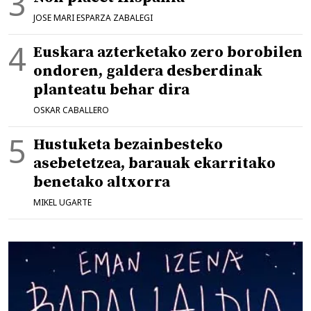
JOSE MARI ESPARZA ZABALEGI
Euskara azterketako zero borobilen
ondoren, galdera desberdinak
planteatu behar dira
OSKAR CABALLERO
Hustuketa bezainbesteko
asebetetzea, barauak ekarritako
benetako altxorra
MIKEL UGARTE