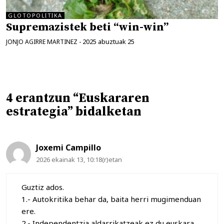
GLOTOPOLITIKA
Supremazistek beti “win-win”
2025 abuztuak 25
JONJO AGIRRE MARTINEZ
-
4 erantzun “Euskararen
estrategia” bidalketan
Joxemi Campillo
2026 ekainak 13, 10:18(r)etan
Guztiz ados.
1.- Autokritika behar da, baita herri mugimenduan
ere.
2.- Independentzia aldarrikatzeak ez du euskara