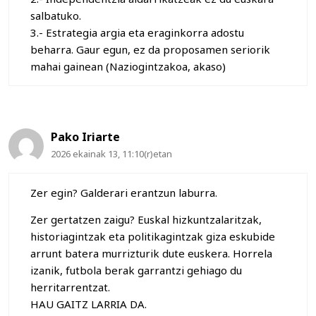
salbatuko.
3.- Estrategia argia eta eraginkorra adostu
beharra. Gaur egun, ez da proposamen seriorik
mahai gainean (Naziogintzakoa, akaso)
Pako Iriarte
2026 ekainak 13, 11:10(r)etan
Zer egin? Galderari erantzun laburra.
Zer gertatzen zaigu? Euskal hizkuntzalaritzak,
historiagintzak eta politikagintzak giza eskubide
arrunt batera murrizturik dute euskera. Horrela
izanik, futbola berak garrantzi gehiago du
herritarrentzat.
HAU GAITZ LARRIA DA.