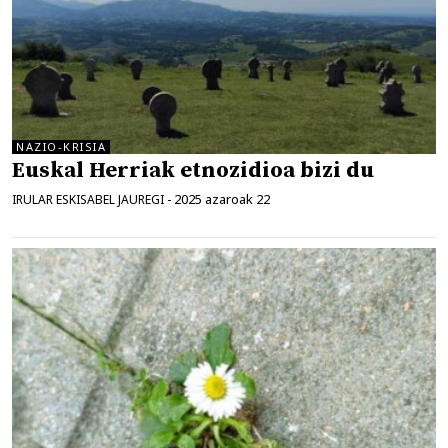
NAZIO-KRISIA
Euskal Herriak etnozidioa bizi du
2025 azaroak 22
IRULAR ESKISABEL JAUREGI
-