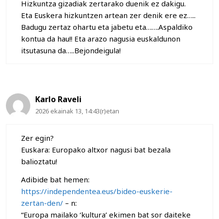
Hizkuntza gizadiak zertarako duenik ez dakigu.
Eta Euskera hizkuntzen artean zer denik ere ez…..
Badugu zertaz ohartu eta jabetu eta…….Aspaldiko
kontua da hau!! Eta arazo nagusia euskaldunon
itsutasuna da…..Bejondeigula!
Karlo Raveli
2026 ekainak 13, 14:43(r)etan
Zer egin?
Euskara: Europako altxor nagusi bat bezala
balioztatu!
Adibide bat hemen:
https://independentea.eus/bideo-euskerie-
zertan-den/
– n:
“Europa mailako ‘kultura’ ekimen bat sor daiteke