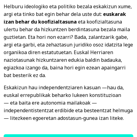
Helburu ideologiko eta politiko bezala eskakizun xume,
argi eta tinko bat egin behar dela uste dut:
euskarak
izan behar du koofizialtasuna
eta koofizialtasuna
ulertu behar da hizkuntzen berdintasuna bezala maila
guztietan. Eta hori non ezarri? Bada, zalantzarik gabe,
argi eta garbi, eta zehaztasun juridiko osoz idatzita lege
organikoa diren estatutuetan. Euskal Herriaren
naziotasunak hizkuntzaren edukia baldin badauka,
egiazkoa izango da, baina hori egin ezean apaingarri
bat besterik ez da.
Eskakizun hau independentziaren kasuan —hau da,
euskal errepublikak beharko lukeen konstituzioan
— eta baita ere autonomia mailakoak —
independentistentzat erdibide eta besteentzat helmuga
— litezkeen egoeretan adostasun-gunea izan liteke.