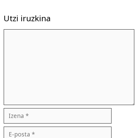
Utzi iruzkina
Iruzkina
Izena
E-
posta