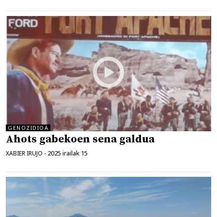
GENOZIDIOA
Ahots gabekoen sena galdua
2025 irailak 15
XABIER IRUJO
-