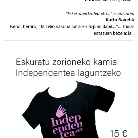
"Ezker abertzalea eta..." erantzuten
Karlo Ravelik
Beno, berriro, "Mizelio sakona lurraren azpian dabil….".... Indiar
estatuan bezela: la...