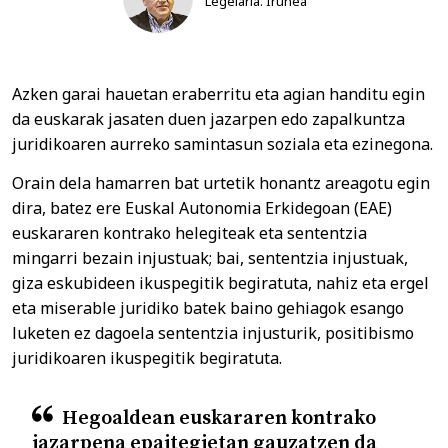
Legelaria. Iruñea
Azken garai hauetan eraberritu eta agian handitu egin
da euskarak jasaten duen jazarpen edo zapalkuntza
juridikoaren aurreko samintasun soziala eta ezinegona.
Orain dela hamarren bat urtetik honantz areagotu egin
dira, batez ere Euskal Autonomia Erkidegoan (EAE)
euskararen kontrako helegiteak eta sententzia
mingarri bezain injustuak; bai, sententzia injustuak,
giza eskubideen ikuspegitik begiratuta, nahiz eta ergel
eta miserable juridiko batek baino gehiagok esango
luketen ez dagoela sententzia injusturik, positibismo
juridikoaren ikuspegitik begiratuta.
Hegoaldean euskararen kontrako
jazarpena epaitegietan gauzatzen da