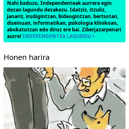
Nahi baduzu, Independenteak aurrera egin
dezan lagundu dezakezu. Idatziz, itzuliz,
janariz, irudigintzan, bideogintzan, bertsotan,
diseinuan, informatikan, psikologia klinikoan,
abokatutzan edo diruz ere bai. Ziberjazarpenari
aurre!
INDEPENDENTEA LAGUNDU >
Honen harira