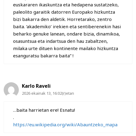
euskararen ikaskuntza eta hedapena sustatzeko,
paleolito garaitik datorren Europako hizkuntza
bizi bakarra den aldetik. Horretarako, zentro
baita. ‘akademiko’ irekien eta sentiberenekin hasi
beharko genuke lanean, ondare bizia, dinamikoa,
osasuntsua eta indartsua den hau zabaltzen,
milaka urte dituen kontinente mailako hizkuntza
esanguratsu bakarra baita” !
Karlo Raveli
2026 ekainak 13, 16:02(r)etan
…baita harrietan ere! Esnatu!
.
https://eu.wikipedia.org/wiki/Abauntzeko_mapa