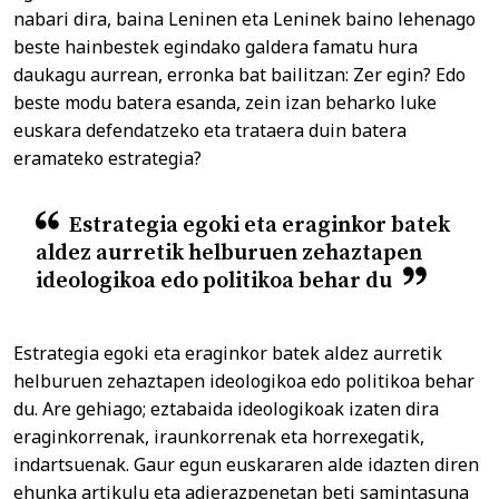
nabari dira, baina Leninen eta Leninek baino lehenago
beste hainbestek egindako galdera famatu hura
daukagu aurrean, erronka bat bailitzan: Zer egin? Edo
beste modu batera esanda, zein izan beharko luke
euskara defendatzeko eta trataera duin batera
eramateko estrategia?
Estrategia egoki eta eraginkor batek
aldez aurretik helburuen zehaztapen
ideologikoa edo politikoa behar du
Estrategia egoki eta eraginkor batek aldez aurretik
helburuen zehaztapen ideologikoa edo politikoa behar
du. Are gehiago; eztabaida ideologikoak izaten dira
eraginkorrenak, iraunkorrenak eta horrexegatik,
indartsuenak. Gaur egun euskararen alde idazten diren
ehunka artikulu eta adierazpenetan beti samintasuna