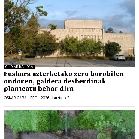
OLDARRALDIA
Euskara azterketako zero borobilen
ondoren, galdera desberdinak
planteatu behar dira
OSKAR CABALLERO
-
2026 abuztuak 3