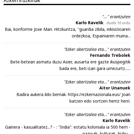
Azken iruzkinak
"..." erantzuten
Karlo Ravelik
duela 10 ordu
Bai, konforme Joxe Mari. Hitzkuntza, "guardia zibila, inkisizioaren
ordezkoa, Espainiaren muina...
"Ezker abertzalea eta..." erantzuten
Fernando Trebolek
Bete-betean asmatu duzu Asier, ausarta ere gazte ikuspegitik
bada ere, beti izan gara umezurtz......
"Ezker abertzalea eta..." erantzuten
Aitor Unanuek
Badira aukera ildo berriak. https://ezkernazionala.eus/ Joan
batzen edo sortzen herriz herri.
"Ezker abertzalea eta..." erantzuten
Karlo Ravelik
Gainera - kasualitatez...? - : "India": estatu koloniala ia 500 herri -
nazioak, kulturak, hizku...