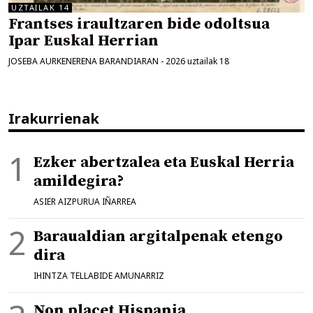
UZTAILAK 14
Frantses iraultzaren bide odoltsua
Ipar Euskal Herrian
JOSEBA AURKENERENA BARANDIARAN
-
2026 uztailak 18
Irakurrienak
Ezker abertzalea eta Euskal Herria
amildegira?
ASIER AIZPURUA IÑARREA
Baraualdian argitalpenak etengo
dira
IHINTZA TELLABIDE AMUNARRIZ
Non placet Hispania