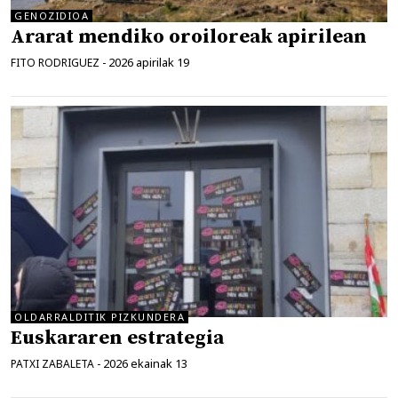
GENOZIDIOA
Ararat mendiko oroiloreak apirilean
2026 apirilak 19
FITO RODRIGUEZ
-
OLDARRALDITIK PIZKUNDERA
Euskararen estrategia
2026 ekainak 13
PATXI ZABALETA
-