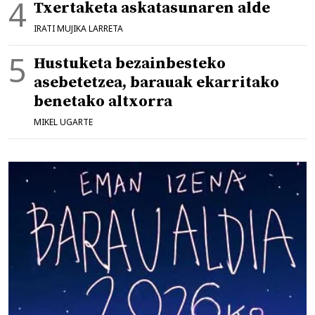
Txertaketa askatasunaren alde
IRATI MUJIKA LARRETA
Hustuketa bezainbesteko
asebetetzea, barauak ekarritako
benetako altxorra
MIKEL UGARTE