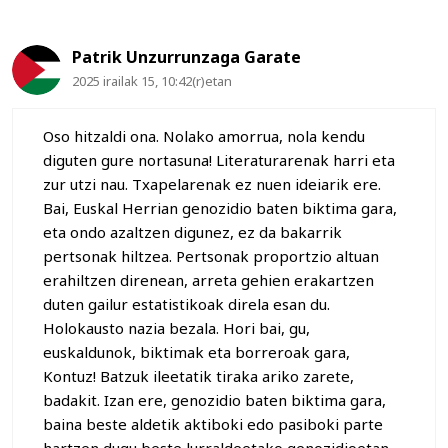
Patrik Unzurrunzaga Garate
2025 irailak 15, 10:42(r)etan
Oso hitzaldi ona. Nolako amorrua, nola kendu
diguten gure nortasuna! Literaturarenak harri eta
zur utzi nau. Txapelarenak ez nuen ideiarik ere.
Bai, Euskal Herrian genozidio baten biktima gara,
eta ondo azaltzen digunez, ez da bakarrik
pertsonak hiltzea. Pertsonak proportzio altuan
erahiltzen direnean, arreta gehien erakartzen
duten gailur estatistikoak direla esan du.
Holokausto nazia bezala. Hori bai, gu,
euskaldunok, biktimak eta borreroak gara,
Kontuz! Batzuk ileetatik tiraka ariko zarete,
badakit. Izan ere, genozidio baten biktima gara,
baina beste aldetik aktiboki edo pasiboki parte
hartzen dugu beste lurraldeetako genozidioetan.