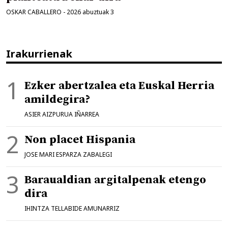
OSKAR CABALLERO
-
2026 abuztuak 3
Irakurrienak
Ezker abertzalea eta Euskal Herria
amildegira?
ASIER AIZPURUA IÑARREA
Non placet Hispania
JOSE MARI ESPARZA ZABALEGI
Baraualdian argitalpenak etengo
dira
IHINTZA TELLABIDE AMUNARRIZ