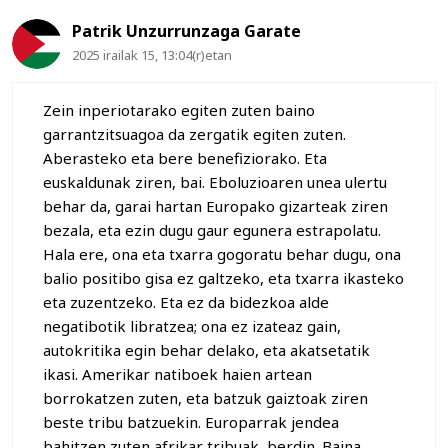
Patrik Unzurrunzaga Garate
2025 irailak 15, 13:04(r)etan
Zein inperiotarako egiten zuten baino
garrantzitsuagoa da zergatik egiten zuten.
Aberasteko eta bere benefiziorako. Eta
euskaldunak ziren, bai. Eboluzioaren unea ulertu
behar da, garai hartan Europako gizarteak ziren
bezala, eta ezin dugu gaur egunera estrapolatu.
Hala ere, ona eta txarra gogoratu behar dugu, ona
balio positibo gisa ez galtzeko, eta txarra ikasteko
eta zuzentzeko. Eta ez da bidezkoa alde
negatibotik libratzea; ona ez izateaz gain,
autokritika egin behar delako, eta akatsetatik
ikasi. Amerikar natiboek haien artean
borrokatzen zuten, eta batzuk gaiztoak ziren
beste tribu batzuekin. Europarrak jendea
bahitzen zuten afrikar tribuak, berdin. Baina