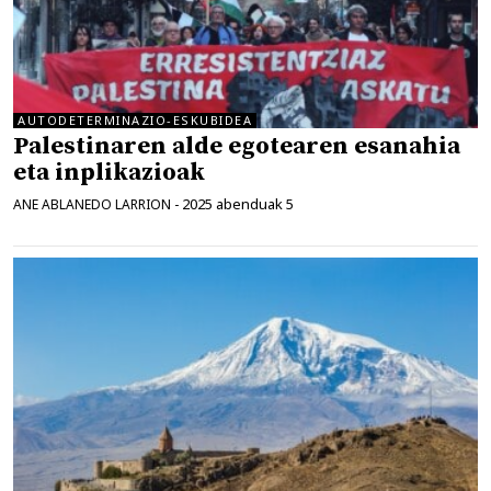
AUTODETERMINAZIO-ESKUBIDEA
Palestinaren alde egotearen esanahia
eta inplikazioak
2025 abenduak 5
ANE ABLANEDO LARRION
-