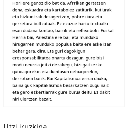
Hori ere genozidio bat da, Afrrikan gertatzen
dena, eskuadra eta kartaboiez zatiturik, kutlurak
eta hizkuntzak desagertzen, pobreziara eta
gerretara bultzatuak. Ez ezazue hartu textualki
esan dudana kontxo, baizik eta reflexiboki. Euskal
Herria bai, Palestina ere bai, eta munduko
hirugarren munduko populua baita ere aske izan
behar gara, dira. Eta guri dagokigun
eresponsabilitatea onartu dezagun, gure bizi
modu neurria jeitzi dezakegu, bizi gaitzezke
gutxiagorekin eta duintasun gehiagorekin,
derrotxea barik. Bai Kapitalismoa errua dauka,
baina guk kapitaklismoa besarkatzen dugu naiz
eta gero ezkertiarrak gure burua deitu. Ez dakit
niri ulertzen bazait.
Utzi iruzkina