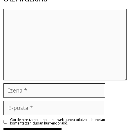
Iruzkina
Izena
E-
posta
Gorde nire izena, emaila eta webgunea bilatzaile honetan
komentatzen dudan hurrengorako.