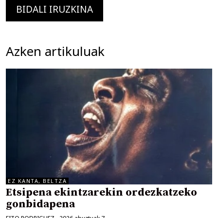
Azken artikuluak
EZ KANTA, BELTZA
Etsipena ekintzarekin ordezkatzeko
gonbidapena