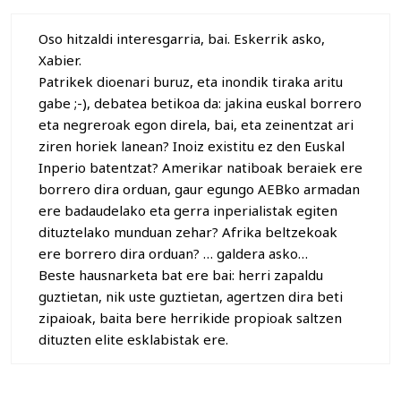
Oso hitzaldi interesgarria, bai. Eskerrik asko,
Xabier.
Patrikek dioenari buruz, eta inondik tiraka aritu
gabe ;-), debatea betikoa da: jakina euskal borrero
eta negreroak egon direla, bai, eta zeinentzat ari
ziren horiek lanean? Inoiz existitu ez den Euskal
Inperio batentzat? Amerikar natiboak beraiek ere
borrero dira orduan, gaur egungo AEBko armadan
ere badaudelako eta gerra inperialistak egiten
dituztelako munduan zehar? Afrika beltzekoak
ere borrero dira orduan? … galdera asko…
Beste hausnarketa bat ere bai: herri zapaldu
guztietan, nik uste guztietan, agertzen dira beti
zipaioak, baita bere herrikide propioak saltzen
dituzten elite esklabistak ere.