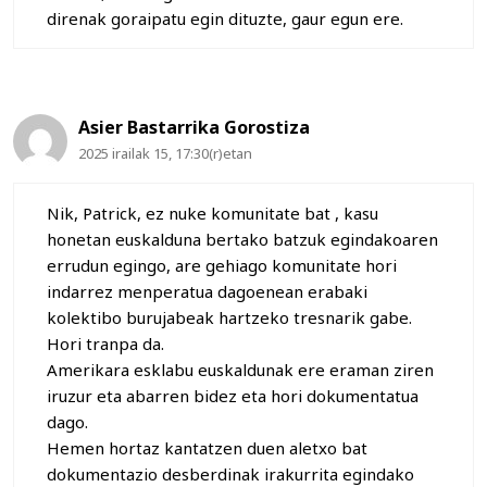
direnak goraipatu egin dituzte, gaur egun ere.
Asier Bastarrika Gorostiza
2025 irailak 15, 17:30(r)etan
Nik, Patrick, ez nuke komunitate bat , kasu
honetan euskalduna bertako batzuk egindakoaren
errudun egingo, are gehiago komunitate hori
indarrez menperatua dagoenean erabaki
kolektibo burujabeak hartzeko tresnarik gabe.
Hori tranpa da.
Amerikara esklabu euskaldunak ere eraman ziren
iruzur eta abarren bidez eta hori dokumentatua
dago.
Hemen hortaz kantatzen duen aletxo bat
dokumentazio desberdinak irakurrita egindako