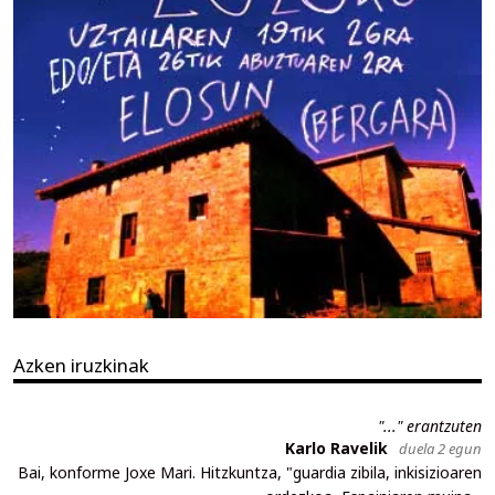
Azken iruzkinak
"..." erantzuten
Karlo Ravelik
duela 2 egun
Bai, konforme Joxe Mari. Hitzkuntza, "guardia zibila, inkisizioaren