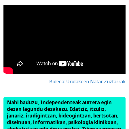
Bideoa: Urolakoen Nafar Zuztarrak
Nahi baduzu, Independenteak aurrera egin
dezan lagundu dezakezu. Idatziz, itzuliz,
janariz, irudigintzan, bideogintzan, bertsotan,
diseinuan, informatikan, psikologia klinikoan,
abokatutzan edo diruz ere bai. Ziberjazarpenari