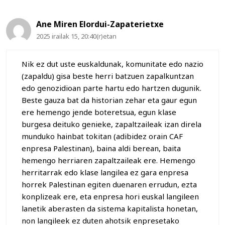
Ane Miren Elordui-Zapaterietxe
2025 irailak 15, 20:40(r)etan
Nik ez dut uste euskaldunak, komunitate edo nazio
(zapaldu) gisa beste herri batzuen zapalkuntzan
edo genozidioan parte hartu edo hartzen dugunik.
Beste gauza bat da historian zehar eta gaur egun
ere hemengo jende boteretsua, egun klase
burgesa deituko genieke, zapaltzaileak izan direla
munduko hainbat tokitan (adibidez orain CAF
enpresa Palestinan), baina aldi berean, baita
hemengo herriaren zapaltzaileak ere. Hemengo
herritarrak edo klase langilea ez gara enpresa
horrek Palestinan egiten duenaren errudun, ezta
konplizeak ere, eta enpresa hori euskal langileen
lanetik aberasten da sistema kapitalista honetan,
non langileek ez duten ahotsik enpresetako