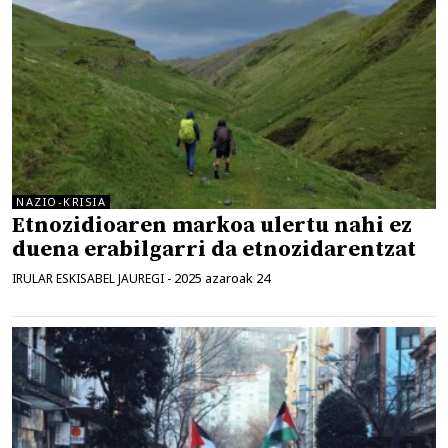
NAZIO-KRISIA
Etnozidioaren markoa ulertu nahi ez
duena erabilgarri da etnozidarentzat
2025 azaroak 24
IRULAR ESKISABEL JAUREGI
-