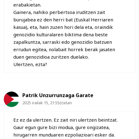
erabakietan.
Gainera, nahiko perbertsoa iruditzen zait
burujabea ez den herri bat (Euskal Herriaren
kasua), eta, hain zuzen hori dela eta, oraindik
genozidio kulturalaren biktima dena beste
zapalkuntza, sarraski edo genozidio batzuen
errudun egitea, nolabait horrek berak jasaten
duen genozidioa zuritzen duelako.
Ulertzen, ezta?
Patrik Unzurrunzaga Garate
2025 irailak 15, 21:55(r)etan
Ez ez da ulertzen. Ez zait niri ulertzen beintzat.
Gaur egun gure bizi modua, gure ongizatea,
hirugarren munduaren ezpoliazioari esker da.