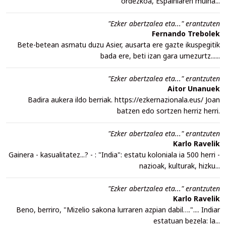
ordezkoa, Espainiaren muina...
"Ezker abertzalea eta..." erantzuten
Fernando Trebolek
Bete-betean asmatu duzu Asier, ausarta ere gazte ikuspegitik
bada ere, beti izan gara umezurtz......
"Ezker abertzalea eta..." erantzuten
Aitor Unanuek
Badira aukera ildo berriak. https://ezkernazionala.eus/ Joan
batzen edo sortzen herriz herri.
"Ezker abertzalea eta..." erantzuten
Karlo Ravelik
Gainera - kasualitatez...? - : "India": estatu koloniala ia 500 herri -
nazioak, kulturak, hizku...
"Ezker abertzalea eta..." erantzuten
Karlo Ravelik
Beno, berriro, "Mizelio sakona lurraren azpian dabil….".... Indiar
estatuan bezela: la...