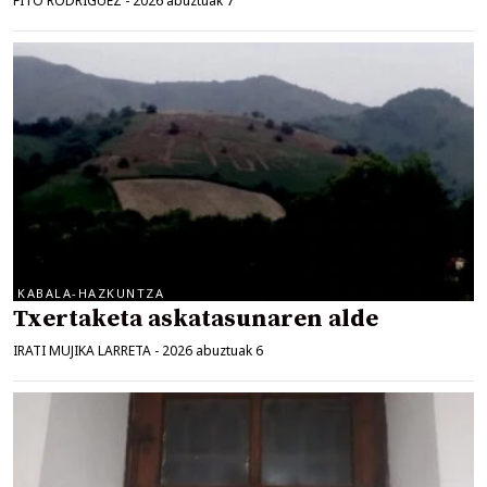
FITO RODRIGUEZ
-
2026 abuztuak 7
KABALA-HAZKUNTZA
Txertaketa askatasunaren alde
IRATI MUJIKA LARRETA
-
2026 abuztuak 6