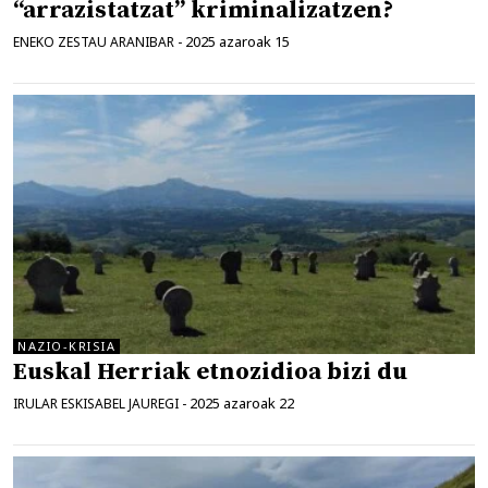
“arrazistatzat” kriminalizatzen?
2025 azaroak 15
ENEKO ZESTAU ARANIBAR
-
NAZIO-KRISIA
Euskal Herriak etnozidioa bizi du
2025 azaroak 22
IRULAR ESKISABEL JAUREGI
-