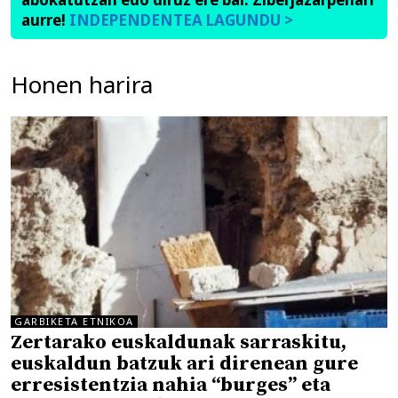
aurre!
INDEPENDENTEA LAGUNDU >
Honen harira
GARBIKETA ETNIKOA
Zertarako euskaldunak sarraskitu,
euskaldun batzuk ari direnean gure
erresistentzia nahia “burges” eta