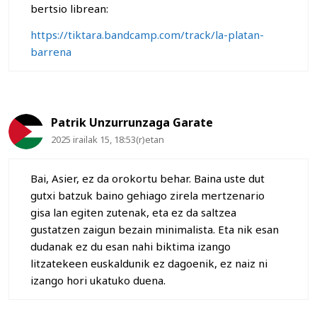
bertsio librean:
https://tiktara.bandcamp.com/track/la-platan-
barrena
Patrik Unzurrunzaga Garate
2025 irailak 15, 18:53(r)etan
Bai, Asier, ez da orokortu behar. Baina uste dut
gutxi batzuk baino gehiago zirela mertzenario
gisa lan egiten zutenak, eta ez da saltzea
gustatzen zaigun bezain minimalista. Eta nik esan
dudanak ez du esan nahi biktima izango
litzatekeen euskaldunik ez dagoenik, ez naiz ni
izango hori ukatuko duena.