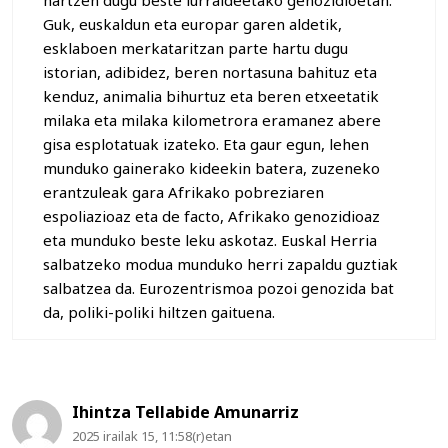
Guk, euskaldun eta europar garen aldetik,
esklaboen merkataritzan parte hartu dugu
istorian, adibidez, beren nortasuna bahituz eta
kenduz, animalia bihurtuz eta beren etxeetatik
milaka eta milaka kilometrora eramanez abere
gisa esplotatuak izateko. Eta gaur egun, lehen
munduko gainerako kideekin batera, zuzeneko
erantzuleak gara Afrikako pobreziaren
espoliazioaz eta de facto, Afrikako genozidioaz
eta munduko beste leku askotaz. Euskal Herria
salbatzeko modua munduko herri zapaldu guztiak
salbatzea da. Eurozentrismoa pozoi genozida bat
da, poliki-poliki hiltzen gaituena.
Ihintza Tellabide Amunarriz
2025 irailak 15, 11:58(r)etan