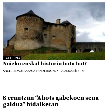
BATASUNA
Noizko euskal historia batu bat?
2026 uztailak 14
ANGEL BIDAURRAZAGA VANDIERDONCK
-
8 erantzun “Ahots gabekoen sena
galdua” bidalketan