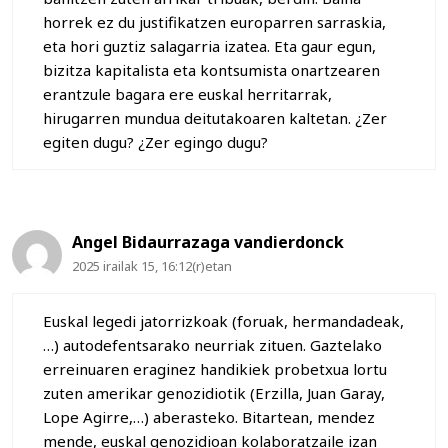
horrek ez du justifikatzen europarren sarraskia,
eta hori guztiz salagarria izatea. Eta gaur egun,
bizitza kapitalista eta kontsumista onartzearen
erantzule bagara ere euskal herritarrak,
hirugarren mundua deitutakoaren kaltetan. ¿Zer
egiten dugu? ¿Zer egingo dugu?
Angel Bidaurrazaga vandierdonck
2025 irailak 15, 16:12(r)etan
Euskal legedi jatorrizkoak (foruak, hermandadeak,
…) autodefentsarako neurriak zituen. Gaztelako
erreinuaren eraginez handikiek probetxua lortu
zuten amerikar genozidiotik (Erzilla, Juan Garay,
Lope Agirre,…) aberasteko. Bitartean, mendez
mende, euskal genozidioan kolaboratzaile izan