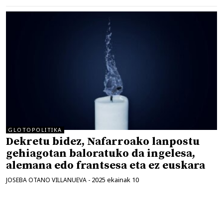
GLOTOPOLITIKA
Dekretu bidez, Nafarroako lanpostu
gehiagotan baloratuko da ingelesa,
alemana edo frantsesa eta ez euskara
2025 ekainak 10
JOSEBA OTANO VILLANUEVA
-