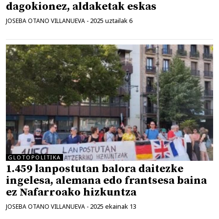
dagokionez, aldaketak eskas
2025 uztailak 6
JOSEBA OTANO VILLANUEVA
-
GLOTOPOLITIKA
1.459 lanpostutan balora daitezke
ingelesa, alemana edo frantsesa baina
ez Nafarroako hizkuntza
2025 ekainak 13
JOSEBA OTANO VILLANUEVA
-