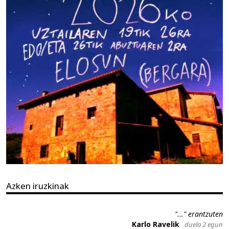
Azken iruzkinak
"..." erantzuten
Karlo Ravelik
duela 2 egun