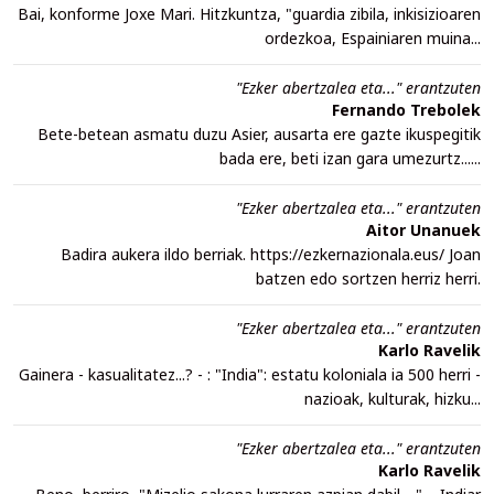
Bai, konforme Joxe Mari. Hitzkuntza, "guardia zibila, inkisizioaren
ordezkoa, Espainiaren muina...
"Ezker abertzalea eta..." erantzuten
Fernando Trebolek
Bete-betean asmatu duzu Asier, ausarta ere gazte ikuspegitik
bada ere, beti izan gara umezurtz......
"Ezker abertzalea eta..." erantzuten
Aitor Unanuek
Badira aukera ildo berriak. https://ezkernazionala.eus/ Joan
batzen edo sortzen herriz herri.
"Ezker abertzalea eta..." erantzuten
Karlo Ravelik
Gainera - kasualitatez...? - : "India": estatu koloniala ia 500 herri -
nazioak, kulturak, hizku...
"Ezker abertzalea eta..." erantzuten
Karlo Ravelik