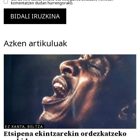
komentatzen dudan hurrengorako.
Azken artikuluak
EZ KANTA, BELTZA
Etsipena ekintzarekin ordezkatzeko