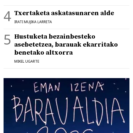
Txertaketa askatasunaren alde
IRATI MUJIKA LARRETA
Hustuketa bezainbesteko
asebetetzea, barauak ekarritako
benetako altxorra
MIKEL UGARTE