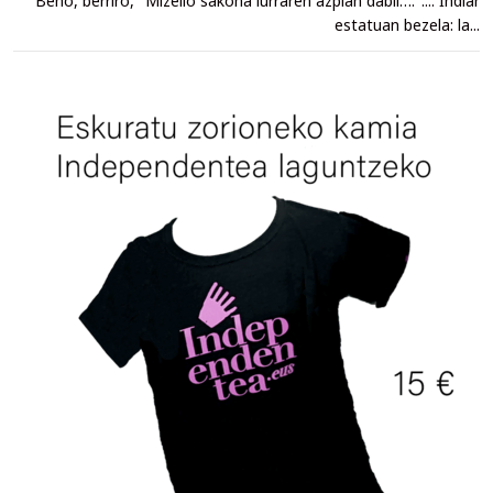
Beno, berriro, "Mizelio sakona lurraren azpian dabil….".... Indiar
estatuan bezela: la...