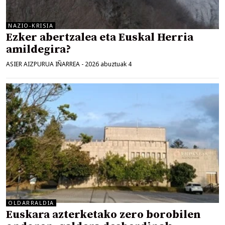
NAZIO-KRISIA
Ezker abertzalea eta Euskal Herria
amildegira?
ASIER AIZPURUA IÑARREA
-
2026 abuztuak 4
OLDARRALDIA
Euskara azterketako zero borobilen