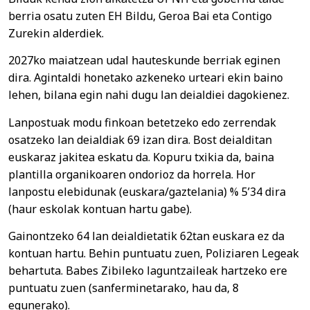
berria osatu zuten EH Bildu, Geroa Bai eta Contigo
Zurekin alderdiek.
2027ko maiatzean udal hauteskunde berriak eginen
dira. Agintaldi honetako azkeneko urteari ekin baino
lehen, bilana egin nahi dugu lan deialdiei dagokienez.
Lanpostuak modu finkoan betetzeko edo zerrendak
osatzeko lan deialdiak 69 izan dira. Bost deialditan
euskaraz jakitea eskatu da. Kopuru txikia da, baina
plantilla organikoaren ondorioz da horrela. Hor
lanpostu elebidunak (euskara/gaztelania) % 5’34 dira
(haur eskolak kontuan hartu gabe).
Gainontzeko 64 lan deialdietatik 62tan euskara ez da
kontuan hartu. Behin puntuatu zuen, Poliziaren Legeak
behartuta. Babes Zibileko laguntzaileak hartzeko ere
puntuatu zuen (sanferminetarako, hau da, 8
egunerako).