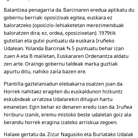
Balantzea penagarria da. Barcinaren eredua aplikatu du
gobernu berriak: oposizioak egitea, euskara ez
baloratzeko (oposizio-lehiaketetan merezimenduak
baloratzen dira; ez, ordea, oposizioetan). 1979tik
gutxitan eta gutxi puntuatu da euskara Iruñeko
Udalean. Yolanda Barcinak % 5 puntuatu behar izan
zuen A eta B mailetan, Euskararen Ordenantza aldatu
zen arte. Oraingo gobernu taldeak marka guztiak
apurtu ditu, nahiko zaila bazen ere.
Plantilla gaztelaniadun elebakarra osatzen joan da.
Horrek nahitaez eragiten du euskaldunon hizkuntz
eskubideak urratzea Udalarekin ditugun hartu
emanetan. Egin behar ez denaren eredu izan da. Iruñea
hiriburu izanik, eremu mistoko beste udaletan goiz ala
berandu horrek eragina izateko arriskua zegoen.
Halaxe gertatu da. Zizur Nagusiko eta Burlatako Udalak