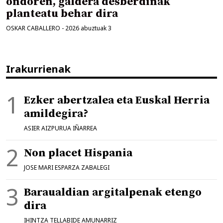
ondoren, galdera desberdinak
planteatu behar dira
OSKAR CABALLERO
-
2026 abuztuak 3
Irakurrienak
Ezker abertzalea eta Euskal Herria
amildegira?
ASIER AIZPURUA IÑARREA
Non placet Hispania
JOSE MARI ESPARZA ZABALEGI
Baraualdian argitalpenak etengo
dira
IHINTZA TELLABIDE AMUNARRIZ