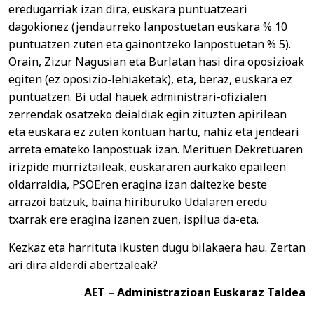
eredugarriak izan dira, euskara puntuatzeari
dagokionez (jendaurreko lanpostuetan euskara % 10
puntuatzen zuten eta gainontzeko lanpostuetan % 5).
Orain, Zizur Nagusian eta Burlatan hasi dira oposizioak
egiten (ez oposizio-lehiaketak), eta, beraz, euskara ez
puntuatzen. Bi udal hauek administrari-ofizialen
zerrendak osatzeko deialdiak egin zituzten apirilean
eta euskara ez zuten kontuan hartu, nahiz eta jendeari
arreta emateko lanpostuak izan. Merituen Dekretuaren
irizpide murriztaileak, euskararen aurkako epaileen
oldarraldia, PSOEren eragina izan daitezke beste
arrazoi batzuk, baina hiriburuko Udalaren eredu
txarrak ere eragina izanen zuen, ispilua da-eta.
Kezkaz eta harrituta ikusten dugu bilakaera hau. Zertan
ari dira alderdi abertzaleak?
AET – Administrazioan Euskaraz Taldea