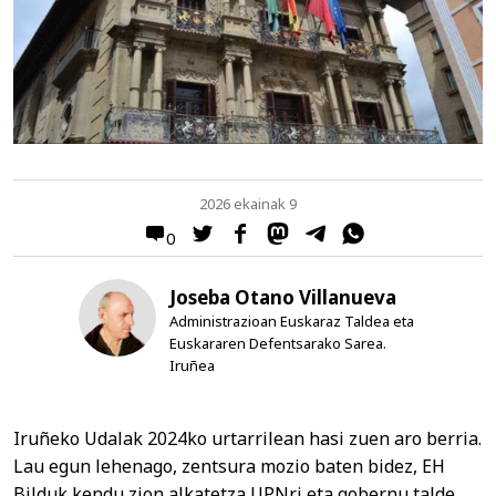
2026 ekainak 9
0
Joseba Otano Villanueva
Administrazioan Euskaraz Taldea eta
Euskararen Defentsarako Sarea.
Iruñea
Iruñeko Udalak 2024ko urtarrilean hasi zuen aro berria.
Lau egun lehenago, zentsura mozio baten bidez, EH
Bilduk kendu zion alkatetza UPNri eta gobernu talde