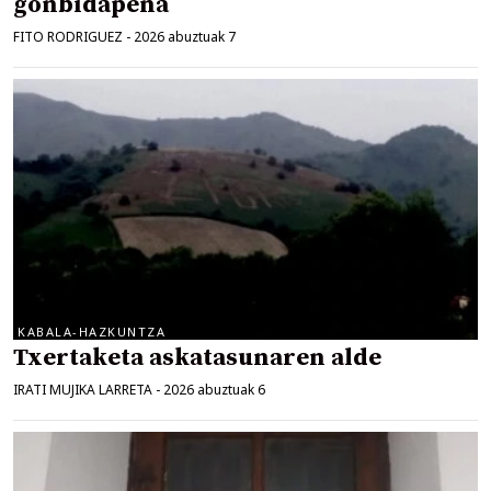
gonbidapena
FITO RODRIGUEZ
-
2026 abuztuak 7
KABALA-HAZKUNTZA
Txertaketa askatasunaren alde
IRATI MUJIKA LARRETA
-
2026 abuztuak 6