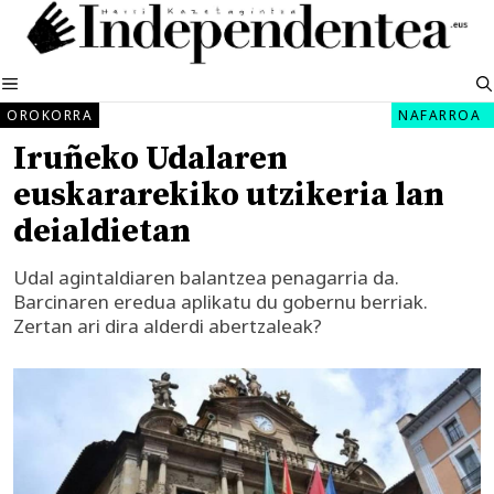
Edukira
salto
egin
MENUA
OROKORRA
NAFARROA
Iruñeko Udalaren
euskararekiko utzikeria lan
deialdietan
Udal agintaldiaren balantzea penagarria da.
Barcinaren eredua aplikatu du gobernu berriak.
Zertan ari dira alderdi abertzaleak?