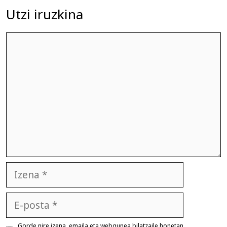
Utzi iruzkina
Iruzkina
Izena
E-
posta
Gorde nire izena, emaila eta webgunea bilatzaile honetan