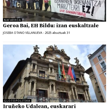
NAFARROA
Geroa Bai, EH Bildu: izan euskaltzale
2025 abuztuak 31
JOSEBA OTANO VILLANUEVA
-
GLOTOPOLITIKA
Iruñeko Udalean, euskarari