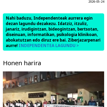
2026-05-24
Nahi baduzu, Independenteak aurrera egin
dezan lagundu dezakezu. Idatziz, itzuliz,
janariz, irudigintzan, bideogintzan, bertsotan,
diseinuan, informatikan, psikologia klinikoan,
abokatutzan edo diruz ere bai. Ziberjazarpenari
aurre!
INDEPENDENTEA LAGUNDU >
Honen harira