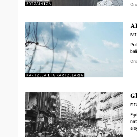
ERTZAINTZA
Kat
Oro
A
PAT
Pol
bal
Kat
Oro
KARTZELA ETA KARTZELARIA
G
FIT
Egi
nat
ale