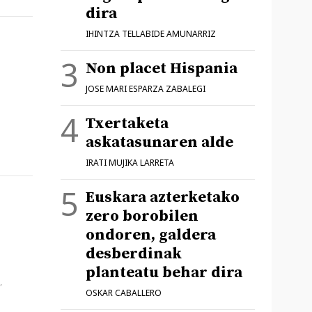
dira
IHINTZA TELLABIDE AMUNARRIZ
Non placet Hispania
JOSE MARI ESPARZA ZABALEGI
Txertaketa
askatasunaren alde
IRATI MUJIKA LARRETA
Euskara azterketako
zero borobilen
ondoren, galdera
desberdinak
planteatu behar dira
,
OSKAR CABALLERO