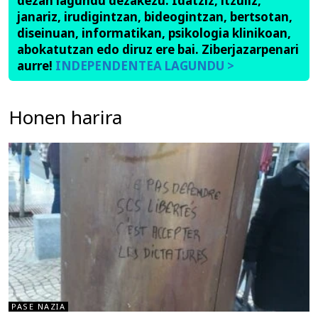
dezan lagundu dezakezu. Idatziz, itzuliz,
janariz, irudigintzan, bideogintzan, bertsotan,
diseinuan, informatikan, psikologia klinikoan,
abokatutzan edo diruz ere bai. Ziberjazarpenari
aurre!
INDEPENDENTEA LAGUNDU >
Honen harira
PASE NAZIA