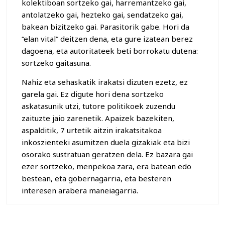
kolektiboan sortzeko gai, harremantzeko gai,
antolatzeko gai, hezteko gai, sendatzeko gai,
bakean bizitzeko gai. Parasitorik gabe. Hori da
“elan vital” deitzen dena, eta gure izatean berez
dagoena, eta autoritateek beti borrokatu dutena:
sortzeko gaitasuna.
Nahiz eta sehaskatik irakatsi dizuten ezetz, ez
garela gai. Ez digute hori dena sortzeko
askatasunik utzi, tutore politikoek zuzendu
zaituzte jaio zarenetik. Apaizek bazekiten,
aspalditik, 7 urtetik aitzin irakatsitakoa
inkoszienteki asumitzen duela gizakiak eta bizi
osorako sustratuan geratzen dela. Ez bazara gai
ezer sortzeko, menpekoa zara, era batean edo
bestean, eta gobernagarria, eta besteren
interesen arabera maneiagarria.