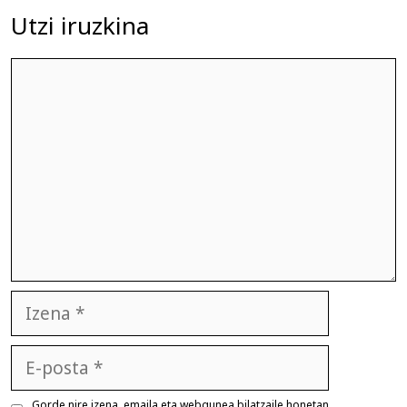
Utzi iruzkina
Iruzkina
Izena
E-
posta
Gorde nire izena, emaila eta webgunea bilatzaile honetan