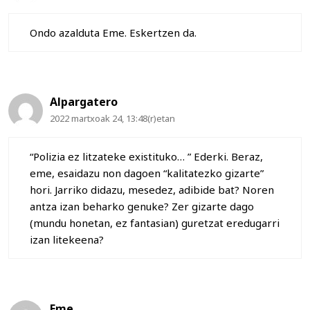
Ondo azalduta Eme. Eskertzen da.
Alpargatero
2022 martxoak 24, 13:48(r)etan
“Polizia ez litzateke existituko… ” Ederki. Beraz,
eme, esaidazu non dagoen “kalitatezko gizarte”
hori. Jarriko didazu, mesedez, adibide bat? Noren
antza izan beharko genuke? Zer gizarte dago
(mundu honetan, ez fantasian) guretzat eredugarri
izan litekeena?
Eme