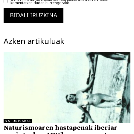
komentatzen dudan hurrengorako.
Azken artikuluak
NATURISMOA
Naturismoaren hastapenak iberiar