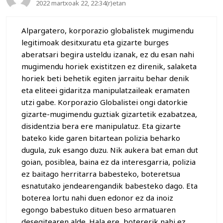
2022 martxoak 22, 22:34(r)etan
Alpargatero, korporazio globalistek mugimendu
legitimoak desitxuratu eta gizarte burges
aberatsari begira usteldu izanak, ez du esan nahi
mugimendu horiek existitzen ez direnik, salaketa
horiek beti behetik egiten jarraitu behar denik
eta eliteei gidaritza manipulatzaileak eramaten
utzi gabe. Korporazio Globalistei ongi datorkie
gizarte-mugimendu guztiak gizartetik ezabatzea,
disidentzia bera ere manipulatuz. Eta gizarte
bateko kide garen bitartean polizia beharko
dugula, zuk esango duzu. Nik aukera bat eman dut
goian, posiblea, baina ez da interesgarria, polizia
ez baitago herritarra babesteko, boteretsua
esnatutako jendearengandik babesteko dago. Eta
boterea lortu nahi duen edonor ez da inoiz
egongo babestuko dituen beso armatuaren
desegitearen alde. Hala ere, botererik nahi ez