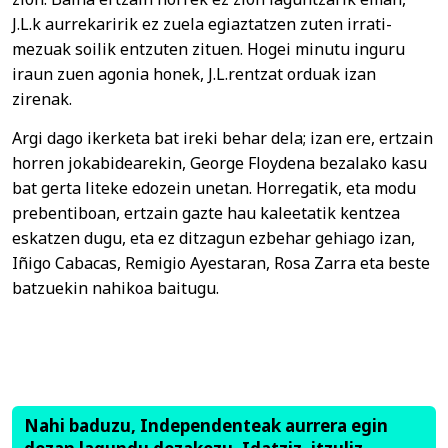
J.L.k aurrekaririk ez zuela egiaztatzen zuten irrati-
mezuak soilik entzuten zituen. Hogei minutu inguru
iraun zuen agonia honek, J.L.rentzat orduak izan
zirenak.
Argi dago ikerketa bat ireki behar dela; izan ere, ertzain
horren jokabidearekin, George Floydena bezalako kasu
bat gerta liteke edozein unetan. Horregatik, eta modu
prebentiboan, ertzain gazte hau kaleetatik kentzea
eskatzen dugu, eta ez ditzagun ezbehar gehiago izan,
Iñigo Cabacas, Remigio Ayestaran, Rosa Zarra eta beste
batzuekin nahikoa baitugu.
Nahi baduzu, Independenteak aurrera egin