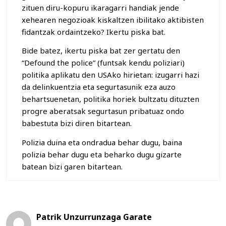
zituen diru-kopuru ikaragarri handiak jende
xehearen negozioak kiskaltzen ibilitako aktibisten
fidantzak ordaintzeko? Ikertu piska bat.
Bide batez, ikertu piska bat zer gertatu den
“Defound the police” (funtsak kendu poliziari)
politika aplikatu den USAko hirietan: izugarri hazi
da delinkuentzia eta segurtasunik eza auzo
behartsuenetan, politika horiek bultzatu dituzten
progre aberatsak segurtasun pribatuaz ondo
babestuta bizi diren bitartean.
Polizia duina eta ondradua behar dugu, baina
polizia behar dugu eta beharko dugu gizarte
batean bizi garen bitartean.
Patrik Unzurrunzaga Garate