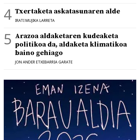
Txertaketa askatasunaren alde
IRATI MUJIKA LARRETA
Arazoa aldaketaren kudeaketa
politikoa da, aldaketa klimatikoa
baino gehiago
JON ANDER ETXEBARRIA GARATE