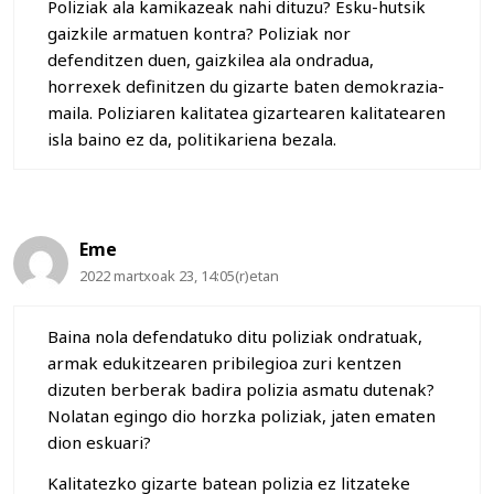
Poliziak ala kamikazeak nahi dituzu? Esku-hutsik
gaizkile armatuen kontra? Poliziak nor
defenditzen duen, gaizkilea ala ondradua,
horrexek definitzen du gizarte baten demokrazia-
maila. Poliziaren kalitatea gizartearen kalitatearen
isla baino ez da, politikariena bezala.
Eme
2022 martxoak 23, 14:05(r)etan
Baina nola defendatuko ditu poliziak ondratuak,
armak edukitzearen pribilegioa zuri kentzen
dizuten berberak badira polizia asmatu dutenak?
Nolatan egingo dio horzka poliziak, jaten ematen
dion eskuari?
Kalitatezko gizarte batean polizia ez litzateke