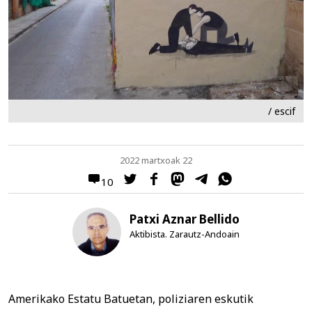
/ escif
2022 martxoak 22
10
Patxi Aznar Bellido
Aktibista. Zarautz-Andoain
Amerikako Estatu Batuetan, poliziaren eskutik