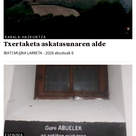
KABALA-HAZKUNTZA
Txertaketa askatasunaren alde
IRATI MUJIKA LARRETA
-
2026 abuztuak 6
ESPAINIA