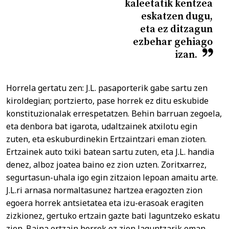
kaleetatik kentzea
eskatzen dugu,
eta ez ditzagun
ezbehar gehiago
izan.
Horrela gertatu zen: J.L. pasaporterik gabe sartu zen
kiroldegian; portzierto, pase horrek ez ditu eskubide
konstituzionalak errespetatzen. Behin barruan zegoela,
eta denbora bat igarota, udaltzainek atxilotu egin
zuten, eta eskuburdinekin Ertzaintzari eman zioten.
Ertzainek auto txiki batean sartu zuten, eta J.L. handia
denez, alboz joatea baino ez zion uzten. Zoritxarrez,
segurtasun-uhala igo egin zitzaion lepoan amaitu arte.
J.L.ri arnasa normaltasunez hartzea eragozten zion
egoera horrek antsietatea eta izu-erasoak eragiten
zizkionez, gertuko ertzain gazte bati laguntzeko eskatu
zion. Baina ertzain horrek ez zion laguntzarik eman,