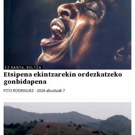
EZ KANTA, BELTZA
Etsipena ekintzarekin ordezkatzeko
gonbidapena
FITO RODRIGUEZ
-
2026 abuztuak 7