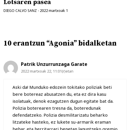
Lotsaren pasea
2022 martxoak 1
DIEGO CALVO SANZ
-
10 erantzun “Agonia” bidalketan
Patrik Unzurrunzaga Garate
2022 martxoak 22, 11:01(r)etan
Aski da! Munduko edozein tokitako poliziak beti
bere botereaz abusatzen du, eta ez dira kasu
isolatuak, denok ezagutzen dugun egitate bat da.
Polizia boterearen tresna da, boteredunak
defendatzeko. Polizia desmilitarizatu beharko
litzateke hasteko, ez lukete su-armarik eraman
behar, eta herritarrari benetan laguntzeko gremio