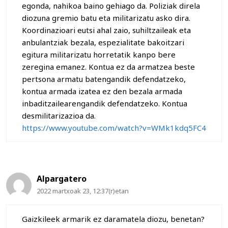
egonda, nahikoa baino gehiago da. Poliziak direla
diozuna gremio batu eta militarizatu asko dira.
Koordinazioari eutsi ahal zaio, suhiltzaileak eta
anbulantziak bezala, espezialitate bakoitzari
egitura militarizatu horretatik kanpo bere
zeregina emanez. Kontua ez da armatzea beste
pertsona armatu batengandik defendatzeko,
kontua armada izatea ez den bezala armada
inbaditzailearengandik defendatzeko. Kontua
desmilitarizazioa da.
https://www.youtube.com/watch?v=WMk1kdq5FC4
Alpargatero
2022 martxoak 23, 12:37(r)etan
Gaizkileek armarik ez daramatela diozu, benetan?