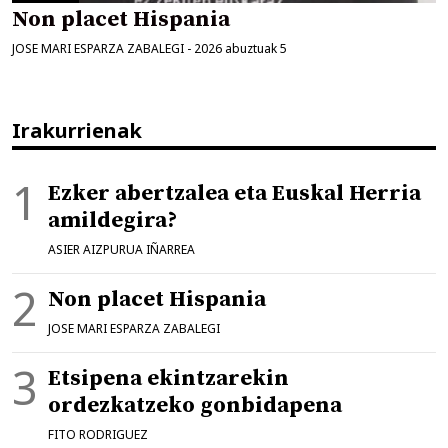
Non placet Hispania
JOSE MARI ESPARZA ZABALEGI
-
2026 abuztuak 5
Irakurrienak
Ezker abertzalea eta Euskal Herria
amildegira?
ASIER AIZPURUA IÑARREA
Non placet Hispania
JOSE MARI ESPARZA ZABALEGI
Etsipena ekintzarekin
ordezkatzeko gonbidapena
FITO RODRIGUEZ