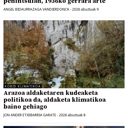
penintsulan, 1936ko gerrara arte
ANGEL BIDAURRAZAGA VANDIERDONCK
-
2026 abuztuak 9
KOBID KLIMATIKOA
Arazoa aldaketaren kudeaketa
politikoa da, aldaketa klimatikoa
baino gehiago
JON ANDER ETXEBARRIA GARATE
-
2026 abuztuak 8