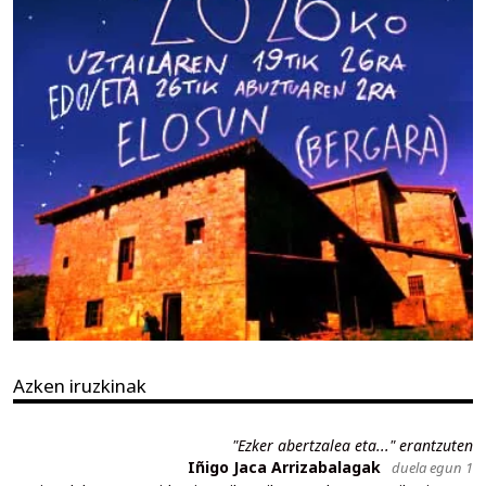
Azken iruzkinak
"Ezker abertzalea eta..." erantzuten
Iñigo Jaca Arrizabalagak
duela egun 1