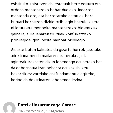
esistituko. Esistitzen da, estatuak bere egitura eta
ordena mantentzeko behar duelako, indarrez
mantendu ere, eta horretarako estatuak bere
buruari hornitzen dizkio pribilegio batzuk, zu eta
ni lotuta eta menpeko mantentzeko: biolentziaz
gainera, zure lanaren fruituak konfiskatzeko
pribilegioa, gehi beste hainbat pribilegio.
Gizarte baten kalitatea da gizarte horrek jasotako
adoktrinamendu mailaren araberakoa, eta
aginteak irakasten dizun lehenengo gauzetako bat
da gobernatua izan beharra daukazula, zeu
bakarrik ez zarelako gai fundamentua egiteko,
horixe da doktrinaren lehenengo lezioa.
Patrik Unzurrunzaga Garate
2022 martxoak 23, 19:34(r)etan