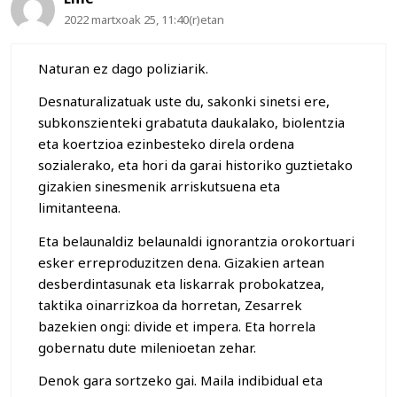
2022 martxoak 25, 11:40(r)etan
Naturan ez dago poliziarik.
Desnaturalizatuak uste du, sakonki sinetsi ere,
subkonszienteki grabatuta daukalako, biolentzia
eta koertzioa ezinbesteko direla ordena
sozialerako, eta hori da garai historiko guztietako
gizakien sinesmenik arriskutsuena eta
limitanteena.
Eta belaunaldiz belaunaldi ignorantzia orokortuari
esker erreproduzitzen dena. Gizakien artean
desberdintasunak eta liskarrak probokatzea,
taktika oinarrizkoa da horretan, Zesarrek
bazekien ongi: divide et impera. Eta horrela
gobernatu dute milenioetan zehar.
Denok gara sortzeko gai. Maila indibidual eta