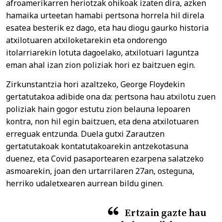
afroamerikarren heriotzak ohikoak izaten dira, azken
hamaika urteetan hamabi pertsona horrela hil direla
esatea besterik ez dago, eta hau diogu gaurko historia
atxilotuaren atxiloketarekin eta ondorengo
itolarriarekin lotuta dagoelako, atxilotuari laguntza
eman ahal izan zion poliziak hori ez baitzuen egin.
Zirkunstantzia hori azaltzeko, George Floydekin
gertatutakoa adibide ona da: pertsona hau atxilotu zuen
poliziak hain gogor estutu zion belauna lepoaren
kontra, non hil egin baitzuen, eta dena atxilotuaren
erreguak entzunda. Duela gutxi Zarautzen
gertatutakoak kontatutakoarekin antzekotasuna
duenez, eta Covid pasaportearen ezarpena salatzeko
asmoarekin, joan den urtarrilaren 27an, osteguna,
herriko udaletxearen aurrean bildu ginen.
Ertzain gazte hau