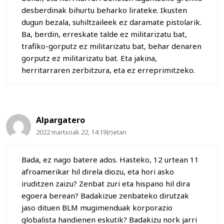
desberdinak bihurtu beharko lirateke. Ikusten
dugun bezala, suhiltzaileek ez daramate pistolarik.
Ba, berdin, erreskate talde ez militarizatu bat,
trafiko-gorputz ez militarizatu bat, behar denaren
gorputz ez militarizatu bat. Eta jakina,
herritarraren zerbitzura, eta ez erreprimitzeko.
Alpargatero
2022 martxoak 22, 14:19(r)etan
Bada, ez nago batere ados. Hasteko, 12 urtean 11
afroamerikar hil direla diozu, eta hori asko
iruditzen zaizu? Zenbat zuri eta hispano hil dira
egoera berean? Badakizue zenbateko dirutzak
jaso dituen BLM mugimenduak korporazio
globalista handienen eskutik? Badakizu nork jarri