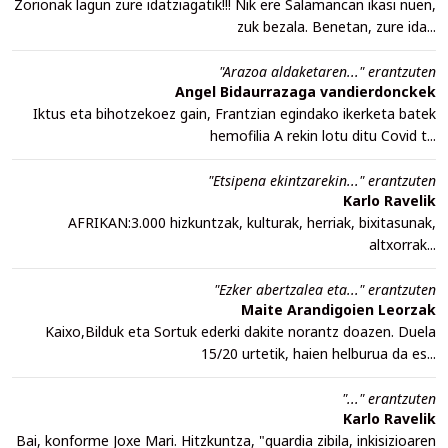
Zorionak lagun zure idatziagatik!!! Nik ere Salamancan ikasi nuen,
zuk bezala. Benetan, zure ida...
"Arazoa aldaketaren..." erantzuten
Angel Bidaurrazaga vandierdonckek
Iktus eta bihotzekoez gain, Frantzian egindako ikerketa batek
hemofilia A rekin lotu ditu Covid t...
"Etsipena ekintzarekin..." erantzuten
Karlo Ravelik
AFRIKAN:3.000 hizkuntzak, kulturak, herriak, bixitasunak,
altxorrak...
"Ezker abertzalea eta..." erantzuten
Maite Arandigoien Leorzak
Kaixo,Bilduk eta Sortuk ederki dakite norantz doazen. Duela
15/20 urtetik, haien helburua da es...
"..." erantzuten
Karlo Ravelik
Bai, konforme Joxe Mari. Hitzkuntza, "guardia zibila, inkisizioaren