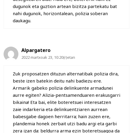
dugunok eta guztion artean bizitza partekatu bat
nahi dugunok, horizontalean, polizia soberan
daukagu.
Alpargatero
2022 martxoak 23, 10:20(r)etan
Zuk proposatzen dituzun alternatibak polizia dira,
beste izen batekin deitu nahi badiezu ere.
Armarik gabeko polizia delinkuente armadunei
aurre egiten? Alizia-pentsamenduaren erakusgarri
bikaina! Eta bai, elite boteretsuei interesatzen
zaie indarkeria eta delinkuentziaren aurrean
babesgabe dagoen herritarra; hain zuzen ere,
plandemia honek zerbait utzi badu argi eta garbi
zera izan da: beldurra arma ezin boteretsuagoa da